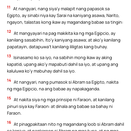
11
At nangyari, nang siya’y malapit nang papasok sa
Egipto, ay sinabi niya kay Sarai na kaniyang asawa, Narito,
ngayon, talastas kong ikaw ay magandang babae sa tingin:
12
At mangyayari na pag makikita ka ng mga Egipcio, ay
kanilang sasabihin, Ito’y kaniyang asawa; at ako’y kanilang
papatayin, datapuwa’t kanilang ililigtas kang buhay.
13
Isinasamo ko sa iyo, na sabihin mong ikaw ay aking
kapatid, upang ako’y mapabuti dahil sa iyo, at upang ang
kaluluwa ko’y mabuhay dahil sa iyo.
14
At nangyari, nang pumasok si Abram sa Egipto, nakita
ng mga Egipcio, na ang babae ay napakaganda.
15
At nakita siya ng mga prinsipe ni Faraon, at kanilang
pinuri siya kay Faraon: at dinala ang babae sa bahay ni
Faraon.
16
At pinagpakitaan nito ng magandang loob si Abram dahil
sa kaniya: at nagkaroon si Abram ng mga tupa, at ng mga