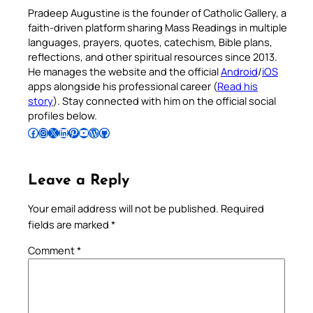
Pradeep Augustine is the founder of Catholic Gallery, a
faith-driven platform sharing Mass Readings in multiple
languages, prayers, quotes, catechism, Bible plans,
reflections, and other spiritual resources since 2013.
He manages the website and the official
Android
/
iOS
apps alongside his professional career (
Read his
story
). Stay connected with him on the official social
profiles below.
Follow Pradeep on Facebook
Follow Pradeep on Instagram
Follow Pradeep on X
Follow Pradeep on LinkedIn
Follow Pradeep on Pinterest
Subscribe to Pradeep’s Youtube Channel
Follow Pradeep on WordPress
Follow Pradeep on GitHub
Leave a Reply
Your email address will not be published.
Required
fields are marked
*
Comment
*