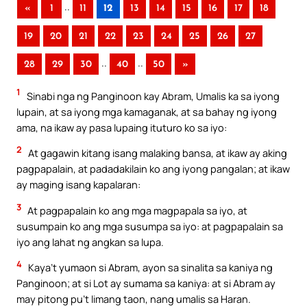
..
«
1
11
12
13
14
15
16
17
18
19
20
21
22
23
24
25
26
27
..
..
28
29
30
40
50
»
1
Sinabi nga ng Panginoon kay Abram, Umalis ka sa iyong
lupain, at sa iyong mga kamaganak, at sa bahay ng iyong
ama, na ikaw ay pasa lupaing ituturo ko sa iyo:
2
At gagawin kitang isang malaking bansa, at ikaw ay aking
pagpapalain, at padadakilain ko ang iyong pangalan; at ikaw
ay maging isang kapalaran:
3
At pagpapalain ko ang mga magpapala sa iyo, at
susumpain ko ang mga susumpa sa iyo: at pagpapalain sa
iyo ang lahat ng angkan sa lupa.
4
Kaya’t yumaon si Abram, ayon sa sinalita sa kaniya ng
Panginoon; at si Lot ay sumama sa kaniya: at si Abram ay
may pitong pu’t limang taon, nang umalis sa Haran.