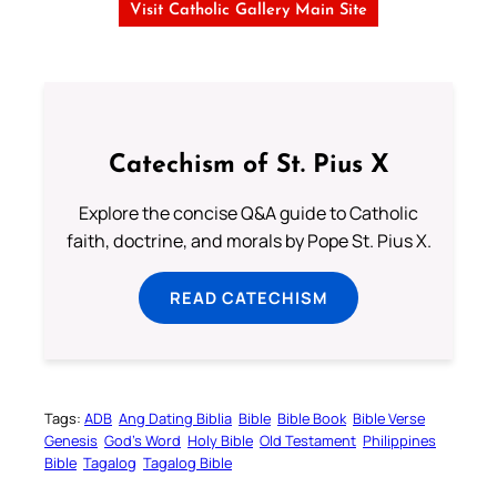
Visit Catholic Gallery Main Site
Catechism of St. Pius X
Explore the concise Q&A guide to Catholic
faith, doctrine, and morals by Pope St. Pius X.
READ CATECHISM
Tags:
ADB
Ang Dating Biblia
Bible
Bible Book
Bible Verse
Genesis
God’s Word
Holy Bible
Old Testament
Philippines
Bible
Tagalog
Tagalog Bible