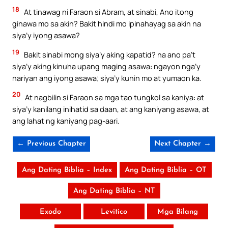
18
At tinawag ni Faraon si Abram, at sinabi, Ano itong
ginawa mo sa akin? Bakit hindi mo ipinahayag sa akin na
siya’y iyong asawa?
19
Bakit sinabi mong siya’y aking kapatid? na ano pa’t
siya’y aking kinuha upang maging asawa: ngayon nga’y
nariyan ang iyong asawa; siya’y kunin mo at yumaon ka.
20
At nagbilin si Faraon sa mga tao tungkol sa kaniya: at
siya’y kanilang inihatid sa daan, at ang kaniyang asawa, at
ang lahat ng kaniyang pag-aari.
← Previous Chapter
Next Chapter →
Ang Dating Biblia – Index
Ang Dating Biblia – OT
Ang Dating Biblia – NT
Exodo
Levitico
Mga Bilang