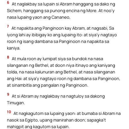
6
At naglakbay sa lupain si Abram hanggang sa dako ng
Sichem, hanggang sa punong encina ng More. At noo’y
nasa lupaing yaon ang Cananeo,
7
At napakita ang Panginoon kay Abram, at nagsabi, Sa
iyong lahi ay ibibigay ko ang lupaing ito: at siya’y nagtayo
roon ng isang dambana sa Panginoon na napakita sa
kaniya.
8
At mula roon ay lumipat siya sa bundok na nasa
silanganan ng Bethel, at doon niya itinayo ang kaniyang
tolda, na nasa kalunuran ang Bethel, at nasa silanganan
ang Hai: at siya’y nagtayo roon ng dambana sa Panginoon,
at sinambitla ang pangalan ng Panginoon.
9
At si Abram ay naglakbay na nagtuloy sa dakong
Timugan.
10
At nagkagutom sa lupaing yaon: at bumaba si Abram na
nasok sa Egipto, upang manirahan doon; sapagka’t
mahigpit ang kagutom sa lupain.