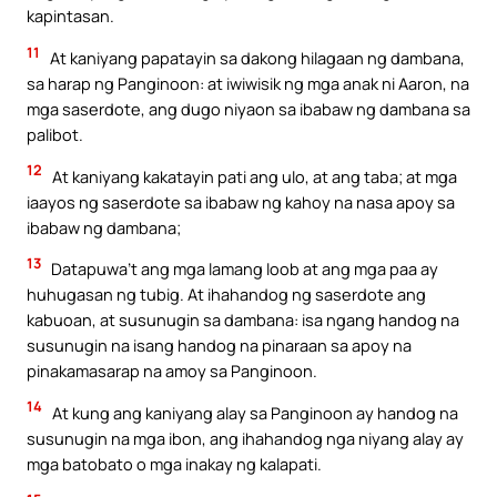
kapintasan.
11
At kaniyang papatayin sa dakong hilagaan ng dambana,
sa harap ng Panginoon: at iwiwisik ng mga anak ni Aaron, na
mga saserdote, ang dugo niyaon sa ibabaw ng dambana sa
palibot.
12
At kaniyang kakatayin pati ang ulo, at ang taba; at mga
iaayos ng saserdote sa ibabaw ng kahoy na nasa apoy sa
ibabaw ng dambana;
13
Datapuwa’t ang mga lamang loob at ang mga paa ay
huhugasan ng tubig. At ihahandog ng saserdote ang
kabuoan, at susunugin sa dambana: isa ngang handog na
susunugin na isang handog na pinaraan sa apoy na
pinakamasarap na amoy sa Panginoon.
14
At kung ang kaniyang alay sa Panginoon ay handog na
susunugin na mga ibon, ang ihahandog nga niyang alay ay
mga batobato o mga inakay ng kalapati.