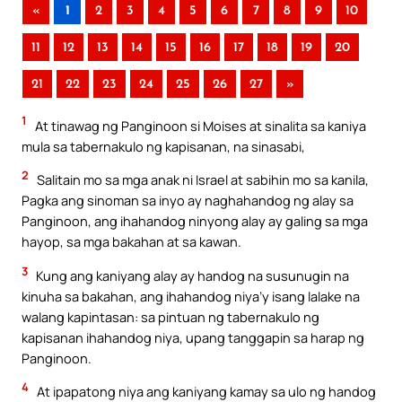
«
1
2
3
4
5
6
7
8
9
10
11
12
13
14
15
16
17
18
19
20
21
22
23
24
25
26
27
»
1
At tinawag ng Panginoon si Moises at sinalita sa kaniya
mula sa tabernakulo ng kapisanan, na sinasabi,
2
Salitain mo sa mga anak ni Israel at sabihin mo sa kanila,
Pagka ang sinoman sa inyo ay naghahandog ng alay sa
Panginoon, ang ihahandog ninyong alay ay galing sa mga
hayop, sa mga bakahan at sa kawan.
3
Kung ang kaniyang alay ay handog na susunugin na
kinuha sa bakahan, ang ihahandog niya’y isang lalake na
walang kapintasan: sa pintuan ng tabernakulo ng
kapisanan ihahandog niya, upang tanggapin sa harap ng
Panginoon.
4
At ipapatong niya ang kaniyang kamay sa ulo ng handog