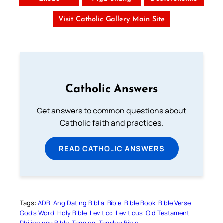
Visit Catholic Gallery Main Site
Catholic Answers
Get answers to common questions about
Catholic faith and practices.
READ CATHOLIC ANSWERS
Tags:
ADB
Ang Dating Biblia
Bible
Bible Book
Bible Verse
God’s Word
Holy Bible
Levitico
Leviticus
Old Testament
Philippines Bible
Tagalog
Tagalog Bible