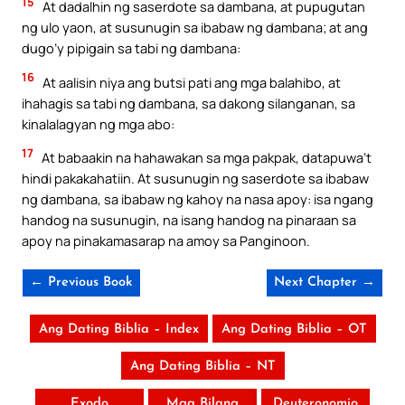
15
At dadalhin ng saserdote sa dambana, at pupugutan
ng ulo yaon, at susunugin sa ibabaw ng dambana; at ang
dugo’y pipigain sa tabi ng dambana:
16
At aalisin niya ang butsi pati ang mga balahibo, at
ihahagis sa tabi ng dambana, sa dakong silanganan, sa
kinalalagyan ng mga abo:
17
At babaakin na hahawakan sa mga pakpak, datapuwa’t
hindi pakakahatiin. At susunugin ng saserdote sa ibabaw
ng dambana, sa ibabaw ng kahoy na nasa apoy: isa ngang
handog na susunugin, na isang handog na pinaraan sa
apoy na pinakamasarap na amoy sa Panginoon.
← Previous Book
Next Chapter →
Ang Dating Biblia – Index
Ang Dating Biblia – OT
Ang Dating Biblia – NT
Exodo
Mga Bilang
Deuteronomio