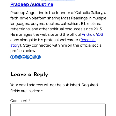
Pradeep Augustine
Pradeep Augustine is the founder of Catholic Gallery, a
faith-driven platform sharing Mass Readings in multiple
languages, prayers, quotes, catechism, Bible plans,
reflections, and other spiritual resources since 2013.
He manages the website and the official
Android
/
iOS
apps alongside his professional career (
Read his
story
). Stay connected with him on the official social
profiles below.
Follow Pradeep on Facebook
Follow Pradeep on Instagram
Follow Pradeep on X
Follow Pradeep on LinkedIn
Follow Pradeep on Pinterest
Subscribe to Pradeep’s Youtube Channel
Follow Pradeep on WordPress
Follow Pradeep on GitHub
Leave a Reply
Your email address will not be published.
Required
fields are marked
*
Comment
*