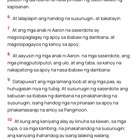
kapisanan.
6
At lalaplapin ang handog na susunugin, at kakatayin.
7
At ang mga anak ni Aaron na saserdote ay
magsisipaglagay ng apoy sa ibabaw ng dambana, at
magsisipagayos ng kahoy sa apoy;
8
At aayusin ng mga anak ni Aaron, na mga saserdote, ang
mga pinagputolputol, ang ulo, at ang taba, sa kahoy na
nakapatong sa apoy na nasa ibabaw ng dambana:
9
Datapuwa’t ang mga lamang loob at ang mga paa, ay
huhugasan niya ng tubig. At susunugin ng saserdote ang
kabuoan sa ibabaw ng dambana na pinakahandog na
susunugin, isang handog nga na pinaraan sa apoy na
pinakamasarap na amoy sa Panginoon.
10
At kung ang kaniyang alay ay kinuha sa kawan, sa mga
tupa, o sa mga kambing, na pinakahandog na susunugin;
ang kaniyang ihahandog ay isang lalaking walang