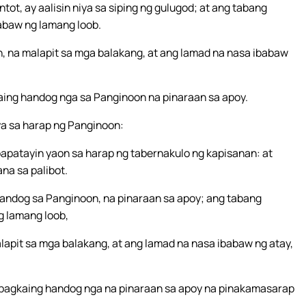
ot, ay aalisin niya sa siping ng gulugod; at ang tabang
babaw ng lamang loob.
, na malapit sa mga balakang, at ang lamad na nasa ibabaw
ing handog nga sa Panginoon na pinaraan sa apoy.
ya sa harap ng Panginoon:
papatayin yaon sa harap ng tabernakulo ng kapisanan: at
na sa palibot.
handog sa Panginoon, na pinaraan sa apoy; ang tabang
g lamang loob,
lapit sa mga balakang, at ang lamad na nasa ibabaw ng atay,
pagkaing handog nga na pinaraan sa apoy na pinakamasarap