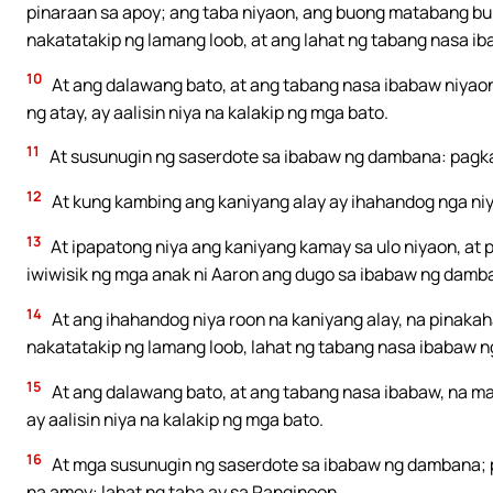
pinaraan sa apoy; ang taba niyaon, ang buong matabang bunt
nakatatakip ng lamang loob, at ang lahat ng tabang nasa i
10
At ang dalawang bato, at ang tabang nasa ibabaw niyaon
ng atay, ay aalisin niya na kalakip ng mga bato.
11
At susunugin ng saserdote sa ibabaw ng dambana: pagka
12
At kung kambing ang kaniyang alay ay ihahandog nga ni
13
At ipapatong niya ang kaniyang kamay sa ulo niyaon, at 
iwiwisik ng mga anak ni Aaron ang dugo sa ibabaw ng damba
14
At ang ihahandog niya roon na kaniyang alay, na pinaka
nakatatakip ng lamang loob, lahat ng tabang nasa ibabaw n
15
At ang dalawang bato, at ang tabang nasa ibabaw, na ma
ay aalisin niya na kalakip ng mga bato.
16
At mga susunugin ng saserdote sa ibabaw ng dambana; 
na amoy: lahat ng taba ay sa Panginoon.