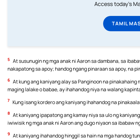
Access today's Mas
TAMIL MA
5
At susunugin ng mga anak ni Aaron sa dambana, sa ibab
nakapatong sa apoy; handog ngang pinaraan sa apoy, na p
6
At kung ang kaniyang alay sa Panginoon na pinakahaing
maging lalake o babae, ay ihahandog niya na walang kapint
7
Kung isang kordero ang kaniyang ihahandog na pinakaalay
8
At kaniyang ipapatong ang kamay niya sa ulo ng kaniyang 
iwiwisik ng mga anak ni Aaron ang dugo niyaon sa ibabaw n
9
At kaniyang ihahandog hinggil sa hain na mga handog tu