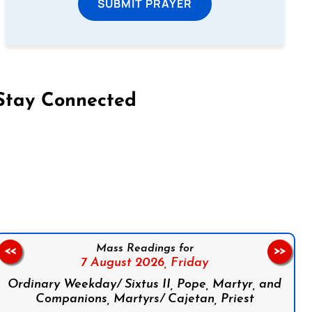
SUBMIT PRAYER
Stay Connected
on Facebook
Follow us on Instagram
Follow us on X
Subscribe to our YouTube Channel
Follow us on WhatsApp
Mass Readings for
<<
>>
7 August 2026,
Friday
Ordinary Weekday/ Sixtus II, Pope, Martyr, and
Companions, Martyrs/ Cajetan, Priest