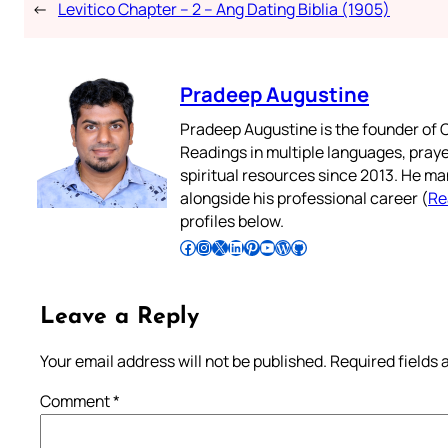
←
Levitico Chapter – 2 – Ang Dating Biblia (1905)
Pradeep Augustine
Pradeep Augustine is the founder of C
Readings in multiple languages, praye
spiritual resources since 2013. He ma
alongside his professional career (
Re
profiles below.
Follow Pradeep on Facebook
Follow Pradeep on Instagram
Follow Pradeep on X
Follow Pradeep on LinkedIn
Follow Pradeep on Pinterest
Subscribe to Pradeep’s Youtube Channel
Follow Pradeep on WordPress
Follow Pradeep on GitHub
Leave a Reply
Your email address will not be published.
Required fields
Comment
*