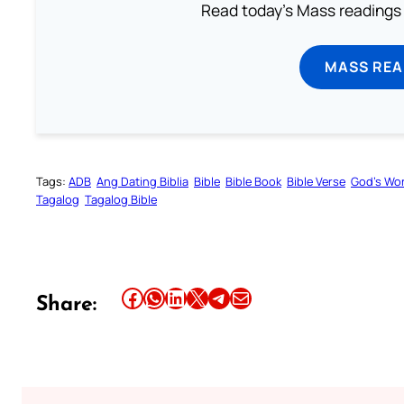
Read today's Mass readings 
MASS REA
Tags:
ADB
Ang Dating Biblia
Bible
Bible Book
Bible Verse
God’s Wo
Tagalog
Tagalog Bible
Share this article on Facebook
Share this article on WhatsApp
Share this article on LinkedIn
Share this article on X
Share this article on Telegram
Email this Article
Share: