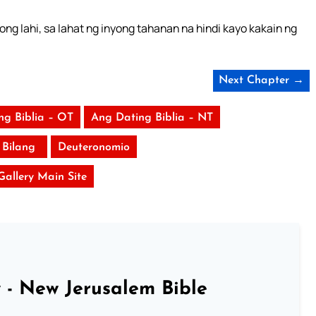
g lahi, sa lahat ng inyong tahanan na hindi kayo kakain ng
Next Chapter →
ng Biblia – OT
Ang Dating Biblia – NT
Bilang
Deuteronomio
 Gallery Main Site
 - New Jerusalem Bible