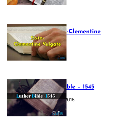
The Sixto-Clementine
Vulgate
July 12, 2025
Luther Bible – 1545
October 17, 2018