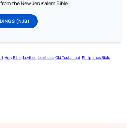
from the New Jerusalem Bible.
DINGS (NJB)
rd
Holy Bible
Levitico
Leviticus
Old Testament
Philippines Bible