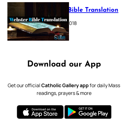
Webster Bible Translation
October 11, 2018
Download our App
Get our official
Catholic Gallery app
for daily Mass
readings, prayers & more