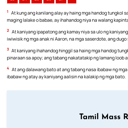
1
At kung ang kanilang alay ay haing mga handog tungkol 
maging lalake o babae, ay ihahandog niya na walang kapint
2
At kaniyang ipapatong ang kamay niya sa ulo ng kaniyang 
iwiwisik ng mga anak ni Aaron, na mga saserdote, ang dugo
3
At kaniyang ihahandog hinggil sa haing mga handog tung
pinaraan sa apoy; ang tabang nakatatakip ng lamang loob a
4
At ang dalawang bato at ang tabang nasa ibabaw ng mga 
ibabaw ng atay ay kaniyang aalisin na kalakip ng mga bato.
Tamil Mass 