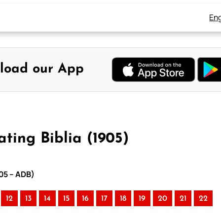
Eng
load our App
ting Biblia (1905)
905 – ADB)
12
13
14
15
16
17
18
19
20
21
22