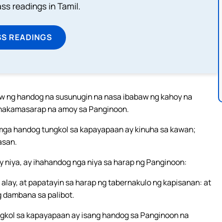
s readings in Tamil.
SS READINGS
aw ng handog na susunugin na nasa ibabaw ng kahoy na
inakamasarap na amoy sa Panginoon.
 mga handog tungkol sa kapayapaan ay kinuha sa kawan;
asan.
 niya, ay ihahandog nga niya sa harap ng Panginoon:
alay, at papatayin sa harap ng tabernakulo ng kapisanan: at
g dambana sa palibot.
ngkol sa kapayapaan ay isang handog sa Panginoon na