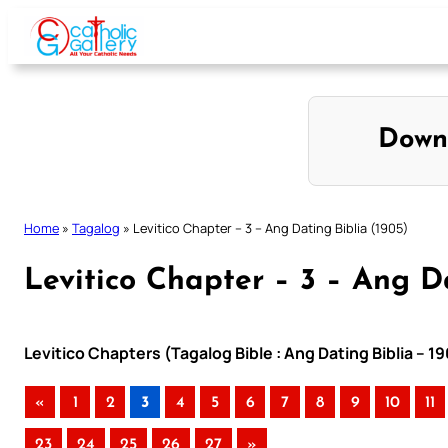
Skip
to
content
Down
Home
»
Tagalog
»
Levitico Chapter – 3 – Ang Dating Biblia (1905)
Levitico Chapter – 3 – Ang Da
Levitico Chapters (Tagalog Bible : Ang Dating Biblia – 1
«
1
2
3
4
5
6
7
8
9
10
11
23
24
25
26
27
»