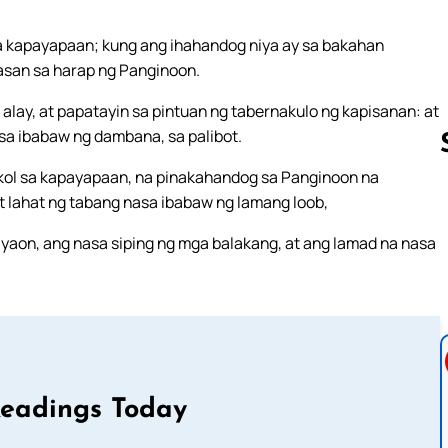
sa kapayapaan; kung ang ihahandog niya ay sa bakahan
asan sa harap ng Panginoon.
alay, at papatayin sa pintuan ng tabernakulo ng kapisanan: at
 sa ibabaw ng dambana, sa palibot.
kol sa kapayapaan, na pinakahandog sa Panginoon na
t lahat ng tabang nasa ibabaw ng lamang loob,
Follow us 
yaon, ang nasa siping ng mga balakang, at ang lamad na nasa
Readings Today