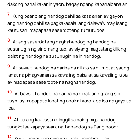
dakong banal kakanin yaon: bagay ngang kabanalbanalan.
7
Kung paano ang handog dahil sa kasalanan ay gayon
ang handog dahil sa pagkakasala: ang dalawa’y may isang
kautusan: mapapasa saserdoteng tumutubos.
8
At ang saserdoteng naghahandog ng handog na
susunugin ng sinomang tao, ay siyang magtatangkilik ng
balat ng handog na susunugin na inihandog.
9
At bawa’t handog na harina na niluto sa hurno, at yaong
lahat na pinagyaman sa kawaling bakal at sa kawaling lupa,
ay mapapasa saserdote na naghahandog.
10
At bawa’t handog na harina na hinaluan ng langis o
tuyo, ay mapapasa lahat ng anak ni Aaron; sa isa na gaya sa
iba.
11
At ito ang kautusan hinggil sa haing mga handog
tungkol sa kapayapaan, na ihahandog sa Panginoon:
12
Kung ihahandog niya na pinaka pasalamat, ay