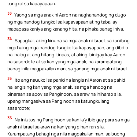
tungkol sa kapayapaan.
33
Yaong sa mga anak ni Aaron na naghahandog ng dugo
ng mga handog tungkol sa kapayapaan at ng taba, ay
mapapasa kaniya ang kanang hita, na pinaka bahagi niya.
34
Sapagka’t aking kinuha sa mga anak ni Israel, sa kanilang
mga haing mga handog tungkol sa kapayapaan, ang dibdib
na inalog at ang hitang itinaas, at aking ibinigay kay Aaron
na saserdote at sa kaniyang mga anak, na karampatang
bahagi nila magpakailan man, sa ganang mga anak ni Israel.
35
Ito ang nauukol sa pahid na langis ni Aaron at sa pahid
na langis ng kaniyang mga anak, sa mga handog na
pinaraan sa apoy sa Panginoon, sa araw na iniharap sila,
upang mangasiwa sa Panginoon sa katungkulang
saserdote;
36
Na iniutos ng Panginoon sa kanila’y ibibigay para sa mga
anak ni Israel sa araw na kaniyang pinahiran sila.
Karampatang bahagi nga nila magpakailan man, sa buong