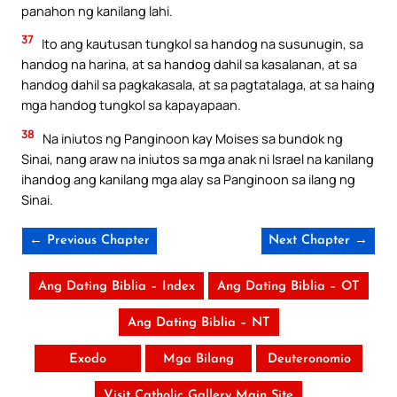
panahon ng kanilang lahi.
37
Ito ang kautusan tungkol sa handog na susunugin, sa
handog na harina, at sa handog dahil sa kasalanan, at sa
handog dahil sa pagkakasala, at sa pagtatalaga, at sa haing
mga handog tungkol sa kapayapaan.
38
Na iniutos ng Panginoon kay Moises sa bundok ng
Sinai, nang araw na iniutos sa mga anak ni Israel na kanilang
ihandog ang kanilang mga alay sa Panginoon sa ilang ng
Sinai.
← Previous Chapter
Next Chapter →
Ang Dating Biblia – Index
Ang Dating Biblia – OT
Ang Dating Biblia – NT
Exodo
Mga Bilang
Deuteronomio
Visit Catholic Gallery Main Site