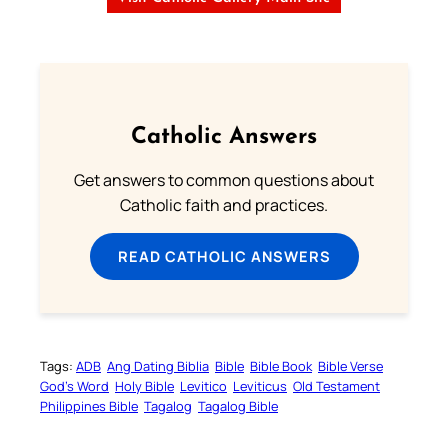
Catholic Answers
Get answers to common questions about
Catholic faith and practices.
READ CATHOLIC ANSWERS
Tags:
ADB
Ang Dating Biblia
Bible
Bible Book
Bible Verse
God’s Word
Holy Bible
Levitico
Leviticus
Old Testament
Philippines Bible
Tagalog
Tagalog Bible