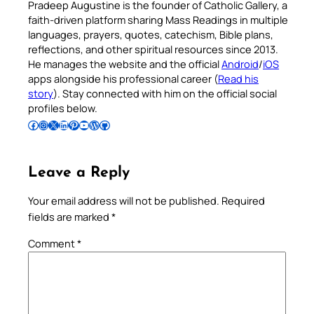
Pradeep Augustine is the founder of Catholic Gallery, a
faith-driven platform sharing Mass Readings in multiple
languages, prayers, quotes, catechism, Bible plans,
reflections, and other spiritual resources since 2013.
He manages the website and the official
Android
/
iOS
apps alongside his professional career (
Read his
story
). Stay connected with him on the official social
profiles below.
Follow Pradeep on Facebook
Follow Pradeep on Instagram
Follow Pradeep on X
Follow Pradeep on LinkedIn
Follow Pradeep on Pinterest
Subscribe to Pradeep’s Youtube Channel
Follow Pradeep on WordPress
Follow Pradeep on GitHub
Leave a Reply
Your email address will not be published.
Required
fields are marked
*
Comment
*