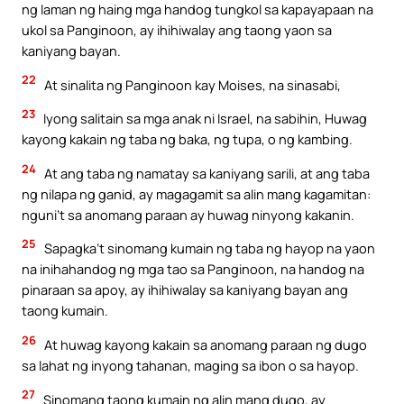
ng laman ng haing mga handog tungkol sa kapayapaan na
ukol sa Panginoon, ay ihihiwalay ang taong yaon sa
kaniyang bayan.
22
At sinalita ng Panginoon kay Moises, na sinasabi,
23
Iyong salitain sa mga anak ni Israel, na sabihin, Huwag
kayong kakain ng taba ng baka, ng tupa, o ng kambing.
24
At ang taba ng namatay sa kaniyang sarili, at ang taba
ng nilapa ng ganid, ay magagamit sa alin mang kagamitan:
nguni’t sa anomang paraan ay huwag ninyong kakanin.
25
Sapagka’t sinomang kumain ng taba ng hayop na yaon
na inihahandog ng mga tao sa Panginoon, na handog na
pinaraan sa apoy, ay ihihiwalay sa kaniyang bayan ang
taong kumain.
26
At huwag kayong kakain sa anomang paraan ng dugo
sa lahat ng inyong tahanan, maging sa ibon o sa hayop.
27
Sinomang taong kumain ng alin mang dugo, ay