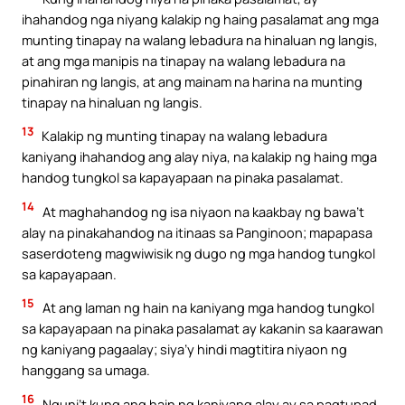
ihahandog nga niyang kalakip ng haing pasalamat ang mga
munting tinapay na walang lebadura na hinaluan ng langis,
at ang mga manipis na tinapay na walang lebadura na
pinahiran ng langis, at ang mainam na harina na munting
tinapay na hinaluan ng langis.
13
Kalakip ng munting tinapay na walang lebadura
kaniyang ihahandog ang alay niya, na kalakip ng haing mga
handog tungkol sa kapayapaan na pinaka pasalamat.
14
At maghahandog ng isa niyaon na kaakbay ng bawa’t
alay na pinakahandog na itinaas sa Panginoon; mapapasa
saserdoteng magwiwisik ng dugo ng mga handog tungkol
sa kapayapaan.
15
At ang laman ng hain na kaniyang mga handog tungkol
sa kapayapaan na pinaka pasalamat ay kakanin sa kaarawan
ng kaniyang pagaalay; siya’y hindi magtitira niyaon ng
hanggang sa umaga.
16
Nguni’t kung ang hain ng kaniyang alay ay sa pagtupad