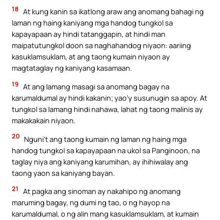
18
At kung kanin sa ikatlong araw ang anomang bahagi ng
laman ng haing kaniyang mga handog tungkol sa
kapayapaan ay hindi tatanggapin, at hindi man
maipatutungkol doon sa naghahandog niyaon: aariing
kasuklamsuklam, at ang taong kumain niyaon ay
magtataglay ng kaniyang kasamaan.
19
At ang lamang masagi sa anomang bagay na
karumaldumal ay hindi kakanin; yao’y susunugin sa apoy. At
tungkol sa lamang hindi nahawa, lahat ng taong malinis ay
makakakain niyaon.
20
Nguni’t ang taong kumain ng laman ng haing mga
handog tungkol sa kapayapaan na ukol sa Panginoon, na
taglay niya ang kaniyang karumihan, ay ihihiwalay ang
taong yaon sa kaniyang bayan.
21
At pagka ang sinoman ay nakahipo ng anomang
maruming bagay, ng dumi ng tao, o ng hayop na
karumaldumal, o ng alin mang kasuklamsuklam, at kumain