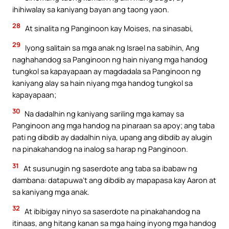
ihihiwalay sa kaniyang bayan ang taong yaon.
28
At sinalita ng Panginoon kay Moises, na sinasabi,
29
Iyong salitain sa mga anak ng Israel na sabihin, Ang
naghahandog sa Panginoon ng hain niyang mga handog
tungkol sa kapayapaan ay magdadala sa Panginoon ng
kaniyang alay sa hain niyang mga handog tungkol sa
kapayapaan;
30
Na dadalhin ng kaniyang sariling mga kamay sa
Panginoon ang mga handog na pinaraan sa apoy; ang taba
pati ng dibdib ay dadalhin niya, upang ang dibdib ay alugin
na pinakahandog na inalog sa harap ng Panginoon.
31
At susunugin ng saserdote ang taba sa ibabaw ng
dambana: datapuwa’t ang dibdib ay mapapasa kay Aaron at
sa kaniyang mga anak.
32
At ibibigay ninyo sa saserdote na pinakahandog na
itinaas, ang hitang kanan sa mga haing inyong mga handog