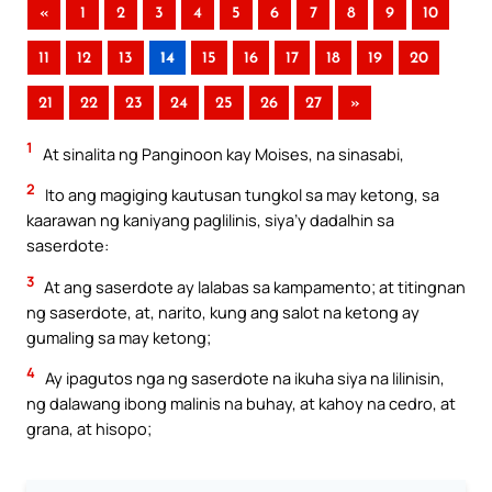
«
1
2
3
4
5
6
7
8
9
10
11
12
13
14
15
16
17
18
19
20
21
22
23
24
25
26
27
»
1
At sinalita ng Panginoon kay Moises, na sinasabi,
2
Ito ang magiging kautusan tungkol sa may ketong, sa
kaarawan ng kaniyang paglilinis, siya’y dadalhin sa
saserdote:
3
At ang saserdote ay lalabas sa kampamento; at titingnan
ng saserdote, at, narito, kung ang salot na ketong ay
gumaling sa may ketong;
4
Ay ipagutos nga ng saserdote na ikuha siya na lilinisin,
ng dalawang ibong malinis na buhay, at kahoy na cedro, at
grana, at hisopo;