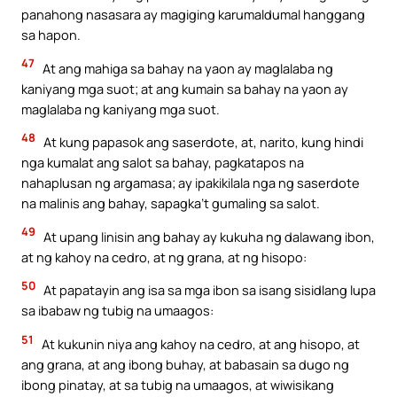
panahong nasasara ay magiging karumaldumal hanggang
sa hapon.
47
At ang mahiga sa bahay na yaon ay maglalaba ng
kaniyang mga suot; at ang kumain sa bahay na yaon ay
maglalaba ng kaniyang mga suot.
48
At kung papasok ang saserdote, at, narito, kung hindi
nga kumalat ang salot sa bahay, pagkatapos na
nahaplusan ng argamasa; ay ipakikilala nga ng saserdote
na malinis ang bahay, sapagka’t gumaling sa salot.
49
At upang linisin ang bahay ay kukuha ng dalawang ibon,
at ng kahoy na cedro, at ng grana, at ng hisopo:
50
At papatayin ang isa sa mga ibon sa isang sisidlang lupa
sa ibabaw ng tubig na umaagos:
51
At kukunin niya ang kahoy na cedro, at ang hisopo, at
ang grana, at ang ibong buhay, at babasain sa dugo ng
ibong pinatay, at sa tubig na umaagos, at wiwisikang