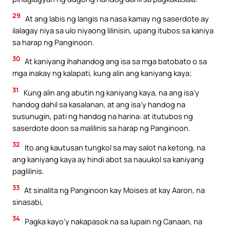
29
At ang labis ng langis na nasa kamay ng saserdote ay
ilalagay niya sa ulo niyaong lilinisin, upang itubos sa kaniya
sa harap ng Panginoon.
30
At kaniyang ihahandog ang isa sa mga batobato o sa
mga inakay ng kalapati, kung alin ang kaniyang kaya;
31
Kung alin ang abutin ng kaniyang kaya, na ang isa’y
handog dahil sa kasalanan, at ang isa’y handog na
susunugin, pati ng handog na harina: at itutubos ng
saserdote doon sa malilinis sa harap ng Panginoon.
32
Ito ang kautusan tungkol sa may salot na ketong, na
ang kaniyang kaya ay hindi abot sa nauukol sa kaniyang
paglilinis.
33
At sinalita ng Panginoon kay Moises at kay Aaron, na
sinasabi,
34
Pagka kayo’y nakapasok na sa lupain ng Canaan, na