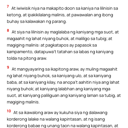
7
At iwiwisik niya na makapito doon sa kaniya na lilinisin sa
ketong, at ipakikilalang malinis, at pawawalan ang ibong
buhay sa kalawakan ng parang.
8
At siya na lilinisin ay maglalaba ng kaniyang mga suot, at
magaahit ng lahat niyang buhok, at maliligo sa tubig; at
magiging malinis: at pagkatapos ay papasok sa
kampamento, datapuwa’t tatahan sa labas ng kaniyang
tolda na pitong araw.
9
At mangyayaring sa ikapitong araw, ay muling magaahit
ng lahat niyang buhok, sa kaniyang ulo, at sa kaniyang
baba, at sa kaniyang kilay, na anopa’t aahitin niya ang lahat
niyang buhok; at kaniyang lalabhan ang kaniyang mga
suot, at kaniyang paliliguan ang kaniyang laman sa tubig, at
magiging malinis.
10
At sa ikawalong araw ay kukuha siya ng dalawang
korderong lalake na walang kapintasan, at ng isang
korderong babae ng unang taon na walang kapintasan, at