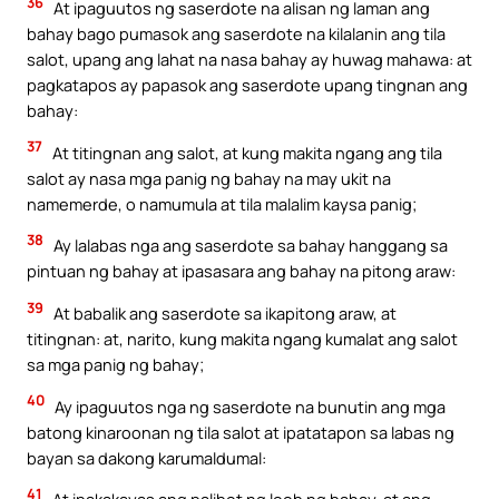
36
At ipaguutos ng saserdote na alisan ng laman ang
bahay bago pumasok ang saserdote na kilalanin ang tila
salot, upang ang lahat na nasa bahay ay huwag mahawa: at
pagkatapos ay papasok ang saserdote upang tingnan ang
bahay:
37
At titingnan ang salot, at kung makita ngang ang tila
salot ay nasa mga panig ng bahay na may ukit na
namemerde, o namumula at tila malalim kaysa panig;
38
Ay lalabas nga ang saserdote sa bahay hanggang sa
pintuan ng bahay at ipasasara ang bahay na pitong araw:
39
At babalik ang saserdote sa ikapitong araw, at
titingnan: at, narito, kung makita ngang kumalat ang salot
sa mga panig ng bahay;
40
Ay ipaguutos nga ng saserdote na bunutin ang mga
batong kinaroonan ng tila salot at ipatatapon sa labas ng
bayan sa dakong karumaldumal:
41