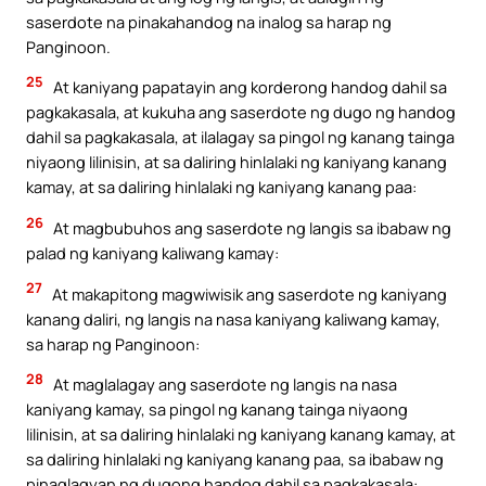
saserdote na pinakahandog na inalog sa harap ng
Panginoon.
25
At kaniyang papatayin ang korderong handog dahil sa
pagkakasala, at kukuha ang saserdote ng dugo ng handog
dahil sa pagkakasala, at ilalagay sa pingol ng kanang tainga
niyaong lilinisin, at sa daliring hinlalaki ng kaniyang kanang
kamay, at sa daliring hinlalaki ng kaniyang kanang paa:
26
At magbubuhos ang saserdote ng langis sa ibabaw ng
palad ng kaniyang kaliwang kamay:
27
At makapitong magwiwisik ang saserdote ng kaniyang
kanang daliri, ng langis na nasa kaniyang kaliwang kamay,
sa harap ng Panginoon:
28
At maglalagay ang saserdote ng langis na nasa
kaniyang kamay, sa pingol ng kanang tainga niyaong
lilinisin, at sa daliring hinlalaki ng kaniyang kanang kamay, at
sa daliring hinlalaki ng kaniyang kanang paa, sa ibabaw ng
pinaglagyan ng dugong handog dahil sa pagkakasala: