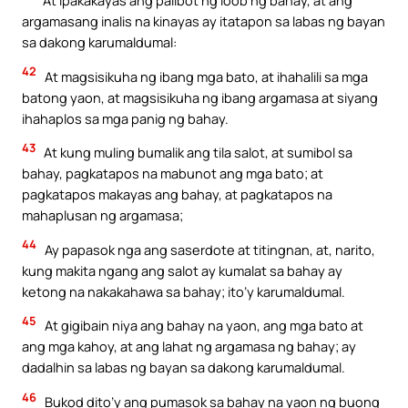
At ipakakayas ang palibot ng loob ng bahay, at ang
argamasang inalis na kinayas ay itatapon sa labas ng bayan
sa dakong karumaldumal:
42
At magsisikuha ng ibang mga bato, at ihahalili sa mga
batong yaon, at magsisikuha ng ibang argamasa at siyang
ihahaplos sa mga panig ng bahay.
43
At kung muling bumalik ang tila salot, at sumibol sa
bahay, pagkatapos na mabunot ang mga bato; at
pagkatapos makayas ang bahay, at pagkatapos na
mahaplusan ng argamasa;
44
Ay papasok nga ang saserdote at titingnan, at, narito,
kung makita ngang ang salot ay kumalat sa bahay ay
ketong na nakakahawa sa bahay; ito’y karumaldumal.
45
At gigibain niya ang bahay na yaon, ang mga bato at
ang mga kahoy, at ang lahat ng argamasa ng bahay; ay
dadalhin sa labas ng bayan sa dakong karumaldumal.
46
Bukod dito’y ang pumasok sa bahay na yaon ng buong