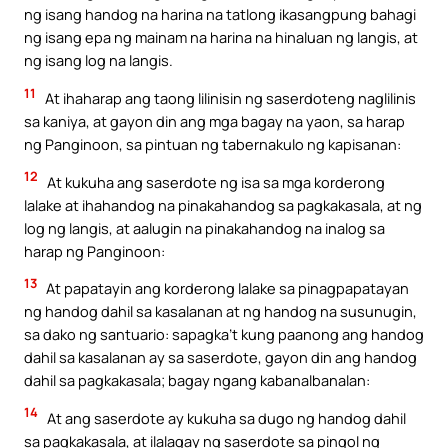
ng isang handog na harina na tatlong ikasangpung bahagi
ng isang epa ng mainam na harina na hinaluan ng langis, at
ng isang log na langis.
11
At ihaharap ang taong lilinisin ng saserdoteng naglilinis
sa kaniya, at gayon din ang mga bagay na yaon, sa harap
ng Panginoon, sa pintuan ng tabernakulo ng kapisanan:
12
At kukuha ang saserdote ng isa sa mga korderong
lalake at ihahandog na pinakahandog sa pagkakasala, at ng
log ng langis, at aalugin na pinakahandog na inalog sa
harap ng Panginoon:
13
At papatayin ang korderong lalake sa pinagpapatayan
ng handog dahil sa kasalanan at ng handog na susunugin,
sa dako ng santuario: sapagka’t kung paanong ang handog
dahil sa kasalanan ay sa saserdote, gayon din ang handog
dahil sa pagkakasala; bagay ngang kabanalbanalan:
14
At ang saserdote ay kukuha sa dugo ng handog dahil
sa pagkakasala, at ilalagay ng saserdote sa pingol ng