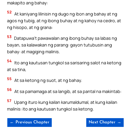
makapito ang bahay:
52
At kaniyang lilinisin ng dugo ng ibon ang bahay at ng
agos ng tubig, at ng ibong buhay at ng kahoy na cedro, at
ng hisopo, at ng grana:
53
Datapuwa’t pawawalan ang ibong buhay sa labas ng
bayan, sa kalawakan ng parang: gayon tutubusin ang
bahay: at magiging malinis.
54
Ito ang kautusan tungkol sa sarisaring salot na ketong
at sa tina,
55
At sa ketong ng suot, at ng bahay.
56
At sa pamamaga at sa langib, at sa pantal na makintab:
57
Upang ituro kung kailan karumaldumal, at kung kailan
malinis: ito ang kautusan tungkol sa ketong.
← Previous Chapter
Next Chapter →