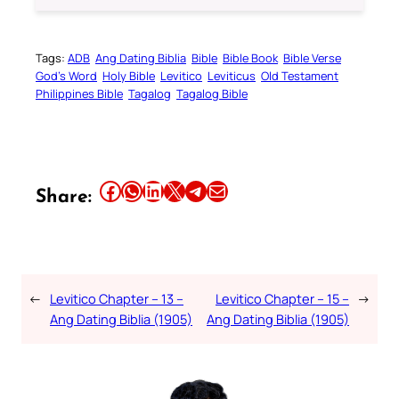
Tags:
ADB
Ang Dating Biblia
Bible
Bible Book
Bible Verse
God’s Word
Holy Bible
Levitico
Leviticus
Old Testament
Philippines Bible
Tagalog
Tagalog Bible
Share this article on Facebook
Share this article on WhatsApp
Share this article on LinkedIn
Share this article on X
Share this article on Telegram
Email this Article
Share:
←
Levitico Chapter – 13 –
Levitico Chapter – 15 –
→
Ang Dating Biblia (1905)
Ang Dating Biblia (1905)