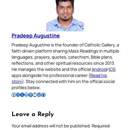
Pradeep Augustine
Pradeep Augustine is the founder of Catholic Gallery, a
faith-driven platform sharing Mass Readings in multiple
languages, prayers, quotes, catechism, Bible plans,
reflections, and other spiritual resources since 2013.
He manages the website and the official
Android
/
iOS
apps alongside his professional career (
Read his
story
). Stay connected with him on the official social
profiles below.
Follow Pradeep on Facebook
Follow Pradeep on Instagram
Follow Pradeep on X
Follow Pradeep on LinkedIn
Follow Pradeep on Pinterest
Subscribe to Pradeep’s Youtube Channel
Follow Pradeep on WordPress
Follow Pradeep on GitHub
Leave a Reply
Your email address will not be published.
Required