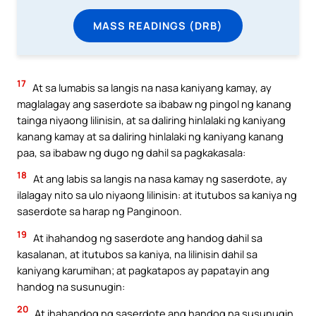
MASS READINGS (DRB)
17
At sa lumabis sa langis na nasa kaniyang kamay, ay
maglalagay ang saserdote sa ibabaw ng pingol ng kanang
tainga niyaong lilinisin, at sa daliring hinlalaki ng kaniyang
kanang kamay at sa daliring hinlalaki ng kaniyang kanang
paa, sa ibabaw ng dugo ng dahil sa pagkakasala:
18
At ang labis sa langis na nasa kamay ng saserdote, ay
ilalagay nito sa ulo niyaong lilinisin: at itutubos sa kaniya ng
saserdote sa harap ng Panginoon.
19
At ihahandog ng saserdote ang handog dahil sa
kasalanan, at itutubos sa kaniya, na lilinisin dahil sa
kaniyang karumihan; at pagkatapos ay papatayin ang
handog na susunugin:
20
At ihahandog ng saserdote ang handog na susunugin