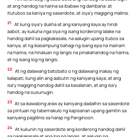
at ang handog na harina sa ibabaw ng dambana: at
itutubos sa kaniya ng saserdote, at siya’y magiging malinis.
21
At kung siya’y dukha at ang kaniyang kaya ay hindi
aabot, ay kukuha nga siya ng isang korderong lalake na
handog dahil sa pagkakasala, na aalugin upang itubos sa
kaniya, at ng ikasampung bahagi ng isang epa na mainam
na harina, na hinaluan ng langis na pinakahandog na harina,
at ng isang log ng langis;
22
At ng dalawang batobato o ng dalawang inakay ng
kalapati, kung alin ang aabutin ng kaniyang kaya; at ang
isa’y magiging handog dahil sa kasalanan, at ang isa’y
handog na susunugin.
23
At sa ikawalong araw ay kaniyang dadalhin sa saserdote
sa pintuan ng tabernakulo ng kapisanan upang gamitin sa
kaniyang paglilinis sa harap ng Panginoon.
24
At kukunin ng saserdote ang korderong handog dahil
sa pagkakasala at ang log ng langis, at aalugin ng