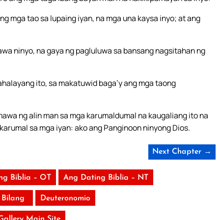
ng mga tao sa lupaing iyan, na mga una kaysa inyo; at ang
wa ninyo, na gaya ng pagluluwa sa bansang nagsitahan ng
ahalayang ito, sa makatuwid baga’y ang mga taong
mawa ng alin man sa mga karumaldumal na kaugaliang ito na
karumal sa mga iyan: ako ang Panginoon ninyong Dios.
Next Chapter →
ng Biblia – OT
Ang Dating Biblia – NT
Bilang
Deuteronomio
 Gallery Main Site