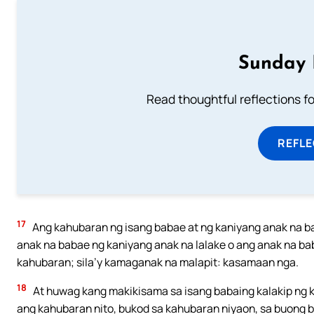
Sunday 
Read thoughtful reflections f
REFL
17
Ang kahubaran ng isang babae at ng kaniyang anak na b
anak na babae ng kaniyang anak na lalake o ang anak na ba
kahubaran; sila’y kamaganak na malapit: kasamaan nga.
18
At huwag kang makikisama sa isang babaing kalakip ng ka
ang kahubaran nito, bukod sa kahubaran niyaon, sa buong b