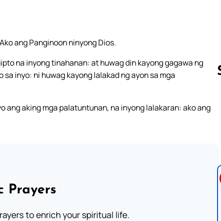
a, Ako ang Panginoon ninyong Dios.
ipto na inyong tinahanan: at huwag din kayong gagawa ng
 sa inyo: ni huwag kayong lalakad ng ayon sa mga
yo ang aking mga palatuntunan, na inyong lalakaran: ako ang
Follow us 
c Prayers
ayers to enrich your spiritual life.