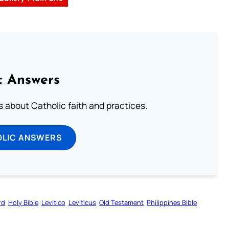
c Answers
about Catholic faith and practices.
OLIC ANSWERS
rd
Holy Bible
Levitico
Leviticus
Old Testament
Philippines Bible