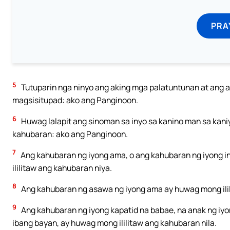
PRA
5
Tutuparin nga ninyo ang aking mga palatuntunan at ang 
magsisitupad: ako ang Panginoon.
6
Huwag lalapit ang sinoman sa inyo sa kanino man sa kani
kahubaran: ako ang Panginoon.
7
Ang kahubaran ng iyong ama, o ang kahubaran ng iyong in
ililitaw ang kahubaran niya.
8
Ang kahubaran ng asawa ng iyong ama ay huwag mong ilil
9
Ang kahubaran ng iyong kapatid na babae, na anak ng iyon
ibang bayan, ay huwag mong ililitaw ang kahubaran nila.