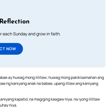
Reflection
or each Sunday and grow in faith.
ECT NOW
abae ay huwag mong ililitaw; huwag mong pakikisamahan ang
bae ng kaniyang anak na babae, upang ilitaw ang kaniyang
niyang kapatid, na magiging kaagaw niya, na iyong ililitaw
uhay niya.