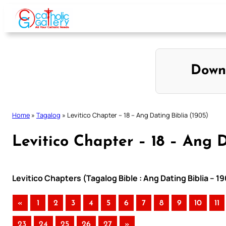
Skip
to
content
Down
Home
»
Tagalog
»
Levitico Chapter – 18 – Ang Dating Biblia (1905)
Levitico Chapter – 18 – Ang D
Levitico Chapters (Tagalog Bible : Ang Dating Biblia – 1
«
1
2
3
4
5
6
7
8
9
10
11
23
24
25
26
27
»