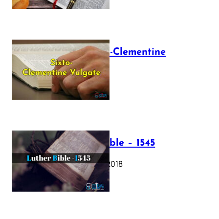
The Sixto-Clementine
Vulgate
July 12, 2025
Luther Bible – 1545
October 17, 2018