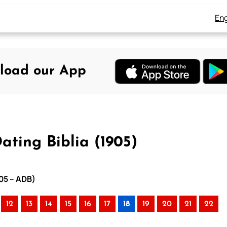
Eng
load our App
ating Biblia (1905)
905 – ADB)
12
13
14
15
16
17
18
19
20
21
22