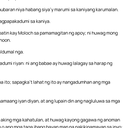
ahubaran niya habang siya’y marumi sa kaniyang karumalan.
magpapakadumi sa kaniya.
lipatin kay Moloch sa pamamagitan ng apoy; ni huwag mong
inoon.
aldumal nga.
umi riyan: ni ang babae ay huwag lalagay sa harap ng
 ito; sapagka’t lahat ng ito ay nangadumhan ang mga
amaang iyan diyan, at ang lupain din ang nagluluwa sa mga
ng aking mga kahatulan, at huwag kayong gagawa ng anoman
n o ang mga taga ibang bayan man na nakikipamayan sa inyo: