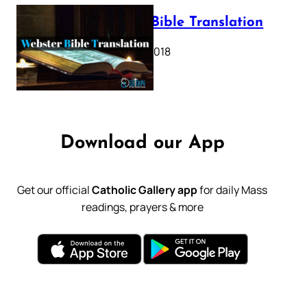
Webster Bible Translation
October 11, 2018
Download our App
Get our official
Catholic Gallery app
for daily Mass
readings, prayers & more