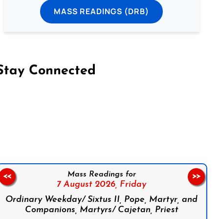
MASS READINGS (DRB)
Stay Connected
on Facebook
Follow us on Instagram
Follow us on X
Subscribe to our YouTube Channel
Follow us on WhatsApp
Mass Readings for
<<
>>
7 August 2026,
Friday
Ordinary Weekday/ Sixtus II, Pope, Martyr, and
Companions, Martyrs/ Cajetan, Priest