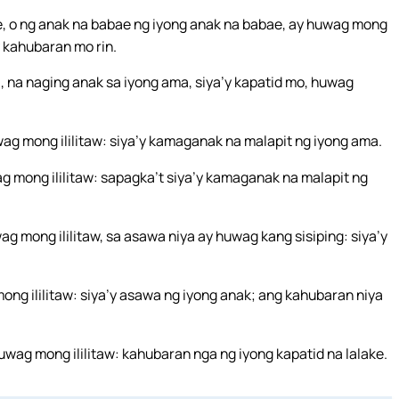
e, o ng anak na babae ng iyong anak na babae, ay huwag mong
y kahubaran mo rin.
na naging anak sa iyong ama, siya’y kapatid mo, huwag
g mong ililitaw: siya’y kamaganak na malapit ng iyong ama.
g mong ililitaw: sapagka’t siya’y kamaganak na malapit ng
g mong ililitaw, sa asawa niya ay huwag kang sisiping: siya’y
g ililitaw: siya’y asawa ng iyong anak; ang kahubaran niya
wag mong ililitaw: kahubaran nga ng iyong kapatid na lalake.