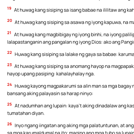
19
At huwag kang sisiping sa isang babae na ililitaw ang k
20
At huwag kang sisiping sa asawa ng iyong kapuwa, na 
21
At huwag kang magbibigay ng iyong binhi, na iyong pali
lalapastanganin ang pangalan ng iyong Dios: ako ang Pang
22
Huwag kang sisiping sa lalake ng gaya sa babae: karum
23
At huwag kang sisiping sa anomang hayop na magpapakad
hayop upang pasiping: kahalayhalay nga.
24
Huwag kayong magpakarumi sa alin man sa mga bagay na
bansang aking palayasin sa harap ninyo:
25
At nadumhan ang lupain: kaya’t aking dinadalaw ang kas
tumatahan diyan.
26
Inyo ngang iingatan ang aking mga palatuntunan, at a
sa mga karumaldumal na ito; maging ang mga tubo sa lupai