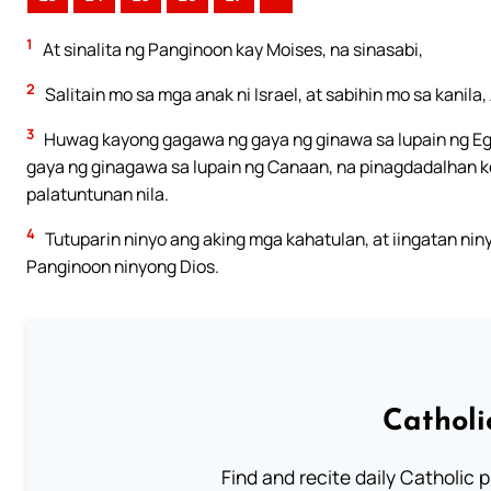
1
At sinalita ng Panginoon kay Moises, na sinasabi,
2
Salitain mo sa mga anak ni Israel, at sabihin mo sa kanil
3
Huwag kayong gagawa ng gaya ng ginawa sa lupain ng Eg
gaya ng ginagawa sa lupain ng Canaan, na pinagdadalhan ko
palatuntunan nila.
4
Tutuparin ninyo ang aking mga kahatulan, at iingatan nin
Panginoon ninyong Dios.
Catholi
Find and recite daily Catholic pr