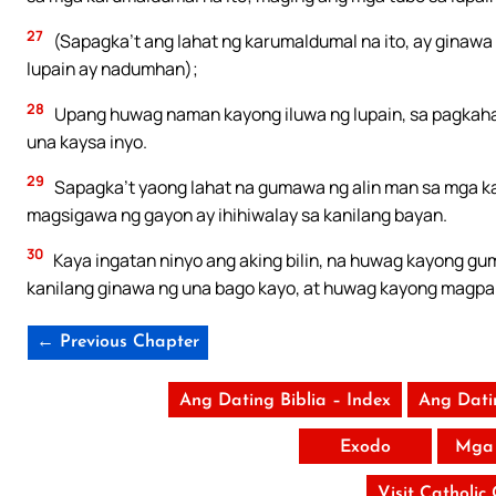
27
(Sapagka’t ang lahat ng karumaldumal na ito, ay ginawa 
lupain ay nadumhan);
28
Upang huwag naman kayong iluwa ng lupain, sa pagkaha
una kaysa inyo.
29
Sapagka’t yaong lahat na gumawa ng alin man sa mga k
magsigawa ng gayon ay ihihiwalay sa kanilang bayan.
30
Kaya ingatan ninyo ang aking bilin, na huwag kayong gu
kanilang ginawa ng una bago kayo, at huwag kayong magpa
← Previous Chapter
Ang Dating Biblia – Index
Ang Dati
Exodo
Mga 
Visit Catholic