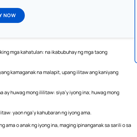
Y NOW
aking mga kahatulan: na ikabubuhay ng mga taong
yang kamaganak na malapit, upang ilitaw ang kaniyang
a ay huwag mong ililitaw: siya’y iyong ina; huwag mong
itaw: yaon nga’y kahubaran ng iyong ama.
g ama o anak ng iyong ina, maging ipinanganak sa sarili o sa