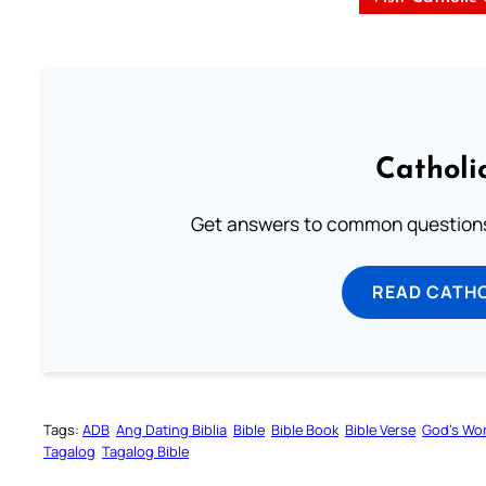
Catholi
Get answers to common questions 
READ CATH
Tags:
ADB
Ang Dating Biblia
Bible
Bible Book
Bible Verse
God’s Wo
Tagalog
Tagalog Bible