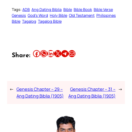
Tags:
ADB
Ang Dating Biblia
Bible
Bible Book
Bible Verse
Genesis
God’s Word
Holy Bible
Old Testament
Philippines
Bible
Tagalog
Tagalog Bible
Share this article on Facebook
Share this article on WhatsApp
Share this article on LinkedIn
Share this article on X
Share this article on Telegram
Email this Article
Share:
←
Genesis Chapter – 29 –
Genesis Chapter – 31 –
→
Ang Dating Biblia (1905)
Ang Dating Biblia (1905)