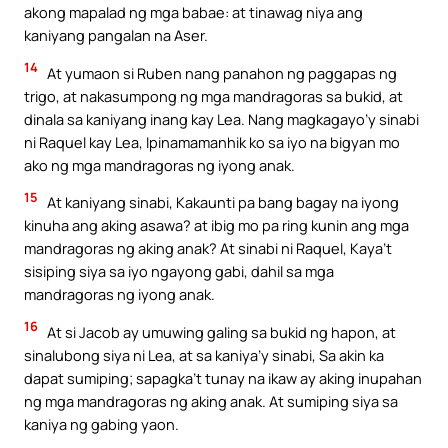
akong mapalad ng mga babae: at tinawag niya ang
kaniyang pangalan na Aser.
14
At yumaon si Ruben nang panahon ng paggapas ng
trigo, at nakasumpong ng mga mandragoras sa bukid, at
dinala sa kaniyang inang kay Lea. Nang magkagayo’y sinabi
ni Raquel kay Lea, Ipinamamanhik ko sa iyo na bigyan mo
ako ng mga mandragoras ng iyong anak.
15
At kaniyang sinabi, Kakaunti pa bang bagay na iyong
kinuha ang aking asawa? at ibig mo pa ring kunin ang mga
mandragoras ng aking anak? At sinabi ni Raquel, Kaya’t
sisiping siya sa iyo ngayong gabi, dahil sa mga
mandragoras ng iyong anak.
16
At si Jacob ay umuwing galing sa bukid ng hapon, at
sinalubong siya ni Lea, at sa kaniya’y sinabi, Sa akin ka
dapat sumiping; sapagka’t tunay na ikaw ay aking inupahan
ng mga mandragoras ng aking anak. At sumiping siya sa
kaniya ng gabing yaon.