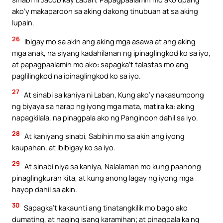
ako’y makaparoon sa aking dakong tinubuan at sa aking
lupain.
26
Ibigay mo sa akin ang aking mga asawa at ang aking
mga anak, na siyang kadahilanan ng ipinaglingkod ko sa iyo,
at papagpaalamin mo ako: sapagka’t talastas mo ang
paglilingkod na ipinaglingkod ko sa iyo.
27
At sinabi sa kaniya ni Laban, Kung ako’y nakasumpong
ng biyaya sa harap ng iyong mga mata, matira ka: aking
napagkilala, na pinagpala ako ng Panginoon dahil sa iyo.
28
At kaniyang sinabi, Sabihin mo sa akin ang iyong
kaupahan, at ibibigay ko sa iyo.
29
At sinabi niya sa kaniya, Nalalaman mo kung paanong
pinaglingkuran kita, at kung anong lagay ng iyong mga
hayop dahil sa akin.
30
Sapagka’t kakaunti ang tinatangkilik mo bago ako
dumating, at naging isang karamihan; at pinagpala ka ng