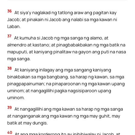
36
At siya’y naglakad ng tatlong araw ang pagitan kay
Jacob; at pinakain ni Jacob ang nalabi sa mga kawan ni
Laban.
37
At kumuha si Jacob ng mga sanga ng alamo, at
almendro at kastano; at pinagbabakbakan ng mga batik na
mapuputi, at kaniyang pinalitaw na gayon ang puti na nasa
mga sanga.
38
At kaniyang inilagay ang mga sangang kaniyang
binakbakan sa mga bangbang, sa harap ng kawan, sa mga
pinagpapainuman; na pinaparoonan ng mga kawan upang
uminom; at nangaglilihi pagka nagsisiparoon upang
uminom.
39
At nangaglilihi ang mga kawan sa harap ng mga sanga
at nanganganak ang mga kawan ng mga may guhit, may
batik at may dungis.
40
At ang mga korderong ito ay inihihiwalay ni Jacob, at