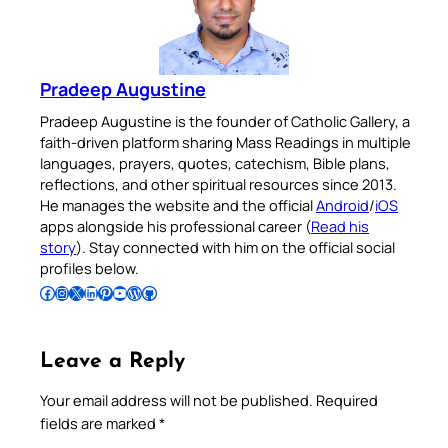
Pradeep Augustine
Pradeep Augustine is the founder of Catholic Gallery, a
faith-driven platform sharing Mass Readings in multiple
languages, prayers, quotes, catechism, Bible plans,
reflections, and other spiritual resources since 2013.
He manages the website and the official
Android
/
iOS
apps alongside his professional career (
Read his
story
). Stay connected with him on the official social
profiles below.
Follow Pradeep on Facebook
Follow Pradeep on Instagram
Follow Pradeep on X
Follow Pradeep on LinkedIn
Follow Pradeep on Pinterest
Subscribe to Pradeep’s Youtube Channel
Follow Pradeep on WordPress
Follow Pradeep on GitHub
Leave a Reply
Your email address will not be published.
Required
fields are marked
*