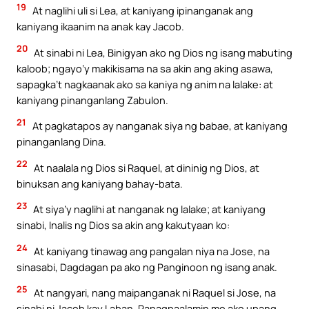
19
At naglihi uli si Lea, at kaniyang ipinanganak ang
kaniyang ikaanim na anak kay Jacob.
20
At sinabi ni Lea, Binigyan ako ng Dios ng isang mabuting
kaloob; ngayo’y makikisama na sa akin ang aking asawa,
sapagka’t nagkaanak ako sa kaniya ng anim na lalake: at
kaniyang pinanganlang Zabulon.
21
At pagkatapos ay nanganak siya ng babae, at kaniyang
pinanganlang Dina.
22
At naalala ng Dios si Raquel, at dininig ng Dios, at
binuksan ang kaniyang bahay-bata.
23
At siya’y naglihi at nanganak ng lalake; at kaniyang
sinabi, Inalis ng Dios sa akin ang kakutyaan ko:
24
At kaniyang tinawag ang pangalan niya na Jose, na
sinasabi, Dagdagan pa ako ng Panginoon ng isang anak.
25
At nangyari, nang maipanganak ni Raquel si Jose, na
sinabi ni Jacob kay Laban, Papagpaalamin mo ako upang