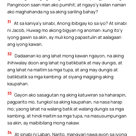
Panginoon saan man ako pumihit; at ngayo’y kailan naman
ako maghahanda ng sa aking sariling bahay?
31
At sa kaniya’y sinabi, Anong ibibigay ko sa iyo? At sinabi
ni Jacob, Huwag mo akong bigyan ng anoman: kung ito’y
iyong gawin sa akin, ay muli kong papastulin at aalagaan
ang iyong kawan.
32
Dadaanan ko ang lahat mong kawan ngayon, na aking
ihihiwalay doon ang lahat ng batikbatik at may dungis, at
ang lahat na maitim sa mga tupa, at ang may dungis at
batikbatik sa mga kambing: at siyang magiging aking
kaupahan.
33
Gayon ako sasagutan ng aking katuwiran sa haharapin,
pagparito mo, tungkol sa aking kaupahan, na nasa harap
mo; yaong lahat na walang batik at walang dungis sa mga
kambing, at hindi maitim sa mga tupa, na masusumpungan
sa akin, ay maibibilang mong nakaw.
34
At sinabi ni Laban, Narito, mangyari nawa ayon sa iyong