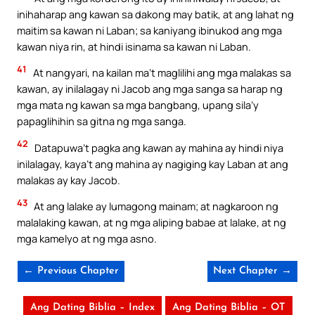
inihaharap ang kawan sa dakong may batik, at ang lahat ng
maitim sa kawan ni Laban; sa kaniyang ibinukod ang mga
kawan niya rin, at hindi isinama sa kawan ni Laban.
41
At nangyari, na kailan ma’t maglilihi ang mga malakas sa
kawan, ay inilalagay ni Jacob ang mga sanga sa harap ng
mga mata ng kawan sa mga bangbang, upang sila’y
papaglihihin sa gitna ng mga sanga.
42
Datapuwa’t pagka ang kawan ay mahina ay hindi niya
inilalagay, kaya’t ang mahina ay nagiging kay Laban at ang
malakas ay kay Jacob.
43
At ang lalake ay lumagong mainam; at nagkaroon ng
malalaking kawan, at ng mga aliping babae at lalake, at ng
mga kamelyo at ng mga asno.
← Previous Chapter
Next Chapter →
Ang Dating Biblia – Index
Ang Dating Biblia – OT