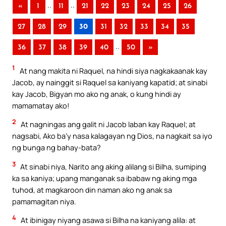
..
..
«
1
11
21
22
23
24
25
26
27
28
29
30
31
32
33
34
35
..
36
37
38
39
40
50
»
1
At nang makita ni Raquel, na hindi siya nagkakaanak kay
Jacob, ay nainggit si Raquel sa kaniyang kapatid; at sinabi
kay Jacob, Bigyan mo ako ng anak, o kung hindi ay
mamamatay ako!
2
At nagningas ang galit ni Jacob laban kay Raquel; at
nagsabi, Ako ba’y nasa kalagayan ng Dios, na nagkait sa iyo
ng bunga ng bahay-bata?
3
At sinabi niya, Narito ang aking alilang si Bilha, sumiping
ka sa kaniya; upang manganak sa ibabaw ng aking mga
tuhod, at magkaroon din naman ako ng anak sa
pamamagitan niya.
4
At ibinigay niyang asawa si Bilha na kaniyang alila: at