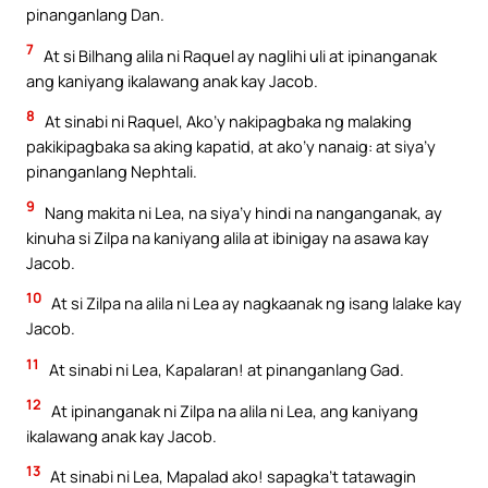
pinanganlang Dan.
7
At si Bilhang alila ni Raquel ay naglihi uli at ipinanganak
ang kaniyang ikalawang anak kay Jacob.
8
At sinabi ni Raquel, Ako’y nakipagbaka ng malaking
pakikipagbaka sa aking kapatid, at ako’y nanaig: at siya’y
pinanganlang Nephtali.
9
Nang makita ni Lea, na siya’y hindi na nanganganak, ay
kinuha si Zilpa na kaniyang alila at ibinigay na asawa kay
Jacob.
10
At si Zilpa na alila ni Lea ay nagkaanak ng isang lalake kay
Jacob.
11
At sinabi ni Lea, Kapalaran! at pinanganlang Gad.
12
At ipinanganak ni Zilpa na alila ni Lea, ang kaniyang
ikalawang anak kay Jacob.
13
At sinabi ni Lea, Mapalad ako! sapagka’t tatawagin