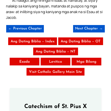
At nalagot ang hininga ni Isaac at namatay, at siya’y
nalakip sa kaniyang bayan, matanda at puspos ng mga
araw: at inilibing siya ng kaniyang mga anak na si Esau at si
Jacob.
← Previous Chapter
Next Chapter →
Ang Dating Biblia – Index
Ang Dating Biblia – OT
Ang Dating Biblia – NT
Exodo
Levitico
Mga Bilang
Visit Catholic Gallery Main Site
Catechism of St. Pius X