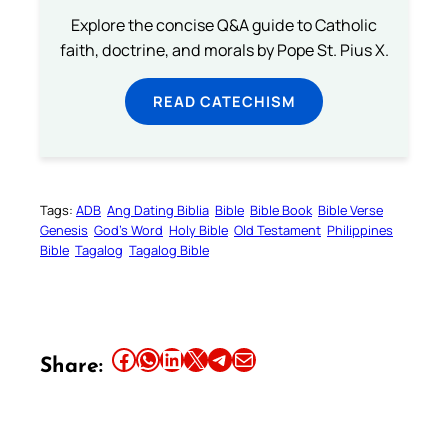
Explore the concise Q&A guide to Catholic
faith, doctrine, and morals by Pope St. Pius X.
READ CATECHISM
Tags:
ADB
Ang Dating Biblia
Bible
Bible Book
Bible Verse
Genesis
God’s Word
Holy Bible
Old Testament
Philippines
Bible
Tagalog
Tagalog Bible
Share this article on Facebook
Share this article on WhatsApp
Share this article on LinkedIn
Share this article on X
Share this article on Telegram
Email this Article
Share: