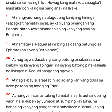
sinabi sa kaniya ng hilot, Huwag kang matakot, sapagka’t
magkakaroon ka ng isa pang anak na lalake.
18
At nangyari, nang nalalagot ang kaniyang hininga
(sapagka’t namatay siya), ay kaniyang pinanganlang
Benoni: datapuwa’t pinanganlan ng kaniyang ama na
Benjamin.
19
At namatay si Raquel at inilibing sa daang patungo sa
Ephrata (na siyang Bethlehem).
20
At nagtayo si Jacob ng isang batong pinakaalaala sa
ibabaw ng kaniyang libingan: na siyang batong pinakaalaala
ng libingan ni Raquel hanggang ngayon.
21
At naglakbay si Israel at iniladlad ang kaniyang tolda sa
dako pa roon ng moog ng Eder.
22
At nangyari, samantalang tumatahan si Israel sa lupaing
yaon, na si Ruben ay yumaon at sumiping kay Bilha, na
babae ng kaniyang ama; at ito’y nabalitaan ni Israel. Labing