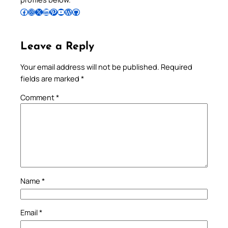
Follow Pradeep on Facebook
Follow Pradeep on Instagram
Follow Pradeep on X
Follow Pradeep on LinkedIn
Follow Pradeep on Pinterest
Subscribe to Pradeep’s Youtube Channel
Follow Pradeep on WordPress
Follow Pradeep on GitHub
Leave a Reply
Your email address will not be published.
Required
fields are marked
*
Comment
*
Name
*
Email
*