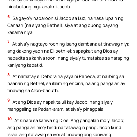
hinabol ang mga anak ni Jacob.
6
Sa gayo’y naparoon si Jacob sa Luz, na nasa lupain ng
Canaan (na siyang Bethel), siya at ang buong bayang
kasama niya.
7
At siya’y nagtayo roon ng isang dambana at tinawag niya
ang dakong yaon na El-beth-el; sapagka’t ang Dios ay
napakita sa kaniya roon, nang siya’y tumatakas sa harap ng
kaniyang kapatid.
8
At namatay si Debora na yaya ni Rebeca, at nalibing sa
paanan ng Bethel, sa ilalim ng encina, na ang pangalan ay
tinawag na Allon-bacuth.
9
At ang Dios ay napakita uli kay Jacob, nang siya’y
manggaling sa Padan-aram, at siya’y pinagpala.
10
At sinabi sa kaniya ng Dios, Ang pangalan mo’y Jacob;
ang pangalan mo’y hindi na tatawagin pang Jacob kundi
Israel ang itatawag sa iyo: at tinawag ang kaniyang