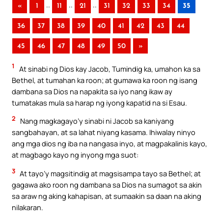
..
..
..
«
1
11
21
31
32
33
34
35
36
37
38
39
40
41
42
43
44
45
46
47
48
49
50
»
1
At sinabi ng Dios kay Jacob, Tumindig ka, umahon ka sa
Bethel, at tumahan ka roon; at gumawa ka roon ng isang
dambana sa Dios na napakita sa iyo nang ikaw ay
tumatakas mula sa harap ng iyong kapatid na si Esau.
2
Nang magkagayo’y sinabi ni Jacob sa kaniyang
sangbahayan, at sa lahat niyang kasama. Ihiwalay ninyo
ang mga dios ng iba na nangasa inyo, at magpakalinis kayo,
at magbago kayo ng inyong mga suot:
3
At tayo’y magsitindig at magsisampa tayo sa Bethel; at
gagawa ako roon ng dambana sa Dios na sumagot sa akin
sa araw ng aking kahapisan, at sumaakin sa daan na aking
nilakaran.