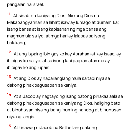
pangalan na Israel.
11
At sinabi sa kaniya ng Dios, Ako ang Dios na
Makapangyarihan sa lahat; ikaw ay lumago at dumami ka;
isang bansa at isang kapisanan ng mga bansa ang
magmumula sa iyo, at mga hari ay lalabas sa iyong
balakang;
12
At ang lupaing ibinigay ko kay Abraham at kay Isaac, ay
ibibigay ko sa iyo, at sa iyong lahi pagkamatay mo ay
ibibigay ko ang lupain.
13
At ang Dios ay napailanglang mula sa tabi niya sa
dakong pinakipagusapan sa kaniya.
14
At si Jacob ay nagtayo ng isang batong pinakaalaala sa
dakong pinakipagusapan sa kaniya ng Dios, haliging bato:
at binuhusan niya ng isang inuming handog at binuhusan
niya ng langis.
15
At tinawag ni Jacob na Bethel ang dakong