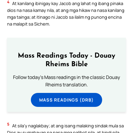
4
At kanilang ibinigay kay Jacob ang lahat ng ibang pinaka
dios na nasa kamay nila, at ang mga hikaw na nasa kanilang
mga tainga; at itinago ni Jacob sa ilalim ng punong encina
na malapit sa Sichem.
Mass Readings Today - Douay
Rheims Bible
Follow today's Mass readings in the classic Douay
Rheims translation.
MASS READINGS (DRB)
5
At sila’y naglakbay; at ang isang malaking sindak mula sa
Dios ay sumabayan na nasa mga palibot nila, at hindi nila