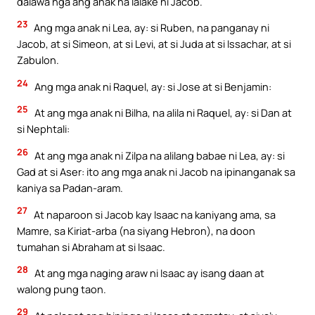
dalawa nga ang anak na lalake ni Jacob.
23
Ang mga anak ni Lea, ay: si Ruben, na panganay ni
Jacob, at si Simeon, at si Levi, at si Juda at si Issachar, at si
Zabulon.
24
Ang mga anak ni Raquel, ay: si Jose at si Benjamin:
25
At ang mga anak ni Bilha, na alila ni Raquel, ay: si Dan at
si Nephtali:
26
At ang mga anak ni Zilpa na alilang babae ni Lea, ay: si
Gad at si Aser: ito ang mga anak ni Jacob na ipinanganak sa
kaniya sa Padan-aram.
27
At naparoon si Jacob kay Isaac na kaniyang ama, sa
Mamre, sa Kiriat-arba (na siyang Hebron), na doon
tumahan si Abraham at si Isaac.
28
At ang mga naging araw ni Isaac ay isang daan at
walong pung taon.
29