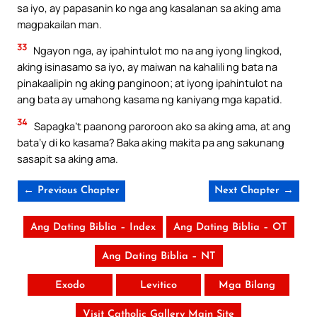
sa iyo, ay papasanin ko nga ang kasalanan sa aking ama
magpakailan man.
33
Ngayon nga, ay ipahintulot mo na ang iyong lingkod,
aking isinasamo sa iyo, ay maiwan na kahalili ng bata na
pinakaalipin ng aking panginoon; at iyong ipahintulot na
ang bata ay umahong kasama ng kaniyang mga kapatid.
34
Sapagka’t paanong paroroon ako sa aking ama, at ang
bata’y di ko kasama? Baka aking makita pa ang sakunang
sasapit sa aking ama.
← Previous Chapter
Next Chapter →
Ang Dating Biblia – Index
Ang Dating Biblia – OT
Ang Dating Biblia – NT
Exodo
Levitico
Mga Bilang
Visit Catholic Gallery Main Site