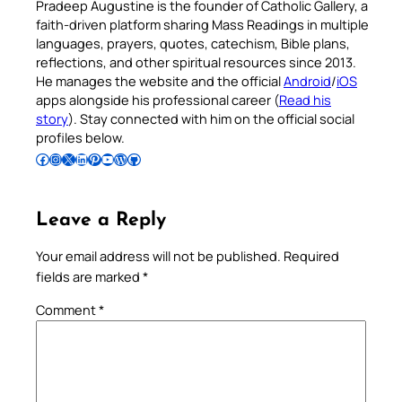
Pradeep Augustine is the founder of Catholic Gallery, a
faith-driven platform sharing Mass Readings in multiple
languages, prayers, quotes, catechism, Bible plans,
reflections, and other spiritual resources since 2013.
He manages the website and the official
Android
/
iOS
apps alongside his professional career (
Read his
story
). Stay connected with him on the official social
profiles below.
Follow Pradeep on Facebook
Follow Pradeep on Instagram
Follow Pradeep on X
Follow Pradeep on LinkedIn
Follow Pradeep on Pinterest
Subscribe to Pradeep’s Youtube Channel
Follow Pradeep on WordPress
Follow Pradeep on GitHub
Leave a Reply
Your email address will not be published.
Required
fields are marked
*
Comment
*