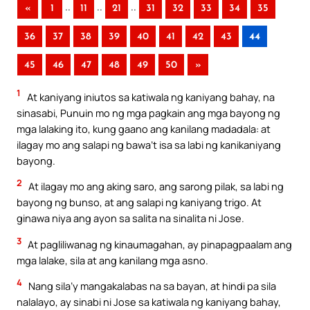
..
..
..
«
1
11
21
31
32
33
34
35
36
37
38
39
40
41
42
43
44
45
46
47
48
49
50
»
1
At kaniyang iniutos sa katiwala ng kaniyang bahay, na
sinasabi, Punuin mo ng mga pagkain ang mga bayong ng
mga lalaking ito, kung gaano ang kanilang madadala: at
ilagay mo ang salapi ng bawa’t isa sa labi ng kanikaniyang
bayong.
2
At ilagay mo ang aking saro, ang sarong pilak, sa labi ng
bayong ng bunso, at ang salapi ng kaniyang trigo. At
ginawa niya ang ayon sa salita na sinalita ni Jose.
3
At pagliliwanag ng kinaumagahan, ay pinapagpaalam ang
mga lalake, sila at ang kanilang mga asno.
4
Nang sila’y mangakalabas na sa bayan, at hindi pa sila
nalalayo, ay sinabi ni Jose sa katiwala ng kaniyang bahay,