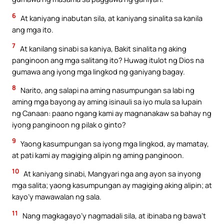
6
At kaniyang inabutan sila, at kaniyang sinalita sa kanila
ang mga ito.
7
At kanilang sinabi sa kaniya, Bakit sinalita ng aking
panginoon ang mga salitang ito? Huwag itulot ng Dios na
gumawa ang iyong mga lingkod ng ganiyang bagay.
8
Narito, ang salapi na aming nasumpungan sa labi ng
aming mga bayong ay aming isinauli sa iyo mula sa lupain
ng Canaan: paano ngang kami ay magnanakaw sa bahay ng
iyong panginoon ng pilak o ginto?
9
Yaong kasumpungan sa iyong mga lingkod, ay mamatay,
at pati kami ay magiging alipin ng aming panginoon.
10
At kaniyang sinabi, Mangyari nga ang ayon sa inyong
mga salita; yaong kasumpungan ay magiging aking alipin; at
kayo’y mawawalan ng sala.
11
Nang magkagayo’y nagmadali sila, at ibinaba ng bawa’t