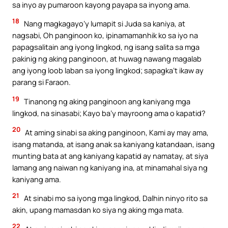
sa inyo ay pumaroon kayong payapa sa inyong ama.
18
Nang magkagayo’y lumapit si Juda sa kaniya, at
nagsabi, Oh panginoon ko, ipinamamanhik ko sa iyo na
papagsalitain ang iyong lingkod, ng isang salita sa mga
pakinig ng aking panginoon, at huwag nawang magalab
ang iyong loob laban sa iyong lingkod; sapagka’t ikaw ay
parang si Faraon.
19
Tinanong ng aking panginoon ang kaniyang mga
lingkod, na sinasabi; Kayo ba’y mayroong ama o kapatid?
20
At aming sinabi sa aking panginoon, Kami ay may ama,
isang matanda, at isang anak sa kaniyang katandaan, isang
munting bata at ang kaniyang kapatid ay namatay, at siya
lamang ang naiwan ng kaniyang ina, at minamahal siya ng
kaniyang ama.
21
At sinabi mo sa iyong mga lingkod, Dalhin ninyo rito sa
akin, upang mamasdan ko siya ng aking mga mata.
22