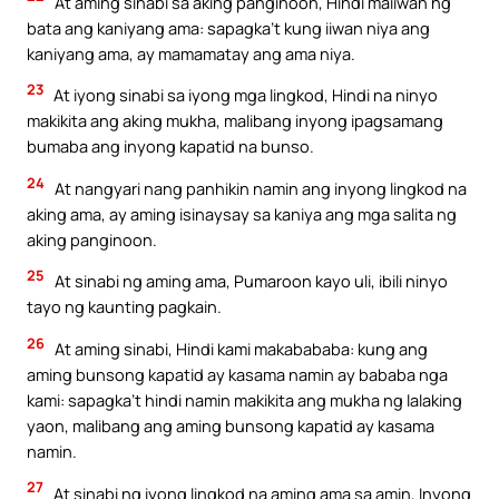
At aming sinabi sa aking panginoon, Hindi maiiwan ng
bata ang kaniyang ama: sapagka’t kung iiwan niya ang
kaniyang ama, ay mamamatay ang ama niya.
23
At iyong sinabi sa iyong mga lingkod, Hindi na ninyo
makikita ang aking mukha, malibang inyong ipagsamang
bumaba ang inyong kapatid na bunso.
24
At nangyari nang panhikin namin ang inyong lingkod na
aking ama, ay aming isinaysay sa kaniya ang mga salita ng
aking panginoon.
25
At sinabi ng aming ama, Pumaroon kayo uli, ibili ninyo
tayo ng kaunting pagkain.
26
At aming sinabi, Hindi kami makabababa: kung ang
aming bunsong kapatid ay kasama namin ay bababa nga
kami: sapagka’t hindi namin makikita ang mukha ng lalaking
yaon, malibang ang aming bunsong kapatid ay kasama
namin.
27
At sinabi ng iyong lingkod na aming ama sa amin, Inyong