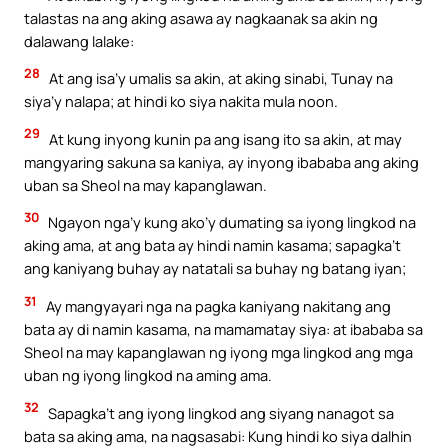
talastas na ang aking asawa ay nagkaanak sa akin ng
dalawang lalake:
28
At ang isa’y umalis sa akin, at aking sinabi, Tunay na
siya’y nalapa; at hindi ko siya nakita mula noon.
29
At kung inyong kunin pa ang isang ito sa akin, at may
mangyaring sakuna sa kaniya, ay inyong ibababa ang aking
uban sa Sheol na may kapanglawan.
30
Ngayon nga’y kung ako’y dumating sa iyong lingkod na
aking ama, at ang bata ay hindi namin kasama; sapagka’t
ang kaniyang buhay ay natatali sa buhay ng batang iyan;
31
Ay mangyayari nga na pagka kaniyang nakitang ang
bata ay di namin kasama, na mamamatay siya: at ibababa sa
Sheol na may kapanglawan ng iyong mga lingkod ang mga
uban ng iyong lingkod na aming ama.
32
Sapagka’t ang iyong lingkod ang siyang nanagot sa
bata sa aking ama, na nagsasabi: Kung hindi ko siya dalhin