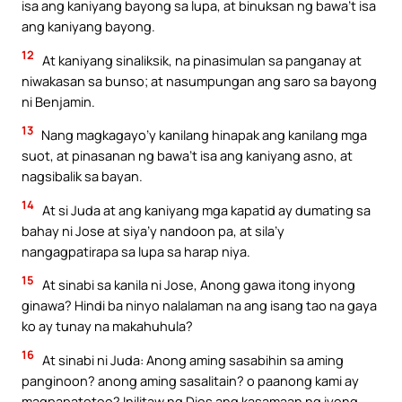
isa ang kaniyang bayong sa lupa, at binuksan ng bawa’t isa
ang kaniyang bayong.
12
At kaniyang sinaliksik, na pinasimulan sa panganay at
niwakasan sa bunso; at nasumpungan ang saro sa bayong
ni Benjamin.
13
Nang magkagayo’y kanilang hinapak ang kanilang mga
suot, at pinasanan ng bawa’t isa ang kaniyang asno, at
nagsibalik sa bayan.
14
At si Juda at ang kaniyang mga kapatid ay dumating sa
bahay ni Jose at siya’y nandoon pa, at sila’y
nangagpatirapa sa lupa sa harap niya.
15
At sinabi sa kanila ni Jose, Anong gawa itong inyong
ginawa? Hindi ba ninyo nalalaman na ang isang tao na gaya
ko ay tunay na makahuhula?
16
At sinabi ni Juda: Anong aming sasabihin sa aming
panginoon? anong aming sasalitain? o paanong kami ay
magpapatotoo? Inilitaw ng Dios ang kasamaan ng iyong