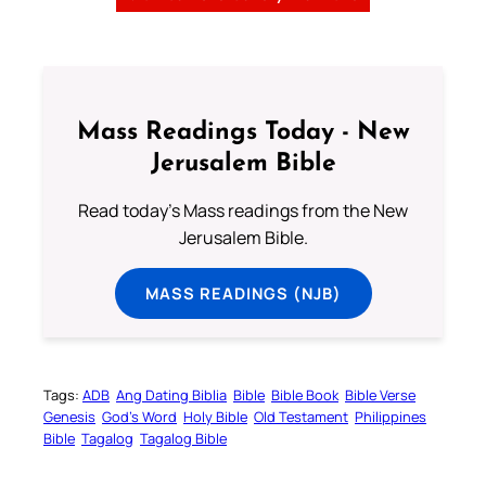
Mass Readings Today - New
Jerusalem Bible
Read today's Mass readings from the New
Jerusalem Bible.
MASS READINGS (NJB)
Tags:
ADB
Ang Dating Biblia
Bible
Bible Book
Bible Verse
Genesis
God’s Word
Holy Bible
Old Testament
Philippines
Bible
Tagalog
Tagalog Bible