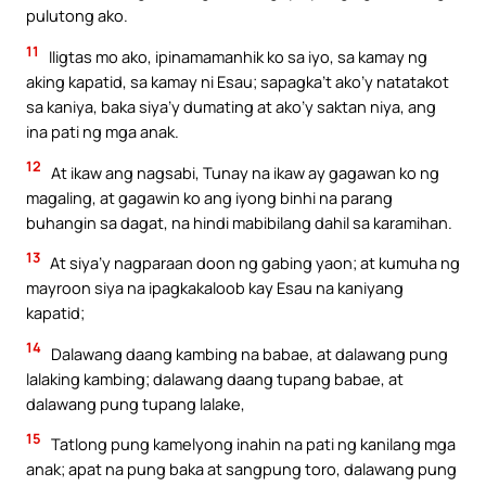
pulutong ako.
11
Iligtas mo ako, ipinamamanhik ko sa iyo, sa kamay ng
aking kapatid, sa kamay ni Esau; sapagka’t ako’y natatakot
sa kaniya, baka siya’y dumating at ako’y saktan niya, ang
ina pati ng mga anak.
12
At ikaw ang nagsabi, Tunay na ikaw ay gagawan ko ng
magaling, at gagawin ko ang iyong binhi na parang
buhangin sa dagat, na hindi mabibilang dahil sa karamihan.
13
At siya’y nagparaan doon ng gabing yaon; at kumuha ng
mayroon siya na ipagkakaloob kay Esau na kaniyang
kapatid;
14
Dalawang daang kambing na babae, at dalawang pung
lalaking kambing; dalawang daang tupang babae, at
dalawang pung tupang lalake,
15
Tatlong pung kamelyong inahin na pati ng kanilang mga
anak; apat na pung baka at sangpung toro, dalawang pung