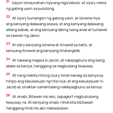
21
Gayon isinaunahan niya ang mga kaloob; at siya’y natira
ng gabing yaon sa pulutong.
22
At siya’y bumangon ng gabing yaon, at isinama niya
ang kaniyang dalawang asawa, at ang kaniyang dalawang
alilang babae, at ang kaniyang labing isang anak at tumawid
sa tawiran ng Jaboc.
23
At sila’y kaniyang isinama at itinawid sa batis, at
kaniyang itinawid ang kaniyang tinatangkilik.
24
At naiwang magisa si Jacob: at nakipagbuno ang isang
lalake sa kaniya, hanggang sa magbukang liwayway.
25
At nang makita nitong siya’y hindi manaig sa kaniya ay
hinipo ang kasukasuan ng hita niya; at ang kasukasuan ni
Jacob ay sinaktan samantalang nakikipagbuno sa kaniya.
26
At sinabi, Bitawan mo ako, sapagka’t nagbubukang
liwayway na. At kaniyang sinabi, Hindi kita bibitawan
hanggang hindi mo ako mabasbasan.