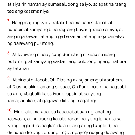
at siya rin naman ay sumasalubong sa iyo, at apat na raang
tao ang kasama niya.
7
Nang magkagayo’y natakot na mainam si Jacob at
nahapis at kaniyang binahagi ang bayang kasama niya, at
ang mga kawan, at ang mga bakahan, at ang mga kamelyo
ng dalawang pulutong.
8
At kaniyang sinabi, Kung dumating si Esau sa isang
pulutong, at kaniyang saktan, ang pulutong ngang natitira
ay tatanan.
9
At sinabi ni Jacob, Oh Dios ng aking amang si Abraham,
at Dios ng aking amang si Isaac, Oh Panginoon, na nagsabi
sa akin, Magbalik ka sa iyong lupain at sa iyong
kamaganakan, at gagawan kita ng magaling:
10
Hindi ako marapat sa kababababaan ng lahat ng
kaawaan, at ng buong katotohanan na iyong ipinakita sa
iyong lingkod: sapagka’t dala ko ang aking tungkod, na
dinaanan ko ang Jordang ito; at ngayo’y naging dalawang