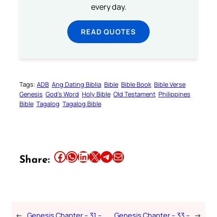
every day.
READ QUOTES
Tags:
ADB
Ang Dating Biblia
Bible
Bible Book
Bible Verse
Genesis
God’s Word
Holy Bible
Old Testament
Philippines
Bible
Tagalog
Tagalog Bible
Share this article on Facebook
Share this article on WhatsApp
Share this article on LinkedIn
Share this article on X
Share this article on Telegram
Email this Article
Share:
←
Genesis Chapter – 31 –
Genesis Chapter – 33 –
→