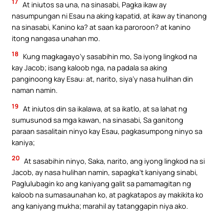
17
At iniutos sa una, na sinasabi, Pagka ikaw ay
nasumpungan ni Esau na aking kapatid, at ikaw ay tinanong
na sinasabi, Kanino ka? at saan ka paroroon? at kanino
itong nangasa unahan mo.
18
Kung magkagayo’y sasabihin mo, Sa iyong lingkod na
kay Jacob; isang kaloob nga, na padala sa aking
panginoong kay Esau: at, narito, siya’y nasa hulihan din
naman namin.
19
At iniutos din sa ikalawa, at sa ikatlo, at sa lahat ng
sumusunod sa mga kawan, na sinasabi, Sa ganitong
paraan sasalitain ninyo kay Esau, pagkasumpong ninyo sa
kaniya;
20
At sasabihin ninyo, Saka, narito, ang iyong lingkod na si
Jacob, ay nasa hulihan namin, sapagka’t kaniyang sinabi,
Paglulubagin ko ang kaniyang galit sa pamamagitan ng
kaloob na sumasaunahan ko, at pagkatapos ay makikita ko
ang kaniyang mukha; marahil ay tatanggapin niya ako.