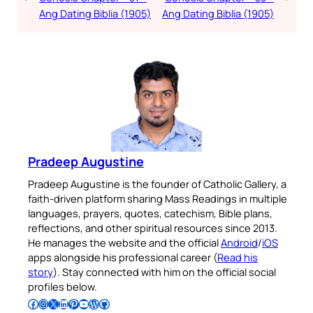
Ang Dating Biblia (1905)
Ang Dating Biblia (1905)
Pradeep Augustine
Pradeep Augustine is the founder of Catholic Gallery, a
faith-driven platform sharing Mass Readings in multiple
languages, prayers, quotes, catechism, Bible plans,
reflections, and other spiritual resources since 2013.
He manages the website and the official
Android
/
iOS
apps alongside his professional career (
Read his
story
). Stay connected with him on the official social
profiles below.
Follow Pradeep on Facebook
Follow Pradeep on Instagram
Follow Pradeep on X
Follow Pradeep on LinkedIn
Follow Pradeep on Pinterest
Subscribe to Pradeep’s Youtube Channel
Follow Pradeep on WordPress
Follow Pradeep on GitHub