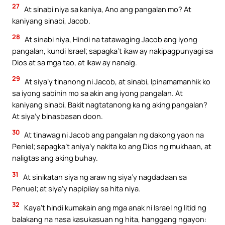
27
At sinabi niya sa kaniya, Ano ang pangalan mo? At
kaniyang sinabi, Jacob.
28
At sinabi niya, Hindi na tatawaging Jacob ang iyong
pangalan, kundi Israel; sapagka’t ikaw ay nakipagpunyagi sa
Dios at sa mga tao, at ikaw ay nanaig.
29
At siya’y tinanong ni Jacob, at sinabi, Ipinamamanhik ko
sa iyong sabihin mo sa akin ang iyong pangalan. At
kaniyang sinabi, Bakit nagtatanong ka ng aking pangalan?
At siya’y binasbasan doon.
30
At tinawag ni Jacob ang pangalan ng dakong yaon na
Peniel; sapagka’t aniya’y nakita ko ang Dios ng mukhaan, at
naligtas ang aking buhay.
31
At sinikatan siya ng araw ng siya’y nagdadaan sa
Penuel; at siya’y napipilay sa hita niya.
32
Kaya’t hindi kumakain ang mga anak ni Israel ng litid ng
balakang na nasa kasukasuan ng hita, hanggang ngayon: