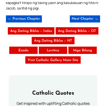
sapagka’t hinipo ng taong yaon ang kasukasuan ng hita ni
Jacob, sa litid ng pigi.
← Previous Chapter
Next Chapter →
Ang Dating Biblia – Index
Ang Dating Biblia – OT
Ang Dating Biblia – NT
Exodo
Levitico
Mga Bilang
Visit Catholic Gallery Main Site
Catholic Quotes
Get inspired with uplifting Catholic quotes