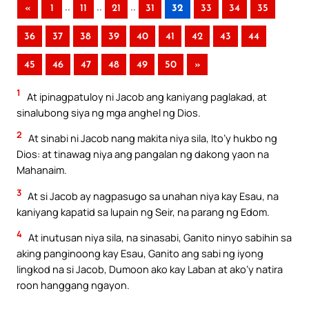
..
..
..
«
1
11
21
31
32
33
34
35
36
37
38
39
40
41
42
43
44
45
46
47
48
49
50
»
1
At ipinagpatuloy ni Jacob ang kaniyang paglakad, at
sinalubong siya ng mga anghel ng Dios.
2
At sinabi ni Jacob nang makita niya sila, Ito’y hukbo ng
Dios: at tinawag niya ang pangalan ng dakong yaon na
Mahanaim.
3
At si Jacob ay nagpasugo sa unahan niya kay Esau, na
kaniyang kapatid sa lupain ng Seir, na parang ng Edom.
4
At inutusan niya sila, na sinasabi, Ganito ninyo sabihin sa
aking panginoong kay Esau, Ganito ang sabi ng iyong
lingkod na si Jacob, Dumoon ako kay Laban at ako’y natira
roon hanggang ngayon.