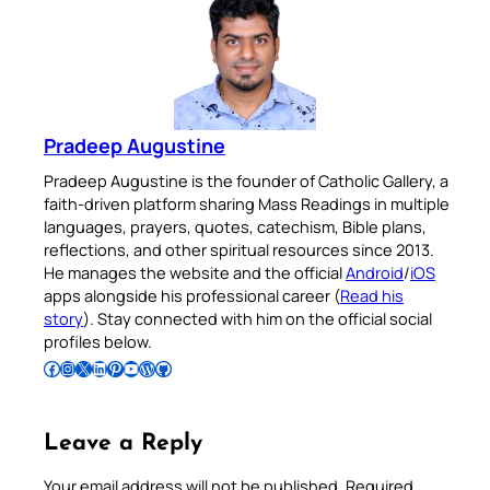
Pradeep Augustine
Pradeep Augustine is the founder of Catholic Gallery, a
faith-driven platform sharing Mass Readings in multiple
languages, prayers, quotes, catechism, Bible plans,
reflections, and other spiritual resources since 2013.
He manages the website and the official
Android
/
iOS
apps alongside his professional career (
Read his
story
). Stay connected with him on the official social
profiles below.
Follow Pradeep on Facebook
Follow Pradeep on Instagram
Follow Pradeep on X
Follow Pradeep on LinkedIn
Follow Pradeep on Pinterest
Subscribe to Pradeep’s Youtube Channel
Follow Pradeep on WordPress
Follow Pradeep on GitHub
Leave a Reply
Your email address will not be published.
Required