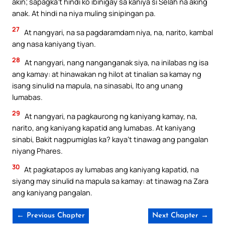
akin; sapagka’t hindi ko ibinigay sa kaniya si Selah na aking
anak. At hindi na niya muling sinipingan pa.
27
At nangyari, na sa pagdaramdam niya, na, narito, kambal
ang nasa kaniyang tiyan.
28
At nangyari, nang nanganganak siya, na inilabas ng isa
ang kamay: at hinawakan ng hilot at tinalian sa kamay ng
isang sinulid na mapula, na sinasabi, Ito ang unang
lumabas.
29
At nangyari, na pagkaurong ng kaniyang kamay, na,
narito, ang kaniyang kapatid ang lumabas. At kaniyang
sinabi, Bakit nagpumiglas ka? kaya’t tinawag ang pangalan
niyang Phares.
30
At pagkatapos ay lumabas ang kaniyang kapatid, na
siyang may sinulid na mapula sa kamay: at tinawag na Zara
ang kaniyang pangalan.
← Previous Chapter
Next Chapter →