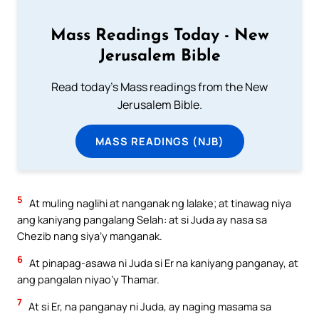
Mass Readings Today - New
Jerusalem Bible
Read today's Mass readings from the New
Jerusalem Bible.
MASS READINGS (NJB)
5
At muling naglihi at nanganak ng lalake; at tinawag niya
ang kaniyang pangalang Selah: at si Juda ay nasa sa
Chezib nang siya’y manganak.
6
At pinapag-asawa ni Juda si Er na kaniyang panganay, at
ang pangalan niyao’y Thamar.
7
At si Er, na panganay ni Juda, ay naging masama sa