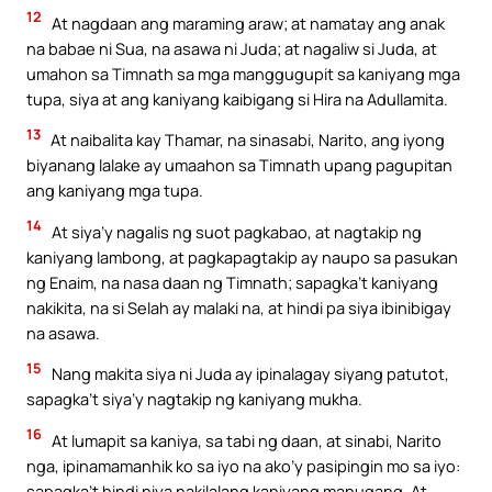
12
At nagdaan ang maraming araw; at namatay ang anak
na babae ni Sua, na asawa ni Juda; at nagaliw si Juda, at
umahon sa Timnath sa mga manggugupit sa kaniyang mga
tupa, siya at ang kaniyang kaibigang si Hira na Adullamita.
13
At naibalita kay Thamar, na sinasabi, Narito, ang iyong
biyanang lalake ay umaahon sa Timnath upang pagupitan
ang kaniyang mga tupa.
14
At siya’y nagalis ng suot pagkabao, at nagtakip ng
kaniyang lambong, at pagkapagtakip ay naupo sa pasukan
ng Enaim, na nasa daan ng Timnath; sapagka’t kaniyang
nakikita, na si Selah ay malaki na, at hindi pa siya ibinibigay
na asawa.
15
Nang makita siya ni Juda ay ipinalagay siyang patutot,
sapagka’t siya’y nagtakip ng kaniyang mukha.
16
At lumapit sa kaniya, sa tabi ng daan, at sinabi, Narito
nga, ipinamamanhik ko sa iyo na ako’y pasipingin mo sa iyo:
sapagka’t hindi niya nakilalang kaniyang manugang. At