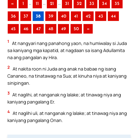
..
..
..
«
1
11
21
31
32
33
34
35
36
37
38
39
40
41
42
43
44
45
46
47
48
49
50
»
1
At nangyari nang panahong yaon, na humiwalay si Juda
sa kaniyang mga kapatid, at nagdaan sa isang Adullamita
na ang pangalan ay Hira.
2
At nakita roon ni Juda ang anak na babae ng isang
Cananeo, na tinatawag na Sua; at kinuha niya at kaniyang
sinipingan.
3
At naglihi, at nanganak ng lalake; at tinawag niya ang
kaniyang pangalang Er.
4
At naglihi uli, at nanganak ng lalake; at tinawag niya ang
kaniyang pangalang Onan.