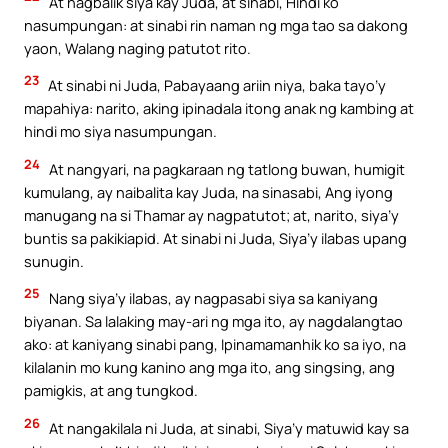
At nagbalik siya kay Juda, at sinabi, Hindi ko
nasumpungan: at sinabi rin naman ng mga tao sa dakong
yaon, Walang naging patutot rito.
23
At sinabi ni Juda, Pabayaang ariin niya, baka tayo’y
mapahiya: narito, aking ipinadala itong anak ng kambing at
hindi mo siya nasumpungan.
24
At nangyari, na pagkaraan ng tatlong buwan, humigit
kumulang, ay naibalita kay Juda, na sinasabi, Ang iyong
manugang na si Thamar ay nagpatutot; at, narito, siya’y
buntis sa pakikiapid. At sinabi ni Juda, Siya’y ilabas upang
sunugin.
25
Nang siya’y ilabas, ay nagpasabi siya sa kaniyang
biyanan. Sa lalaking may-ari ng mga ito, ay nagdalangtao
ako: at kaniyang sinabi pang, Ipinamamanhik ko sa iyo, na
kilalanin mo kung kanino ang mga ito, ang singsing, ang
pamigkis, at ang tungkod.
26
At nangakilala ni Juda, at sinabi, Siya’y matuwid kay sa