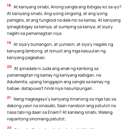
18
At kaniyang sinabi, Anong sangla ang ibibigay ko sa iyo?
At kaniyang sinabi, Ang iyong singsing, at ang iyong
pamigkis, at ang tungkod na dala mo sa kamay. At kaniyang
ipinagbibigay sa kaniya, at sumiping sa kaniya; at siya’y
naglihi sa pamamagitan niya.
19
At siya’y bumangon, at yumaon, at siya’y nagalis ng
kaniyang lambong, at isinuot ang mga kasuutan ng
kaniyang pagkabao.
20
At ipinadala ni Juda ang anak ng kambing sa
pamamagitan ng kamay ng kaniyang kaibigan, na
Adullamita, upang tanggapin ang sangla sa kamay ng
babae: datapuwa’t hindi niya nasumpungan.
21
Nang magkagayo’y kaniyang itinanong sa mga tao sa
dakong yaon na sinasabi, Saan nandoon ang patutot na
nasa tabi ng daan sa Enaim? At kanilang sinabi, Walang
naparitong sinomang patutot.
22