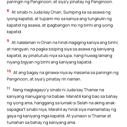
paningin ng Panginoon; at siya’y pinatay ng Panginoon.
8
At sinabi ni Juda kay Onan, Sumiping ka sa asawa ng
iyong kapatid, at tuparin mo sa kaniya ang tungkulin ng
kapatid ng asawa, at ipagbangon mo ng binhi ang iyong
kapatid.
9
At nalalaman ni Onan na hindi magiging kaniya ang binhi;
at nangyari, na pagka sisiping siya sa asawa ng kaniyang
kapatid, ay pinatutulo niya sa lupa, nang huwag lamang
niyang bigyan ng binhi ang kaniyang kapatid.
10
At ang bagay na ginawa niya ay masama sa paningin ng
Panginoon, at siya’y pinatay rin naman.
11
Nang magkagayo’y sinabi ni Juda kay Thamar na
kaniyang manugang na babae: Manatili kang bao sa bahay
ng iyong ama, hanggang sa lumaki si Selah na aking anak:
sapagka’t sinabi niya, Marahil ay hindi siya mamamatay ng
gaya ng kaniyang mga kapatid. At yumaon si Thamar at
tumahan sa bahay ng kaniyang ama.