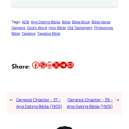
Tags:
ADB
Ang Dating Biblia
Bible
Bible Book
Bible Verse
Genesis
God’s Word
Holy Bible
Old Testament
Philippines
Bible
Tagalog
Tagalog Bible
Share this article on Facebook
Share this article on WhatsApp
Share this article on LinkedIn
Share this article on X
Share this article on Telegram
Email this Article
Share:
←
Genesis Chapter – 37 –
Genesis Chapter – 39 –
→
Ang Dating Biblia (1905)
Ang Dating Biblia (1905)