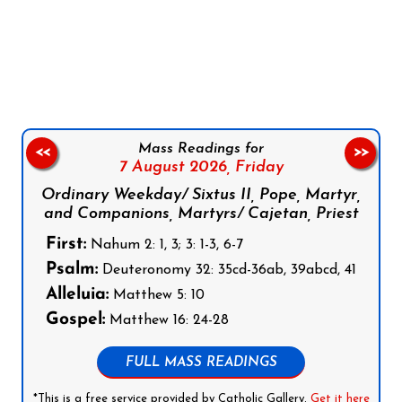
Follow us on Facebook
Follow us on Instagram
Follow us on X
Subscribe to our YouTube Channel
Follow us on WhatsApp
Mass Readings for
<<
>>
7 August 2026,
Friday
Ordinary Weekday/ Sixtus II, Pope, Martyr,
and Companions, Martyrs/ Cajetan, Priest
First:
Nahum 2: 1, 3; 3: 1-3, 6-7
Psalm:
Deuteronomy 32: 35cd-36ab, 39abcd, 41
Alleluia:
Matthew 5: 10
Gospel:
Matthew 16: 24-28
FULL MASS READINGS
*This is a free service provided by Catholic Gallery.
Get it here