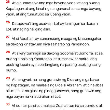
25
At ginunaw niya ang mga bayang yaon, at ang buong
Kapatagan at ang lahat ng nangananahan sa mga bayang
yaon, at ang tumutubo sa lupang yaon.
26
Datapuwa’t ang asawa ni Lot ay lumingon sa likuran ni
Lot, at naging haliging asin.
27
At si Abraham ay sumampang maaga ng kinaumagahan
sa dakong kinatayuan niya sa harap ng Panginoon.
28
At siya’y tumingin sa dakong Sodoma at Gomorra, at sa
buong lupain ng Kapatagan, at tumanaw, at narito, ang
usok ng lupain ay napaiilanglang na parang usok ng isang
hurno.
29
At nangyari, na nang gunawin ng Dios ang mga bayan
ng Kapatagan, na naalaala ng Dios si Abraham, at pinalabas
si Lot, mula sa gitna ng pinaggunawan, nang gunawin ang
mga bayan na kinatitirahan ni Lot.
30
At sumampa si Lot mula sa Zoar at tumira sa bundok, at