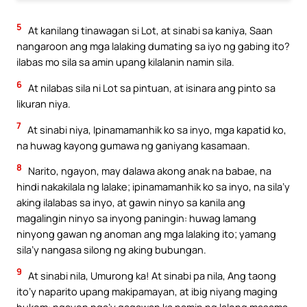
5
At kanilang tinawagan si Lot, at sinabi sa kaniya, Saan
nangaroon ang mga lalaking dumating sa iyo ng gabing ito?
ilabas mo sila sa amin upang kilalanin namin sila.
6
At nilabas sila ni Lot sa pintuan, at isinara ang pinto sa
likuran niya.
7
At sinabi niya, Ipinamamanhik ko sa inyo, mga kapatid ko,
na huwag kayong gumawa ng ganiyang kasamaan.
8
Narito, ngayon, may dalawa akong anak na babae, na
hindi nakakilala ng lalake; ipinamamanhik ko sa inyo, na sila’y
aking ilalabas sa inyo, at gawin ninyo sa kanila ang
magalingin ninyo sa inyong paningin: huwag lamang
ninyong gawan ng anoman ang mga lalaking ito; yamang
sila’y nangasa silong ng aking bubungan.
9
At sinabi nila, Umurong ka! At sinabi pa nila, Ang taong
ito’y naparito upang makipamayan, at ibig niyang maging
hukom: ngayon nga’y gagawan ka namin ng lalong masama