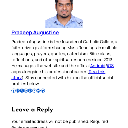
Pradeep Augustine
Pradeep Augustine is the founder of Catholic Gallery, a
faith-driven platform sharing Mass Readings in multiple
languages, prayers, quotes, catechism, Bible plans,
reflections, and other spiritual resources since 2013.
He manages the website and the official
Android
/
iOS
apps alongside his professional career (
Read his
story
). Stay connected with him on the official social
profiles below.
Follow Pradeep on Facebook
Follow Pradeep on Instagram
Follow Pradeep on X
Follow Pradeep on LinkedIn
Follow Pradeep on Pinterest
Subscribe to Pradeep’s Youtube Channel
Follow Pradeep on WordPress
Follow Pradeep on GitHub
Leave a Reply
Your email address will not be published.
Required
fields are marked
*