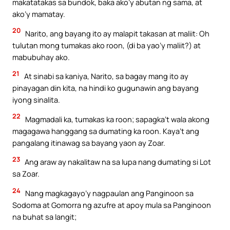
makatatakas sa bundok, baka ako’y abutan ng sama, at
ako’y mamatay.
20
Narito, ang bayang ito ay malapit takasan at maliit: Oh
tulutan mong tumakas ako roon, (di ba yao’y maliit?) at
mabubuhay ako.
21
At sinabi sa kaniya, Narito, sa bagay mang ito ay
pinayagan din kita, na hindi ko gugunawin ang bayang
iyong sinalita.
22
Magmadali ka, tumakas ka roon; sapagka’t wala akong
magagawa hanggang sa dumating ka roon. Kaya’t ang
pangalang itinawag sa bayang yaon ay Zoar.
23
Ang araw ay nakalitaw na sa lupa nang dumating si Lot
sa Zoar.
24
Nang magkagayo’y nagpaulan ang Panginoon sa
Sodoma at Gomorra ng azufre at apoy mula sa Panginoon
na buhat sa langit;