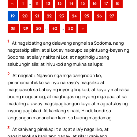
..
«
1
11
12
13
14
15
16
17
18
19
20
21
22
23
24
25
26
27
..
..
28
29
30
40
50
»
1
At nagsidating ang dalawang anghel sa Sodoma, nang
nagtatakip silim; at si Lot ay nakaupo sa pintuang-bayan ng
Sodoma: at sila’y nakita ni Lot, at nagtindig upang
salubungin sila; at iniyukod ang mukha sa lupa;
2
At nagsabi, Ngayon nga mga panginoon ko,
ipinamamanhik ko sa inyo na kayo’y magsiliko at
magsipasok sa bahay ng inyong lingkod, at kayo’y matira sa
buong magdamag, at maghugas ng inyong mga paa, at sa
madaling araw ay magsipagbangon kayo at magpatuloy ng
inyong paglakad. At kanilang sinabi, Hindi, kundi sa
langsangan mananahan kami sa buong magdamag.
3
At kaniyang pinakapilit sila; at sila’y nagsiliko, at
nagsipasok sa kaniyang bahay; at sila’y kaniyang