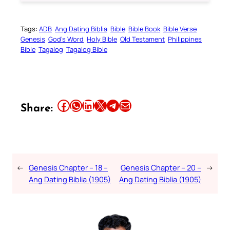
Tags:
ADB
Ang Dating Biblia
Bible
Bible Book
Bible Verse
Genesis
God’s Word
Holy Bible
Old Testament
Philippines
Bible
Tagalog
Tagalog Bible
Share this article on Facebook
Share this article on WhatsApp
Share this article on LinkedIn
Share this article on X
Share this article on Telegram
Email this Article
Share:
←
Genesis Chapter – 18 –
Genesis Chapter – 20 –
→
Ang Dating Biblia (1905)
Ang Dating Biblia (1905)