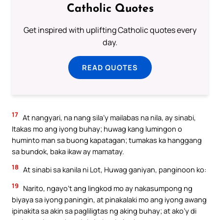
Catholic Quotes
Get inspired with uplifting Catholic quotes every
day.
READ QUOTES
17
At nangyari, na nang sila’y mailabas na nila, ay sinabi,
Itakas mo ang iyong buhay; huwag kang lumingon o
huminto man sa buong kapatagan; tumakas ka hanggang
sa bundok, baka ikaw ay mamatay.
18
At sinabi sa kanila ni Lot, Huwag ganiyan, panginoon ko:
19
Narito, ngayo’t ang lingkod mo ay nakasumpong ng
biyaya sa iyong paningin, at pinakalaki mo ang iyong awang
ipinakita sa akin sa pagliligtas ng aking buhay; at ako’y di