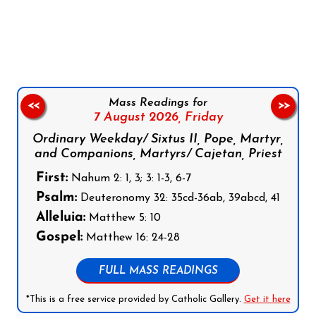
Follow us on Facebook
Follow us on Instagram
Follow us on X
Subscribe to our YouTube Channel
Follow us on WhatsApp
Mass Readings for
<<
>>
7 August 2026,
Friday
Ordinary Weekday/ Sixtus II, Pope, Martyr,
and Companions, Martyrs/ Cajetan, Priest
First:
Nahum 2: 1, 3; 3: 1-3, 6-7
Psalm:
Deuteronomy 32: 35cd-36ab, 39abcd, 41
Alleluia:
Matthew 5: 10
Gospel:
Matthew 16: 24-28
FULL MASS READINGS
*This is a free service provided by Catholic Gallery.
Get it here