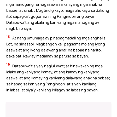
mga manugang na nagasawa sa kaniyang mga anak na
babae, at sinabi, Magtindig kayo, magsialis kayo sa dakong
ito; sapagka’t gugunawin ng Panginoon ang bayan.
Datapuwa’t ang akala ng kaniyang mga manugang ay
nagbibiro siya.
15
At nang umumaga ay pinapagmadali ng mga anghel si
Lot, na sinasabi, Magbangon ka, ipagsama mo ang iyong
asawa at ang iyong dalawang anak na babae na narito,
baka pati ikaw ay madamay sa parusa sa bayan.
16
Datapuwa’t siya’y nagluluwat; at hinawakan ng mga
lalake ang kaniyang kamay, at ang kamay ng kaniyang
asawa, at ang kamay ng kaniyang dalawang anak na babae;
sa habag sa kaniya ng Panginoon: at siya’y kanilang
inilabas, at siya’y kanilang inilagay sa labas ng bayan.