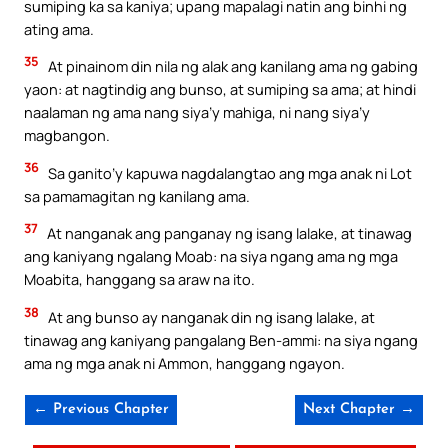
sumiping ka sa kaniya; upang mapalagi natin ang binhi ng
ating ama.
35
At pinainom din nila ng alak ang kanilang ama ng gabing
yaon: at nagtindig ang bunso, at sumiping sa ama; at hindi
naalaman ng ama nang siya’y mahiga, ni nang siya’y
magbangon.
36
Sa ganito’y kapuwa nagdalangtao ang mga anak ni Lot
sa pamamagitan ng kanilang ama.
37
At nanganak ang panganay ng isang lalake, at tinawag
ang kaniyang ngalang Moab: na siya ngang ama ng mga
Moabita, hanggang sa araw na ito.
38
At ang bunso ay nanganak din ng isang lalake, at
tinawag ang kaniyang pangalang Ben-ammi: na siya ngang
ama ng mga anak ni Ammon, hanggang ngayon.
← Previous Chapter
Next Chapter →