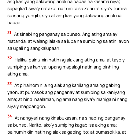
ang kaniyang dalawang anak na babae na kasama niya;
sapagka’t siya’y natakot na tumira sa Zoar: at siya’y tumira
sa isang yungib, siya at ang kaniyang dalawang anak na
babae.
31
At sinabi ng panganay sa bunso: Ang ating ama ay
matanda, at walang lalake sa lupa na sumiping sa atin, ayon
sa ugali ng sangkalupaan:
32
Halika, painumin natin ng alak ang ating ama, at tayo’y
sumiping sa kaniya; upang mapalagi natin ang binhi ng
ating ama.
33
At pinainom nila ng alak ang kanilang ama ng gabing
yaon: at pumasok ang panganay at sumiping sa kaniyang
ama; at hindi naalaman, ng ama nang siya’y mahiga ni nang
siya’y magbangon.
34
At nangyari nang kinabukasan, na sinabi ng panganay
sa bunso. Narito, ako’y sumiping kagabi sa aking ama;
painumin din natin ng alak sa gabing ito; at pumasok ka, at