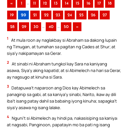
..
«
1
11
12
13
14
15
16
17
18
19
20
21
22
23
24
25
26
27
..
..
28
29
30
40
50
»
1
At mula roon ay naglakbay si Abraham sa dakong lupain
ng Timugan, at tumahan sa pagitan ng Cades at Shur; at
siya’y nakipamayan sa Gerar.
2
At sinabi ni Abraham tungkol kay Sara na kaniyang
asawa, Siya’y aking kapatid; at si Abimelech na hari sa Gerar,
ay nagsugo at kinuha si Sara.
3
Datapuwa’t naparoon ang Dios kay Abimelech sa
panaginip sa gabi, at sa kaniya’y sinabi, Narito, ikaw ay dili
iba’t isang patay dahil sa babaing iyong kinuha; sapagka’t
siya’y asawa ng isang lalake.
4
Nguni’t si Abimelech ay hindi pa, nakasisiping sa kaniya:
at nagsabi, Panginoon, papatayin mo ba pati ng isang