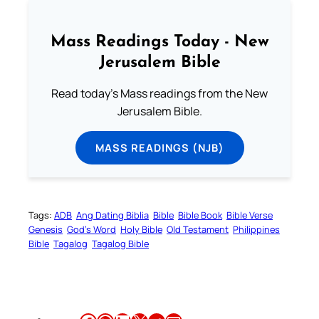
Mass Readings Today - New
Jerusalem Bible
Read today's Mass readings from the New
Jerusalem Bible.
MASS READINGS (NJB)
Tags:
ADB
Ang Dating Biblia
Bible
Bible Book
Bible Verse
Genesis
God’s Word
Holy Bible
Old Testament
Philippines
Bible
Tagalog
Tagalog Bible