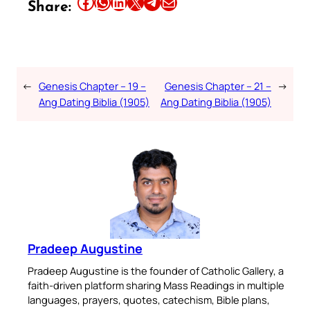
Share this article on Facebook
Share this article on WhatsApp
Share this article on LinkedIn
Share this article on X
Share this article on Telegram
Email this Article
Share:
←
Genesis Chapter – 19 –
Genesis Chapter – 21 –
→
Ang Dating Biblia (1905)
Ang Dating Biblia (1905)
Pradeep Augustine
Pradeep Augustine is the founder of Catholic Gallery, a
faith-driven platform sharing Mass Readings in multiple
languages, prayers, quotes, catechism, Bible plans,