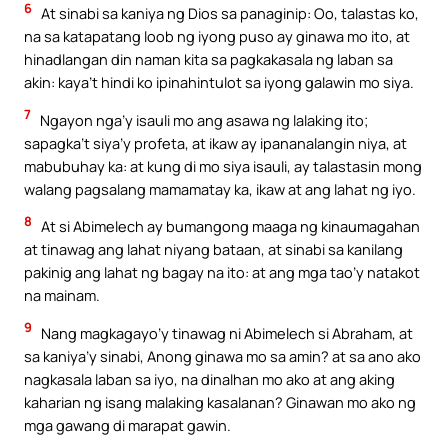
6
At sinabi sa kaniya ng Dios sa panaginip: Oo, talastas ko,
na sa katapatang loob ng iyong puso ay ginawa mo ito, at
hinadlangan din naman kita sa pagkakasala ng laban sa
akin: kaya’t hindi ko ipinahintulot sa iyong galawin mo siya.
7
Ngayon nga’y isauli mo ang asawa ng lalaking ito;
sapagka’t siya’y profeta, at ikaw ay ipananalangin niya, at
mabubuhay ka: at kung di mo siya isauli, ay talastasin mong
walang pagsalang mamamatay ka, ikaw at ang lahat ng iyo.
8
At si Abimelech ay bumangong maaga ng kinaumagahan
at tinawag ang lahat niyang bataan, at sinabi sa kanilang
pakinig ang lahat ng bagay na ito: at ang mga tao’y natakot
na mainam.
9
Nang magkagayo’y tinawag ni Abimelech si Abraham, at
sa kaniya’y sinabi, Anong ginawa mo sa amin? at sa ano ako
nagkasala laban sa iyo, na dinalhan mo ako at ang aking
kaharian ng isang malaking kasalanan? Ginawan mo ako ng
mga gawang di marapat gawin.