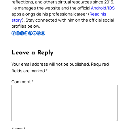
reflections, and other spiritual resources since 2013.
He manages the website and the official
Android
/
iOS
apps alongside his professional career (
Read his
story
). Stay connected with him on the official social
profiles below.
Follow Pradeep on Facebook
Follow Pradeep on Instagram
Follow Pradeep on X
Follow Pradeep on LinkedIn
Follow Pradeep on Pinterest
Subscribe to Pradeep’s Youtube Channel
Follow Pradeep on WordPress
Follow Pradeep on GitHub
Leave a Reply
Your email address will not be published.
Required
fields are marked
*
Comment
*
Name
*