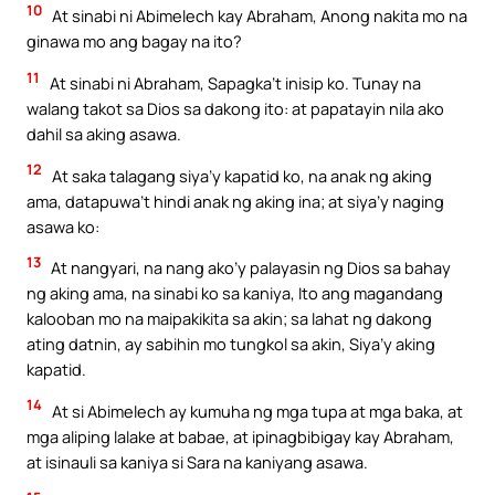
10
At sinabi ni Abimelech kay Abraham, Anong nakita mo na
ginawa mo ang bagay na ito?
11
At sinabi ni Abraham, Sapagka’t inisip ko. Tunay na
walang takot sa Dios sa dakong ito: at papatayin nila ako
dahil sa aking asawa.
12
At saka talagang siya’y kapatid ko, na anak ng aking
ama, datapuwa’t hindi anak ng aking ina; at siya’y naging
asawa ko:
13
At nangyari, na nang ako’y palayasin ng Dios sa bahay
ng aking ama, na sinabi ko sa kaniya, Ito ang magandang
kalooban mo na maipakikita sa akin; sa lahat ng dakong
ating datnin, ay sabihin mo tungkol sa akin, Siya’y aking
kapatid.
14
At si Abimelech ay kumuha ng mga tupa at mga baka, at
mga aliping lalake at babae, at ipinagbibigay kay Abraham,
at isinauli sa kaniya si Sara na kaniyang asawa.