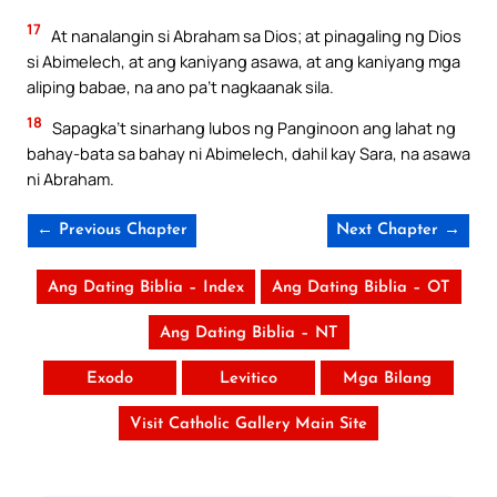
17
At nanalangin si Abraham sa Dios; at pinagaling ng Dios
si Abimelech, at ang kaniyang asawa, at ang kaniyang mga
aliping babae, na ano pa’t nagkaanak sila.
18
Sapagka’t sinarhang lubos ng Panginoon ang lahat ng
bahay-bata sa bahay ni Abimelech, dahil kay Sara, na asawa
ni Abraham.
← Previous Chapter
Next Chapter →
Ang Dating Biblia – Index
Ang Dating Biblia – OT
Ang Dating Biblia – NT
Exodo
Levitico
Mga Bilang
Visit Catholic Gallery Main Site