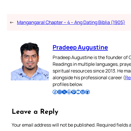
←
Mangangaral Chapter – 4 – Ang Dating Biblia (1905)
Pradeep Augustine
Pradeep Augustine is the founder of C
Readings in multiple languages, praye
spiritual resources since 2013. He ma
alongside his professional career (
Re
profiles below.
Follow Pradeep on Facebook
Follow Pradeep on Instagram
Follow Pradeep on X
Follow Pradeep on LinkedIn
Follow Pradeep on Pinterest
Subscribe to Pradeep’s Youtube Channel
Follow Pradeep on WordPress
Follow Pradeep on GitHub
Leave a Reply
Your email address will not be published.
Required fields