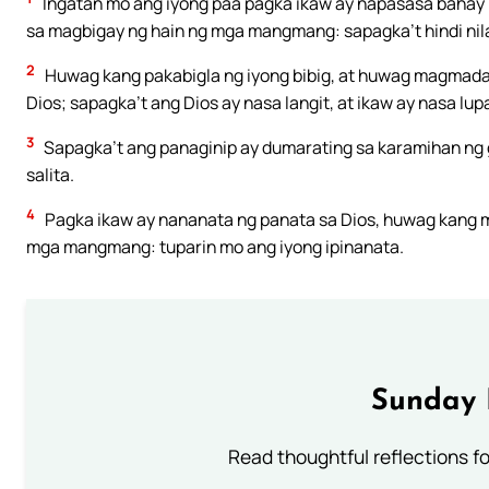
Ingatan mo ang iyong paa pagka ikaw ay napasasa bahay n
sa magbigay ng hain ng mga mangmang: sapagka’t hindi nil
2
Huwag kang pakabigla ng iyong bibig, at huwag magmadal
Dios; sapagka’t ang Dios ay nasa langit, at ikaw ay nasa lup
3
Sapagka’t ang panaginip ay dumarating sa karamihan ng
salita.
4
Pagka ikaw ay nananata ng panata sa Dios, huwag kang m
mga mangmang: tuparin mo ang iyong ipinanata.
Sunday 
Read thoughtful reflections f