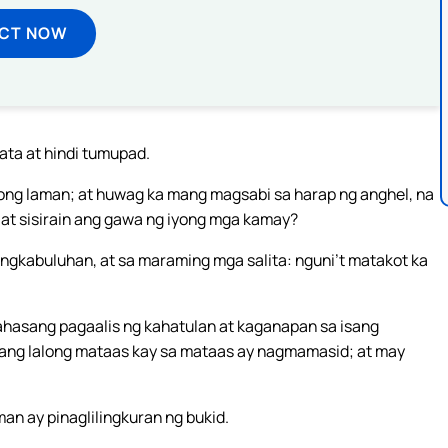
ECT NOW
ata at hindi tumupad.
ong laman; at huwag ka mang magsabi sa harap ng anghel, na
, at sisirain ang gawa ng iyong mga kamay?
gkabuluhan, at sa maraming mga salita: nguni’t matakot ka
rahasang pagaalis ng kahatulan at kaganapan sa isang
ang lalong mataas kay sa mataas ay nagmamasid; at may
man ay pinaglilingkuran ng bukid.