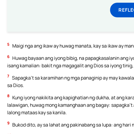
REFL
5
Maigi nga ang ikaw ay huwag manata, kay sa ikaw ay man
6
Huwag bayaan ang iyong bibig, na papagkasalanin ang iy
isang kamalian: bakit nga magagalit ang Dios sa iyong tinig
7
Sapagka’t sa karamihan ng mga panaginip ay may kawalan
sa Dios.
8
Kung iyong nakikita ang kapighatian ng dukha, at ang ka
lalawigan, huwag mong kamanghaan ang bagay: sapagka’t 
lalong mataas kay sa kanila.
9
Bukod dito, ay sa lahat ang pakinabang sa lupa: ang hari 