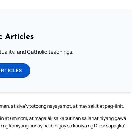
c Articles
rituality, and Catholic teachings.
ARTICLES
an, at siya’y totoong nayayamot, at may sakit at pag-iinit.
ain at uminom, at magalak sa kabutihan sa lahat niyang gawa
 ng kaniyang buhay na ibinigay sa kaniya ng Dios: sapagka’t