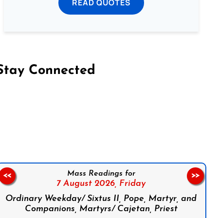
READ QUOTES
Stay Connected
on Facebook
Follow us on Instagram
Follow us on X
Subscribe to our YouTube Channel
Follow us on WhatsApp
Mass Readings for
<<
>>
7 August 2026,
Friday
Ordinary Weekday/ Sixtus II, Pope, Martyr, and
Companions, Martyrs/ Cajetan, Priest