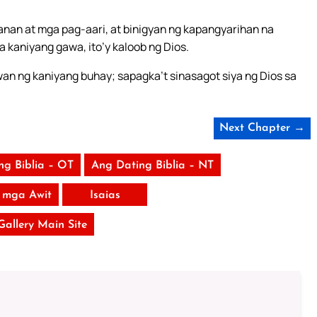
nan at mga pag-aari, at binigyan ng kapangyarihan na
 kaniyang gawa, ito’y kaloob ng Dios.
an ng kaniyang buhay; sapagka’t sinasagot siya ng Dios sa
Next Chapter →
ng Biblia – OT
Ang Dating Biblia – NT
 mga Awit
Isaias
 Gallery Main Site