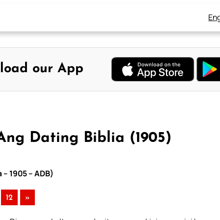
Eng
load our App
ng Dating Biblia (1905)
a – 1905 – ADB)
12
»