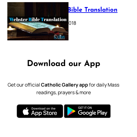
Webster Bible Translation
October 11, 2018
Download our App
Get our official
Catholic Gallery app
for daily Mass
readings, prayers & more