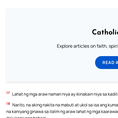
Catholi
Explore articles on faith, spi
READ 
17
Lahat ng mga araw naman niya ay ikinakain niya sa kadilim
18
Narito, na aking nakita na mabuti at ukol sa isa ang kum
na kaniyang ginawa sa ilalim ng araw lahat ng mga kaarawan
ito’y kaniyang bahagi.