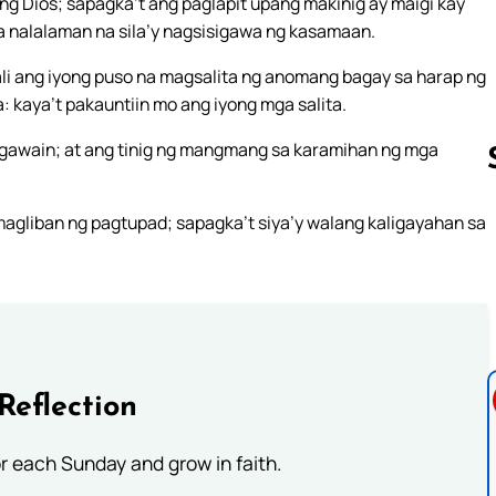
g Dios; sapagka’t ang paglapit upang makinig ay maigi kay
a nalalaman na sila’y nagsisigawa ng kasamaan.
i ang iyong puso na magsalita ng anomang bagay sa harap ng
a: kaya’t pakauntiin mo ang iyong mga salita.
 gawain; at ang tinig ng mangmang sa karamihan ng mga
agliban ng pagtupad; sapagka’t siya’y walang kaligayahan sa
Follow us 
Reflection
or each Sunday and grow in faith.