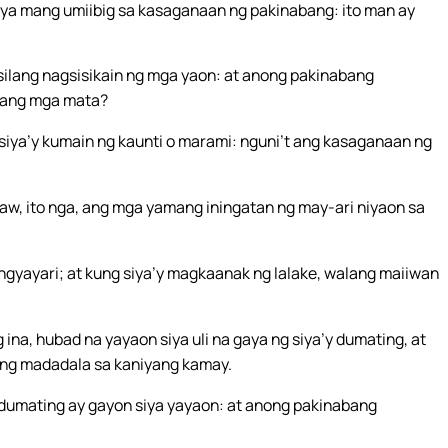
 siya mang umiibig sa kasaganaan ng pakinabang: ito man ay
silang nagsisikain ng mga yaon: at anong pakinabang
yang mga mata?
ya’y kumain ng kaunti o marami: nguni’t ang kasaganaan ng
aw, ito nga, ang mga yamang iningatan ng may-ari niyaon sa
ayari; at kung siya’y magkaanak ng lalake, walang maiiwan
na, hubad na yayaon siya uli na gaya ng siya’y dumating, at
ang madadala sa kaniyang kamay.
dumating ay gayon siya yayaon: at anong pakinabang