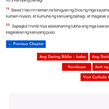
19
Bawa’t tao rin naman na binigyan ng Dios ng mga kayama
kumain niyaon, at kumuha ng kaniyang bahagi, at magalak sa
20
Sapagka’t hindi niya aalalahaning lubha ang mga kaaraw
kagalakan ng kaniyang puso.
← Previous Chapter
Ang Dating Biblia – Index
Ang Dati
Kawikaan
Awit ng
Visit Catholic