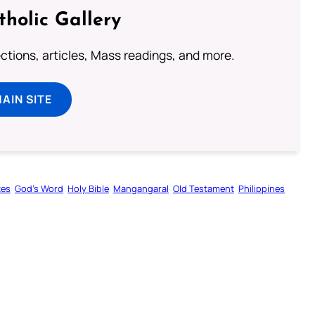
tholic Gallery
lections, articles, Mass readings, and more.
MAIN SITE
tes
God’s Word
Holy Bible
Mangangaral
Old Testament
Philippines