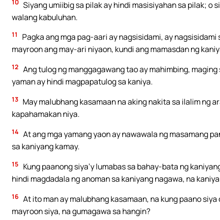
10
Siyang umiibig sa pilak ay hindi masisiyahan sa pilak; o
walang kabuluhan.
11
Pagka ang mga pag-aari ay nagsisidami, ay nagsisidami 
mayroon ang may-ari niyaon, kundi ang mamasdan ng kani
12
Ang tulog ng manggagawang tao ay mahimbing, maging si
yaman ay hindi magpapatulog sa kaniya.
13
May malubhang kasamaan na aking nakita sa ilalim ng ar
kapahamakan niya.
14
At ang mga yamang yaon ay nawawala ng masamang pangy
sa kaniyang kamay.
15
Kung paanong siya’y lumabas sa bahay-bata ng kaniyang i
hindi magdadala ng anoman sa kaniyang nagawa, na kaniy
16
At ito man ay malubhang kasamaan, na kung paano siya 
mayroon siya, na gumagawa sa hangin?