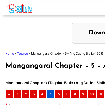
Skip
to
content
Down
Home
»
Tagalog
»
Mangangaral Chapter – 5 – Ang Dating Biblia (1905)
Mangangaral Chapter – 5 – A
Mangangaral Chapters (Tagalog Bible : Ang Dating Bibli
«
1
2
3
4
5
6
7
8
9
10
11
1