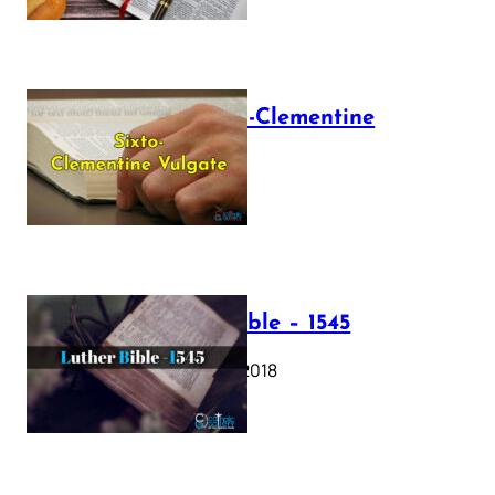
The Sixto-Clementine
Vulgate
July 12, 2025
Luther Bible – 1545
October 17, 2018