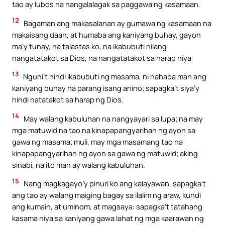
tao ay lubos na nangalalagak sa paggawa ng kasamaan.
12
Bagaman ang makasalanan ay gumawa ng kasamaan na
makaisang daan, at humaba ang kaniyang buhay, gayon
ma’y tunay, na talastas ko, na ikabubuti nilang
nangatatakot sa Dios, na nangatatakot sa harap niya:
13
Nguni’t hindi ikabubuti ng masama, ni hahaba man ang
kaniyang buhay na parang isang anino; sapagka’t siya’y
hindi natatakot sa harap ng Dios.
14
May walang kabuluhan na nangyayari sa lupa; na may
mga matuwid na tao na kinapapangyarihan ng ayon sa
gawa ng masama; muli, may mga masamang tao na
kinapapangyarihan ng ayon sa gawa ng matuwid; aking
sinabi, na ito man ay walang kabuluhan.
15
Nang magkagayo’y pinuri ko ang kalayawan, sapagka’t
ang tao ay walang maiging bagay sa ilalim ng araw, kundi
ang kumain, at uminom, at magsaya: sapagka’t tatahang
kasama niya sa kaniyang gawa lahat ng mga kaarawan ng