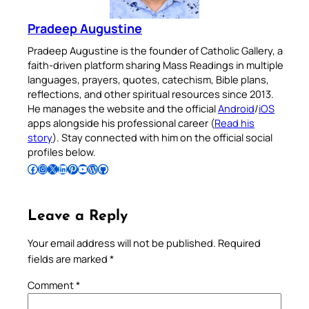
Pradeep Augustine
Pradeep Augustine is the founder of Catholic Gallery, a
faith-driven platform sharing Mass Readings in multiple
languages, prayers, quotes, catechism, Bible plans,
reflections, and other spiritual resources since 2013.
He manages the website and the official
Android
/
iOS
apps alongside his professional career (
Read his
story
). Stay connected with him on the official social
profiles below.
Follow Pradeep on Facebook
Follow Pradeep on Instagram
Follow Pradeep on X
Follow Pradeep on LinkedIn
Follow Pradeep on Pinterest
Subscribe to Pradeep’s Youtube Channel
Follow Pradeep on WordPress
Follow Pradeep on GitHub
Leave a Reply
Your email address will not be published.
Required
fields are marked
*
Comment
*