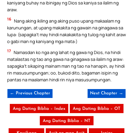
kaniyang buhay na ibinigay ng Dios sa kaniya sa ilalim ng
araw.
16
Nang aking ikiling ang aking puso upang makaalam ng
karunungan, at upang makakita ng gawain na ginagawa sa
lupa: (sapagka’t may hindi nakakakita ng tulog ng kahit araw
o gabi man ng kaniyang mga mata:)
17
Namasdan ko nga ang lahat ng gawa ng Dios, na hindi
matalastas ng tao ang gawa na ginagawa sa ilalim ng araw:
sapagka’t sikaping mainam man ng tao na hanapin, ay hindi
rin masusumpungan; oo, bukod dito, bagaman isipin ng
pantas na maalaman hindi rin niya masusumpungan.
← Previous Chapter
Next Chapter →
Ang Dating Biblia – Index
Ang Dating Biblia – OT
Ang Dating Biblia – NT