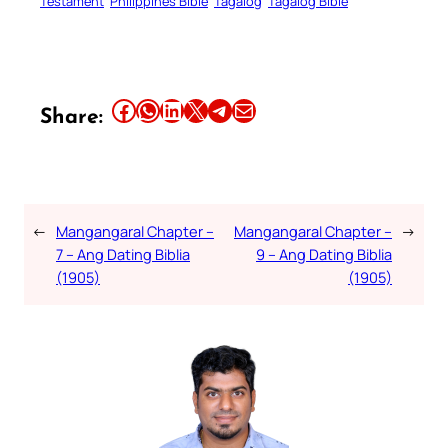
Testament
Philippines Bible
Tagalog
Tagalog Bible
Share this article on Facebook
Share this article on WhatsApp
Share this article on LinkedIn
Share this article on X
Share this article on Telegram
Email this Article
Share:
←
Mangangaral Chapter –
Mangangaral Chapter –
→
7 – Ang Dating Biblia
9 – Ang Dating Biblia
(1905)
(1905)