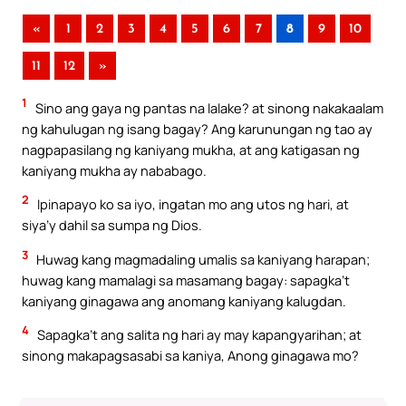
«
1
2
3
4
5
6
7
8
9
10
11
12
»
1
Sino ang gaya ng pantas na lalake? at sinong nakakaalam
ng kahulugan ng isang bagay? Ang karunungan ng tao ay
nagpapasilang ng kaniyang mukha, at ang katigasan ng
kaniyang mukha ay nababago.
2
Ipinapayo ko sa iyo, ingatan mo ang utos ng hari, at
siya’y dahil sa sumpa ng Dios.
3
Huwag kang magmadaling umalis sa kaniyang harapan;
huwag kang mamalagi sa masamang bagay: sapagka’t
kaniyang ginagawa ang anomang kaniyang kalugdan.
4
Sapagka’t ang salita ng hari ay may kapangyarihan; at
sinong makapagsasabi sa kaniya, Anong ginagawa mo?