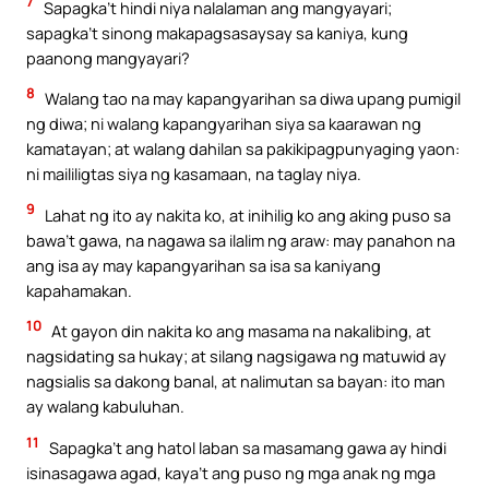
7
Sapagka’t hindi niya nalalaman ang mangyayari;
sapagka’t sinong makapagsasaysay sa kaniya, kung
paanong mangyayari?
8
Walang tao na may kapangyarihan sa diwa upang pumigil
ng diwa; ni walang kapangyarihan siya sa kaarawan ng
kamatayan; at walang dahilan sa pakikipagpunyaging yaon:
ni maililigtas siya ng kasamaan, na taglay niya.
9
Lahat ng ito ay nakita ko, at inihilig ko ang aking puso sa
bawa’t gawa, na nagawa sa ilalim ng araw: may panahon na
ang isa ay may kapangyarihan sa isa sa kaniyang
kapahamakan.
10
At gayon din nakita ko ang masama na nakalibing, at
nagsidating sa hukay; at silang nagsigawa ng matuwid ay
nagsialis sa dakong banal, at nalimutan sa bayan: ito man
ay walang kabuluhan.
11
Sapagka’t ang hatol laban sa masamang gawa ay hindi
isinasagawa agad, kaya’t ang puso ng mga anak ng mga