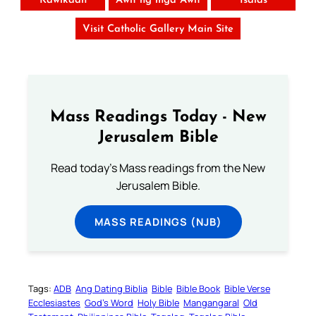
Kawikaan
Awit ng mga Awit
Isaias
Visit Catholic Gallery Main Site
Mass Readings Today - New
Jerusalem Bible
Read today's Mass readings from the New
Jerusalem Bible.
MASS READINGS (NJB)
Tags:
ADB
Ang Dating Biblia
Bible
Bible Book
Bible Verse
Ecclesiastes
God’s Word
Holy Bible
Mangangaral
Old