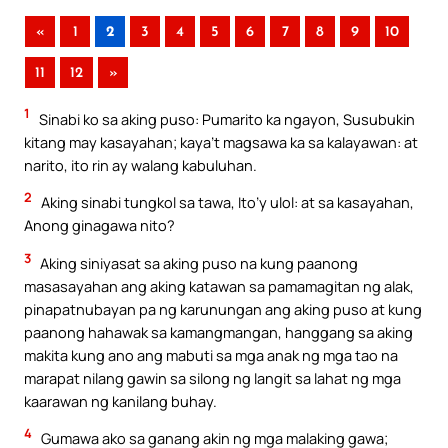
«
1
2
3
4
5
6
7
8
9
10
11
12
»
1
Sinabi ko sa aking puso: Pumarito ka ngayon, Susubukin
kitang may kasayahan; kaya’t magsawa ka sa kalayawan: at
narito, ito rin ay walang kabuluhan.
2
Aking sinabi tungkol sa tawa, Ito’y ulol: at sa kasayahan,
Anong ginagawa nito?
3
Aking siniyasat sa aking puso na kung paanong
masasayahan ang aking katawan sa pamamagitan ng alak,
pinapatnubayan pa ng karunungan ang aking puso at kung
paanong hahawak sa kamangmangan, hanggang sa aking
makita kung ano ang mabuti sa mga anak ng mga tao na
marapat nilang gawin sa silong ng langit sa lahat ng mga
kaarawan ng kanilang buhay.
4
Gumawa ako sa ganang akin ng mga malaking gawa;