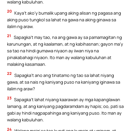
walang kabuluhan.
20
Kaya’t ako’y bumalik upang aking alisan ng pagasa ang
aking puso tungkol sa lahat na gawa na aking ginawa sa
ilalim ng araw.
21
Sapagka’t may tao, na ang gawa ay sa pamamagitan ng
karunungan, at ng kaalaman, at ng kabihasnan; gayon ma’y
sa tao na hindi gumawa niyaon ay iiwan niya na
pinakabahagi niyaon. Ito man ay walang kabuluhan at
malaking kasamaan.
22
Sapagka’t ano ang tinatamo ng tao sa lahat niyang
gawa, at sa nais ng kaniyang puso na kaniyang iginawa sa
ilalim ng araw?
23
Sapagka’t lahat niyang kaarawan ay mga kapanglawan
lamang, at ang kaniyang pagdaramdam ay hapis; oo, pati sa
gabi ay hindi nagpapahinga ang kaniyang puso. Ito man ay
walang kabuluhan.
24
Walang maigi sa tao kundi ang kumain at uminom, at