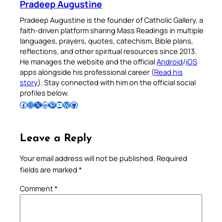
Pradeep Augustine
Pradeep Augustine is the founder of Catholic Gallery, a
faith-driven platform sharing Mass Readings in multiple
languages, prayers, quotes, catechism, Bible plans,
reflections, and other spiritual resources since 2013.
He manages the website and the official
Android
/
iOS
apps alongside his professional career (
Read his
story
). Stay connected with him on the official social
profiles below.
Follow Pradeep on Facebook
Follow Pradeep on Instagram
Follow Pradeep on X
Follow Pradeep on LinkedIn
Follow Pradeep on Pinterest
Subscribe to Pradeep’s Youtube Channel
Follow Pradeep on WordPress
Follow Pradeep on GitHub
Leave a Reply
Your email address will not be published.
Required
fields are marked
*
Comment
*