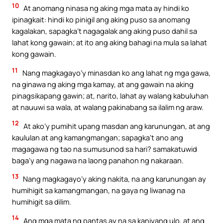
10
At anomang ninasa ng aking mga mata ay hindi ko
ipinagkait: hindi ko pinigil ang aking puso sa anomang
kagalakan, sapagka’t nagagalak ang aking puso dahil sa
lahat kong gawain; at ito ang aking bahagi na mula sa lahat
kong gawain.
11
Nang magkagayo’y minasdan ko ang lahat ng mga gawa,
na ginawa ng aking mga kamay, at ang gawain na aking
pinagsikapang gawin; at, narito, lahat ay walang kabuluhan
at nauuwi sa wala, at walang pakinabang sa ilalim ng araw.
12
At ako’y pumihit upang masdan ang karunungan, at ang
kaululan at ang kamangmangan; sapagka’t ano ang
magagawa ng tao na sumusunod sa hari? samakatuwid
baga’y ang nagawa na laong panahon ng nakaraan.
13
Nang magkagayo’y aking nakita, na ang karunungan ay
humihigit sa kamangmangan, na gaya ng liwanag na
humihigit sa dilim.
14
Ang mga mata ng pantas ay na sa kaniyang ulo, at ang