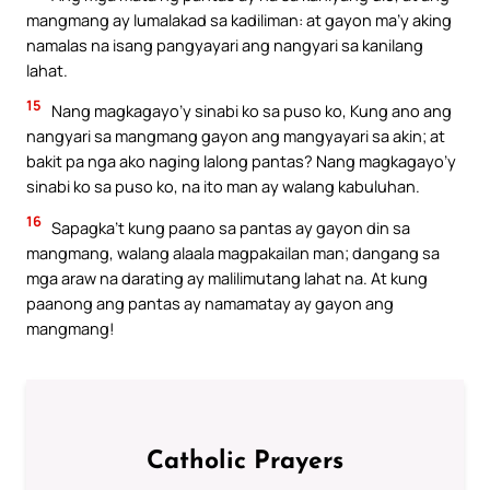
mangmang ay lumalakad sa kadiliman: at gayon ma’y aking
namalas na isang pangyayari ang nangyari sa kanilang
lahat.
15
Nang magkagayo’y sinabi ko sa puso ko, Kung ano ang
nangyari sa mangmang gayon ang mangyayari sa akin; at
bakit pa nga ako naging lalong pantas? Nang magkagayo’y
sinabi ko sa puso ko, na ito man ay walang kabuluhan.
16
Sapagka’t kung paano sa pantas ay gayon din sa
mangmang, walang alaala magpakailan man; dangang sa
mga araw na darating ay malilimutang lahat na. At kung
paanong ang pantas ay namamatay ay gayon ang
mangmang!
Catholic Prayers