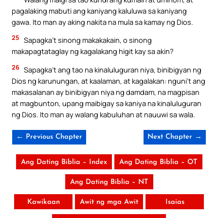
pagalaking mabuti ang kaniyang kaluluwa sa kaniyang
gawa. Ito man ay aking nakita na mula sa kamay ng Dios.
25
Sapagka’t sinong makakakain, o sinong
makapagtataglay ng kagalakang higit kay sa akin?
26
Sapagka’t ang tao na kinaluluguran niya, binibigyan ng
Dios ng karunungan, at kaalaman, at kagalakan: nguni’t ang
makasalanan ay binibigyan niya ng damdam, na magpisan
at magbunton, upang maibigay sa kaniya na kinaluluguran
ng Dios. Ito man ay walang kabuluhan at nauuwi sa wala.
← Previous Chapter
Next Chapter →
Ang Dating Biblia – Index
Ang Dating Biblia – OT
Ang Dating Biblia – NT
Kawikaan
Awit ng mga Awit
Isaias