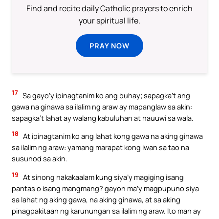
Find and recite daily Catholic prayers to enrich
your spiritual life.
PRAY NOW
17
Sa gayo’y ipinagtanim ko ang buhay; sapagka’t ang
gawa na ginawa sa ilalim ng araw ay mapanglaw sa akin:
sapagka’t lahat ay walang kabuluhan at nauuwi sa wala.
18
At ipinagtanim ko ang lahat kong gawa na aking ginawa
sa ilalim ng araw: yamang marapat kong iwan sa tao na
susunod sa akin.
19
At sinong nakakaalam kung siya’y magiging isang
pantas o isang mangmang? gayon ma’y magpupuno siya
sa lahat ng aking gawa, na aking ginawa, at sa aking
pinagpakitaan ng karunungan sa ilalim ng araw. Ito man ay