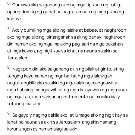
6
Gumawa ako sa ganang akin ng mga tipunan ng tubig,
upang dumilig ng gubat na pagtatamnan ng mga puno ng
kahoy:
7
Ako’y bumili ng mga aliping lalake at babae, at nagkaroon
ako ng mga aliping ipinanganak sa aking bahay; nagkaroon
din naman ako ng mga malaking pag-aari na mga bakahan
at mga kawan, ng higit kay sa lahat na nauna sa akin sa
Jerusalem:
8
Nagtipon din ako sa ganang akin ng pilak at ginto, at ng
tanging kayamanan ng mga hari at ng mga lalawigan:
nagtatangkilik ako sa akin ng mga lalaking mangaawit at
mga babaing mangaawit, at ng mga kalayawan ng mga anak
ng mga tao, mga sarisaring instrumento ng musiko iya’y
totoong marami.
9
Sa gayo’y naging dakila ako, at lumago ako ng higit kay sa
lahat na nauna sa akin sa Jerusalem: ang akin namang
karunungan ay namamalagi sa akin.