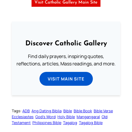
Visit Catholic Gallery Main Site
Discover Catholic Gallery
Find daily prayers, inspiring quotes,
reflections, articles, Mass readings, and more.
VISIT MAIN SITE
Tags:
ADB
Ang Dating Biblia
Bible
Bible Book
Bible Verse
Ecclesiastes
God’s Word
Holy Bible
Mangangaral
Old
Testament
Philippines Bible
Tagalog
Tagalog Bible