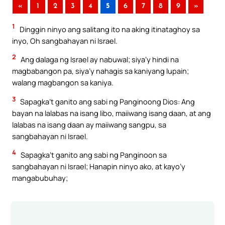
«
1
2
3
4
5
6
7
8
9
»
1
Dinggin ninyo ang salitang ito na aking itinataghoy sa
inyo, Oh sangbahayan ni Israel.
2
Ang dalaga ng Israel ay nabuwal; siya’y hindi na
magbabangon pa, siya’y nahagis sa kaniyang lupain;
walang magbangon sa kaniya.
3
Sapagka’t ganito ang sabi ng Panginoong Dios: Ang
bayan na lalabas na isang libo, maiiwang isang daan, at ang
lalabas na isang daan ay maiiwang sangpu, sa
sangbahayan ni Israel.
4
Sapagka’t ganito ang sabi ng Panginoon sa
sangbahayan ni Israel; Hanapin ninyo ako, at kayo’y
mangabubuhay;