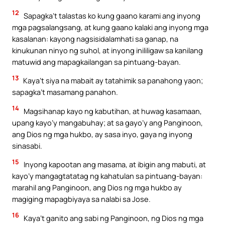
12
Sapagka’t talastas ko kung gaano karami ang inyong
mga pagsalangsang, at kung gaano kalaki ang inyong mga
kasalanan: kayong nagsisidalamhati sa ganap, na
kinukunan ninyo ng suhol, at inyong inililigaw sa kanilang
matuwid ang mapagkailangan sa pintuang-bayan.
13
Kaya’t siya na mabait ay tatahimik sa panahong yaon;
sapagka’t masamang panahon.
14
Magsihanap kayo ng kabutihan, at huwag kasamaan,
upang kayo’y mangabuhay; at sa gayo’y ang Panginoon,
ang Dios ng mga hukbo, ay sasa inyo, gaya ng inyong
sinasabi.
15
Inyong kapootan ang masama, at ibigin ang mabuti, at
kayo’y mangagtatatag ng kahatulan sa pintuang-bayan:
marahil ang Panginoon, ang Dios ng mga hukbo ay
magiging mapagbiyaya sa nalabi sa Jose.
16
Kaya’t ganito ang sabi ng Panginoon, ng Dios ng mga