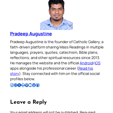
Pradeep Augustine
Pradeep Augustine is the founder of Catholic Gallery, a
faith-driven platform sharing Mass Readings in multiple
languages, prayers, quotes, catechism, Bible plans,
reflections, and other spiritual resources since 2013.
He manages the website and the official
Android
/
iOS
apps alongside his professional career (
Read his
story
). Stay connected with him on the official social
profiles below.
Follow Pradeep on Facebook
Follow Pradeep on Instagram
Follow Pradeep on X
Follow Pradeep on LinkedIn
Follow Pradeep on Pinterest
Subscribe to Pradeep’s Youtube Channel
Follow Pradeep on WordPress
Follow Pradeep on GitHub
Leave a Reply
Your email address will not be published.
Required