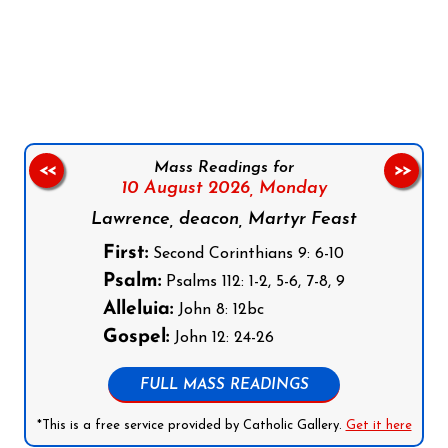
Follow us on Facebook
Follow us on Instagram
Follow us on X
Subscribe to our YouTube Channel
Follow us on WhatsApp
Mass Readings for
<<
>>
10 August 2026,
Monday
Lawrence, deacon, Martyr Feast
First:
Second Corinthians 9: 6-10
Psalm:
Psalms 112: 1-2, 5-6, 7-8, 9
Alleluia:
John 8: 12bc
Gospel:
John 12: 24-26
FULL MASS READINGS
*This is a free service provided by Catholic Gallery.
Get it here