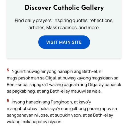
Discover Catholic Gallery
Find daily prayers, inspiring quotes, reflections,
articles, Mass readings, and more.
VISIT MAIN SITE
5
Nguni’t huwag ninyong hanapin ang Beth-el, ni
magsipasok man sa Gilgal, at huwag kayong magsidaan sa
Beer-seba: sapagka’t walang pagsala ang Gilgal ay papasok
sa pagkabihag, at ang Beth-el ay mauuwi sa wala.
6
Inyong hanapin ang Panginoon, at kayo’y
mangabubuhay; baka siya’y sumigalbong parang apoy sa
sangbahayan ni Jose, at supukin yaon, at sa Beth-el ay
walang makapapatay niyaon: