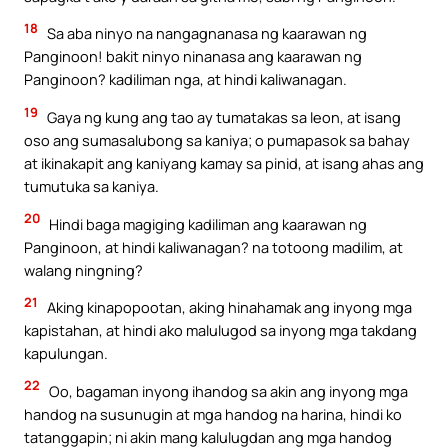
18
Sa aba ninyo na nangagnanasa ng kaarawan ng
Panginoon! bakit ninyo ninanasa ang kaarawan ng
Panginoon? kadiliman nga, at hindi kaliwanagan.
19
Gaya ng kung ang tao ay tumatakas sa leon, at isang
oso ang sumasalubong sa kaniya; o pumapasok sa bahay
at ikinakapit ang kaniyang kamay sa pinid, at isang ahas ang
tumutuka sa kaniya.
20
Hindi baga magiging kadiliman ang kaarawan ng
Panginoon, at hindi kaliwanagan? na totoong madilim, at
walang ningning?
21
Aking kinapopootan, aking hinahamak ang inyong mga
kapistahan, at hindi ako malulugod sa inyong mga takdang
kapulungan.
22
Oo, bagaman inyong ihandog sa akin ang inyong mga
handog na susunugin at mga handog na harina, hindi ko
tatanggapin; ni akin mang kalulugdan ang mga handog