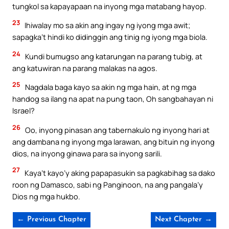
tungkol sa kapayapaan na inyong mga matabang hayop.
23
Ihiwalay mo sa akin ang ingay ng iyong mga awit;
sapagka’t hindi ko didinggin ang tinig ng iyong mga biola.
24
Kundi bumugso ang katarungan na parang tubig, at
ang katuwiran na parang malakas na agos.
25
Nagdala baga kayo sa akin ng mga hain, at ng mga
handog sa ilang na apat na pung taon, Oh sangbahayan ni
Israel?
26
Oo, inyong pinasan ang tabernakulo ng inyong hari at
ang dambana ng inyong mga larawan, ang bituin ng inyong
dios, na inyong ginawa para sa inyong sarili.
27
Kaya’t kayo’y aking papapasukin sa pagkabihag sa dako
roon ng Damasco, sabi ng Panginoon, na ang pangala’y
Dios ng mga hukbo.
← Previous Chapter
Next Chapter →