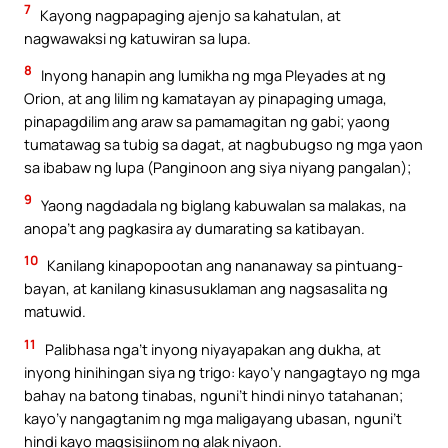
7
Kayong nagpapaging ajenjo sa kahatulan, at
nagwawaksi ng katuwiran sa lupa.
8
Inyong hanapin ang lumikha ng mga Pleyades at ng
Orion, at ang lilim ng kamatayan ay pinapaging umaga,
pinapagdilim ang araw sa pamamagitan ng gabi; yaong
tumatawag sa tubig sa dagat, at nagbubugso ng mga yaon
sa ibabaw ng lupa (Panginoon ang siya niyang pangalan);
9
Yaong nagdadala ng biglang kabuwalan sa malakas, na
anopa’t ang pagkasira ay dumarating sa katibayan.
10
Kanilang kinapopootan ang nananaway sa pintuang-
bayan, at kanilang kinasusuklaman ang nagsasalita ng
matuwid.
11
Palibhasa nga’t inyong niyayapakan ang dukha, at
inyong hinihingan siya ng trigo: kayo’y nangagtayo ng mga
bahay na batong tinabas, nguni’t hindi ninyo tatahanan;
kayo’y nangagtanim ng mga maligayang ubasan, nguni’t
hindi kayo magsisiinom ng alak niyaon.