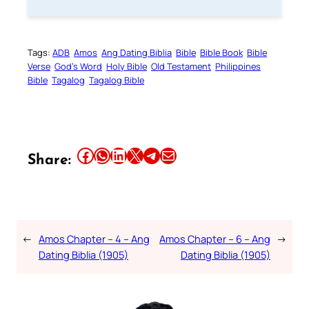
Tags:
ADB
Amos
Ang Dating Biblia
Bible
Bible Book
Bible
Verse
God’s Word
Holy Bible
Old Testament
Philippines
Bible
Tagalog
Tagalog Bible
Share this article on Facebook
Share this article on WhatsApp
Share this article on LinkedIn
Share this article on X
Share this article on Telegram
Email this Article
Share:
←
Amos Chapter – 4 – Ang
Amos Chapter – 6 – Ang
→
Dating Biblia (1905)
Dating Biblia (1905)