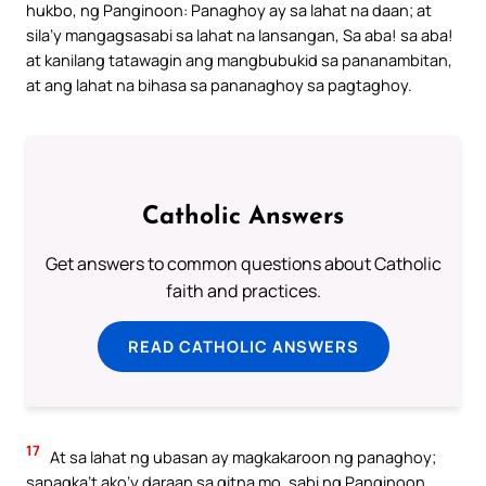
hukbo, ng Panginoon: Panaghoy ay sa lahat na daan; at
sila’y mangagsasabi sa lahat na lansangan, Sa aba! sa aba!
at kanilang tatawagin ang mangbubukid sa pananambitan,
at ang lahat na bihasa sa pananaghoy sa pagtaghoy.
Catholic Answers
Get answers to common questions about Catholic
faith and practices.
READ CATHOLIC ANSWERS
17
At sa lahat ng ubasan ay magkakaroon ng panaghoy;
sapagka’t ako’y daraan sa gitna mo, sabi ng Panginoon.