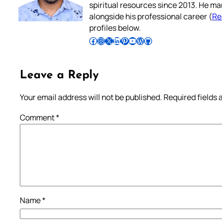
spiritual resources since 2013. He ma
alongside his professional career (
Re
profiles below.
Follow Pradeep on Facebook
Follow Pradeep on Instagram
Follow Pradeep on X
Follow Pradeep on LinkedIn
Follow Pradeep on Pinterest
Subscribe to Pradeep’s Youtube Channel
Follow Pradeep on WordPress
Follow Pradeep on GitHub
Leave a Reply
Your email address will not be published.
Required fields
Comment
*
Name
*