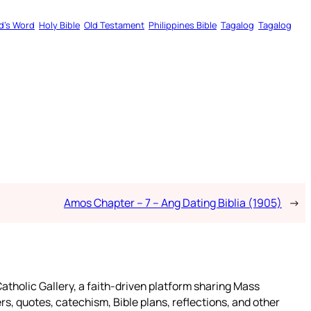
d’s Word
Holy Bible
Old Testament
Philippines Bible
Tagalog
Tagalog
Amos Chapter – 7 – Ang Dating Biblia (1905)
→
atholic Gallery, a faith-driven platform sharing Mass
rs, quotes, catechism, Bible plans, reflections, and other