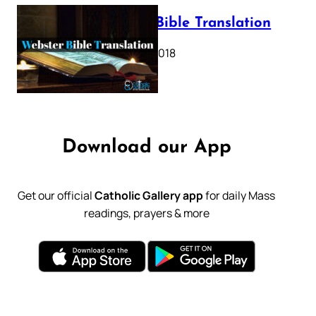
Webster Bible Translation
October 11, 2018
Download our App
Get our official
Catholic Gallery app
for daily Mass
readings, prayers & more