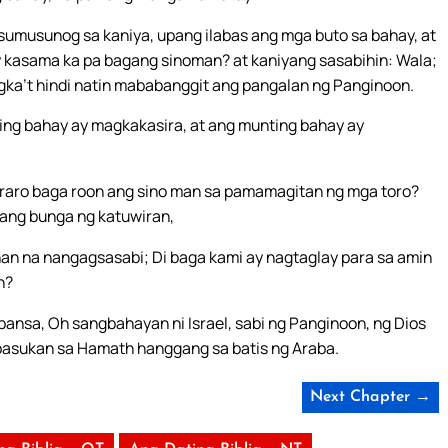
 sumusunog sa kaniya, upang ilabas ang mga buto sa bahay, at
y kasama ka pa bagang sinoman? at kaniyang sasabihin: Wala;
ka’t hindi natin mababanggit ang pangalan ng Panginoon.
ing bahay ay magkakasira, at ang munting bahay ay
aro baga roon ang sino man sa pamamagitan ng mga toro?
 ang bunga ng katuwiran,
n na nangagsasabi; Di baga kami ay nagtaglay para sa amin
n?
g bansa, Oh sangbahayan ni Israel, sabi ng Panginoon, ng Dios
pasukan sa Hamath hanggang sa batis ng Araba.
Next Chapter →