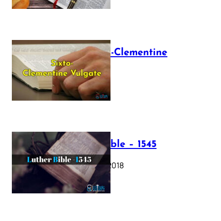
The Sixto-Clementine
Vulgate
July 12, 2025
Luther Bible – 1545
October 17, 2018