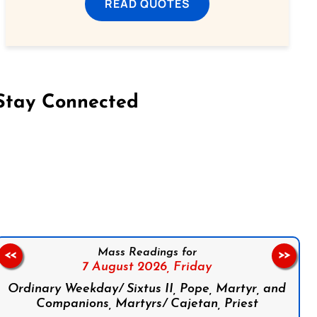
READ QUOTES
Stay Connected
on Facebook
Follow us on Instagram
Follow us on X
Subscribe to our YouTube Channel
Follow us on WhatsApp
Mass Readings for
<<
>>
7 August 2026,
Friday
Ordinary Weekday/ Sixtus II, Pope, Martyr, and
Companions, Martyrs/ Cajetan, Priest