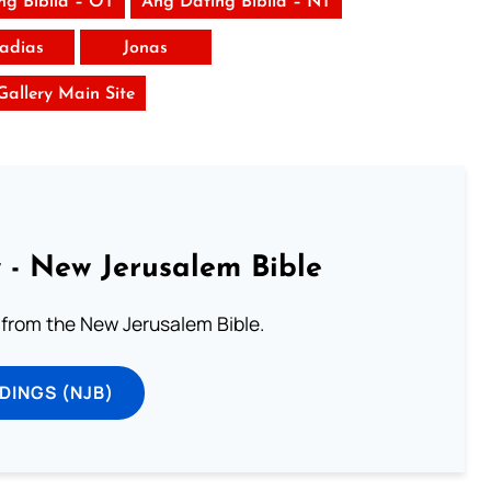
ng Biblia – OT
Ang Dating Biblia – NT
adias
Jonas
 Gallery Main Site
 - New Jerusalem Bible
from the New Jerusalem Bible.
DINGS (NJB)