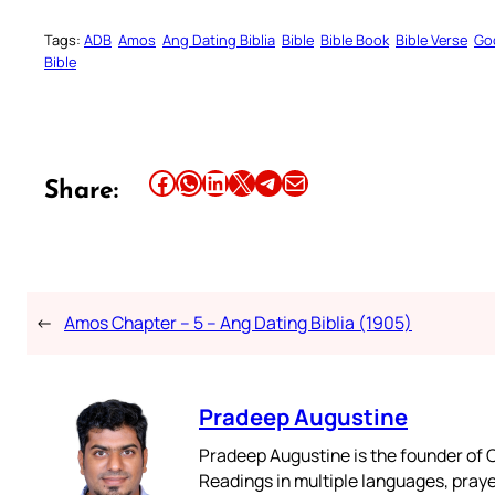
Tags:
ADB
Amos
Ang Dating Biblia
Bible
Bible Book
Bible Verse
Go
Bible
Share this article on Facebook
Share this article on WhatsApp
Share this article on LinkedIn
Share this article on X
Share this article on Telegram
Email this Article
Share:
←
Amos Chapter – 5 – Ang Dating Biblia (1905)
Pradeep Augustine
Pradeep Augustine is the founder of C
Readings in multiple languages, praye