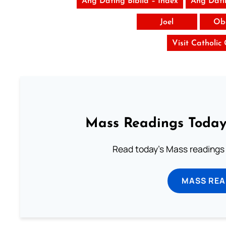
Ang Dating Biblia – Index
Ang Dati
Joel
Ob
Visit Catholic
Mass Readings Today
Read today's Mass readings 
MASS REA