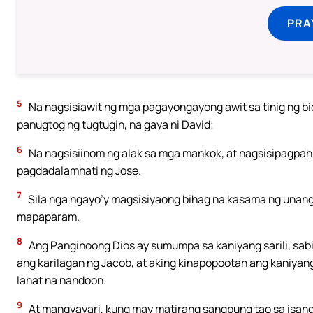
PRA
5
Na nagsisiawit ng mga pagayongayong awit sa tinig ng bio
panugtog ng tugtugin, na gaya ni David;
6
Na nagsisiinom ng alak sa mga mankok, at nagsisipagpah
pagdadalamhati ng Jose.
7
Sila nga ngayo’y magsisiyaong bihag na kasama ng unang 
mapaparam.
8
Ang Panginoong Dios ay sumumpa sa kaniyang sarili, sab
ang karilagan ng Jacob, at aking kinapopootan ang kaniyang
lahat na nandoon.
9
At mangyayari, kung may matirang sangpung tao sa isa