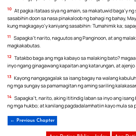
10
At pagka itataas siya ng amain, sa makatuwid baga’y ng
sasabihin doon sa nasa pinakaloob ng bahagi ng bahay, Ma
kung magkagayo’y kaniyang sasabihin: Tumahimik ka; sapag
11
Sapagka’t narito, naguutos ang Panginoon, at ang malak
magkakabutas.
12
Tatakbo baga ang mga kabayo sa malaking bato? magaar
inyo ngang ginagawang kapaitan ang katarungan, at ajenjo
13
Kayong nangagagalak sa isang bagay na walang kabuluha
ng mga sungay sa pamamagitan ng aming sariling kalakasa
14
Sapagka’t, narito, aking ititindig laban sa inyo ang isan
ng mga hukbo; at kanilang pagdadalamhatiin kayo mula sa 
← Previous Chapter