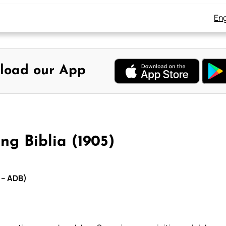
Eng
load our App
g Biblia (1905)
 – ADB)