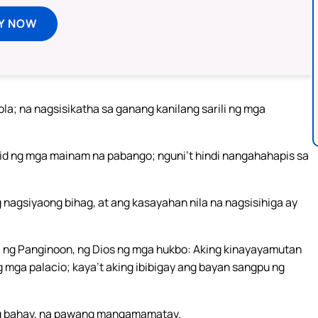
Y NOW
la; na nagsisikatha sa ganang kanilang sarili ng mga
id ng mga mainam na pabango; nguni’t hindi nangahahapis sa
nagsiyaong bihag, at ang kasayahan nila na nagsisihiga ay
i ng Panginoon, ng Dios ng mga hukbo: Aking kinayayamutan
 mga palacio; kaya’t aking ibibigay ang bayan sangpu ng
ng bahay, na pawang mangamamatay.