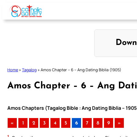
Skip
to
content
Down
Home
»
Tagalog
»
Amos Chapter – 6 – Ang Dating Biblia (1905)
Amos Chapter – 6 – Ang Datin
Amos Chapters (Tagalog Bible : Ang Dating Biblia – 1905
«
1
2
3
4
5
6
7
8
9
»
1