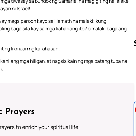
 mga tiwasay sa bundok ng Samaria, na magigiting na lalake
yan ni Israel!
n ay magsiparoon kayo sa Hamath na malaki; kung
ing baga sila kay sa mga kahariang ito? o malaki baga ang
t ng likmuan ng karahasan;
kanilang mga hiligan, at nagsisikain ng mga batang tupa na
Follow us 
n;
c Prayers
ayers to enrich your spiritual life.