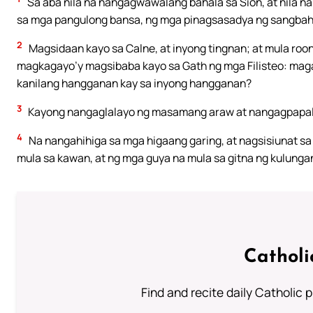
Sa aba nila na nangagwawalang bahala sa Sion, at nila na
sa mga pangulong bansa, ng mga pinagsasadya ng sangbaha
2
Magsidaan kayo sa Calne, at inyong tingnan; at mula roo
magkagayo’y magsibaba kayo sa Gath ng mga Filisteo: magal
kanilang hangganan kay sa inyong hangganan?
3
Kayong nangaglalayo ng masamang araw at nangagpapali
4
Na nangahihiga sa mga higaang garing, at nagsisiunat sa 
mula sa kawan, at ng mga guya na mula sa gitna ng kulunga
Catholi
Find and recite daily Catholic pr