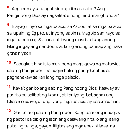
8
Ang leon ay umungal, sinong di matatakot? Ang
Panginoong Dios ay nagsalita; sinong hindi manghuhula?
9
Ihayag ninyo sa mga palacio sa Asdod, at sa mga palacio
sa lupain ng Egipto, at inyong sabihin, Magpipisan kayo sa
mga bundok ng Samaria, at inyong masdan kung anong
laking ingay ang nandoon, at kung anong pahirap ang nasa
gitna niyaon.
10
Sapagka’t hindi sila marunong magsigawa ng matuwid,
sabi ng Panginoon, na nagiimbak ng pangdadahas at
pagnanakaw sa kanilang mga palacio.
11
Kaya’t ganito ang sabi ng Panginoong Dios: Kaaway ay
paririto sa palibot ng lupain; at kaniyang ibabagsak ang
lakas mo sa iyo, at ang iyong mga palacio ay sasamsaman.
12
Ganito ang sabi ng Panginoon: Kung paanong inaagaw
ng pastor sa bibig ng leon ang dalawang hita, o ang isang
putol ng tainga; gayon ililigtas ang mga anak ni Israel na