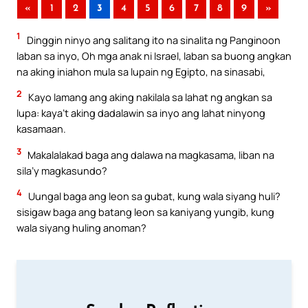
«
1
2
3
4
5
6
7
8
9
»
1
Dinggin ninyo ang salitang ito na sinalita ng Panginoon
laban sa inyo, Oh mga anak ni Israel, laban sa buong angkan
na aking iniahon mula sa lupain ng Egipto, na sinasabi,
2
Kayo lamang ang aking nakilala sa lahat ng angkan sa
lupa: kaya’t aking dadalawin sa inyo ang lahat ninyong
kasamaan.
3
Makalalakad baga ang dalawa na magkasama, liban na
sila’y magkasundo?
4
Uungal baga ang leon sa gubat, kung wala siyang huli?
sisigaw baga ang batang leon sa kaniyang yungib, kung
wala siyang huling anoman?