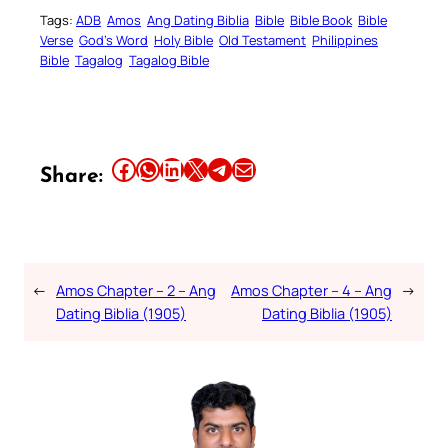
Tags:
ADB
Amos
Ang Dating Biblia
Bible
Bible Book
Bible
Verse
God’s Word
Holy Bible
Old Testament
Philippines
Bible
Tagalog
Tagalog Bible
Share this article on Facebook
Share this article on WhatsApp
Share this article on LinkedIn
Share this article on X
Share this article on Telegram
Email this Article
Share:
←
Amos Chapter – 2 – Ang
Amos Chapter – 4 – Ang
→
Dating Biblia (1905)
Dating Biblia (1905)