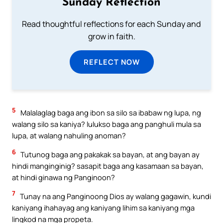
Sunday Reflection
Read thoughtful reflections for each Sunday and
grow in faith.
REFLECT NOW
5
Malalaglag baga ang ibon sa silo sa ibabaw ng lupa, ng
walang silo sa kaniya? lulukso baga ang panghuli mula sa
lupa, at walang nahuling anoman?
6
Tutunog baga ang pakakak sa bayan, at ang bayan ay
hindi manginginig? sasapit baga ang kasamaan sa bayan,
at hindi ginawa ng Panginoon?
7
Tunay na ang Panginoong Dios ay walang gagawin, kundi
kaniyang ihahayag ang kaniyang lihim sa kaniyang mga
lingkod na mga propeta.