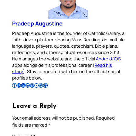
Pradeep Augustine
Pradeep Augustine is the founder of Catholic Gallery, a
faith-driven platform sharing Mass Readings in multiple
languages, prayers, quotes, catechism, Bible plans,
reflections, and other spiritual resources since 2013.
He manages the website and the official
Android
/
iOS
apps alongside his professional career (
Read his
story
). Stay connected with him on the official social
profiles below.
Follow Pradeep on Facebook
Follow Pradeep on Instagram
Follow Pradeep on X
Follow Pradeep on LinkedIn
Follow Pradeep on Pinterest
Subscribe to Pradeep’s Youtube Channel
Follow Pradeep on WordPress
Follow Pradeep on GitHub
Leave a Reply
Your email address will not be published.
Required
fields are marked
*