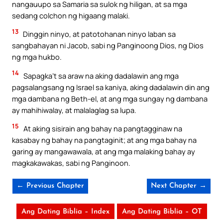
nangauupo sa Samaria sa sulok ng hiligan, at sa mga
sedang colchon ng higaang malaki.
13
Dinggin ninyo, at patotohanan ninyo laban sa
sangbahayan ni Jacob, sabi ng Panginoong Dios, ng Dios
ng mga hukbo.
14
Sapagka’t sa araw na aking dadalawin ang mga
pagsalangsang ng Israel sa kaniya, aking dadalawin din ang
mga dambana ng Beth-el, at ang mga sungay ng dambana
ay mahihiwalay, at malalaglag sa lupa.
15
At aking sisirain ang bahay na pangtagginaw na
kasabay ng bahay na pangtaginit; at ang mga bahay na
garing ay mangawawala, at ang mga malaking bahay ay
magkakawakas, sabi ng Panginoon.
← Previous Chapter
Next Chapter →
Ang Dating Biblia – Index
Ang Dating Biblia – OT