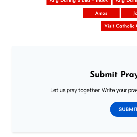
Ang Dating Biblia – Index
Ang Dati
Amos
J
Visit Catholic
Submit Pray
Let us pray together. Write your pr
SUBMI