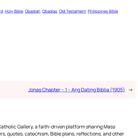
rd
Holy Bible
Obadiah
Obadias
Old Testament
Philippines Bible
Jonas Chapter – 1 – Ang Dating Biblia (1905)
→
atholic Gallery, a faith-driven platform sharing Mass
rs, quotes, catechism, Bible plans, reflections, and other