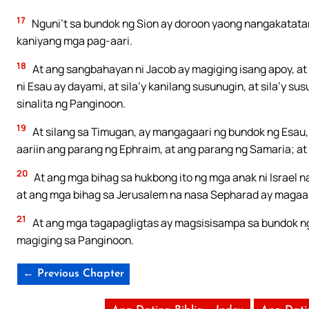
17
Nguni’t sa bundok ng Sion ay doroon yaong nangakatatan
kaniyang mga pag-aari.
18
At ang sangbahayan ni Jacob ay magiging isang apoy, at
ni Esau ay dayami, at sila’y kanilang susunugin, at sila’y s
sinalita ng Panginoon.
19
At silang sa Timugan, ay mangagaari ng bundok ng Esau, 
aariin ang parang ng Ephraim, at ang parang ng Samaria; at
20
At ang mga bihag sa hukbong ito ng mga anak ni Israel 
at ang mga bihag sa Jerusalem na nasa Sepharad ay magaa
21
At ang mga tagapagligtas ay magsisisampa sa bundok ng
magiging sa Panginoon.
← Previous Chapter