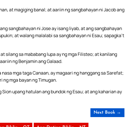
an, at magiging banal; at aariin ng sangbahayan ni Jacob ang
 ang sangbahayan ni Jose ay isang liyab, at ang sangbahayan
usupukin; at walang malalabi sa sangbahayan ni Esau; sapagka’t
at silang sa mababang lupa ay ng mga Filisteo; at kanilang
 aariin ng Benjamin ang Galaad.
na nasa mga taga Canaan, ay magaari ng hanggang sa Sarefat;
ri ng mga bayan ng Timugan.
 Sion upang hatulan ang bundok ng Esau; at ang kaharian ay
Next Book →