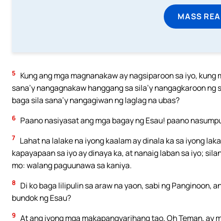
MASS REA
5
Kung ang mga magnanakaw ay nagsiparoon sa iyo, kung mg
sana’y nangagnakaw hanggang sa sila’y nangagkaroon ng s
baga sila sana’y nangagiwan ng laglag na ubas?
6
Paano nasiyasat ang mga bagay ng Esau! paano nasump
7
Lahat na lalake na iyong kaalam ay dinala ka sa iyong l
kapayapaan sa iyo ay dinaya ka, at nanaig laban sa iyo; silan
mo: walang paguunawa sa kaniya.
8
Di ko baga lilipulin sa araw na yaon, sabi ng Panginoon,
bundok ng Esau?
9
At ang iyong mga makapangyarihang tao, Oh Teman, ay ma