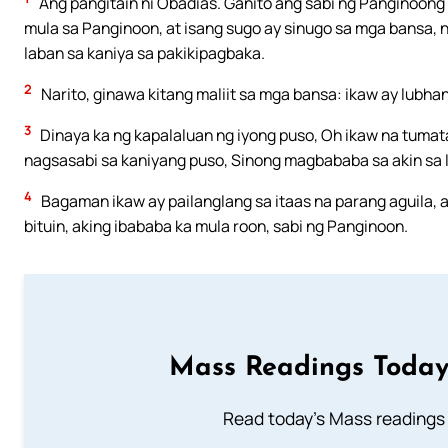
Ang pangitain ni Obadias. Ganito ang sabi ng Panginoong 
mula sa Panginoon, at isang sugo ay sinugo sa mga bansa, 
laban sa kaniya sa pakikipagbaka.
2
Narito, ginawa kitang maliit sa mga bansa: ikaw ay lubha
3
Dinaya ka ng kapalaluan ng iyong puso, Oh ikaw na tumat
nagsasabi sa kaniyang puso, Sinong magbababa sa akin sa 
4
Bagaman ikaw ay pailanglang sa itaas na parang aguila,
bituin, aking ibababa ka mula roon, sabi ng Panginoon.
Mass Readings Today
Read today's Mass readings 