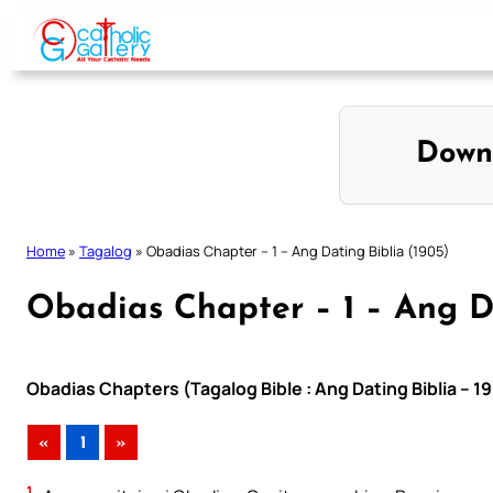
Skip
to
content
Down
Home
»
Tagalog
»
Obadias Chapter – 1 – Ang Dating Biblia (1905)
Obadias Chapter – 1 – Ang Da
Obadias Chapters (Tagalog Bible : Ang Dating Biblia – 1
«
1
»
1