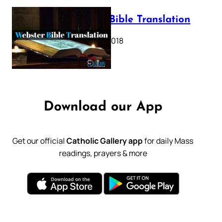
Webster Bible Translation
October 11, 2018
Download our App
Get our official
Catholic Gallery app
for daily Mass
readings, prayers & more