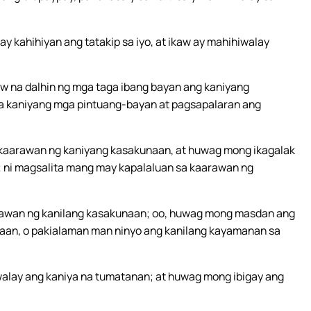
y kahihiyan ang tatakip sa iyo, at ikaw ay mahihiwalay
w na dalhin ng mga taga ibang bayan ang kaniyang
 kaniyang mga pintuang-bayan at pagsapalaran ang
kaarawan ng kaniyang kasakunaan, at huwag mong ikagalak
; ni magsalita mang may kapalaluan sa kaarawan ng
rawan ng kanilang kasakunaan; oo, huwag mong masdan ang
aan, o pakialaman man ninyo ang kanilang kayamanan sa
alay ang kaniya na tumatanan; at huwag mong ibigay ang