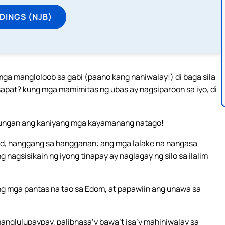
DINGS (NJB)
a mangloloob sa gabi (paano kang nahiwalay!) di baga sila
apat? kung mga mamimitas ng ubas ay nagsiparoon sa iyo, di
ungan ang kaniyang mga kayamanang natago!
akad, hanggang sa hangganan: ang mga lalake na nangasa
g nagsisikain ng iyong tinapay ay naglagay ng silo sa ilalim
 ang mga pantas na tao sa Edom, at papawiin ang unawa sa
nglulupaypay, palibhasa’y bawa’t isa’y mahihiwalay sa