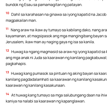
bundok ng Esau sa pamamagitan ng patayan.
10
Dahil sa karahasan na ginawa sa iyong kapatid na Jacob a
magpakailan man.
11
Nang araw na ikaw ay tumayo sa kabilang dako, nang ara
kayamanan, at magsipasok ang mga mangingibang bayan sa
Jerusalem, ikaw man ay naging gaya ng isa sa kanila.
12
Huwag ka ngang magmasid sa araw ng iyong kapatid sa 
ang mga anak ni Juda sa kaarawan ng kanilang pagkabuwal
pagkahapis.
13
Huwag kang pumasok sa pintuan ng aking bayan sa kaa
kanilang pagdadalamhati sa kaarawan ng kanilang kasakun
kaarawan ng kanilang kasakunaan.
14
At huwag kang tumayo sa mga salubungang daan na ihiw
kaniya na nalabi sa kaarawan ng kapanglawan.