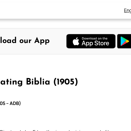
Eng
load our App
ting Biblia (1905)
905 – ADB)