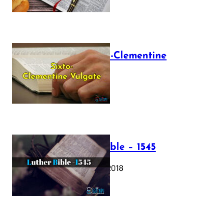
The Sixto-Clementine
Vulgate
July 12, 2025
Luther Bible – 1545
October 17, 2018