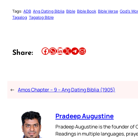
Tags:
ADB
Ang Dating Biblia
Bible
Bible Book
Bible Verse
God’s Wo
Tagalog
Tagalog Bible
Share this article on Facebook
Share this article on WhatsApp
Share this article on LinkedIn
Share this article on X
Share this article on Telegram
Email this Article
Share:
←
Amos Chapter – 9 – Ang Dating Biblia (1905)
Pradeep Augustine
Pradeep Augustine is the founder of C
Readings in multiple languages, praye