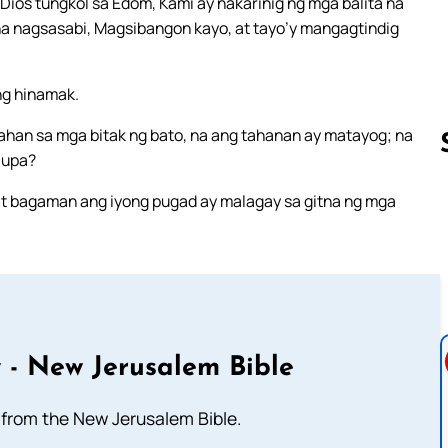
Dios tungkol sa Edom, Kami ay nakarinig ng mga balita na
na nagsasabi, Magsibangon kayo, at tayo’y mangagtindig
ng hinamak.
ahan sa mga bitak ng bato, na ang tahanan ay matayog; na
lupa?
 at bagaman ang iyong pugad ay malagay sa gitna ng mga
Follow us 
 - New Jerusalem Bible
from the New Jerusalem Bible.