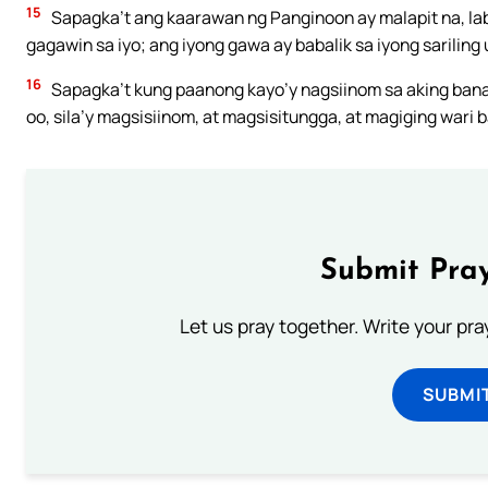
15
Sapagka’t ang kaarawan ng Panginoon ay malapit na, lab
gagawin sa iyo; ang iyong gawa ay babalik sa iyong sariling 
16
Sapagka’t kung paanong kayo’y nagsiinom sa aking banal
oo, sila’y magsisiinom, at magsisitungga, at magiging wari 
Submit Pray
Let us pray together. Write your pr
SUBMI