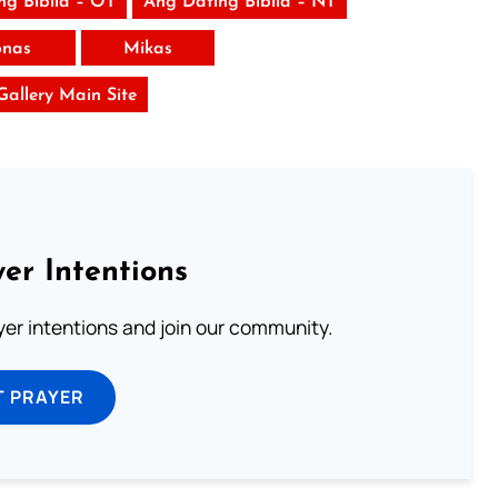
ng Biblia – OT
Ang Dating Biblia – NT
onas
Mikas
 Gallery Main Site
er Intentions
ayer intentions and join our community.
T PRAYER