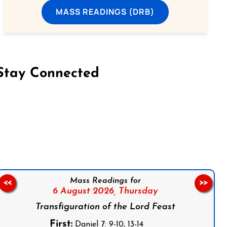
MASS READINGS (DRB)
Stay Connected
on Facebook
Follow us on Instagram
Follow us on X
Subscribe to our YouTube Channel
Follow us on WhatsApp
Mass Readings for
<<
>>
6 August 2026,
Thursday
Transfiguration of the Lord Feast
First:
Daniel 7: 9-10, 13-14