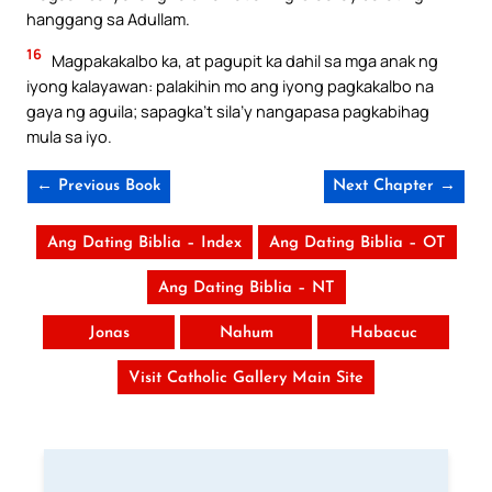
hanggang sa Adullam.
16
Magpakakalbo ka, at pagupit ka dahil sa mga anak ng
iyong kalayawan: palakihin mo ang iyong pagkakalbo na
gaya ng aguila; sapagka’t sila’y nangapasa pagkabihag
mula sa iyo.
← Previous Book
Next Chapter →
Ang Dating Biblia – Index
Ang Dating Biblia – OT
Ang Dating Biblia – NT
Jonas
Nahum
Habacuc
Visit Catholic Gallery Main Site