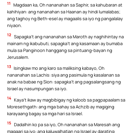
11
Magdaan ka, Oh nananahan sa Saphir, sa kahubaran at
kahihiyan: ang nananahan sa Haanan ay hindi lumalabas;
ang taghoy ng Beth-esel ay magaalis sa iyo ng pangalalay
niyaon.
12
Sapagka’t ang nananahan sa Maroth ay naghihintay na
mainam ng ikabubuti, sapagka’t ang kasamaan ay bumaba
mula sa Panginoon hanggang sa pintuang-bayan ng
Jerusalem.
13
Isingkaw mo ang karo sa maliksing kabayo, Oh
nananahan sa Lachis: siya ang pasimula ng kasalanan sa
anak na babae ng Sion: sapagka’t ang pagsalangsang ng
Israel ay nasumpungan sa iyo.
14
Kaya’t ikaw ay magbibigay ng kaloob sa pagpapaalam sa
Moresethgath: ang mga bahay sa Achzib ay magiging
karayaang bagay sa mga hari sa Israel.
15
Dadalhin ko pa sa iyo, Oh nananahan sa Maresah ang
magaari sa iyo: ang kaluwalhatian ng Israel ay darating