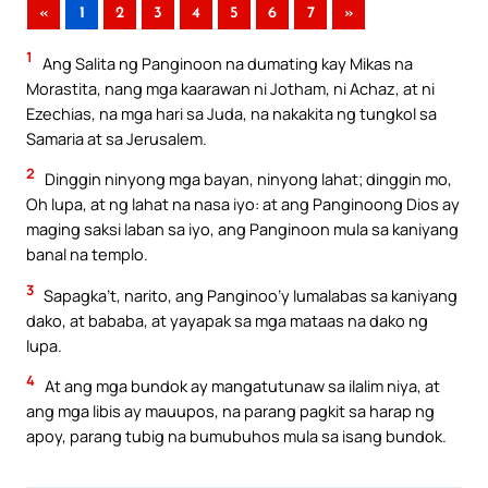
«
1
2
3
4
5
6
7
»
1
Ang Salita ng Panginoon na dumating kay Mikas na
Morastita, nang mga kaarawan ni Jotham, ni Achaz, at ni
Ezechias, na mga hari sa Juda, na nakakita ng tungkol sa
Samaria at sa Jerusalem.
2
Dinggin ninyong mga bayan, ninyong lahat; dinggin mo,
Oh lupa, at ng lahat na nasa iyo: at ang Panginoong Dios ay
maging saksi laban sa iyo, ang Panginoon mula sa kaniyang
banal na templo.
3
Sapagka’t, narito, ang Panginoo’y lumalabas sa kaniyang
dako, at bababa, at yayapak sa mga mataas na dako ng
lupa.
4
At ang mga bundok ay mangatutunaw sa ilalim niya, at
ang mga libis ay mauupos, na parang pagkit sa harap ng
apoy, parang tubig na bumubuhos mula sa isang bundok.