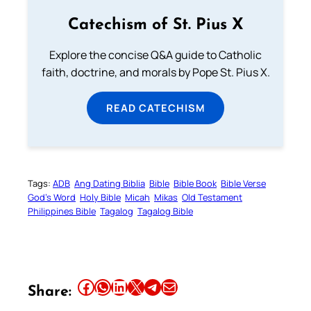
Catechism of St. Pius X
Explore the concise Q&A guide to Catholic
faith, doctrine, and morals by Pope St. Pius X.
READ CATECHISM
Tags:
ADB
Ang Dating Biblia
Bible
Bible Book
Bible Verse
God’s Word
Holy Bible
Micah
Mikas
Old Testament
Philippines Bible
Tagalog
Tagalog Bible
Share this article on Facebook
Share this article on WhatsApp
Share this article on LinkedIn
Share this article on X
Share this article on Telegram
Email this Article
Share: