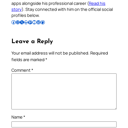
apps alongside his professional career (
Read his
story
). Stay connected with him on the official social
profiles below.
Follow Pradeep on Facebook
Follow Pradeep on Instagram
Follow Pradeep on X
Follow Pradeep on LinkedIn
Follow Pradeep on Pinterest
Subscribe to Pradeep’s Youtube Channel
Follow Pradeep on WordPress
Follow Pradeep on GitHub
Leave a Reply
Your email address will not be published.
Required
fields are marked
*
Comment
*
Name
*