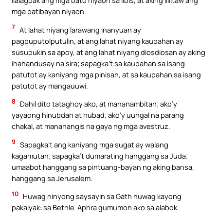
ilalagpak ang mga bato niyaon sa libis, at aking ililitaw ang
mga patibayan niyaon.
7
At lahat niyang larawang inanyuan ay
pagpuputolputulin, at ang lahat niyang kaupahan ay
susupukin sa apoy, at ang lahat niyang diosdiosan ay aking
ihahandusay na sira; sapagka’t sa kaupahan sa isang
patutot ay kaniyang mga pinisan, at sa kaupahan sa isang
patutot ay mangauuwi.
8
Dahil dito tataghoy ako, at mananambitan; ako’y
yayaong hinubdan at hubad; ako’y uungal na parang
chakal, at mananangis na gaya ng mga avestruz.
9
Sapagka’t ang kaniyang mga sugat ay walang
kagamutan; sapagka’t dumarating hanggang sa Juda;
umaabot hanggang sa pintuang-bayan ng aking bansa,
hanggang sa Jerusalem.
10
Huwag ninyong saysayin sa Gath huwag kayong
pakaiyak: sa Bethle-Aphra gumumon ako sa alabok.