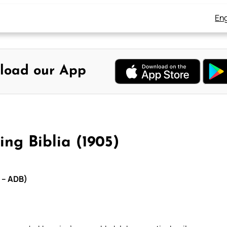
Eng
load our App
ng Biblia (1905)
5 – ADB)