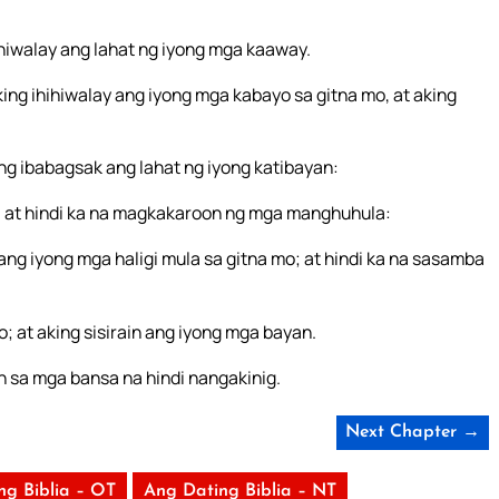
iwalay ang lahat ng iyong mga kaaway.
ing ihihiwalay ang iyong mga kabayo sa gitna mo, at aking
ing ibabagsak ang lahat ng iyong katibayan:
; at hindi ka na magkakaroon ng mga manghuhula:
ang iyong mga haligi mula sa gitna mo; at hindi ka na sasamba
; at aking sisirain ang iyong mga bayan.
n sa mga bansa na hindi nangakinig.
Next Chapter →
ng Biblia – OT
Ang Dating Biblia – NT