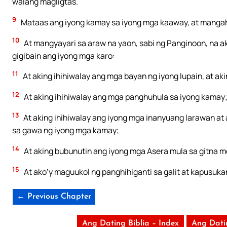
walang magligtas.
9
Mataas ang iyong kamay sa iyong mga kaaway, at mangah
10
At mangyayari sa araw na yaon, sabi ng Panginoon, na ak
gigibain ang iyong mga karo:
11
At aking ihihiwalay ang mga bayan ng iyong lupain, at ak
12
At aking ihihiwalay ang mga panghuhula sa iyong kamay
13
At aking ihihiwalay ang iyong mga inanyuang larawan at 
sa gawa ng iyong mga kamay;
14
At aking bubunutin ang iyong mga Asera mula sa gitna mo
15
At ako’y maguukol ng panghihiganti sa galit at kapusuka
← Previous Chapter
Ang Dating Biblia – Index
Ang Dati