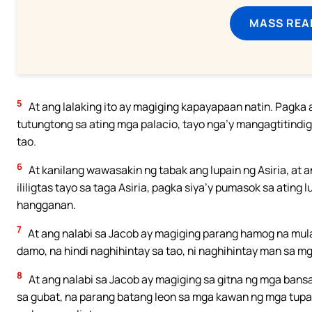
MASS REA
5
At ang lalaking ito ay magiging kapayapaan natin. Pagka a
tutungtong sa ating mga palacio, tayo nga’y mangagtitindig
tao.
6
At kanilang wawasakin ng tabak ang lupain ng Asiria, at 
ililigtas tayo sa taga Asiria, pagka siya’y pumasok sa ating 
hangganan.
7
At ang nalabi sa Jacob ay magiging parang hamog na mul
damo, na hindi naghihintay sa tao, ni naghihintay man sa mg
8
At ang nalabi sa Jacob ay magiging sa gitna ng mga bans
sa gubat, na parang batang leon sa mga kawan ng mga tupa