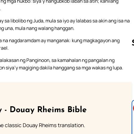
g mga hukbo: siya’y nangubkob laban sa atin; kanilang
.
sa libolibo ng Juda, mula sa iyo ay lalabas sa akin ang isa na
ng una, mula nang walang hanggan.
siya na nagdaramdam ay manganak: kung magkagayon ang
rael.
 kalakasan ng Panginoon, sa kamahalan ng pangalan ng
Follow us 
yon siya’y magiging dakila hanggang sa mga wakas ng lupa.
 - Douay Rheims Bible
he classic Douay Rheims translation.