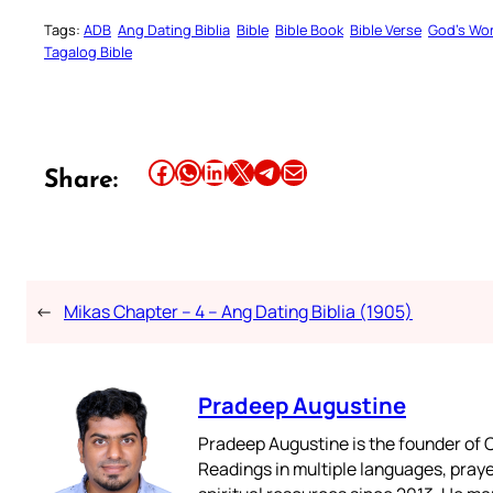
Tags:
ADB
Ang Dating Biblia
Bible
Bible Book
Bible Verse
God’s Wo
Tagalog Bible
Share this article on Facebook
Share this article on WhatsApp
Share this article on LinkedIn
Share this article on X
Share this article on Telegram
Email this Article
Share:
←
Mikas Chapter – 4 – Ang Dating Biblia (1905)
Pradeep Augustine
Pradeep Augustine is the founder of C
Readings in multiple languages, praye