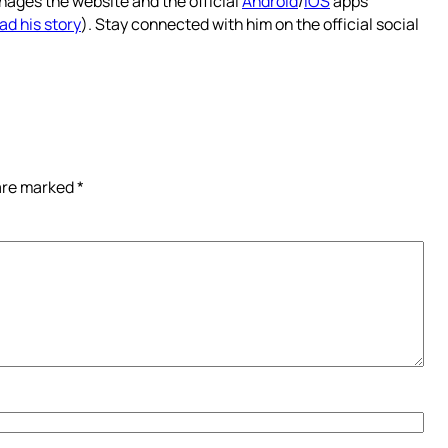
nages the website and the official
Android
/
iOS
apps
ad his story
). Stay connected with him on the official social
 are marked
*