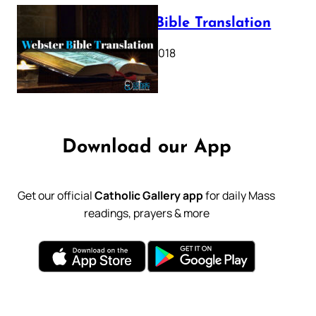
Webster Bible Translation
October 11, 2018
Download our App
Get our official
Catholic Gallery app
for daily Mass
readings, prayers & more