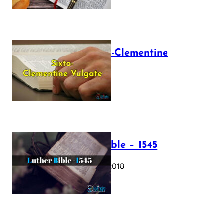
The Sixto-Clementine
Vulgate
July 12, 2025
Luther Bible – 1545
October 17, 2018