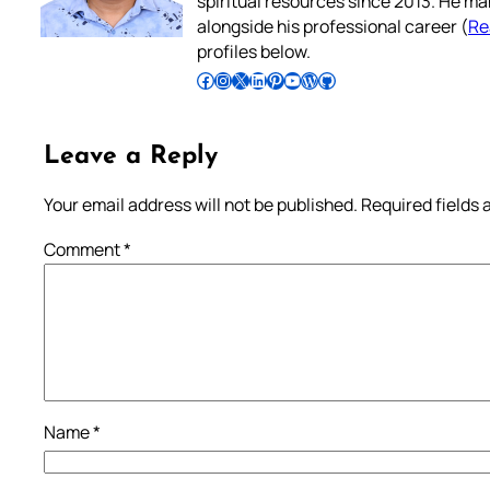
spiritual resources since 2013. He ma
alongside his professional career (
Re
profiles below.
Follow Pradeep on Facebook
Follow Pradeep on Instagram
Follow Pradeep on X
Follow Pradeep on LinkedIn
Follow Pradeep on Pinterest
Subscribe to Pradeep’s Youtube Channel
Follow Pradeep on WordPress
Follow Pradeep on GitHub
Leave a Reply
Your email address will not be published.
Required fields
Comment
*
Name
*