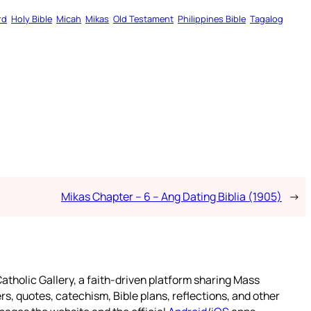
rd
Holy Bible
Micah
Mikas
Old Testament
Philippines Bible
Tagalog
Mikas Chapter – 6 – Ang Dating Biblia (1905)
→
atholic Gallery, a faith-driven platform sharing Mass
rs, quotes, catechism, Bible plans, reflections, and other