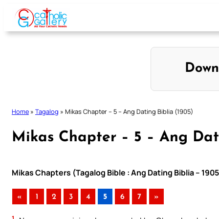
Skip
to
content
Down
Home
»
Tagalog
»
Mikas Chapter – 5 – Ang Dating Biblia (1905)
Mikas Chapter – 5 – Ang Dati
Mikas Chapters (Tagalog Bible : Ang Dating Biblia – 190
«
1
2
3
4
5
6
7
»
1