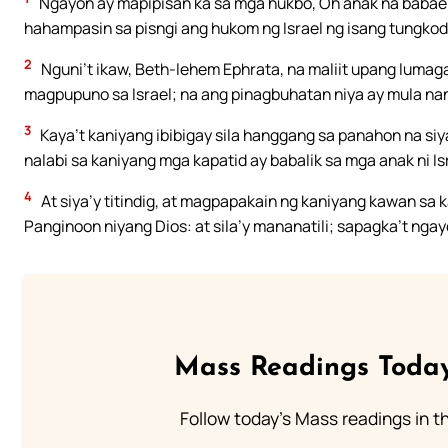
Ngayon ay mapipisan ka sa mga hukbo, Oh anak na babae n
hahampasin sa pisngi ang hukom ng Israel ng isang tungkod
2
Nguni’t ikaw, Beth-lehem Ephrata, na maliit upang lumagay 
magpupuno sa Israel; na ang pinagbuhatan niya ay mula na
3
Kaya’t kaniyang ibibigay sila hanggang sa panahon na 
nalabi sa kaniyang mga kapatid ay babalik sa mga anak ni Is
4
At siya’y titindig, at magpapakain ng kaniyang kawan sa
Panginoon niyang Dios: at sila’y mananatili; sapagka’t nga
Mass Readings Today
Follow today's Mass readings in t