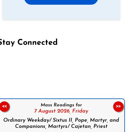
Stay Connected
on Facebook
Follow us on Instagram
Follow us on X
Subscribe to our YouTube Channel
Follow us on WhatsApp
Mass Readings for
<<
>>
7 August 2026,
Friday
Ordinary Weekday/ Sixtus II, Pope, Martyr, and
Companions, Martyrs/ Cajetan, Priest