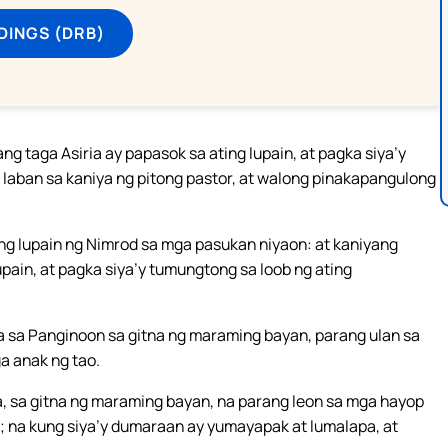
DINGS (DRB)
ng taga Asiria ay papasok sa ating lupain, at pagka siya’y
 laban sa kaniya ng pitong pastor, at walong pinakapangulong
ang lupain ng Nimrod sa mga pasukan niyaon: at kaniyang
lupain, at pagka siya’y tumungtong sa loob ng ating
a sa Panginoon sa gitna ng maraming bayan, parang ulan sa
a anak ng tao.
a, sa gitna ng maraming bayan, na parang leon sa mga hayop
; na kung siya’y dumaraan ay yumayapak at lumalapa, at