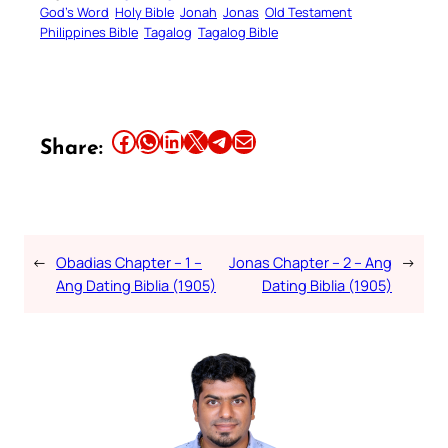
God’s Word
Holy Bible
Jonah
Jonas
Old Testament
Philippines Bible
Tagalog
Tagalog Bible
Share this article on Facebook
Share this article on WhatsApp
Share this article on LinkedIn
Share this article on X
Share this article on Telegram
Email this Article
Share:
←
Obadias Chapter – 1 –
Jonas Chapter – 2 – Ang
→
Ang Dating Biblia (1905)
Dating Biblia (1905)