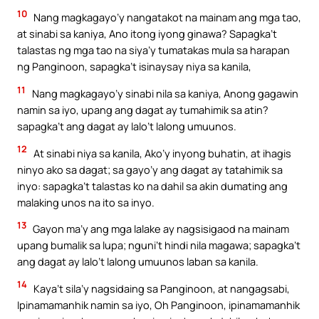
10
Nang magkagayo’y nangatakot na mainam ang mga tao,
at sinabi sa kaniya, Ano itong iyong ginawa? Sapagka’t
talastas ng mga tao na siya’y tumatakas mula sa harapan
ng Panginoon, sapagka’t isinaysay niya sa kanila,
11
Nang magkagayo’y sinabi nila sa kaniya, Anong gagawin
namin sa iyo, upang ang dagat ay tumahimik sa atin?
sapagka’t ang dagat ay lalo’t lalong umuunos.
12
At sinabi niya sa kanila, Ako’y inyong buhatin, at ihagis
ninyo ako sa dagat; sa gayo’y ang dagat ay tatahimik sa
inyo: sapagka’t talastas ko na dahil sa akin dumating ang
malaking unos na ito sa inyo.
13
Gayon ma’y ang mga lalake ay nagsisigaod na mainam
upang bumalik sa lupa; nguni’t hindi nila magawa; sapagka’t
ang dagat ay lalo’t lalong umuunos laban sa kanila.
14
Kaya’t sila’y nagsidaing sa Panginoon, at nangagsabi,
Ipinamamanhik namin sa iyo, Oh Panginoon, ipinamamanhik