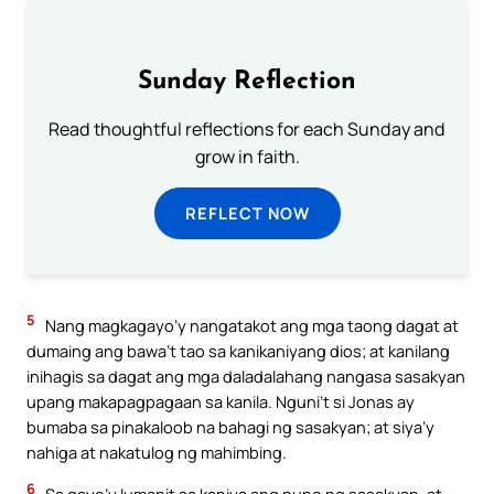
Sunday Reflection
Read thoughtful reflections for each Sunday and
grow in faith.
REFLECT NOW
5
Nang magkagayo’y nangatakot ang mga taong dagat at
dumaing ang bawa’t tao sa kanikaniyang dios; at kanilang
inihagis sa dagat ang mga daladalahang nangasa sasakyan
upang makapagpagaan sa kanila. Nguni’t si Jonas ay
bumaba sa pinakaloob na bahagi ng sasakyan; at siya’y
nahiga at nakatulog ng mahimbing.
6