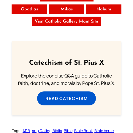
Obadias
Mikas
Nahum
Visit Catholic Gallery Main Site
Catechism of St. Pius X
Explore the concise Q&A guide to Catholic
faith, doctrine, and morals by Pope St. Pius X.
READ CATECHISM
Tags:
ADB
Ang Dating Biblia
Bible
Bible Book
Bible Verse