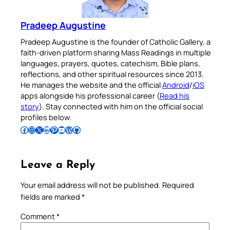
Pradeep Augustine
Pradeep Augustine is the founder of Catholic Gallery, a
faith-driven platform sharing Mass Readings in multiple
languages, prayers, quotes, catechism, Bible plans,
reflections, and other spiritual resources since 2013.
He manages the website and the official
Android
/
iOS
apps alongside his professional career (
Read his
story
). Stay connected with him on the official social
profiles below.
Follow Pradeep on Facebook
Follow Pradeep on Instagram
Follow Pradeep on X
Follow Pradeep on LinkedIn
Follow Pradeep on Pinterest
Subscribe to Pradeep’s Youtube Channel
Follow Pradeep on WordPress
Follow Pradeep on GitHub
Leave a Reply
Your email address will not be published.
Required
fields are marked
*
Comment
*