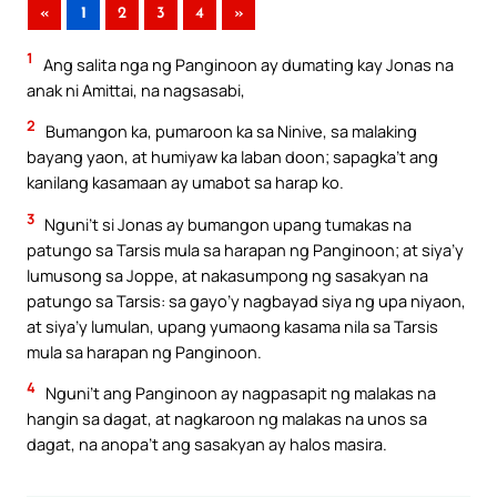
«
1
2
3
4
»
1
Ang salita nga ng Panginoon ay dumating kay Jonas na
anak ni Amittai, na nagsasabi,
2
Bumangon ka, pumaroon ka sa Ninive, sa malaking
bayang yaon, at humiyaw ka laban doon; sapagka’t ang
kanilang kasamaan ay umabot sa harap ko.
3
Nguni’t si Jonas ay bumangon upang tumakas na
patungo sa Tarsis mula sa harapan ng Panginoon; at siya’y
lumusong sa Joppe, at nakasumpong ng sasakyan na
patungo sa Tarsis: sa gayo’y nagbayad siya ng upa niyaon,
at siya’y lumulan, upang yumaong kasama nila sa Tarsis
mula sa harapan ng Panginoon.
4
Nguni’t ang Panginoon ay nagpasapit ng malakas na
hangin sa dagat, at nagkaroon ng malakas na unos sa
dagat, na anopa’t ang sasakyan ay halos masira.