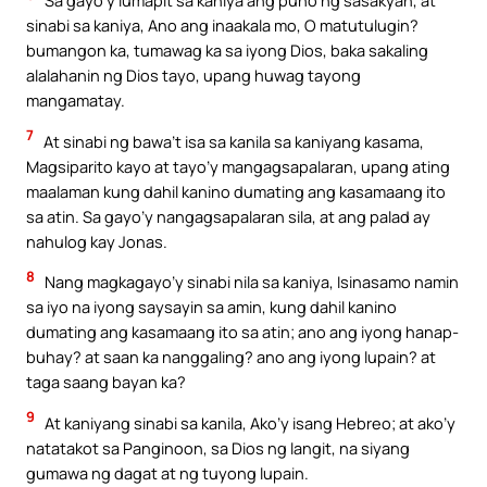
Sa gayo’y lumapit sa kaniya ang puno ng sasakyan, at
sinabi sa kaniya, Ano ang inaakala mo, O matutulugin?
bumangon ka, tumawag ka sa iyong Dios, baka sakaling
alalahanin ng Dios tayo, upang huwag tayong
mangamatay.
7
At sinabi ng bawa’t isa sa kanila sa kaniyang kasama,
Magsiparito kayo at tayo’y mangagsapalaran, upang ating
maalaman kung dahil kanino dumating ang kasamaang ito
sa atin. Sa gayo’y nangagsapalaran sila, at ang palad ay
nahulog kay Jonas.
8
Nang magkagayo’y sinabi nila sa kaniya, Isinasamo namin
sa iyo na iyong saysayin sa amin, kung dahil kanino
dumating ang kasamaang ito sa atin; ano ang iyong hanap-
buhay? at saan ka nanggaling? ano ang iyong lupain? at
taga saang bayan ka?
9
At kaniyang sinabi sa kanila, Ako’y isang Hebreo; at ako’y
natatakot sa Panginoon, sa Dios ng langit, na siyang
gumawa ng dagat at ng tuyong lupain.