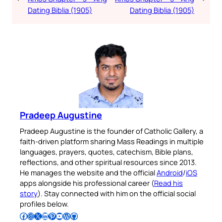
Dating Biblia (1905)
Dating Biblia (1905)
Pradeep Augustine
Pradeep Augustine is the founder of Catholic Gallery, a
faith-driven platform sharing Mass Readings in multiple
languages, prayers, quotes, catechism, Bible plans,
reflections, and other spiritual resources since 2013.
He manages the website and the official
Android
/
iOS
apps alongside his professional career (
Read his
story
). Stay connected with him on the official social
profiles below.
Follow Pradeep on Facebook
Follow Pradeep on Instagram
Follow Pradeep on X
Follow Pradeep on LinkedIn
Follow Pradeep on Pinterest
Subscribe to Pradeep’s Youtube Channel
Follow Pradeep on WordPress
Follow Pradeep on GitHub