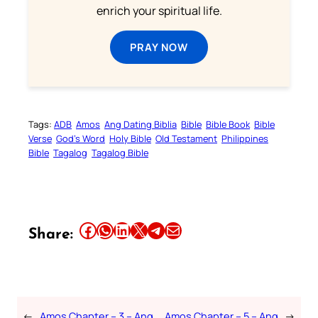
enrich your spiritual life.
PRAY NOW
Tags:
ADB
Amos
Ang Dating Biblia
Bible
Bible Book
Bible
Verse
God’s Word
Holy Bible
Old Testament
Philippines
Bible
Tagalog
Tagalog Bible
Share this article on Facebook
Share this article on WhatsApp
Share this article on LinkedIn
Share this article on X
Share this article on Telegram
Email this Article
Share:
←
Amos Chapter – 3 – Ang
Amos Chapter – 5 – Ang
→