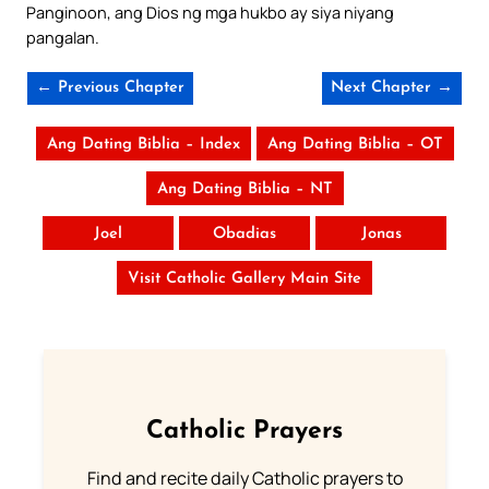
Panginoon, ang Dios ng mga hukbo ay siya niyang
pangalan.
← Previous Chapter
Next Chapter →
Ang Dating Biblia – Index
Ang Dating Biblia – OT
Ang Dating Biblia – NT
Joel
Obadias
Jonas
Visit Catholic Gallery Main Site
Catholic Prayers
Find and recite daily Catholic prayers to