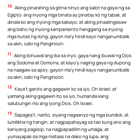
10
Aking pinarating sa gitna ninyo ang salot na gaya ng sa
Egipto: ang inyong mga binata ay pinatay ko ng tabak, at
dinala ko ang inyong mga kabayo; at aking pinaalingasaw
ang baho ng inyong kampamento hanggang sa inyong
mga butas ng ilong; gayon ma’y hindi kayo nanganumbalik
sa akin, sabi ng Panginoon.
11
Aking ibinuwal ang iba sa inyo, gaya nang ibuwal ng Dios
ang Sodoma at Gomorra, at kayo’y naging gaya ng dupong
na naagaw sa apoy: gayon ma’y hindi kayo nanganumbalik
sa akin, sabi ng Panginoon.
12
Kaya’t ganito ang gagawin ko sa iyo, Oh Israel; at
yamang aking gagawin ito sa iyo, humanda kang
salubungin mo ang iyong Dios, Oh Israel.
13
Sapagka’t, narito, siyang nagaanyo ng mga bundok, at
lumilikha ng hangin, at nagpapahayag sa tao kung ano ang
kaniyang pagiisip; na nagpapadilim ng umaga, at
yumayapak sa mga mataas na dako ng lupa, ang