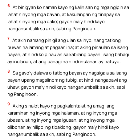
6
At binigyan ko naman kayo ng kalinisan ng mga ngipin sa
lahat ninyong mga bayan, at kakulangan ng tinapay sa
lahat ninyong mga dako; gayon ma’y hindi kayo
nanganumbalik sa akin, sabi ng Panginoon.
7
At akin namang pinigil ang ulan sa inyo, nang tatlong
buwan na lamang at pagaani na; at aking pinaulan sa isang
bayan, at hindi ko pinaulan sa kabilang bayan: isang bahagi
ay inulanan, at ang bahagi na hindi inulanan ay natuyo.
8
Sa gayo’y dalawa o tatlong bayan ay nagsigala sa isang
bayan upang magsiinom ng tubig, at hindi nangapawi ang
uhaw: gayon ma’y hindi kayo nanganumbalik sa akin, sabi
ng Panginoon.
9
Aking sinalot kayo ng pagkalanta at ng amag: ang
karamihan ng inyong mga halaman, at ng inyong mga
ubasan, at ng inyong mga igusan, at ng inyong mga
olibohan ay nilipol ng tipaklong: gayon ma’y hindi kayo
nanganumbalik sa akin, sabi ng Panginoon.