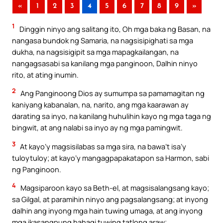
«
1
2
3
4
5
6
7
8
9
»
1
Dinggin ninyo ang salitang ito, Oh mga baka ng Basan, na
nangasa bundok ng Samaria, na nagsisipighati sa mga
dukha, na nagsisigipit sa mga mapagkailangan, na
nangagsasabi sa kanilang mga panginoon, Dalhin ninyo
rito, at ating inumin.
2
Ang Panginoong Dios ay sumumpa sa pamamagitan ng
kaniyang kabanalan, na, narito, ang mga kaarawan ay
darating sa inyo, na kanilang huhulihin kayo ng mga taga ng
bingwit, at ang nalabi sa inyo ay ng mga pamingwit.
3
At kayo’y magsisilabas sa mga sira, na bawa’t isa’y
tuloytuloy; at kayo’y mangagpapakatapon sa Harmon, sabi
ng Panginoon.
4
Magsiparoon kayo sa Beth-el, at magsisalangsang kayo;
sa Gilgal, at paramihin ninyo ang pagsalangsang; at inyong
dalhin ang inyong mga hain tuwing umaga, at ang inyong
mga ikasangpung bahagi tuwing tatlong araw;