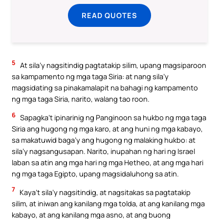
READ QUOTES
5
At sila’y nagsitindig pagtatakip silim, upang magsiparoon
sa kampamento ng mga taga Siria: at nang sila’y
magsidating sa pinakamalapit na bahagi ng kampamento
ng mga taga Siria, narito, walang tao roon.
6
Sapagka’t ipinarinig ng Panginoon sa hukbo ng mga taga
Siria ang hugong ng mga karo, at ang huni ng mga kabayo,
sa makatuwid baga’y ang hugong ng malaking hukbo: at
sila’y nagsangusapan. Narito, inupahan ng hari ng Israel
laban sa atin ang mga hari ng mga Hetheo, at ang mga hari
ng mga taga Egipto, upang magsidaluhong sa atin.
7
Kaya’t sila’y nagsitindig, at nagsitakas sa pagtatakip
silim, at iniwan ang kanilang mga tolda, at ang kanilang mga
kabayo, at ang kanilang mga asno, at ang buong