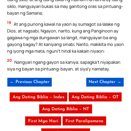
siklo, mangyayari bukas sa may ganitong oras sa pintuang-
bayan ng Samaria;
19
At ang punong kawal na yaon ay sumagot sa lalake ng
Dios, at nagsabi, Ngayon, narito, kung ang Panginoon ay
gagawa ng mga dungawan sa langit, mangyayari ba ang
gayong bagay? At kaniyang sinabi, Narito, makikita mo yaon
ng iyong mga mata, nguni’t hindi ka kakain niyaon:
20
Nangyari ngang gayon sa kaniya; sapagka’t niyapakan
siya ng bayan sa pintuang-bayan, at siya’y namatay.
← Previous Chapter
Next Chapter →
Ang Dating Biblia – Index
Ang Dating Biblia – OT
Ang Dating Biblia – NT
First Mga Hari
First Paralipomeno