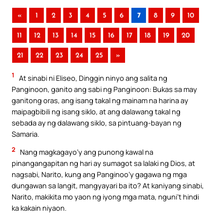
«
1
2
3
4
5
6
7
8
9
10
11
12
13
14
15
16
17
18
19
20
21
22
23
24
25
»
1
At sinabi ni Eliseo, Dinggin ninyo ang salita ng
Panginoon, ganito ang sabi ng Panginoon: Bukas sa may
ganitong oras, ang isang takal ng mainam na harina ay
maipagbibili ng isang siklo, at ang dalawang takal ng
sebada ay ng dalawang siklo, sa pintuang-bayan ng
Samaria.
2
Nang magkagayo’y ang punong kawal na
pinangangapitan ng hari ay sumagot sa lalaki ng Dios, at
nagsabi, Narito, kung ang Panginoo’y gagawa ng mga
dungawan sa langit, mangyayari ba ito? At kaniyang sinabi,
Narito, makikita mo yaon ng iyong mga mata, nguni’t hindi
ka kakain niyaon.