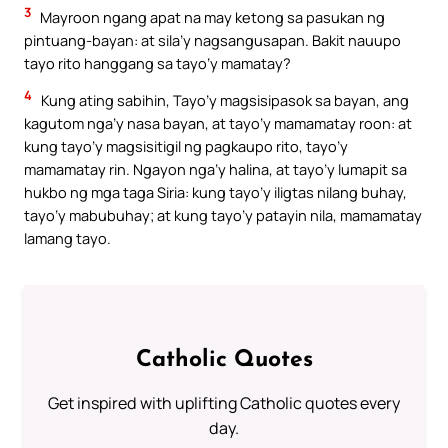
3
Mayroon ngang apat na may ketong sa pasukan ng
pintuang-bayan: at sila’y nagsangusapan. Bakit nauupo
tayo rito hanggang sa tayo’y mamatay?
4
Kung ating sabihin, Tayo’y magsisipasok sa bayan, ang
kagutom nga’y nasa bayan, at tayo’y mamamatay roon: at
kung tayo’y magsisitigil ng pagkaupo rito, tayo’y
mamamatay rin. Ngayon nga’y halina, at tayo’y lumapit sa
hukbo ng mga taga Siria: kung tayo’y iligtas nilang buhay,
tayo’y mabubuhay; at kung tayo’y patayin nila, mamamatay
lamang tayo.
Catholic Quotes
Get inspired with uplifting Catholic quotes every
day.