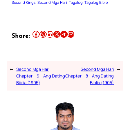
Second Kings
Second Mga Hari
Tagalog
Tagalog Bible
Share this article on Facebook
Share this article on WhatsApp
Share this article on LinkedIn
Share this article on X
Share this article on Telegram
Email this Article
Share:
←
Second Mga Hari
Second Mga Hari
→
Chapter – 6 – Ang Dating
Chapter – 8 – Ang Dating
Biblia (1905)
Biblia (1905)