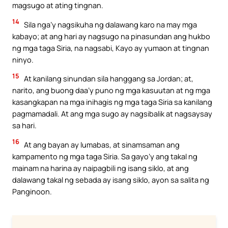
magsugo at ating tingnan.
14
Sila nga’y nagsikuha ng dalawang karo na may mga
kabayo; at ang hari ay nagsugo na pinasundan ang hukbo
ng mga taga Siria, na nagsabi, Kayo ay yumaon at tingnan
ninyo.
15
At kanilang sinundan sila hanggang sa Jordan; at,
narito, ang buong daa’y puno ng mga kasuutan at ng mga
kasangkapan na mga inihagis ng mga taga Siria sa kanilang
pagmamadali. At ang mga sugo ay nagsibalik at nagsaysay
sa hari.
16
At ang bayan ay lumabas, at sinamsaman ang
kampamento ng mga taga Siria. Sa gayo’y ang takal ng
mainam na harina ay naipagbili ng isang siklo, at ang
dalawang takal ng sebada ay isang siklo, ayon sa salita ng
Panginoon.