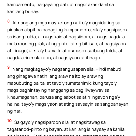
kampamento, na gaya ng dati, at nagsitakas dahil sa
kanilang buhay.
8
At nang ang mga may ketong na ito’y magsidating sa
pinakamalapit na bahagi ng kampamento, sila’y nagsipasok
sa isang tolda, at nagsikain at nagsiinom, at nagsipagdala
mula roon ng pilak, at ng ginto, at ng bihisan, at nagsiyaon
at itinago; at sila’y bumalik, at pumasok sa ibang tolda, at
nagdala rin mula roon, at nagsiyaon at itinago.
9
Nang magkagayo’y nagsangusapan sila. Hindi mabuti
ang ginagawa natin: ang araw na ito ay araw ng
mabubuting balita, at tayo’y tumatahimik: kung tayo’y
magsipaghintay ng hanggang sa pagliliwayway sa
kinaumagahan, parusa ang aabot sa atin: ngayon nga’y
halina, tayo’y magsiyaon at ating saysayin sa sangbahayan
ng hari.
10
Sa gayo’y nagsiparoon sila, at nagsitawag sa
tagatanod-pinto ng bayan: at kanilang isinaysay sa kanila,