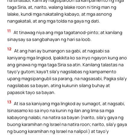
na sinasabi, Kami ay nagsiparoon sa kampamento ng mga
taga Siria, at, narito, walang lalake roon ni tinig man ng
lalake, kundi mga nakataling kabayo, at mga asnong
nangakatali, at ang mga tolda na gaya ng dati.
11
At tinawag niya ang mga tagatanod-pinto; at kanilang
sinaysay sa sangbahayan ng hari sa loob.
12
At ang hari ay bumangon sa gabi, at nagsabi sa
kaniyang mga lingkod, Ipakikita ko sa inyo ngayon kung ano
ang ginawa ng mga taga Siria sa atin. Kanilang talastas na
tayo’y gutom; kaya’t sila’y nagsilabas ng kampamento
upang magsipangubli sa parang, na nagsasabi, Pagka sila’y
nagsilabas sa bayan, ating kukunin silang buhay at
papasok tayo sa bayan.
13
At isa sa kaniyang mga lingkod ay sumagot, at nagsabi,
Isinasamo ko sa inyo na kunin ng ilan ang lima sa mga
kabayong nalabi, na natira sa bayan (narito, sila’y gaya ng
buong karamihan ng Israel na natira roon; narito, sila’y gaya
ng buong karamihan ng Israel na nalipol:) at tayo’y