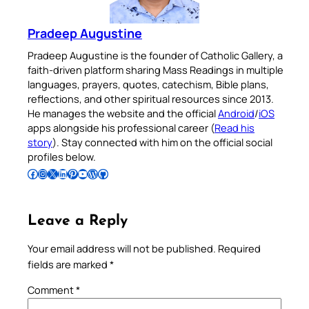
Pradeep Augustine
Pradeep Augustine is the founder of Catholic Gallery, a
faith-driven platform sharing Mass Readings in multiple
languages, prayers, quotes, catechism, Bible plans,
reflections, and other spiritual resources since 2013.
He manages the website and the official
Android
/
iOS
apps alongside his professional career (
Read his
story
). Stay connected with him on the official social
profiles below.
Follow Pradeep on Facebook
Follow Pradeep on Instagram
Follow Pradeep on X
Follow Pradeep on LinkedIn
Follow Pradeep on Pinterest
Subscribe to Pradeep’s Youtube Channel
Follow Pradeep on WordPress
Follow Pradeep on GitHub
Leave a Reply
Your email address will not be published.
Required
fields are marked
*
Comment
*