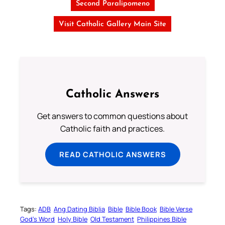
Second Paralipomeno
Visit Catholic Gallery Main Site
Catholic Answers
Get answers to common questions about
Catholic faith and practices.
READ CATHOLIC ANSWERS
Tags:
ADB
Ang Dating Biblia
Bible
Bible Book
Bible Verse
God’s Word
Holy Bible
Old Testament
Philippines Bible