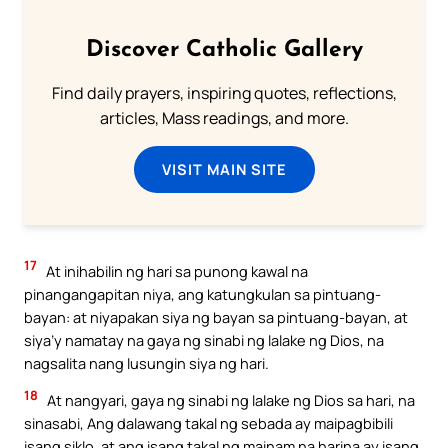
Discover Catholic Gallery
Find daily prayers, inspiring quotes, reflections,
articles, Mass readings, and more.
VISIT MAIN SITE
17
At inihabilin ng hari sa punong kawal na
pinangangapitan niya, ang katungkulan sa pintuang-
bayan: at niyapakan siya ng bayan sa pintuang-bayan, at
siya’y namatay na gaya ng sinabi ng lalake ng Dios, na
nagsalita nang lusungin siya ng hari.
18
At nangyari, gaya ng sinabi ng lalake ng Dios sa hari, na
sinasabi, Ang dalawang takal ng sebada ay maipagbibili
isang siklo, at ang isang takal ng mainam na harina ay isang