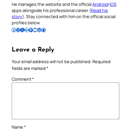
He manages the website and the official
Android
/
iOS
apps alongside his professional career (
Read his
story
). Stay connected with him on the official social
profiles below.
Follow Pradeep on Facebook
Follow Pradeep on Instagram
Follow Pradeep on X
Follow Pradeep on LinkedIn
Follow Pradeep on Pinterest
Subscribe to Pradeep’s Youtube Channel
Follow Pradeep on WordPress
Follow Pradeep on GitHub
Leave a Reply
Your email address will not be published.
Required
fields are marked
*
Comment
*
Name
*