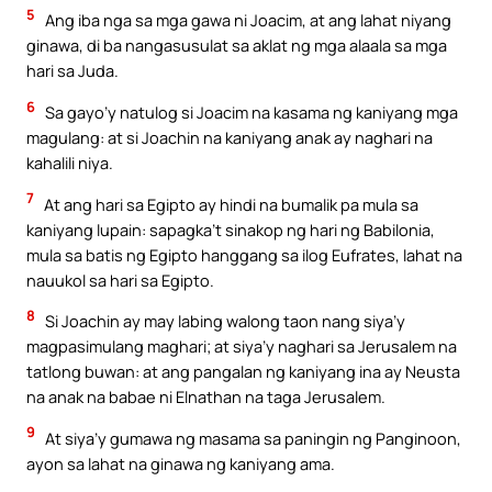
5
Ang iba nga sa mga gawa ni Joacim, at ang lahat niyang
ginawa, di ba nangasusulat sa aklat ng mga alaala sa mga
hari sa Juda.
6
Sa gayo’y natulog si Joacim na kasama ng kaniyang mga
magulang: at si Joachin na kaniyang anak ay naghari na
kahalili niya.
7
At ang hari sa Egipto ay hindi na bumalik pa mula sa
kaniyang lupain: sapagka’t sinakop ng hari ng Babilonia,
mula sa batis ng Egipto hanggang sa ilog Eufrates, lahat na
nauukol sa hari sa Egipto.
8
Si Joachin ay may labing walong taon nang siya’y
magpasimulang maghari; at siya’y naghari sa Jerusalem na
tatlong buwan: at ang pangalan ng kaniyang ina ay Neusta
na anak na babae ni Elnathan na taga Jerusalem.
9
At siya’y gumawa ng masama sa paningin ng Panginoon,
ayon sa lahat na ginawa ng kaniyang ama.