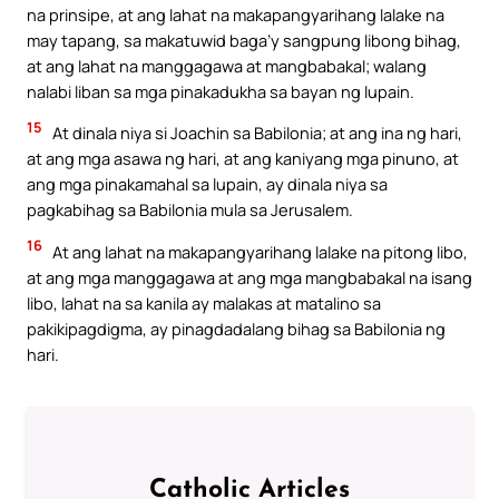
na prinsipe, at ang lahat na makapangyarihang lalake na
may tapang, sa makatuwid baga’y sangpung libong bihag,
at ang lahat na manggagawa at mangbabakal; walang
nalabi liban sa mga pinakadukha sa bayan ng lupain.
15
At dinala niya si Joachin sa Babilonia; at ang ina ng hari,
at ang mga asawa ng hari, at ang kaniyang mga pinuno, at
ang mga pinakamahal sa lupain, ay dinala niya sa
pagkabihag sa Babilonia mula sa Jerusalem.
16
At ang lahat na makapangyarihang lalake na pitong libo,
at ang mga manggagawa at ang mga mangbabakal na isang
libo, lahat na sa kanila ay malakas at matalino sa
pakikipagdigma, ay pinagdadalang bihag sa Babilonia ng
hari.
Catholic Articles