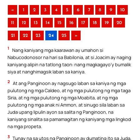
«
1
2
3
4
5
6
7
8
9
10
11
12
13
14
15
16
17
18
19
20
21
22
23
24
25
»
1
Nang kaniyang mga kaarawan ay umahon si
Nabucodonosor na hari sa Babilonia, at si Joacim ay naging
kaniyang alipin na tatlong taon: nang magkagayo’y bumalik
siya at nanghimagsik laban sa kaniya.
2
At ang Panginoon ay nagsugo laban sa kaniya ng mga
pulutong ng mga Caldeo, at ng mga pulutong ng mga taga
Siria, at ng mga pulutong ng mga Moabita, at ng mga
pulutong ng mga anak ni Ammon, at sinugo sila laban sa
Juda upang lipulin ayon sa salita ng Panginoon, na
kaniyang sinalita sa pamamagitan ng kaniyang mga lingkod
na mga propeta.
3
Tunay na sa utos ng Panginoon ay dumating ito sa Juda,