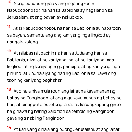
10
Nang panahong yao’y ang mga lingkod ni
Nabucodonosor, na hari sa Babilonia ay nagsiahon sa
Jerusalem, at ang bayan ay nakubkob.
11
At si Nabucodonosor, na hari sa Babilonia ay naparoon
sa bayan, samantalang ang kaniyang mga lingkod ay
nangakukulong.
12
At nilabas ni Joachin na hari sa Juda ang hari sa
Babilonia, niya, at ng kaniyang ina, at ng kaniyang mga
lingkod, at ng kaniyang mga prinsipe, at ng kaniyang mga
pinuno: at kinuha siya ng hari ng Babilonia sa ikawalong
taon ng kaniyang paghahari.
13
At dinala niya mula roon ang lahat na kayamanan ng
bahay ng Panginoon, at ang mga kayamanan ng bahay ng
hari, at pinagputolputol ang lahat na kasangkapang ginto
na ginawa ng haring Salomon sa templo ng Panginoon,
gaya ng sinabi ng Panginoon.
14
At kaniyang dinala ang buong Jerusalem, at ang lahat