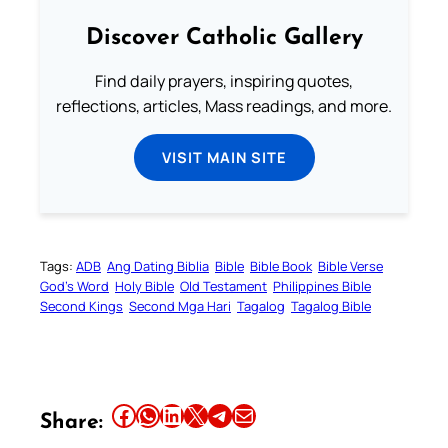
Discover Catholic Gallery
Find daily prayers, inspiring quotes,
reflections, articles, Mass readings, and more.
VISIT MAIN SITE
Tags:
ADB
Ang Dating Biblia
Bible
Bible Book
Bible Verse
God’s Word
Holy Bible
Old Testament
Philippines Bible
Second Kings
Second Mga Hari
Tagalog
Tagalog Bible
Share this article on Facebook
Share this article on WhatsApp
Share this article on LinkedIn
Share this article on X
Share this article on Telegram
Email this Article
Share: