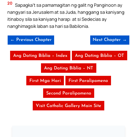
20
Sapagka’t sa pamamagitan ng galit ng Panginoon ay
nangyari sa Jerusalem at sa Juda, hanggang sa kaniyang
itinaboy sila sa kaniyang harap: at si Sedecias ay
nanghimagsik laban sa hari sa Babilonia.
← Previous Chapter
Next Chapter →
Ang Dating Biblia – Index
Ang Dating Biblia – OT
Ang Dating Biblia – NT
First Mga Hari
First Paralipomeno
Second Paralipomeno
Visit Catholic Gallery Main Site