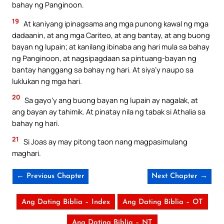
bahay ng Panginoon.
19
At kaniyang ipinagsama ang mga punong kawal ng mga
dadaanin, at ang mga Cariteo, at ang bantay, at ang buong
bayan ng lupain; at kanilang ibinaba ang hari mula sa bahay
ng Panginoon, at nagsipagdaan sa pintuang-bayan ng
bantay hanggang sa bahay ng hari. At siya’y naupo sa
luklukan ng mga hari.
20
Sa gayo’y ang buong bayan ng lupain ay nagalak, at
ang bayan ay tahimik. At pinatay nila ng tabak si Athalia sa
bahay ng hari.
21
Si Joas ay may pitong taon nang magpasimulang
maghari.
← Previous Chapter
Next Chapter →
Ang Dating Biblia – Index
Ang Dating Biblia – OT
Ang Dating Biblia – NT