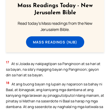
Mass Readings Today - New
Jerusalem Bible
Read today's Mass readings from the New
Jerusalem Bible.
MASS READINGS (NJB)
17
At si Joiada ay nakipagtipan sa Panginoon at sa hari at
sa bayan, na sila’y magiging bayan ng Panginoon; gayon
din sa hari at sa bayan.
18
At ang buong bayan ng lupain ay naparoon sa bahay ni
Baal, at ibinagsak; ang kaniyang mga dambana at ang
kaniyang mga larawan ay pinagputolputol nilang mainam, at
pinatay si Mathan na saserdote ni Baal sa harap ng mga
dambana. At ang saserdote ay naghalal ng mga katiwala sa