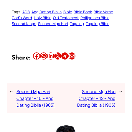
Tags:
ADB
Ang Dating Biblia
Bible
Bible Book
Bible Verse
God’s Word
Holy Bible
Old Testament
Philippines Bible
Second Kings
Second Mga Hari
Tagalog
Tagalog Bible
Share this article on Facebook
Share this article on WhatsApp
Share this article on LinkedIn
Share this article on X
Share this article on Telegram
Email this Article
Share:
←
Second Mga Hari
Second Mga Hari
→
Chapter – 10 – Ang
Chapter – 12 – Ang
Dating Biblia (1905)
Dating Biblia (1905)