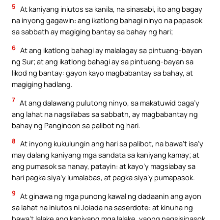
5
At kaniyang iniutos sa kanila, na sinasabi, ito ang bagay
na inyong gagawin: ang ikatlong bahagi ninyo na papasok
sa sabbath ay magiging bantay sa bahay ng hari;
6
At ang ikatlong bahagi ay malalagay sa pintuang-bayan
ng Sur; at ang ikatlong bahagi ay sa pintuang-bayan sa
likod ng bantay: gayon kayo magbabantay sa bahay, at
magiging hadlang.
7
At ang dalawang pulutong ninyo, sa makatuwid baga’y
ang lahat na nagsilabas sa sabbath, ay magbabantay ng
bahay ng Panginoon sa palibot ng hari.
8
At inyong kukulungin ang hari sa palibot, na bawa’t isa’y
may dalang kaniyang mga sandata sa kaniyang kamay; at
ang pumasok sa hanay, patayin: at kayo’y magsiabay sa
hari pagka siya’y lumalabas, at pagka siya’y pumapasok.
9
At ginawa ng mga punong kawal ng dadaanin ang ayon
sa lahat na iniutos ni Joiada na saserdote: at kinuha ng
bawa’t lalake ang kaniyang mga lalake, yaong nagsisipasok