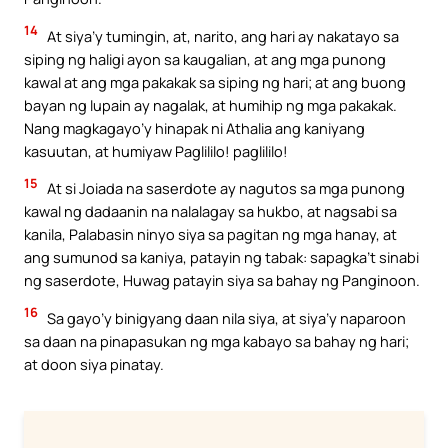
14
At siya’y tumingin, at, narito, ang hari ay nakatayo sa
siping ng haligi ayon sa kaugalian, at ang mga punong
kawal at ang mga pakakak sa siping ng hari; at ang buong
bayan ng lupain ay nagalak, at humihip ng mga pakakak.
Nang magkagayo’y hinapak ni Athalia ang kaniyang
kasuutan, at humiyaw Paglililo! paglililo!
15
At si Joiada na saserdote ay nagutos sa mga punong
kawal ng dadaanin na nalalagay sa hukbo, at nagsabi sa
kanila, Palabasin ninyo siya sa pagitan ng mga hanay, at
ang sumunod sa kaniya, patayin ng tabak: sapagka’t sinabi
ng saserdote, Huwag patayin siya sa bahay ng Panginoon.
16
Sa gayo’y binigyang daan nila siya, at siya’y naparoon
sa daan na pinapasukan ng mga kabayo sa bahay ng hari;
at doon siya pinatay.