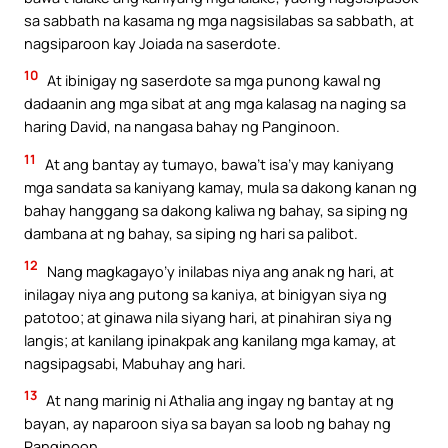
sa sabbath na kasama ng mga nagsisilabas sa sabbath, at
nagsiparoon kay Joiada na saserdote.
10
At ibinigay ng saserdote sa mga punong kawal ng
dadaanin ang mga sibat at ang mga kalasag na naging sa
haring David, na nangasa bahay ng Panginoon.
11
At ang bantay ay tumayo, bawa’t isa’y may kaniyang
mga sandata sa kaniyang kamay, mula sa dakong kanan ng
bahay hanggang sa dakong kaliwa ng bahay, sa siping ng
dambana at ng bahay, sa siping ng hari sa palibot.
12
Nang magkagayo’y inilabas niya ang anak ng hari, at
inilagay niya ang putong sa kaniya, at binigyan siya ng
patotoo; at ginawa nila siyang hari, at pinahiran siya ng
langis; at kanilang ipinakpak ang kanilang mga kamay, at
nagsipagsabi, Mabuhay ang hari.
13
At nang marinig ni Athalia ang ingay ng bantay at ng
bayan, ay naparoon siya sa bayan sa loob ng bahay ng
Panginoon.