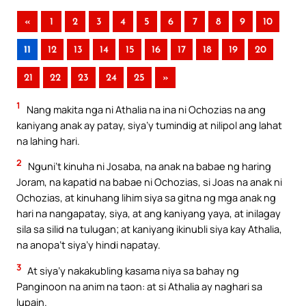
«
1
2
3
4
5
6
7
8
9
10
11
12
13
14
15
16
17
18
19
20
21
22
23
24
25
»
1
Nang makita nga ni Athalia na ina ni Ochozias na ang
kaniyang anak ay patay, siya’y tumindig at nilipol ang lahat
na lahing hari.
2
Nguni’t kinuha ni Josaba, na anak na babae ng haring
Joram, na kapatid na babae ni Ochozias, si Joas na anak ni
Ochozias, at kinuhang lihim siya sa gitna ng mga anak ng
hari na nangapatay, siya, at ang kaniyang yaya, at inilagay
sila sa silid na tulugan; at kaniyang ikinubli siya kay Athalia,
na anopa’t siya’y hindi napatay.
3
At siya’y nakakubling kasama niya sa bahay ng
Panginoon na anim na taon: at si Athalia ay naghari sa
lupain.