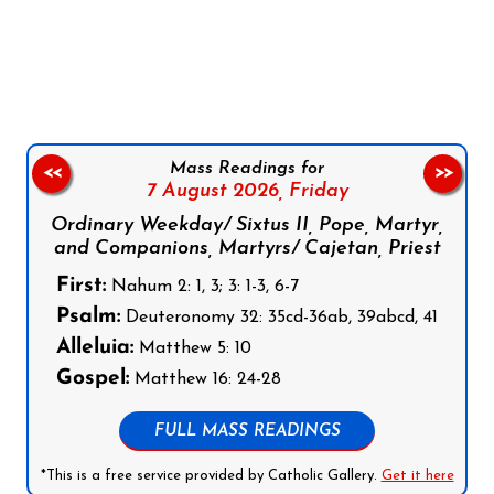
Follow us on Facebook
Follow us on Instagram
Follow us on X
Subscribe to our YouTube Channel
Follow us on WhatsApp
Mass Readings for
<<
>>
7 August 2026,
Friday
Ordinary Weekday/ Sixtus II, Pope, Martyr,
and Companions, Martyrs/ Cajetan, Priest
First:
Nahum 2: 1, 3; 3: 1-3, 6-7
Psalm:
Deuteronomy 32: 35cd-36ab, 39abcd, 41
Alleluia:
Matthew 5: 10
Gospel:
Matthew 16: 24-28
FULL MASS READINGS
*This is a free service provided by Catholic Gallery.
Get it here