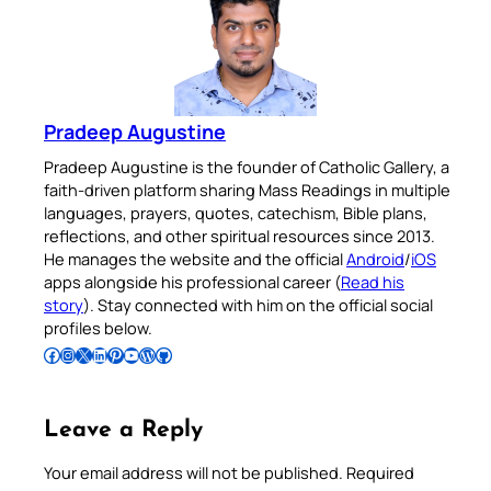
Pradeep Augustine
Pradeep Augustine is the founder of Catholic Gallery, a
faith-driven platform sharing Mass Readings in multiple
languages, prayers, quotes, catechism, Bible plans,
reflections, and other spiritual resources since 2013.
He manages the website and the official
Android
/
iOS
apps alongside his professional career (
Read his
story
). Stay connected with him on the official social
profiles below.
Follow Pradeep on Facebook
Follow Pradeep on Instagram
Follow Pradeep on X
Follow Pradeep on LinkedIn
Follow Pradeep on Pinterest
Subscribe to Pradeep’s Youtube Channel
Follow Pradeep on WordPress
Follow Pradeep on GitHub
Leave a Reply
Your email address will not be published.
Required