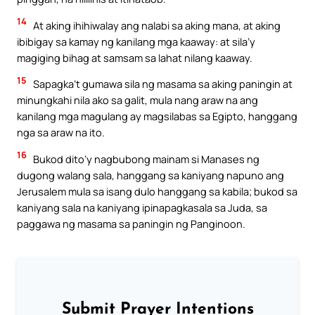
14
At aking ihihiwalay ang nalabi sa aking mana, at aking
ibibigay sa kamay ng kanilang mga kaaway: at sila’y
magiging bihag at samsam sa lahat nilang kaaway.
15
Sapagka’t gumawa sila ng masama sa aking paningin at
minungkahi nila ako sa galit, mula nang araw na ang
kanilang mga magulang ay magsilabas sa Egipto, hanggang
nga sa araw na ito.
16
Bukod dito’y nagbubong mainam si Manases ng
dugong walang sala, hanggang sa kaniyang napuno ang
Jerusalem mula sa isang dulo hanggang sa kabila; bukod sa
kaniyang sala na kaniyang ipinapagkasala sa Juda, sa
paggawa ng masama sa paningin ng Panginoon.
Submit Prayer Intentions