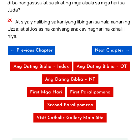
di ba nangasusulat sa aklat ng mga alaala sa mga hari sa
Juda?
26
At siya’y nalibing sa kaniyang libingan sa halamanan ng
Uzza; at si Josias na kaniyang anak ay naghari na kahalili
niya.
← Previous Chapter
Next Chapter →
Ang Dating Biblia – Index
Ang Dating Biblia – OT
Ang Dating Biblia – NT
First Mga Hari
First Paralipomeno
Second Paralipomeno
Visit Catholic Gallery Main Site