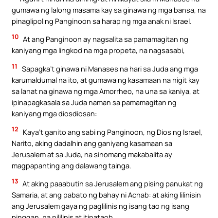
gumawa ng lalong masama kay sa ginawa ng mga bansa, na
pinaglipol ng Panginoon sa harap ng mga anak ni Israel.
10
At ang Panginoon ay nagsalita sa pamamagitan ng
kaniyang mga lingkod na mga propeta, na nagsasabi,
11
Sapagka’t ginawa ni Manases na hari sa Juda ang mga
karumaldumal na ito, at gumawa ng kasamaan na higit kay
sa lahat na ginawa ng mga Amorrheo, na una sa kaniya, at
ipinapagkasala sa Juda naman sa pamamagitan ng
kaniyang mga diosdiosan:
12
Kaya’t ganito ang sabi ng Panginoon, ng Dios ng Israel,
Narito, aking dadalhin ang ganiyang kasamaan sa
Jerusalem at sa Juda, na sinomang makabalita ay
magpapanting ang dalawang tainga.
13
At aking paaabutin sa Jerusalem ang pising panukat ng
Samaria, at ang pabato ng bahay ni Achab: at aking lilinisin
ang Jerusalem gaya ng paglilinis ng isang tao ng isang
pinggan, na nililinis at itinataob.