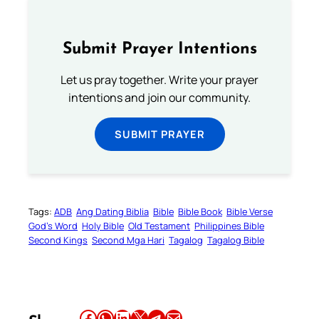
Submit Prayer Intentions
Let us pray together. Write your prayer
intentions and join our community.
SUBMIT PRAYER
Tags:
ADB
Ang Dating Biblia
Bible
Bible Book
Bible Verse
God’s Word
Holy Bible
Old Testament
Philippines Bible
Second Kings
Second Mga Hari
Tagalog
Tagalog Bible
Share this article on Facebook
Share this article on WhatsApp
Share this article on LinkedIn
Share this article on X
Share this article on Telegram
Email this Article