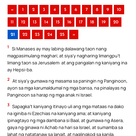
«
1
2
3
4
5
6
7
8
9
10
11
12
13
14
15
16
17
18
19
20
21
22
23
24
25
»
1
Si Manases ay may labing dalawang taon nang
magpasimulang maghari; at siya’y nagharing limangpu’t
limang taon sa Jerusalem: at ang pangalan ng kaniyang ina
ay Hepsi-ba.
2
At siya’y gumawa ng masama sa paningin ng Panginoon,
ayon sa mga karumaldumal ng mga bansa, na pinalayas ng
Panginoon sa harap ng mga anak ni Israel.
3
Sapagka’t kaniyang itinayo uli ang mga mataas na dako
na iginiba ni Ezechias na kaniyang ama; at kaniyang
ipinagtayo ng mga dambana si Baal, at gumawa ng Asera,
gaya ng ginawa ni Achab na hari sa Israel, at sumamba sa
lahat ng natatanaw sa langit, at naglingkod sa kanila.