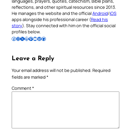
languages, prayers, quotes, catechism, Bible plans,
reflections, and other spiritual resources since 2013.
He manages the website and the official
Android
/
iOS
apps alongside his professional career (
Read his
story
). Stay connected with him on the official social
profiles below.
Follow Pradeep on Facebook
Follow Pradeep on Instagram
Follow Pradeep on X
Follow Pradeep on LinkedIn
Follow Pradeep on Pinterest
Subscribe to Pradeep’s Youtube Channel
Follow Pradeep on WordPress
Follow Pradeep on GitHub
Leave a Reply
Your email address will not be published.
Required
fields are marked
*
Comment
*