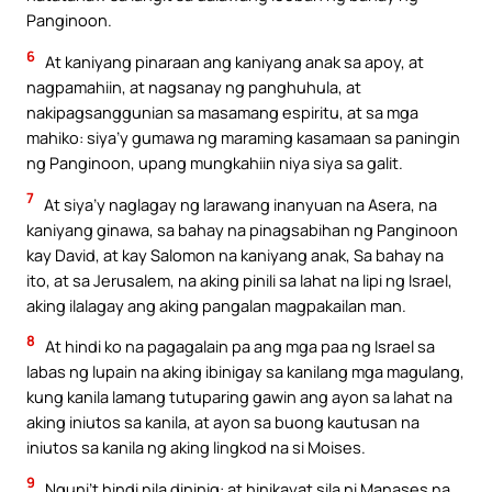
Panginoon.
6
At kaniyang pinaraan ang kaniyang anak sa apoy, at
nagpamahiin, at nagsanay ng panghuhula, at
nakipagsanggunian sa masamang espiritu, at sa mga
mahiko: siya’y gumawa ng maraming kasamaan sa paningin
ng Panginoon, upang mungkahiin niya siya sa galit.
7
At siya’y naglagay ng larawang inanyuan na Asera, na
kaniyang ginawa, sa bahay na pinagsabihan ng Panginoon
kay David, at kay Salomon na kaniyang anak, Sa bahay na
ito, at sa Jerusalem, na aking pinili sa lahat na lipi ng Israel,
aking ilalagay ang aking pangalan magpakailan man.
8
At hindi ko na pagagalain pa ang mga paa ng Israel sa
labas ng lupain na aking ibinigay sa kanilang mga magulang,
kung kanila lamang tutuparing gawin ang ayon sa lahat na
aking iniutos sa kanila, at ayon sa buong kautusan na
iniutos sa kanila ng aking lingkod na si Moises.
9
Nguni’t hindi nila dininig: at hinikayat sila ni Manases na