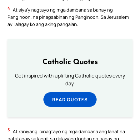
4
At siya’y nagtayo ng mga dambana sa bahay ng
Panginoon, na pinagsabihan ng Panginoon, Sa Jerusalem
ay ilalagay ko ang aking pangalan.
Catholic Quotes
Get inspired with uplifting Catholic quotes every
day.
READ QUOTES
5
At kaniyang ipinagtayo ng mga dambana ang lahat na
natatanaw sa langit sa dalawang looban ng bahay ng