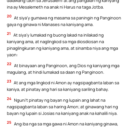
dalawang taon sa Jerusalem: at ang pangalan ng kaniyang
ina ay Mesalemeth na anak ni Harus na taga Jotba.
20
At siya’y gumawa ng masama sa paningin ng Panginoon
gaya ng ginawa ni Manases na kaniyang ama.
21
At siya’y lumakad ng buong lakad na inilakad ng
kaniyang ama, at naglingkod sa mga diosdiosan na
pinaglingkuran ng kaniyang ama, at sinamba niya ang mga
yaon:
22
At binayaan ang Panginoon, ang Dios ng kaniyang mga
magulang, at hindi lumakad sa daan ng Panginoon.
23
At ang mga lingkod ni Amon ay nagsipagbanta laban sa
kaniya, at pinatay ang hari sa kaniyang sariling bahay.
24
Nguni’t pinatay ng bayan ng lupain ang lahat na
nagsipagbanta laban sa haring Amon; at ginawang hari ng
bayan ng lupain si Josias na kaniyang anak na kahalili niya.
25
Ang iba nga sa mga gawa ni Amon na kaniyang ginawa,