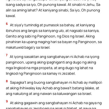
isang sadya sa iyo, Oh punong kawal. At sinabi ni Jehu, Sa
alin sa aming lahat? At kaniyang sinabi, Sa iyo, Oh punong
kawal.
6
At siya’y tumindig at pumasok sa bahay, at kaniyang
ibinuhos ang langis sa kaniyang ulo, at nagsabi sa kaniya,
Ganito ang sabi ng Panginoon, ng Dios ng Israel. Aking
pinahiran ka upang maging hari sa bayan ng Panginoon, sa
makatuwid baga’y sa Israel.
7
At iyong sasaktan ang sangbahayan ni Achab na iyong
panginoon, upang aking ipaghiganti ang dugo ng aking
mga lingkod na mga propeta, at ang dugo ng lahat na
lingkod ng Panginoon sa kamay ni Jezabel.
8
Sapagka’t ang buong sangbahayan ni Achab ay malilipol:
at aking ihihiwalay kay Achab ang bawa’t batang lalake, at
ang nakulong at ang naiwan sa kaluwangan sa Israel.
9
At aking gagawin ang sangbahayan ni Achab na gaya ng
sangbahayan ni Jeroboam na anak ni Nabat, at gaya ng