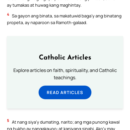
ay tumakas at huwag kang maghintay.
4
Sa gayon ang binata, sa makatuwid baga’y ang binatang
propeta, ay naparoon sa Ramoth-galaad.
Catholic Articles
Explore articles on faith, spirituality, and Catholic
teachings.
READ ARTICLES
5
At nang siya’y dumating, narito; ang mga punong kawal
ng hukbo ay nangakaupo: at kaniyang sinabi, Ako’y may