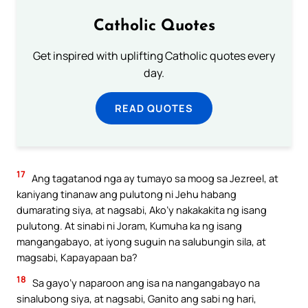
Catholic Quotes
Get inspired with uplifting Catholic quotes every
day.
READ QUOTES
17
Ang tagatanod nga ay tumayo sa moog sa Jezreel, at
kaniyang tinanaw ang pulutong ni Jehu habang
dumarating siya, at nagsabi, Ako’y nakakakita ng isang
pulutong. At sinabi ni Joram, Kumuha ka ng isang
mangangabayo, at iyong suguin na salubungin sila, at
magsabi, Kapayapaan ba?
18
Sa gayo’y naparoon ang isa na nangangabayo na
sinalubong siya, at nagsabi, Ganito ang sabi ng hari,