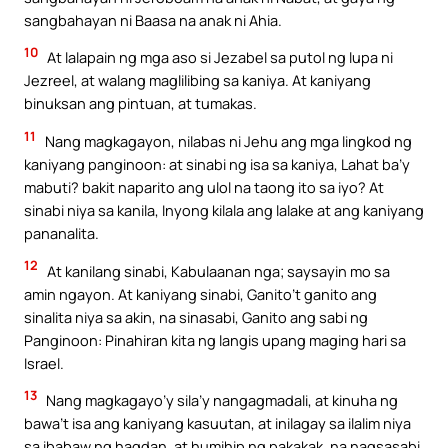
sangbahayan ni Baasa na anak ni Ahia.
10
At lalapain ng mga aso si Jezabel sa putol ng lupa ni
Jezreel, at walang maglilibing sa kaniya. At kaniyang
binuksan ang pintuan, at tumakas.
11
Nang magkagayon, nilabas ni Jehu ang mga lingkod ng
kaniyang panginoon: at sinabi ng isa sa kaniya, Lahat ba’y
mabuti? bakit naparito ang ulol na taong ito sa iyo? At
sinabi niya sa kanila, Inyong kilala ang lalake at ang kaniyang
pananalita.
12
At kanilang sinabi, Kabulaanan nga; saysayin mo sa
amin ngayon. At kaniyang sinabi, Ganito’t ganito ang
sinalita niya sa akin, na sinasabi, Ganito ang sabi ng
Panginoon: Pinahiran kita ng langis upang maging hari sa
Israel.
13
Nang magkagayo’y sila’y nangagmadali, at kinuha ng
bawa’t isa ang kaniyang kasuutan, at inilagay sa ilalim niya
sa ibabaw ng hagdan, at humihip ng pakakak, na nagsasabi,