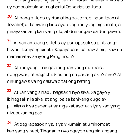
ay nagpasimulang maghari si Ochozias sa Juda.
30
At nang si Jehu ay dumating sa Jezreel nabalitaan ni
Jezabel; at kaniyang kinulayan ang kaniyang mga mata, at
ginayakan ang kaniyang ulo, at dumungaw sa dungawan.
31
At samantalang si Jehu ay pumapasok sa pintuang-
bayan, kaniyang sinabi, Kapayapaan ba ikaw Zimri, ikaw na
mamamatay sa iyong Panginoon?
32
At kaniyang itiningala ang kaniyang mukha sa
dungawan, at nagsabi, Sino ang sa ganang akin? sino? At
dinungaw siya ng dalawa o tatlong bating.
33
At kaniyang sinabi, Ibagsak ninyo siya. Sa gayo’y
ibinagsak nila siya: at ang iba sa kaniyang dugo ay
pumilansik sa pader, at sa mga kabayo: at siya’y kaniyang
niyapakan ng paa.
34
At pagkapasok niya, siya’y kumain at uminom; at
kaniyang sinabi, Tingnan ninyo ngayon ang sinumpang