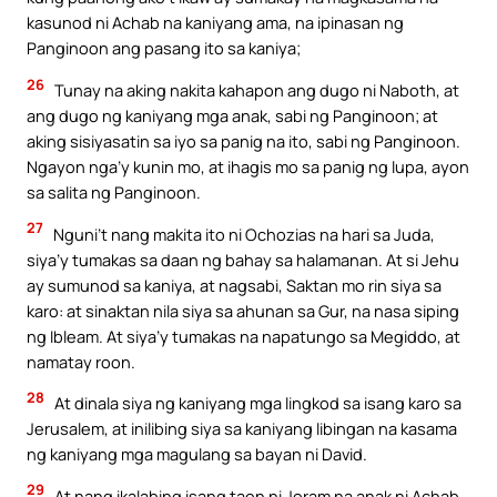
kasunod ni Achab na kaniyang ama, na ipinasan ng
Panginoon ang pasang ito sa kaniya;
26
Tunay na aking nakita kahapon ang dugo ni Naboth, at
ang dugo ng kaniyang mga anak, sabi ng Panginoon; at
aking sisiyasatin sa iyo sa panig na ito, sabi ng Panginoon.
Ngayon nga’y kunin mo, at ihagis mo sa panig ng lupa, ayon
sa salita ng Panginoon.
27
Nguni’t nang makita ito ni Ochozias na hari sa Juda,
siya’y tumakas sa daan ng bahay sa halamanan. At si Jehu
ay sumunod sa kaniya, at nagsabi, Saktan mo rin siya sa
karo: at sinaktan nila siya sa ahunan sa Gur, na nasa siping
ng Ibleam. At siya’y tumakas na napatungo sa Megiddo, at
namatay roon.
28
At dinala siya ng kaniyang mga lingkod sa isang karo sa
Jerusalem, at inilibing siya sa kaniyang libingan na kasama
ng kaniyang mga magulang sa bayan ni David.
29
At nang ikalabing isang taon ni Joram na anak ni Achab