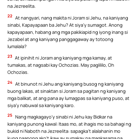
na Jezreelita.
22
At nangyari, nang makita ni Joram si Jehu, na kaniyang
sinabi, Kapayapaan ba Jehu? At siya’y sumagot. Anong
kapayapaan, habang ang mga pakikiapid ng iyong inang si
Jezabel at ang kaniyang panggagaway ay totoong
lumalala?
23
At ipinihit ni Joram ang kaniyang mga kamay, at
tumakas, at nagsabi kay Ochozias. May paglililo, Oh
Ochozias.
24
At binunot ni Jehu ang kaniyang busog ng kaniyang
buong lakas, at sinaktan si Joram sa pagitan ng kaniyang
mga balikat, at ang pana ay lumagpas sa kaniyang puso, at
siya’y nabuwal sa kaniyang karo.
25
Nang magkagayo’y sinabi ni Jehu kay Bidkar na
kaniyang punong kawal: Itaas mo, at ihagis mo sa bahagi ng
bukid ni Naboth na Jezreelita: sapagka’t alalahanin mo
kung paanong ako’t ikaw ay sumakay na magkasama na