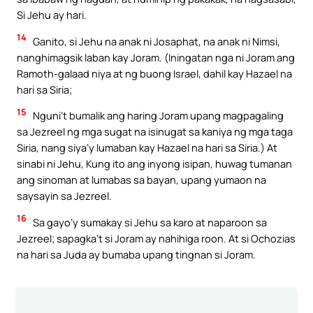
Si Jehu ay hari.
14
Ganito, si Jehu na anak ni Josaphat, na anak ni Nimsi,
nanghimagsik laban kay Joram. (Iningatan nga ni Joram ang
Ramoth-galaad niya at ng buong Israel, dahil kay Hazael na
hari sa Siria;
15
Nguni’t bumalik ang haring Joram upang magpagaling
sa Jezreel ng mga sugat na isinugat sa kaniya ng mga taga
Siria, nang siya’y lumaban kay Hazael na hari sa Siria.) At
sinabi ni Jehu, Kung ito ang inyong isipan, huwag tumanan
ang sinoman at lumabas sa bayan, upang yumaon na
saysayin sa Jezreel.
16
Sa gayo’y sumakay si Jehu sa karo at naparoon sa
Jezreel; sapagka’t si Joram ay nahihiga roon. At si Ochozias
na hari sa Juda ay bumaba upang tingnan si Joram.