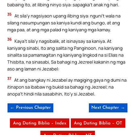
babaing ito, at ilibing ninyo siya: sapagka’t anak ng hari.
35
At sila’y nagsiyaon upang ilibing siya: nguni’t wala na
silang nasumpungan sa kaniya kundi ang bungo, at ang
mga paa, at ang mga palad ng kaniyang mga kamay.
36
Kaya’t sila’y nagsibalik, at isinaysay sa kaniya. At
kaniyang sinabi, Ito ang salita ng Panginoon, na kaniyang
sinalita sa pamamagitan ng kaniyang lingkod na si Elias na
Thisbita, na sinasabi, Sa bahagi ng Jezreel kakanin ng mga
aso ang laman ni Jezabel:
37
At ang bangkay ni Jezabel ay magiging gaya ng dumi na
itinapon sa ibabaw ng bukid sa bahagi ng Jezreel; na
anopa’t hindi nila sasabihin, Ito’y si Jezabel.
← Previous Chapter
Next Chapter →
Ang Dating Biblia – Index
Ang Dating Biblia – OT