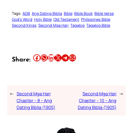
Tags:
ADB
Ang Dating Biblia
Bible
Bible Book
Bible Verse
God’s Word
Holy Bible
Old Testament
Philippines Bible
Second Kings
Second Mga Hari
Tagalog
Tagalog Bible
Share this article on Facebook
Share this article on WhatsApp
Share this article on LinkedIn
Share this article on X
Share this article on Telegram
Email this Article
Share:
←
Second Mga Hari
Second Mga Hari
→
Chapter – 8 – Ang
Chapter – 10 – Ang
Dating Biblia (1905)
Dating Biblia (1905)