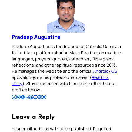
Pradeep Augustine
Pradeep Augustine is the founder of Catholic Gallery, a
faith-driven platform sharing Mass Readings in multiple
languages, prayers, quotes, catechism, Bible plans,
reflections, and other spiritual resources since 2013.
He manages the website and the official
Android
/
iOS
apps alongside his professional career (
Read his
story
). Stay connected with him on the official social
profiles below.
Follow Pradeep on Facebook
Follow Pradeep on Instagram
Follow Pradeep on X
Follow Pradeep on LinkedIn
Follow Pradeep on Pinterest
Subscribe to Pradeep’s Youtube Channel
Follow Pradeep on WordPress
Follow Pradeep on GitHub
Leave a Reply
Your email address will not be published.
Required