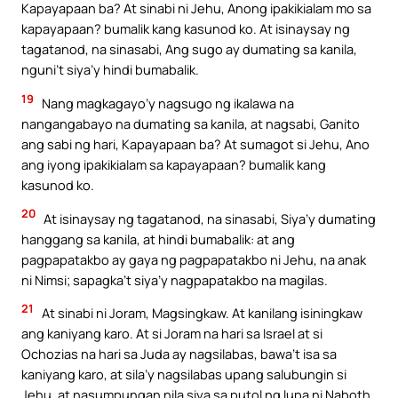
Kapayapaan ba? At sinabi ni Jehu, Anong ipakikialam mo sa
kapayapaan? bumalik kang kasunod ko. At isinaysay ng
tagatanod, na sinasabi, Ang sugo ay dumating sa kanila,
nguni’t siya’y hindi bumabalik.
19
Nang magkagayo’y nagsugo ng ikalawa na
nangangabayo na dumating sa kanila, at nagsabi, Ganito
ang sabi ng hari, Kapayapaan ba? At sumagot si Jehu, Ano
ang iyong ipakikialam sa kapayapaan? bumalik kang
kasunod ko.
20
At isinaysay ng tagatanod, na sinasabi, Siya’y dumating
hanggang sa kanila, at hindi bumabalik: at ang
pagpapatakbo ay gaya ng pagpapatakbo ni Jehu, na anak
ni Nimsi; sapagka’t siya’y nagpapatakbo na magilas.
21
At sinabi ni Joram, Magsingkaw. At kanilang isiningkaw
ang kaniyang karo. At si Joram na hari sa Israel at si
Ochozias na hari sa Juda ay nagsilabas, bawa’t isa sa
kaniyang karo, at sila’y nagsilabas upang salubungin si
Jehu, at nasumpungan nila siya sa putol ng lupa ni Naboth