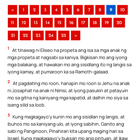
«
1
2
3
4
5
6
7
8
9
10
11
12
13
14
15
16
17
18
19
20
21
22
23
24
25
»
1
At tinawag ni Eliseo na propeta ang isa sa mga anak ng
mga propeta at nagsabi sa kaniya, Bigkisan mo ang iyong
mga balakang, at hawakan mo ang sisidlang ito ng langis sa
iyong kamay, at pumaroon ka sa Ramoth-galaad.
2
At pagdating mo roon, hanapin mo roon si Jehu na anak
ni Josaphat na anak ni Nimsi, at iyong pasukin at patayuin
mo sa gitna ng kaniyang mga kapatid, at dalhin mo siya sa
isang silid sa loob.
3
Kung magkagayo’y kunin mo ang sisidlan ng langis, at
ibuhos mo sa kaniyang ulo, at iyong sabihin, Ganito ang
sabi ng Panginoon, Pinahiran kita upang maging hari sa
Israel. Kung magkagayo’y buksan mo ang pintuan, at ikaw