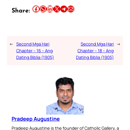
Share this article on Facebook
Share this article on WhatsApp
Share this article on LinkedIn
Share this article on X
Share this article on Telegram
Email this Article
Share:
←
Second Mga Hari
Second Mga Hari
→
Chapter – 16 – Ang
Chapter – 18 – Ang
Dating Biblia (1905)
Dating Biblia (1905)
Pradeep Augustine
Pradeep Augustine is the founder of Catholic Gallery, a