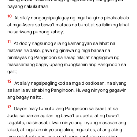
bayang nakukutaan.
10
At sila’y nangagsipaglagay ng mga haligi na pinakaalaala
at mga Asera sa bawa’t mataas na burol, at sa ilalim ng lahat
na sariwang punong kahoy;
11
At doo’y nagsunog sila ng kamangyan sa lahat na
mataas na dako, gaya ng ginawa ng mga bansa na
pinalayas ng Panginoon sa harap nila; at nagsigawa ng
masasamang bagay upang mungkahiin ang Panginoon sa
galit;
12
At sila’y nagsipaglingkod sa mga diosdiosan, na siyang
sa kanila ay sinabi ng Panginoon, Huwag ninyong gagawin
ang bagay na ito.
13
Gayon ma’y tumutol ang Panginoon sa Israel, at sa
Juda, sa pamamagitan ng bawa’t propeta, at ng bawa’t
tagakita, na sinasabi, Iwan ninyo ang inyong masasamang
lakad, at ingatan ninyo ang aking mga utos, at ang aking
mga palatuntunan, ayon sa buong kautusan na aking