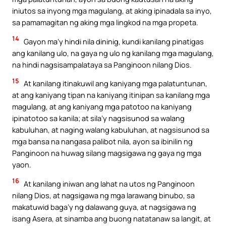
iniutos sa inyong mga magulang, at aking ipinadala sa inyo,
sa pamamagitan ng aking mga lingkod na mga propeta.
14
Gayon ma’y hindi nila dininig, kundi kanilang pinatigas
ang kanilang ulo, na gaya ng ulo ng kanilang mga magulang,
na hindi nagsisampalataya sa Panginoon nilang Dios.
15
At kanilang itinakuwil ang kaniyang mga palatuntunan,
at ang kaniyang tipan na kaniyang itinipan sa kanilang mga
magulang, at ang kaniyang mga patotoo na kaniyang
ipinatotoo sa kanila; at sila’y nagsisunod sa walang
kabuluhan, at naging walang kabuluhan, at nagsisunod sa
mga bansa na nangasa palibot nila, ayon sa ibinilin ng
Panginoon na huwag silang magsigawa ng gaya ng mga
yaon.
16
At kanilang iniwan ang lahat na utos ng Panginoon
nilang Dios, at nagsigawa ng mga larawang binubo, sa
makatuwid baga’y ng dalawang guya, at nagsigawa ng
isang Asera, at sinamba ang buong natatanaw sa langit, at