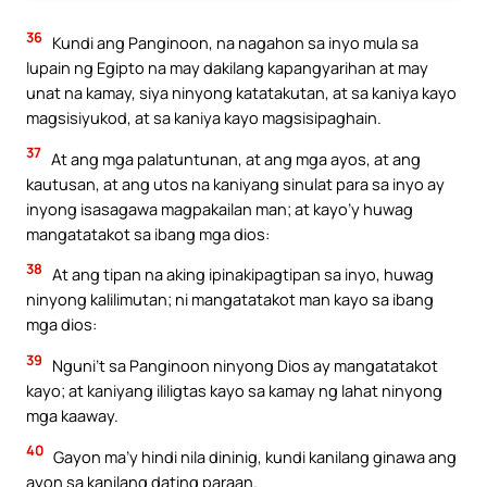
36
Kundi ang Panginoon, na nagahon sa inyo mula sa
lupain ng Egipto na may dakilang kapangyarihan at may
unat na kamay, siya ninyong katatakutan, at sa kaniya kayo
magsisiyukod, at sa kaniya kayo magsisipaghain.
37
At ang mga palatuntunan, at ang mga ayos, at ang
kautusan, at ang utos na kaniyang sinulat para sa inyo ay
inyong isasagawa magpakailan man; at kayo’y huwag
mangatatakot sa ibang mga dios:
38
At ang tipan na aking ipinakipagtipan sa inyo, huwag
ninyong kalilimutan; ni mangatatakot man kayo sa ibang
mga dios:
39
Nguni’t sa Panginoon ninyong Dios ay mangatatakot
kayo; at kaniyang ililigtas kayo sa kamay ng lahat ninyong
mga kaaway.
40
Gayon ma’y hindi nila dininig, kundi kanilang ginawa ang
ayon sa kanilang dating paraan.