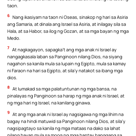
taon.
6
Nang ikasiyam na taon ni Oseas, sinakop ng hari sa Asiria
ang Samaria, at dinala ang Israel sa Asiria, at inilagay sila sa
Hala, at sa Habor, sa ilog ng Gozan, at sa mga bayan ng mga
Medo.
7
At nagkagayon, sapagka’t ang mga anak ni Israel ay
nangagkasala laban sa Panginoon nilang Dios, na siyang
nagahon sa kanila mula sa lupain ng Egipto, mula sa kamay
ni Faraon na hari sa Egipto, at sila’y natakot sa ibang mga
dios.
8
At lumakad sa mga palatuntunan ng mga bansa, na
pinalayas ng Panginoon sa harap ng mga anak ni Israel, at
ng mga hari ng Israel, na kanilang ginawa.
9
At ang mga anak ni Israel ay nagsigawa ng mga lihim na
bagay na hindi matuwid sa Panginoon nilang Dios, at sila’y
nagsipagtayo sa kanila ng mga mataas na dako sa lahat
nilang bayan mula sa moog ng mga bantay hanggang sa