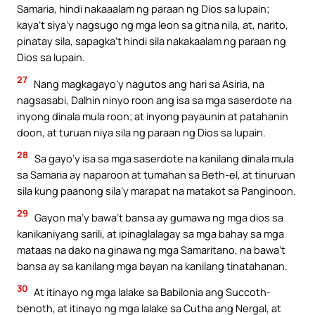
Samaria, hindi nakaaalam ng paraan ng Dios sa lupain;
kaya’t siya’y nagsugo ng mga leon sa gitna nila, at, narito,
pinatay sila, sapagka’t hindi sila nakakaalam ng paraan ng
Dios sa lupain.
27
Nang magkagayo’y nagutos ang hari sa Asiria, na
nagsasabi, Dalhin ninyo roon ang isa sa mga saserdote na
inyong dinala mula roon; at inyong payaunin at patahanin
doon, at turuan niya sila ng paraan ng Dios sa lupain.
28
Sa gayo’y isa sa mga saserdote na kanilang dinala mula
sa Samaria ay naparoon at tumahan sa Beth-el, at tinuruan
sila kung paanong sila’y marapat na matakot sa Panginoon.
29
Gayon ma’y bawa’t bansa ay gumawa ng mga dios sa
kanikaniyang sarili, at ipinaglalagay sa mga bahay sa mga
mataas na dako na ginawa ng mga Samaritano, na bawa’t
bansa ay sa kanilang mga bayan na kanilang tinatahanan.
30
At itinayo ng mga lalake sa Babilonia ang Succoth-
benoth, at itinayo ng mga lalake sa Cutha ang Nergal, at