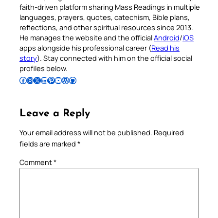
faith-driven platform sharing Mass Readings in multiple
languages, prayers, quotes, catechism, Bible plans,
reflections, and other spiritual resources since 2013.
He manages the website and the official
Android
/
iOS
apps alongside his professional career (
Read his
story
). Stay connected with him on the official social
profiles below.
Follow Pradeep on Facebook
Follow Pradeep on Instagram
Follow Pradeep on X
Follow Pradeep on LinkedIn
Follow Pradeep on Pinterest
Subscribe to Pradeep’s Youtube Channel
Follow Pradeep on WordPress
Follow Pradeep on GitHub
Leave a Reply
Your email address will not be published.
Required
fields are marked
*
Comment
*