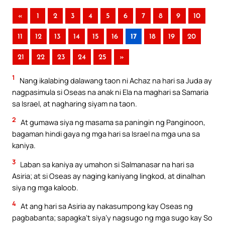
«
1
2
3
4
5
6
7
8
9
10
11
12
13
14
15
16
17
18
19
20
21
22
23
24
25
»
1
Nang ikalabing dalawang taon ni Achaz na hari sa Juda ay
nagpasimula si Oseas na anak ni Ela na maghari sa Samaria
sa Israel, at nagharing siyam na taon.
2
At gumawa siya ng masama sa paningin ng Panginoon,
bagaman hindi gaya ng mga hari sa Israel na mga una sa
kaniya.
3
Laban sa kaniya ay umahon si Salmanasar na hari sa
Asiria; at si Oseas ay naging kaniyang lingkod, at dinalhan
siya ng mga kaloob.
4
At ang hari sa Asiria ay nakasumpong kay Oseas ng
pagbabanta; sapagka’t siya’y nagsugo ng mga sugo kay So