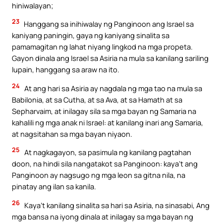
hiniwalayan;
23
Hanggang sa inihiwalay ng Panginoon ang Israel sa
kaniyang paningin, gaya ng kaniyang sinalita sa
pamamagitan ng lahat niyang lingkod na mga propeta.
Gayon dinala ang Israel sa Asiria na mula sa kanilang sariling
lupain, hanggang sa araw na ito.
24
At ang hari sa Asiria ay nagdala ng mga tao na mula sa
Babilonia, at sa Cutha, at sa Ava, at sa Hamath at sa
Sepharvaim, at inilagay sila sa mga bayan ng Samaria na
kahalili ng mga anak ni Israel: at kanilang inari ang Samaria,
at nagsitahan sa mga bayan niyaon.
25
At nagkagayon, sa pasimula ng kanilang pagtahan
doon, na hindi sila nangatakot sa Panginoon: kaya’t ang
Panginoon ay nagsugo ng mga leon sa gitna nila, na
pinatay ang ilan sa kanila.
26
Kaya’t kanilang sinalita sa hari sa Asiria, na sinasabi, Ang
mga bansa na iyong dinala at inilagay sa mga bayan ng