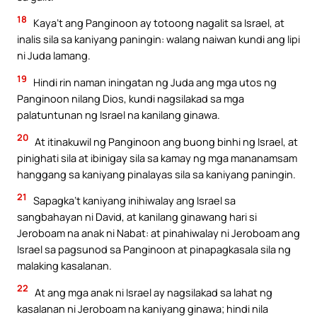
18
Kaya’t ang Panginoon ay totoong nagalit sa Israel, at
inalis sila sa kaniyang paningin: walang naiwan kundi ang lipi
ni Juda lamang.
19
Hindi rin naman iningatan ng Juda ang mga utos ng
Panginoon nilang Dios, kundi nagsilakad sa mga
palatuntunan ng Israel na kanilang ginawa.
20
At itinakuwil ng Panginoon ang buong binhi ng Israel, at
pinighati sila at ibinigay sila sa kamay ng mga mananamsam
hanggang sa kaniyang pinalayas sila sa kaniyang paningin.
21
Sapagka’t kaniyang inihiwalay ang Israel sa
sangbahayan ni David, at kanilang ginawang hari si
Jeroboam na anak ni Nabat: at pinahiwalay ni Jeroboam ang
Israel sa pagsunod sa Panginoon at pinapagkasala sila ng
malaking kasalanan.
22
At ang mga anak ni Israel ay nagsilakad sa lahat ng
kasalanan ni Jeroboam na kaniyang ginawa; hindi nila