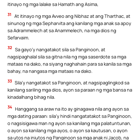
itinayo ng mga lalake sa Hamath ang Asima,
31
At itinayo ng mga Avveo ang Nibhaz at ang Tharthac, at
sinunog ng mga Sepharvita ang kanilang mga anak sa apoy
sa Adrammelech at sa Anammelech, na mga dios ng
Sefarvaim.
32
Sa gayo’y nangatakot sila sa Panginoon, at
nagsipaghalal sila sa gitna nila ng mga saserdote sa mga
mataas na dako, na siyang naghahain para sa kanila sa mga
bahay, na nangasa mga mataas na dako.
33
Sila’y nangatakot sa Panginoon, at nagsipaglingkod sa
kanilang sariling mga dios, ayon sa paraan ng mga bansa na
kinadalhang bihag nila.
34
Hanggang sa araw na ito ay ginagawa nila ang ayon sa
mga dating paraan: sila’y hindi nangatatakot sa Panginoon,
o nagsisigawa man ng ayon sa kanilang mga palatuntunan,
o ayon sa kanilang mga ayos, o ayon sa kautusan, o ayon
sa utos na iniutos ng Panginoon sa mga anak ni Jacob, na