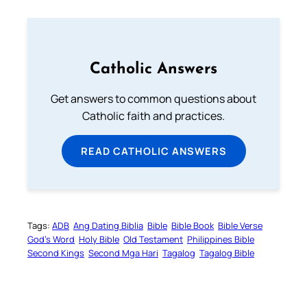
Catholic Answers
Get answers to common questions about
Catholic faith and practices.
READ CATHOLIC ANSWERS
Tags:
ADB
Ang Dating Biblia
Bible
Bible Book
Bible Verse
God’s Word
Holy Bible
Old Testament
Philippines Bible
Second Kings
Second Mga Hari
Tagalog
Tagalog Bible