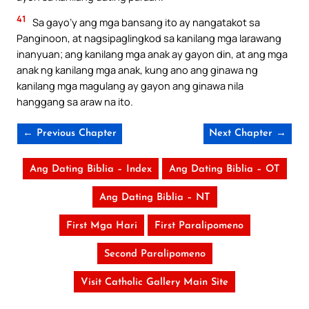
41
Sa gayo’y ang mga bansang ito ay nangatakot sa
Panginoon, at nagsipaglingkod sa kanilang mga larawang
inanyuan; ang kanilang mga anak ay gayon din, at ang mga
anak ng kanilang mga anak, kung ano ang ginawa ng
kanilang mga magulang ay gayon ang ginawa nila
hanggang sa araw na ito.
← Previous Chapter
Next Chapter →
Ang Dating Biblia – Index
Ang Dating Biblia – OT
Ang Dating Biblia – NT
First Mga Hari
First Paralipomeno
Second Paralipomeno
Visit Catholic Gallery Main Site