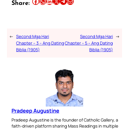
Share this article on Facebook
Share this article on WhatsApp
Share this article on LinkedIn
Share this article on X
Share this article on Telegram
Email this Article
Share:
←
Second Mga Hari
Second Mga Hari
→
Chapter – 3 – Ang Dating
Chapter – 5 – Ang Dating
Biblia (1905)
Biblia (1905)
Pradeep Augustine
Pradeep Augustine is the founder of Catholic Gallery, a
faith-driven platform sharing Mass Readings in multiple