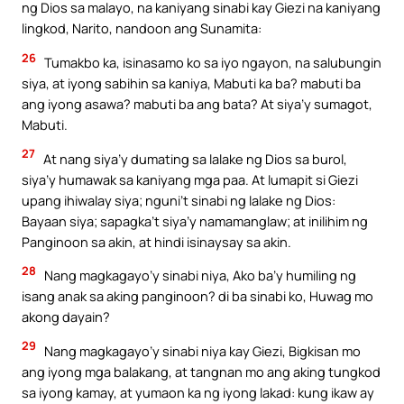
ng Dios sa malayo, na kaniyang sinabi kay Giezi na kaniyang
lingkod, Narito, nandoon ang Sunamita:
26
Tumakbo ka, isinasamo ko sa iyo ngayon, na salubungin
siya, at iyong sabihin sa kaniya, Mabuti ka ba? mabuti ba
ang iyong asawa? mabuti ba ang bata? At siya’y sumagot,
Mabuti.
27
At nang siya’y dumating sa lalake ng Dios sa burol,
siya’y humawak sa kaniyang mga paa. At lumapit si Giezi
upang ihiwalay siya; nguni’t sinabi ng lalake ng Dios:
Bayaan siya; sapagka’t siya’y namamanglaw; at inilihim ng
Panginoon sa akin, at hindi isinaysay sa akin.
28
Nang magkagayo’y sinabi niya, Ako ba’y humiling ng
isang anak sa aking panginoon? di ba sinabi ko, Huwag mo
akong dayain?
29
Nang magkagayo’y sinabi niya kay Giezi, Bigkisan mo
ang iyong mga balakang, at tangnan mo ang aking tungkod
sa iyong kamay, at yumaon ka ng iyong lakad: kung ikaw ay