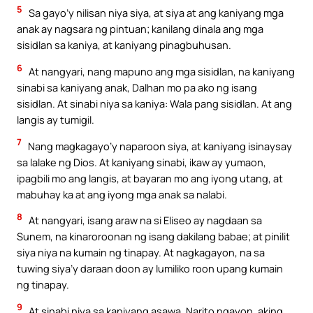
5
Sa gayo’y nilisan niya siya, at siya at ang kaniyang mga
anak ay nagsara ng pintuan; kanilang dinala ang mga
sisidlan sa kaniya, at kaniyang pinagbuhusan.
6
At nangyari, nang mapuno ang mga sisidlan, na kaniyang
sinabi sa kaniyang anak, Dalhan mo pa ako ng isang
sisidlan. At sinabi niya sa kaniya: Wala pang sisidlan. At ang
langis ay tumigil.
7
Nang magkagayo’y naparoon siya, at kaniyang isinaysay
sa lalake ng Dios. At kaniyang sinabi, ikaw ay yumaon,
ipagbili mo ang langis, at bayaran mo ang iyong utang, at
mabuhay ka at ang iyong mga anak sa nalabi.
8
At nangyari, isang araw na si Eliseo ay nagdaan sa
Sunem, na kinaroroonan ng isang dakilang babae; at pinilit
siya niya na kumain ng tinapay. At nagkagayon, na sa
tuwing siya’y daraan doon ay lumiliko roon upang kumain
ng tinapay.
9
At sinabi niya sa kaniyang asawa, Narito ngayon, aking