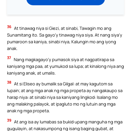
36
At tinawag niya si Giezi, at sinabi, Tawagin mo ang
Sunamitang ito. Sa gayo’y tinawag niya siya. At nang siya’y
pumaroon sa kaniya, sinabi niya, Kalungin mo ang iyong
anak.
37
Nang magkagayo’y pumasok siya at nagpatirapa sa
kaniyang mga paa, at yumukod sa lupa; at kinalong niya ang
kaniyang anak, at umalis.
38
At si Eliseo ay bumalik sa Gilgal: at may kagutom sa
lupain; at ang mga anak ng mga propeta ay nangakaupo sa
harap niya: at sinabi niya sa kaniyang lingkod: Isalang mo
ang malaking palayok, at ipagluto mo ng lutuin ang mga
anak ng mga propeta.
39
At ang isa ay lumabas sa bukid upang manguha ng mga
gugulayin, at nakasumpong ng isang baging gubat, at