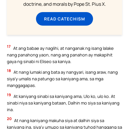
doctrine, and morals by Pope St. Pius X.
READ CATECHISM
17
At ang babae ay naglihi, at nanganak ng isang lalake
nang panahong yaon, nang ang panahon ay makapihit
gaya ng sinabi ni Eliseo sa kaniya.
18
At nang lumaki ang bata ay nangyari, isang araw, nang
siya’y umalis na patungo sa kaniyang ama, sa mga
manggagapas.
19
At kaniyang sinabi sa kaniyang ama, Ulo ko, ulo ko. At
sinabi niya sa kaniyang bataan, Dalhin mo siya sa kaniyang
ina.
20
At nang kaniyang makuha siya at dalhin siya sa
kaniyang ina, siya’y umupo sa kaniyang tuhod hanggang sa