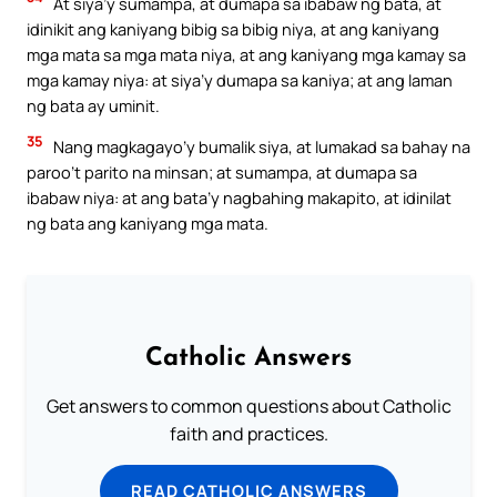
At siya’y sumampa, at dumapa sa ibabaw ng bata, at
idinikit ang kaniyang bibig sa bibig niya, at ang kaniyang
mga mata sa mga mata niya, at ang kaniyang mga kamay sa
mga kamay niya: at siya’y dumapa sa kaniya; at ang laman
ng bata ay uminit.
35
Nang magkagayo’y bumalik siya, at lumakad sa bahay na
paroo’t parito na minsan; at sumampa, at dumapa sa
ibabaw niya: at ang bata’y nagbahing makapito, at idinilat
ng bata ang kaniyang mga mata.
Catholic Answers
Get answers to common questions about Catholic
faith and practices.
READ CATHOLIC ANSWERS