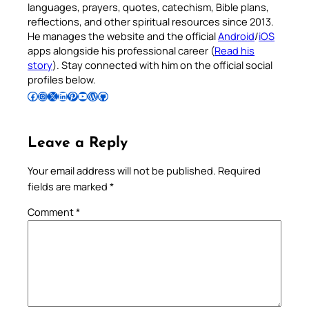
languages, prayers, quotes, catechism, Bible plans,
reflections, and other spiritual resources since 2013.
He manages the website and the official
Android
/
iOS
apps alongside his professional career (
Read his
story
). Stay connected with him on the official social
profiles below.
Follow Pradeep on Facebook
Follow Pradeep on Instagram
Follow Pradeep on X
Follow Pradeep on LinkedIn
Follow Pradeep on Pinterest
Subscribe to Pradeep’s Youtube Channel
Follow Pradeep on WordPress
Follow Pradeep on GitHub
Leave a Reply
Your email address will not be published.
Required
fields are marked
*
Comment
*