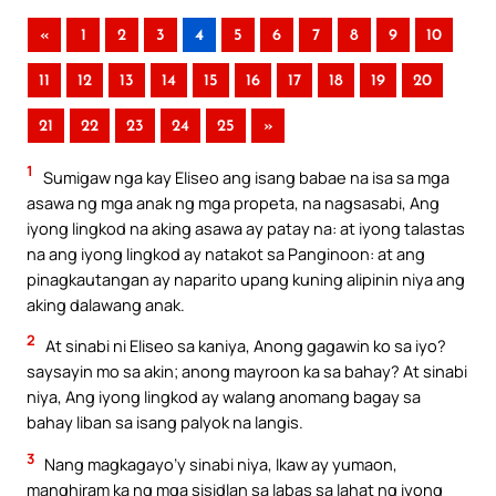
«
1
2
3
4
5
6
7
8
9
10
11
12
13
14
15
16
17
18
19
20
21
22
23
24
25
»
1
Sumigaw nga kay Eliseo ang isang babae na isa sa mga
asawa ng mga anak ng mga propeta, na nagsasabi, Ang
iyong lingkod na aking asawa ay patay na: at iyong talastas
na ang iyong lingkod ay natakot sa Panginoon: at ang
pinagkautangan ay naparito upang kuning alipinin niya ang
aking dalawang anak.
2
At sinabi ni Eliseo sa kaniya, Anong gagawin ko sa iyo?
saysayin mo sa akin; anong mayroon ka sa bahay? At sinabi
niya, Ang iyong lingkod ay walang anomang bagay sa
bahay liban sa isang palyok na langis.
3
Nang magkagayo’y sinabi niya, Ikaw ay yumaon,
manghiram ka ng mga sisidlan sa labas sa lahat ng iyong