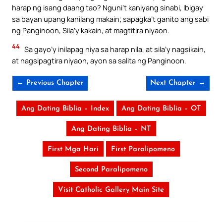
harap ng isang daang tao? Nguni’t kaniyang sinabi, Ibigay
sa bayan upang kanilang makain; sapagka’t ganito ang sabi
ng Panginoon, Sila’y kakain, at magtitira niyaon.
44
Sa gayo’y inilapag niya sa harap nila, at sila’y nagsikain,
at nagsipagtira niyaon, ayon sa salita ng Panginoon.
← Previous Chapter
Next Chapter →
Ang Dating Biblia – Index
Ang Dating Biblia – OT
Ang Dating Biblia – NT
First Mga Hari
First Paralipomeno
Second Paralipomeno
Visit Catholic Gallery Main Site