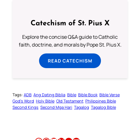
Catechism of St. Pius X
Explore the concise Q&A guide to Catholic
faith, doctrine, and morals by Pope St. Pius X.
READ CATECHISM
Tags:
ADB
Ang Dating Biblia
Bible
Bible Book
Bible Verse
God’s Word
Holy Bible
Old Testament
Philippines Bible
Second Kings
Second Mga Hari
Tagalog
Tagalog Bible