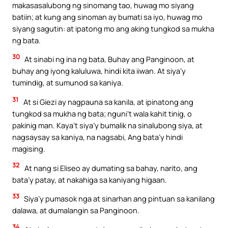
makasasalubong ng sinomang tao, huwag mo siyang
batiin; at kung ang sinoman ay bumati sa iyo, huwag mo
siyang sagutin: at ipatong mo ang aking tungkod sa mukha
ng bata.
30
At sinabi ng ina ng bata, Buhay ang Panginoon, at
buhay ang iyong kaluluwa, hindi kita iiwan. At siya’y
tumindig, at sumunod sa kaniya.
31
At si Giezi ay nagpauna sa kanila, at ipinatong ang
tungkod sa mukha ng bata; nguni’t wala kahit tinig, o
pakinig man. Kaya’t siya’y bumalik na sinalubong siya, at
nagsaysay sa kaniya, na nagsabi, Ang bata’y hindi
magising.
32
At nang si Eliseo ay dumating sa bahay, narito, ang
bata’y patay, at nakahiga sa kaniyang higaan.
33
Siya’y pumasok nga at sinarhan ang pintuan sa kanilang
dalawa, at dumalangin sa Panginoon.
34