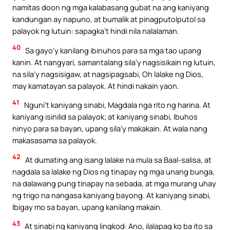
namitas doon ng mga kalabasang gubat na ang kaniyang
kandungan ay napuno, at bumalik at pinagputolputol sa
palayok ng lutuin: sapagka’t hindi nila nalalaman.
40
Sa gayo’y kanilang ibinuhos para sa mga tao upang
kanin. At nangyari, samantalang sila’y nagsisikain ng lutuin,
na sila’y nagsisigaw, at nagsipagsabi, Oh lalake ng Dios,
may kamatayan sa palayok. At hindi nakain yaon.
41
Nguni’t kaniyang sinabi, Magdala nga rito ng harina. At
kaniyang isinilid sa palayok; at kaniyang sinabi, Ibuhos
ninyo para sa bayan, upang sila’y makakain. At wala nang
makasasama sa palayok.
42
At dumating ang isang lalake na mula sa Baal-salisa, at
nagdala sa lalake ng Dios ng tinapay ng mga unang bunga,
na dalawang pung tinapay na sebada, at mga murang uhay
ng trigo na nangasa kaniyang bayong. At kaniyang sinabi,
Ibigay mo sa bayan, upang kanilang makain.
43
At sinabi ng kaniyang lingkod: Ano, ilalapag ko ba ito sa