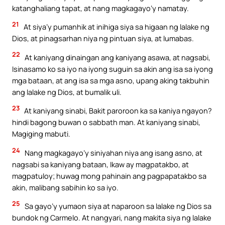
katanghaliang tapat, at nang magkagayo’y namatay.
21
At siya’y pumanhik at inihiga siya sa higaan ng lalake ng
Dios, at pinagsarhan niya ng pintuan siya, at lumabas.
22
At kaniyang dinaingan ang kaniyang asawa, at nagsabi,
Isinasamo ko sa iyo na iyong suguin sa akin ang isa sa iyong
mga bataan, at ang isa sa mga asno, upang aking takbuhin
ang lalake ng Dios, at bumalik uli.
23
At kaniyang sinabi, Bakit paroroon ka sa kaniya ngayon?
hindi bagong buwan o sabbath man. At kaniyang sinabi,
Magiging mabuti.
24
Nang magkagayo’y siniyahan niya ang isang asno, at
nagsabi sa kaniyang bataan, Ikaw ay magpatakbo, at
magpatuloy; huwag mong pahinain ang pagpapatakbo sa
akin, malibang sabihin ko sa iyo.
25
Sa gayo’y yumaon siya at naparoon sa lalake ng Dios sa
bundok ng Carmelo. At nangyari, nang makita siya ng lalake