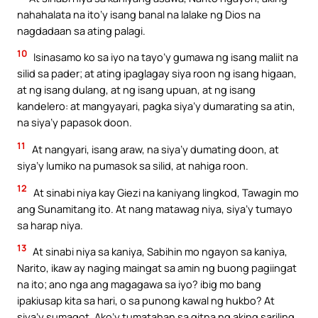
nahahalata na ito’y isang banal na lalake ng Dios na
nagdadaan sa ating palagi.
10
Isinasamo ko sa iyo na tayo’y gumawa ng isang maliit na
silid sa pader; at ating ipaglagay siya roon ng isang higaan,
at ng isang dulang, at ng isang upuan, at ng isang
kandelero: at mangyayari, pagka siya’y dumarating sa atin,
na siya’y papasok doon.
11
At nangyari, isang araw, na siya’y dumating doon, at
siya’y lumiko na pumasok sa silid, at nahiga roon.
12
At sinabi niya kay Giezi na kaniyang lingkod, Tawagin mo
ang Sunamitang ito. At nang matawag niya, siya’y tumayo
sa harap niya.
13
At sinabi niya sa kaniya, Sabihin mo ngayon sa kaniya,
Narito, ikaw ay naging maingat sa amin ng buong pagiingat
na ito; ano nga ang magagawa sa iyo? ibig mo bang
ipakiusap kita sa hari, o sa punong kawal ng hukbo? At
siya’y sumagot, Ako’y tumatahan sa gitna ng aking sariling