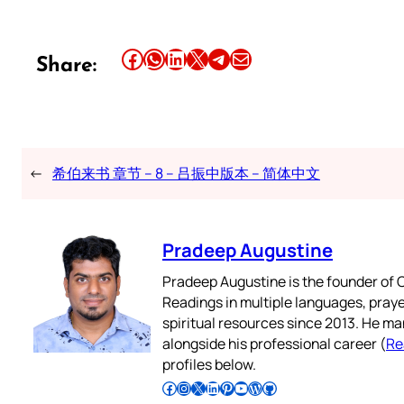
Share this article on Facebook
Share this article on WhatsApp
Share this article on LinkedIn
Share this article on X
Share this article on Telegram
Email this Article
Share:
←
希伯来书 章节 – 8 – 吕振中版本 – 简体中文
Pradeep Augustine
Pradeep Augustine is the founder of C
Readings in multiple languages, praye
spiritual resources since 2013. He ma
alongside his professional career (
Re
profiles below.
Follow Pradeep on Facebook
Follow Pradeep on Instagram
Follow Pradeep on X
Follow Pradeep on LinkedIn
Follow Pradeep on Pinterest
Subscribe to Pradeep’s Youtube Channel
Follow Pradeep on WordPress
Follow Pradeep on GitHub