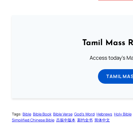
Tamil Mass 
Access today's Mas
TAMIL MA
Tags:
Bible
Bible Book
Bible Verse
God’s Word
Hebrews
Holy Bible
Simplified Chinese Bible
吕振中版本
新约全书
简体中文