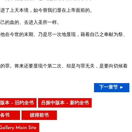
进了上天本境，如今替我们显在上帝面前的。
己的血的、去进入圣所一样。
他在今世的末期、乃是尽一次地显现，藉着自己之奉献为祭、
的罪。将来还要显现个第二次、却是与罪无关，是要向切候着
下一章节 ►
版本 – 旧约全书
吕振中版本 – 新约全书
各书
彼得前书
 Gallery Main Site