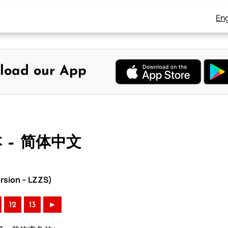
Eng
load our App
本 – 简体中文
rsion – LZZS)
12
13
►