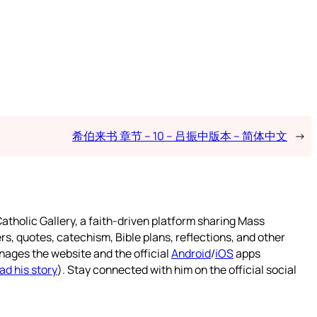
希伯来书 章节 – 10 – 吕振中版本 – 简体中文
→
atholic Gallery, a faith-driven platform sharing Mass
rs, quotes, catechism, Bible plans, reflections, and other
nages the website and the official
Android
/
iOS
apps
ad his story
). Stay connected with him on the official social