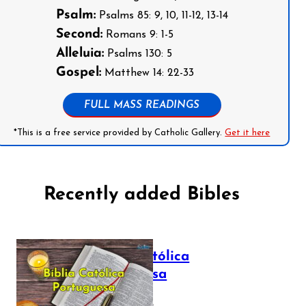
Psalm:
Psalms 85: 9, 10, 11-12, 13-14
Second:
Romans 9: 1-5
Alleluia:
Psalms 130: 5
Gospel:
Matthew 14: 22-33
FULL MASS READINGS
*This is a free service provided by Catholic Gallery.
Get it here
Recently added Bibles
Bíblia Católica
Portuguesa
July 16, 2025