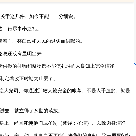
。关于这几件、如今不能一一分细说。
去，行尽事奉之礼。
带着血、替自己和人民的过失而供献的。
路总还没有显明出来。
所供献的礼物和祭物都不能使礼拜的人良知上完全洁净，
制定着改正时期为止罢了。
之大祭司、却通过那较大较完全的帐幕、不是人手造的、就是
进去，就立得了永世的赎放。
身上、尚且能使他们成圣别（或译：圣洁）、以致肉身洁净，
献与上帝，他、的血岂不更能洁净我们的良知，除去属死的行