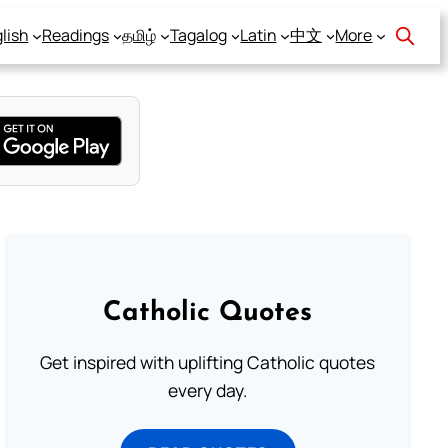
lish
Readings
தமிழ்
Tagalog
Latin
中文
More
Catholic Quotes
Get inspired with uplifting Catholic quotes
every day.