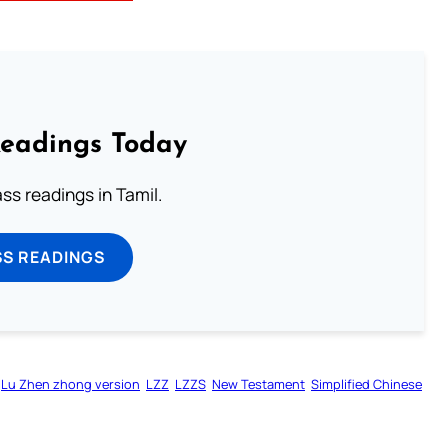
Readings Today
s readings in Tamil.
SS READINGS
Lu Zhen zhong version
LZZ
LZZS
New Testament
Simplified Chinese