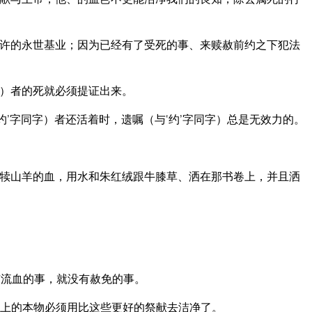
许的永世基业；因为已经有了受死的事、来赎赦前约之下犯法
字）者的死就必须提证出来。
约’字同字）者还活着时，遗嘱（与‘约’字同字）总是无效力的。
犊山羊的血，用水和朱红绒跟牛膝草、洒在那书卷上，并且洒
流血的事，就没有赦免的事。
上的本物必须用比这些更好的祭献去洁净了。