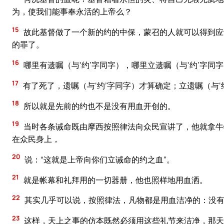
为，使我们能事奉永活的上帝么？
15
故此基督做了一个新的约的中保，蒙召的人就可以得到应
的罪了。
16
哪里有遗嘱（与‘约’字同字），哪里立遗嘱（与‘约’字同
17
有了死了，遗嘱（与‘约’字同字）才算确定；立遗嘱（与‘
18
所以就是先前的约也不是没有用血开创的。
19
当时各条诫命既由摩西按照律法向众民宣讲了，他就拿牛
在众民身上，
20
说：“这就是上帝向你们立诫命的约之血”。
21
就是帐幕和礼拜用的一切器册，他也照样地用血洒。
22
其实几乎可以说，按照律法，凡物都是用血洁净的：没有
23
这样，天上之事的仿本既然必须用这些礼节来洁净，那天