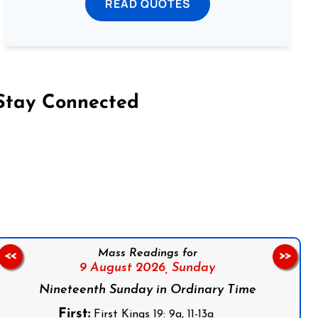
READ QUOTES
Stay Connected
on Facebook
Follow us on Instagram
Follow us on X
Subscribe to our YouTube Channel
Follow us on WhatsApp
Mass Readings for
<<
>>
9 August 2026,
Sunday
Nineteenth Sunday in Ordinary Time
First:
First Kings 19: 9a, 11-13a