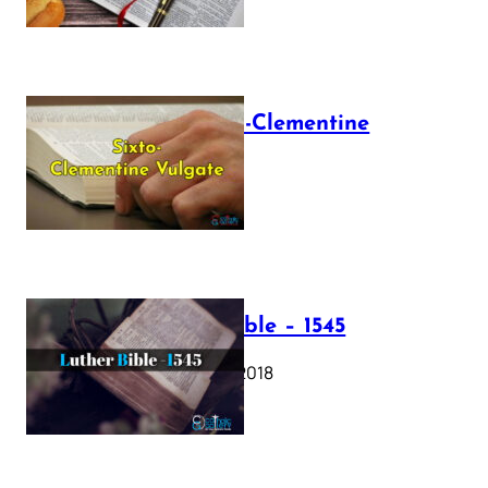
The Sixto-Clementine
Vulgate
July 12, 2025
Luther Bible – 1545
October 17, 2018