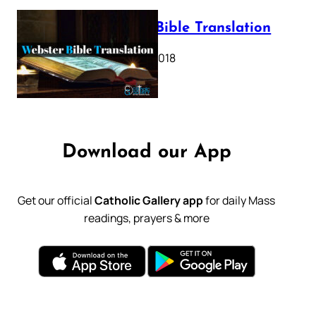
Webster Bible Translation
October 11, 2018
Download our App
Get our official
Catholic Gallery app
for daily Mass
readings, prayers & more