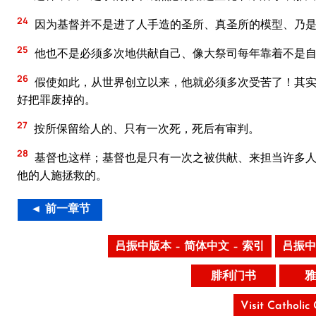
24
因为基督并不是进了人手造的圣所、真圣所的模型、乃是
25
他也不是必须多次地供献自己、像大祭司每年靠着不是自
26
假使如此，从世界创立以来，他就必须多次受苦了！其实
好把罪废掉的。
27
按所保留给人的、只有一次死，死后有审判。
28
基督也这样；基督也是只有一次之被供献、来担当许多人
他的人施拯救的。
◄ 前一章节
吕振中版本 – 简体中文 – 索引
吕振中
腓利门书
雅
Visit Catholic