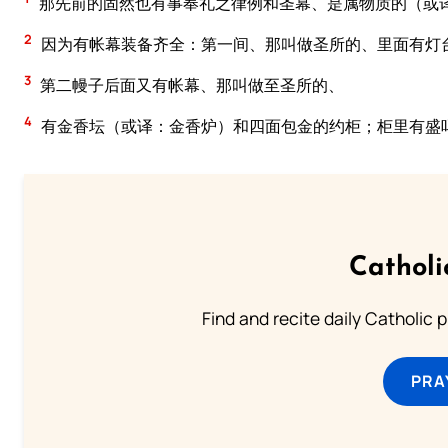
那先前的固然也有事奉礼之律例和圣幕、是属物质的（或
2
因为有帐幕装备齐全：第一间、那叫做圣所的、里面有灯
3
第二幔子后面又有帐幕、那叫做至圣所的、
4
有金香坛（或译：金香炉）和四面包金的约柜；柜里有盛
Catholi
Find and recite daily Catholic pr
PRA