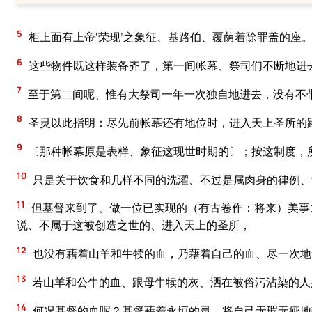
5
柜上面有上帝‘荣现’之象征、基路伯、覆荫着除罪盖的座
6
这些物件既这样装备齐了，第一间帐幕、祭司们不断地进
7
至于第二间呢、惟有大祭司一年一次独自地进去，没有不
8
圣灵以此指明：尽先前帐幕还有地位时，进入天上圣所的
9
〔那种帐幕原是表样、象征这现世时期的〕；按这制度，
10
只是关于饮食和几样不同的洗濯、不过是属肉身的律例、
11
但基督来到了、做一位已实现的（有古卷作：将来）美事
说、不属于这被创造之世的、进入天上的圣所，
12
也没有藉着山羊和牛犊的血，乃藉着自己的血、尽一次地
13
若山羊和公牛的血、跟母牛犊的灰、洒在被俗污沾染的人
14
何况基督的血呢？基督藉着永恒的灵、将自己无瑕无疵地