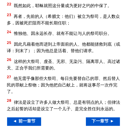
22
既然如此，耶稣就照这分量成为更好之约的中保了。
23
再者，先前的人（希腊文：他们）被立为祭司，是人数众
多，因被死拦阻而不能长期任职；
24
惟独他、因永远长存、就有不能让与人的祭司职分。
25
因此凡藉着他而进到上帝面前的人、他都能拯救到底（或
译：到末了）；因为他总是活着、替他们请求。
26
这样的大祭司、虔圣、无邪、无染污、隔离罪人、高过诸
天、正合乎我们所需要的。
27
他无需乎像那些大祭司、每日先要替自己的罪、然后替人
民的罪献上祭物；因为他把自己献上，就将这事尽一次作完
了。
28
律法是设立了许多人做大祭司、总是有弱点的人；但律法
之后起誓的话却是设立了一个儿子、是完全胜任到永远的。
◄ 前一章节
下一章节 ►