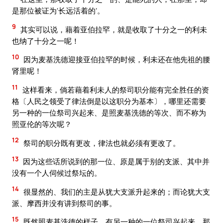
是那位被证为‘长远活着的’。
9
其实可以说，藉着亚伯拉罕，就是收取了十分之一的利未
也纳了十分之一呢！
10
因为麦基洗德迎接亚伯拉罕的时候，利未还在他先祖的腰
肾里呢！
11
这样看来，倘若藉着利未人的祭司职分能有完全胜任的资
格〔人民之领受了律法倒是以这职分为基本〕，哪里还需要
另一种的一位祭司兴起来、是照麦基洗德的等次、而不称为
照亚伦的等次呢？
12
祭司的职分既有更改，律法也就必须有更改了。
13
因为这些话所说到的那一位、原是属于别的支派、其中并
没有一个人伺候过祭坛的。
14
很显然的、我们的主是从犹大支派升起来的；而论犹大支
派、摩西并没有讲到祭司的事。
15
既然照麦基洗德的样子、有另一种的一位祭司兴起来，那