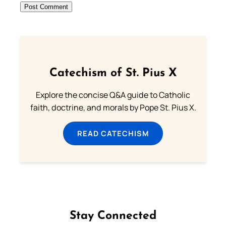
Catechism of St. Pius X
Explore the concise Q&A guide to Catholic
faith, doctrine, and morals by Pope St. Pius X.
READ CATECHISM
Stay Connected