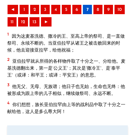
◄
1
2
3
4
5
6
7
8
9
10
11
12
13
►
1
因为这麦基洗德、撒冷的王、至高上帝的祭司、是一直做
祭司、永续不断的。当亚伯拉罕从诸王之被击败回来的时
候，他去迎接亚拉罕，给他祝福；
2
亚伯拉罕就从所得的各样物件取了十分之一、分给他。麦
基洗德翻出来，第一是‘公义王’；其次是‘撒冷王’、是‘泰平
王’（或译：和平王；或译：平安王）的意思。
3
他无父、无母、无族谱；他日子也无始，生命也无终：他
被形成为跟上帝的儿子相似，继续做祭司、永远不断。
4
你们想想，族长亚伯拉罕由上等的战利品中取了十分之一
献给他，这人是多么尊大阿！