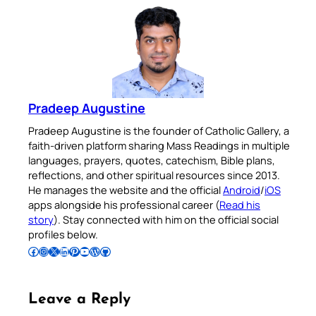
Pradeep Augustine
Pradeep Augustine is the founder of Catholic Gallery, a
faith-driven platform sharing Mass Readings in multiple
languages, prayers, quotes, catechism, Bible plans,
reflections, and other spiritual resources since 2013.
He manages the website and the official
Android
/
iOS
apps alongside his professional career (
Read his
story
). Stay connected with him on the official social
profiles below.
Follow Pradeep on Facebook
Follow Pradeep on Instagram
Follow Pradeep on X
Follow Pradeep on LinkedIn
Follow Pradeep on Pinterest
Subscribe to Pradeep’s Youtube Channel
Follow Pradeep on WordPress
Follow Pradeep on GitHub
Leave a Reply