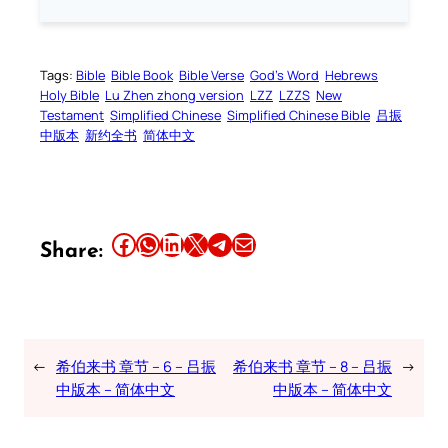
Tags:
Bible
Bible Book
Bible Verse
God’s Word
Hebrews
Holy Bible
Lu Zhen zhong version
LZZ
LZZS
New
Testament
Simplified Chinese
Simplified Chinese Bible
吕振
中版本
新约全书
简体中文
Share this article on Facebook
Share this article on WhatsApp
Share this article on LinkedIn
Share this article on X
Share this article on Telegram
Email this Article
Share:
←
希伯来书 章节 – 6 – 吕振
希伯来书 章节 – 8 – 吕振
→
中版本 – 简体中文
中版本 – 简体中文