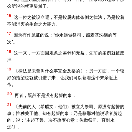
么所说的就更显然了。
16
这一位之被设立呢，不是按属肉体条例之律法，乃是按着
不能消灭的生命之大能力。
17
因为有作见证的说：“你永远做祭司，照麦基洗德的等
次”。
18
这一来，一方面因规条之劣弱和无益，先前的条例就被废
掉
19
〔律法是未曾叫什么事完全及格的〕；另一方面，一个较
好的指望也就被引进了来，让我们可以藉着这个来亲近上
帝。
20
再者，既然不是没有起誓的事，
21
〔先前的人（希腊文：他们）被立为祭司、原没有起誓的
事；惟独关于他、却有起誓的事：乃是藉那对他说话者所起
的，说：“主起了誓、决不改变心意；你做祭司、直到永
远”〕。