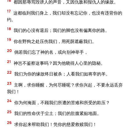
16
都因那辱骂毁谤人的声音，又因仇敌和报仇人的缘故。
17
这都临到我们身上，我们却没有忘记你，也没有违背你的
约。
18
我们的心没有退后；我们的脚也没有偏离你的路。
19
你在野狗之处压伤我们，用死荫遮蔽我们。
20
倘若我们忘了神的名，或向别神举手，
21
神岂不鉴察这事吗？因为他晓得人心里的隐秘。
22
我们为你的缘故终日被杀；人看我们如将宰的羊。
23
主啊，求你睡醒，为何尽睡呢？求你兴起，不要永远丢弃
我们！
24
你为何掩面，不顾我们所遭的苦难和所受的欺压？
25
我们的性命伏于尘土；我们的肚腹紧贴地面。
26
求你起来帮助我们！凭你的慈爱救赎我们！