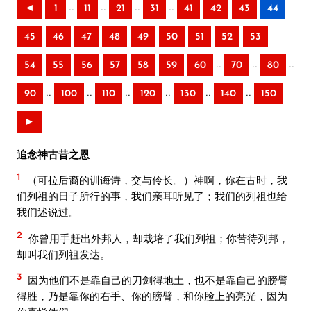
..
..
..
..
◄
1
11
21
31
41
42
43
44
45
46
47
48
49
50
51
52
53
..
..
..
54
55
56
57
58
59
60
70
80
..
..
..
..
..
..
90
100
110
120
130
140
150
►
追念神古昔之恩
1
（可拉后裔的训诲诗，交与伶长。）神啊，你在古时，我
们列祖的日子所行的事，我们亲耳听见了；我们的列祖也给
我们述说过。
2
你曾用手赶出外邦人，却栽培了我们列祖；你苦待列邦，
却叫我们列祖发达。
3
因为他们不是靠自己的刀剑得地土，也不是靠自己的膀臂
得胜，乃是靠你的右手、你的膀臂，和你脸上的亮光，因为