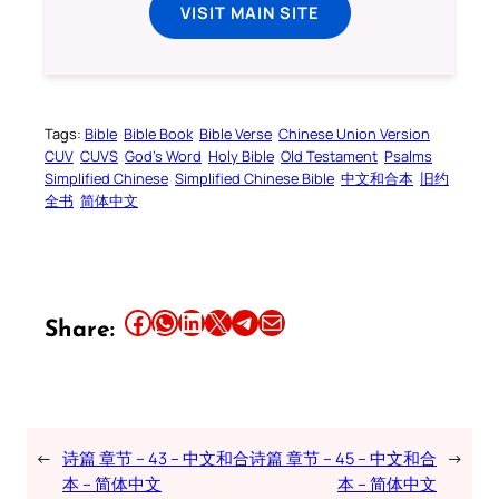
VISIT MAIN SITE
Tags:
Bible
Bible Book
Bible Verse
Chinese Union Version
CUV
CUVS
God’s Word
Holy Bible
Old Testament
Psalms
Simplified Chinese
Simplified Chinese Bible
中文和合本
旧约
全书
简体中文
Share this article on Facebook
Share this article on WhatsApp
Share this article on LinkedIn
Share this article on X
Share this article on Telegram
Email this Article
Share:
←
诗篇 章节 – 43 – 中文和合
诗篇 章节 – 45 – 中文和合
→
本 – 简体中文
本 – 简体中文