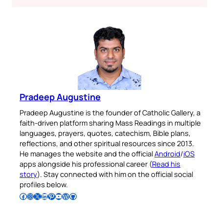
Pradeep Augustine
Pradeep Augustine is the founder of Catholic Gallery, a
faith-driven platform sharing Mass Readings in multiple
languages, prayers, quotes, catechism, Bible plans,
reflections, and other spiritual resources since 2013.
He manages the website and the official
Android
/
iOS
apps alongside his professional career (
Read his
story
). Stay connected with him on the official social
profiles below.
Follow Pradeep on Facebook
Follow Pradeep on Instagram
Follow Pradeep on X
Follow Pradeep on LinkedIn
Follow Pradeep on Pinterest
Subscribe to Pradeep’s Youtube Channel
Follow Pradeep on WordPress
Follow Pradeep on GitHub