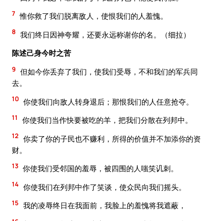
7
惟你救了我们脱离敌人，使恨我们的人羞愧。
8
我们终日因神夸耀，还要永远称谢你的名。（细拉）
陈述己身今时之苦
9
但如今你丢弃了我们，使我们受辱，不和我们的军兵同
去。
10
你使我们向敌人转身退后；那恨我们的人任意抢夺。
11
你使我们当作快要被吃的羊，把我们分散在列邦中。
12
你卖了你的子民也不赚利，所得的价值并不加添你的资
财。
13
你使我们受邻国的羞辱，被四围的人嗤笑讥刺。
14
你使我们在列邦中作了笑谈，使众民向我们摇头。
15
我的凌辱终日在我面前，我脸上的羞愧将我遮蔽，