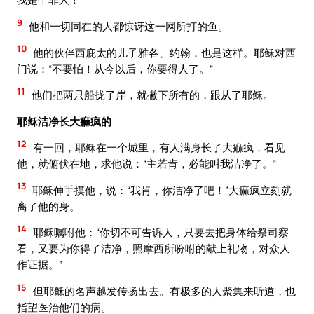
9
他和一切同在的人都惊讶这一网所打的鱼。
10
他的伙伴西庇太的儿子雅各、约翰，也是这样。耶稣对西
门说：“不要怕！从今以后，你要得人了。”
11
他们把两只船拢了岸，就撇下所有的，跟从了耶稣。
耶稣洁净长大痲疯的
12
有一回，耶稣在一个城里，有人满身长了大痲疯，看见
他，就俯伏在地，求他说：“主若肯，必能叫我洁净了。”
13
耶稣伸手摸他，说：“我肯，你洁净了吧！”大痲疯立刻就
离了他的身。
14
耶稣嘱咐他：“你切不可告诉人，只要去把身体给祭司察
看，又要为你得了洁净，照摩西所吩咐的献上礼物，对众人
作证据。”
15
但耶稣的名声越发传扬出去。有极多的人聚集来听道，也
指望医治他们的病。