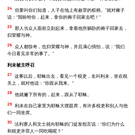
24
但要叫你们知道，人子在地上有赦罪的权柄。”就对瘫子
说：“我吩咐你，起来，拿你的褥子回家去吧！”
25
那人当众人面前立刻起来，拿着他所躺卧的褥子回家去，
归荣耀与神。
26
众人都惊奇，也归荣耀与神，并且满心惧怕，说：“我们
今日看见非常的事了。”
利未被主呼召
27
这事以后，耶稣出去，看见一个税吏，名叫利未，坐在税
关上，就对他说：“你跟从我来。”
28
他就撇下所有的，起来，跟从了耶稣。
29
利未在自己家里为耶稣大摆筵席，有许多税吏和别人与他
们一同坐席。
30
法利赛人和文士就向耶稣的门徒发怨言说：“你们为什么
和税吏并罪人一同吃喝呢？”