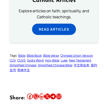
Catholic Articles
Explore articles on faith, spirituality, and
Catholic teachings.
READ ARTICLES
Tags:
Bible
Bible Book
Bible Verse
Chinese Union Version
CUV
CUVS
God’s Word
Holy Bible
Luke
New Testament
Simplified Chinese
Simplified Chinese Bible
中文和合本
新约
全书
简体中文
Share this article on Facebook
Share this article on WhatsApp
Share this article on LinkedIn
Share this article on X
Share this article on Telegram
Email this Article
Share: