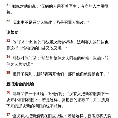
31
耶稣对他们说：“无病的人用不着医生，有病的人才用得
着。
32
我来本不是召义人悔改，乃是召罪人悔改。”
论禁食
33
他们说：“约翰的门徒屡次禁食祈祷，法利赛人的门徒也
是这样；惟独你的门徒又吃又喝。”
34
耶稣对他们说：“新郎和陪伴之人同在的时候，岂能叫陪
伴之人禁食呢？
35
但日子将到，新郎要离开他们，那日他们就要禁食了。”
新旧难合的比喻
36
耶稣又设一个比喻，对他们说：“没有人把新衣服撕下一
块来补在旧衣服上；若是这样，就把新的撕破了，并且所撕
下来的那块新的和旧的也不相称。
37
也没有人把新酒装在旧皮袋里；若是这样，新酒必将皮袋