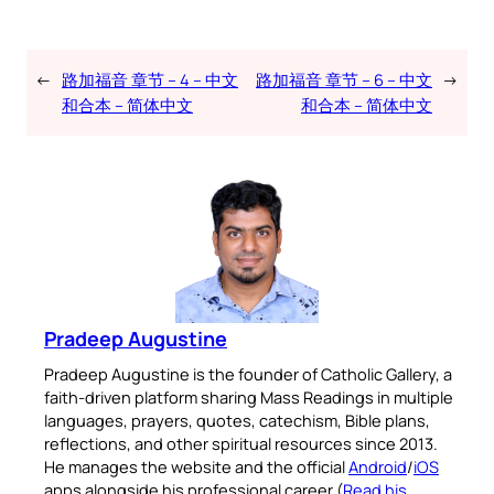
←
路加福音 章节 – 4 – 中文
路加福音 章节 – 6 – 中文
→
和合本 – 简体中文
和合本 – 简体中文
Pradeep Augustine
Pradeep Augustine is the founder of Catholic Gallery, a
faith-driven platform sharing Mass Readings in multiple
languages, prayers, quotes, catechism, Bible plans,
reflections, and other spiritual resources since 2013.
He manages the website and the official
Android
/
iOS
apps alongside his professional career (
Read his