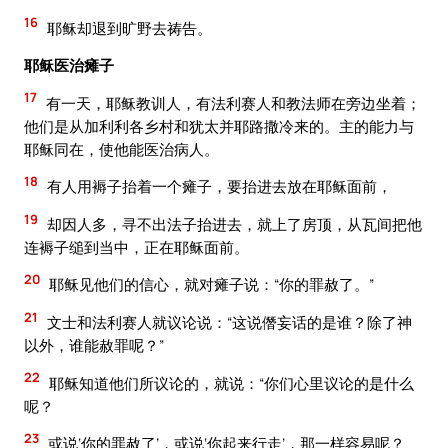
16
耶稣却退到旷野去祷告。
耶稣医治瘫子
17
有一天，耶稣教训人，有法利赛人和教法师在旁边坐着；
他们是从加利利各乡村和犹太并耶路撒冷来的。主的能力与
耶稣同在，使他能医治病人。
18
有人用褥子抬着一个瘫子，要抬进去放在耶稣面前，
19
却因人多，寻不出法子抬进去，就上了房顶，从瓦间把他
连褥子缒到当中，正在耶稣面前。
20
耶稣见他们的信心，就对瘫子说：“你的罪赦了。”
21
文士和法利赛人就议论说：“这说僭妄话的是谁？除了神
以外，谁能赦罪呢？”
22
耶稣知道他们所议论的，就说：“你们心里议论的是什么
呢？
23
或说‘你的罪赦了’，或说‘你起来行走’，那一样容易呢？