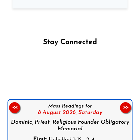
Stay Connected
Follow us on Facebook
Follow us on Instagram
Follow us on X
Subscribe to our YouTube Channel
Follow us on WhatsApp
Mass Readings for
<<
>>
8 August 2026,
Saturday
Dominic, Priest, Religious Founder Obligatory
Memorial
First:
Habakkuk 1: 12 - 2: 4