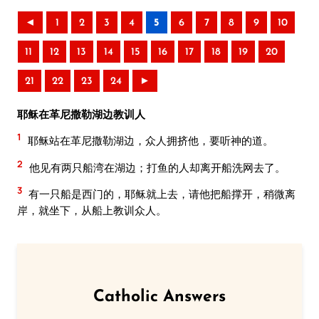
◄
1
2
3
4
5
6
7
8
9
10
11
12
13
14
15
16
17
18
19
20
21
22
23
24
►
耶稣在革尼撒勒湖边教训人
1
耶稣站在革尼撒勒湖边，众人拥挤他，要听神的道。
2
他见有两只船湾在湖边；打鱼的人却离开船洗网去了。
3
有一只船是西门的，耶稣就上去，请他把船撑开，稍微离
岸，就坐下，从船上教训众人。
Catholic Answers