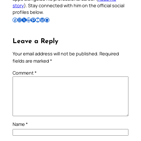
story
). Stay connected with him on the official social
profiles below.
Follow Pradeep on Facebook
Follow Pradeep on Instagram
Follow Pradeep on X
Follow Pradeep on LinkedIn
Follow Pradeep on Pinterest
Subscribe to Pradeep’s Youtube Channel
Follow Pradeep on WordPress
Follow Pradeep on GitHub
Leave a Reply
Your email address will not be published.
Required
fields are marked
*
Comment
*
Name
*