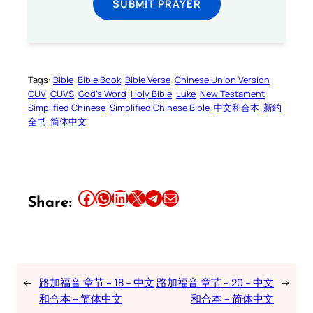
SUBMIT PRAYER
Tags:
Bible
Bible Book
Bible Verse
Chinese Union Version
CUV
CUVS
God’s Word
Holy Bible
Luke
New Testament
Simplified Chinese
Simplified Chinese Bible
中文和合本
新约
全书
简体中文
Share this article on Facebook
Share this article on WhatsApp
Share this article on LinkedIn
Share this article on X
Share this article on Telegram
Email this Article
Share:
←
路加福音 章节 – 18 – 中文
路加福音 章节 – 20 – 中文
→
和合本 – 简体中文
和合本 – 简体中文