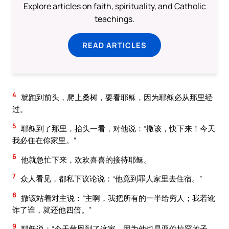
Explore articles on faith, spirituality, and Catholic
teachings.
READ ARTICLES
4
就跑到前头，爬上桑树，要看耶稣，因为耶稣必从那里经
过。
5
耶稣到了那里，抬头一看，对他说：“撒该，快下来！今天
我必住在你家里。”
6
他就急忙下来，欢欢喜喜的接待耶稣。
7
众人看见，都私下议论说：“他竟到罪人家里去住宿。”
8
撒该站着对主说：“主啊，我把所有的一半给穷人；我若讹
诈了谁，就还他四倍。”
9
耶稣说：“今天救恩到了这家，因为他也是亚伯拉罕的子