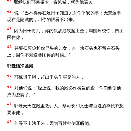
41
耶稣快到耶路撒冷，看见城，就为他哀哭，
42
说：“巴不得你在这日子知道关系你平安的事；无奈这事
现在是隐藏的，叫你的眼看不出来。
43
因为日子将到，你的仇敌必筑起土垒，周围环绕你，四面
困住你，
44
并要扫灭你和你里头的儿女，连一块石头也不留在石头
上，因你不知道眷顾你的时候。”
耶稣洁净圣殿
45
耶稣进了殿，赶出里头作买卖的人，
46
对他们说：“经上说：我的殿必作祷告的殿，你们倒使他
成为贼窝了。”
47
耶稣天天在殿里教训人。祭司长和文士与百姓的尊长都想
要杀他，
48
但寻不出法子来，因为百姓都侧耳听他。