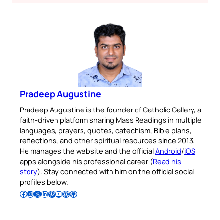
Pradeep Augustine
Pradeep Augustine is the founder of Catholic Gallery, a
faith-driven platform sharing Mass Readings in multiple
languages, prayers, quotes, catechism, Bible plans,
reflections, and other spiritual resources since 2013.
He manages the website and the official
Android
/
iOS
apps alongside his professional career (
Read his
story
). Stay connected with him on the official social
profiles below.
Follow Pradeep on Facebook
Follow Pradeep on Instagram
Follow Pradeep on X
Follow Pradeep on LinkedIn
Follow Pradeep on Pinterest
Subscribe to Pradeep’s Youtube Channel
Follow Pradeep on WordPress
Follow Pradeep on GitHub