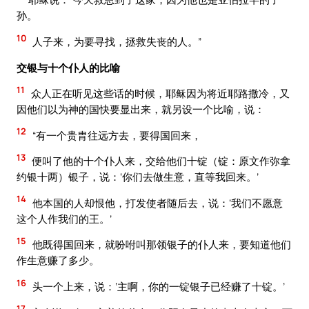
孙。
10
人子来，为要寻找，拯救失丧的人。”
交银与十个仆人的比喻
11
众人正在听见这些话的时候，耶稣因为将近耶路撒冷，又
因他们以为神的国快要显出来，就另设一个比喻，说：
12
“有一个贵胄往远方去，要得国回来，
13
便叫了他的十个仆人来，交给他们十锭（锭：原文作弥拿
约银十两）银子，说：‘你们去做生意，直等我回来。’
14
他本国的人却恨他，打发使者随后去，说：‘我们不愿意
这个人作我们的王。’
15
他既得国回来，就吩咐叫那领银子的仆人来，要知道他们
作生意赚了多少。
16
头一个上来，说：‘主啊，你的一锭银子已经赚了十锭。’
17