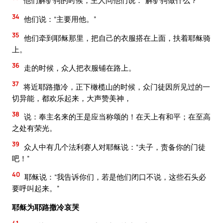
他们解驴驹的时候，主人问他们说：“解驴驹做什么？”
34
他们说：“主要用他。”
35
他们牵到耶稣那里，把自己的衣服搭在上面，扶着耶稣骑
上。
36
走的时候，众人把衣服铺在路上。
37
将近耶路撒冷，正下橄榄山的时候，众门徒因所见过的一
切异能，都欢乐起来，大声赞美神，
38
说：奉主名来的王是应当称颂的！在天上有和平；在至高
之处有荣光。
39
众人中有几个法利赛人对耶稣说：“夫子，责备你的门徒
吧！”
40
耶稣说：“我告诉你们，若是他们闭口不说，这些石头必
要呼叫起来。”
耶稣为耶路撒冷哀哭