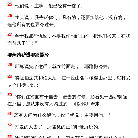
25
他们说：‘主啊，他已经有十锭了。’
26
主人说：‘我告诉你们，凡有的，还要加给他；没有的，
连他所有的也要夺过来。
27
至于我那些仇敌，不要我作他们王的，把他们拉来，在我
面前杀了吧！’”
耶稣骑驴进耶路撒冷
28
耶稣说完了这话，就在前面走，上耶路撒冷去。
29
将近伯法其和伯大尼，在一座山名叫橄榄山那里，就打发
两个门徒，说：
30
“你们往对面村子里去，进去的时候，必看见一匹驴驹拴
在那里，是从来没有人骑过的，可以解开牵来。
31
若有人问为什么解他，你们就说：‘主要用他。’”
32
打发的人去了，所遇见的正如耶稣所说的。
33