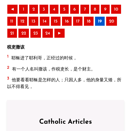
◄
1
2
3
4
5
6
7
8
9
10
11
12
13
14
15
16
17
18
19
20
21
22
23
24
►
税吏撒该
1
耶稣进了耶利哥，正经过的时候，
2
有一个人名叫撒该，作税吏长，是个财主。
3
他要看看耶稣是怎样的人；只因人多，他的身量又矮，所
以不得看见，
Catholic Articles