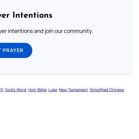
er Intentions
ayer intentions and join our community.
T PRAYER
VS
God’s Word
Holy Bible
Luke
New Testament
Simplified Chinese