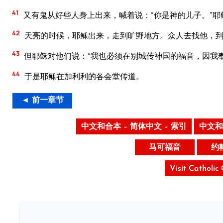
41
又有鬼从好些人身上出来，喊着说：“你是神的儿子。”
42
天亮的时候，耶稣出来，走到旷野地方。众人去找他，到
43
但耶稣对他们说：“我也必须在别城传神国的福音，因我奉
44
于是耶稣在加利利的各会堂传道。
◄ 前一章节
中文和合本 – 简体中文 – 索引
中文和
马可福音
约
Visit Catholic