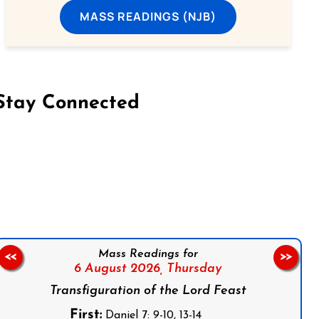
MASS READINGS (NJB)
Stay Connected
on Facebook
Follow us on Instagram
Follow us on X
Subscribe to our YouTube Channel
Follow us on WhatsApp
Mass Readings for
<<
>>
6 August 2026,
Thursday
Transfiguration of the Lord Feast
First:
Daniel 7: 9-10, 13-14