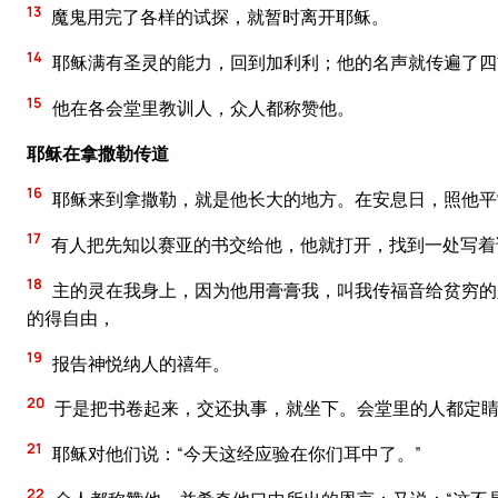
13
魔鬼用完了各样的试探，就暂时离开耶稣。
14
耶稣满有圣灵的能力，回到加利利；他的名声就传遍了四
15
他在各会堂里教训人，众人都称赞他。
耶稣在拿撒勒传道
16
耶稣来到拿撒勒，就是他长大的地方。在安息日，照他平
17
有人把先知以赛亚的书交给他，他就打开，找到一处写着
18
主的灵在我身上，因为他用膏膏我，叫我传福音给贫穷的
的得自由，
19
报告神悦纳人的禧年。
20
于是把书卷起来，交还执事，就坐下。会堂里的人都定
21
耶稣对他们说：“今天这经应验在你们耳中了。”
22