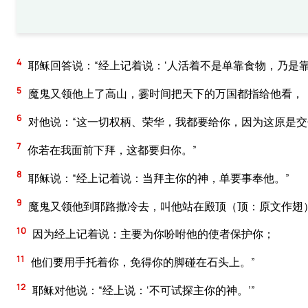
4
耶稣回答说：“经上记着说：‘人活着不是单靠食物，乃是靠
5
魔鬼又领他上了高山，霎时间把天下的万国都指给他看，
6
对他说：“这一切权柄、荣华，我都要给你，因为这原是
7
你若在我面前下拜，这都要归你。”
8
耶稣说：“经上记着说：当拜主你的神，单要事奉他。”
9
魔鬼又领他到耶路撒冷去，叫他站在殿顶（顶：原文作翅
10
因为经上记着说：主要为你吩咐他的使者保护你；
11
他们要用手托着你，免得你的脚碰在石头上。”
12
耶稣对他说：“经上说：‘不可试探主你的神。’”