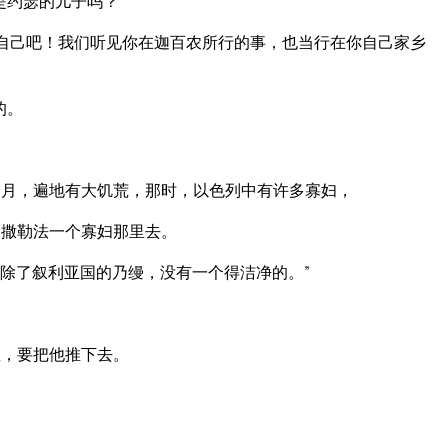
是约瑟的儿子吗？”
治自己吧！我们听见你在迦百农所行的事，也当行在你自己家乡
的。
月，遍地有大饥荒，那时，以色列中有许多寡妇，
的撒勒法一个寡妇那里去。
除了叙利亚国的乃缦，没有一个得洁净的。”
崖，要把他推下去。