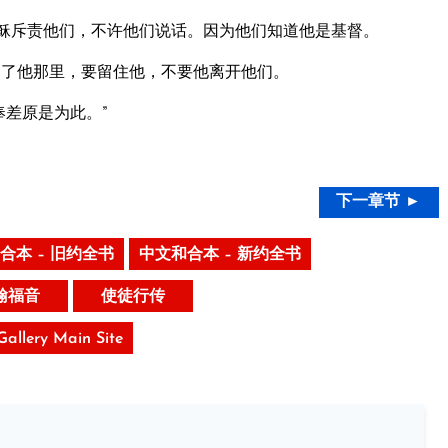
耶稣斥责他们，不许他们说话。因为他们知道他是基督。
了他那里，要留住他，不要他离开他们。
差原是为此。”
下一章节 ►
合本 – 旧约全书
中文和合本 – 新约全书
翰福音
使徒行传
 Gallery Main Site