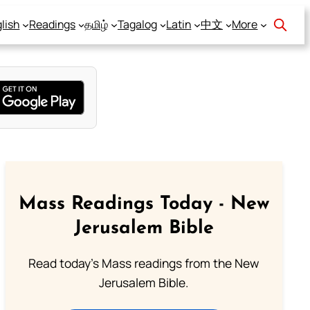
lish
Readings
தமிழ்
Tagalog
Latin
中文
More
Mass Readings Today - New
Jerusalem Bible
Read today's Mass readings from the New
Jerusalem Bible.