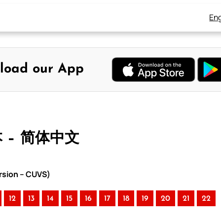
Eng
load our App
本 – 简体中文
rsion – CUVS)
12
13
14
15
16
17
18
19
20
21
22