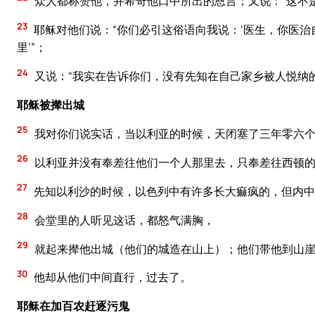
众人都称赞他，并希奇他口中所出的恩言；又说：“这不
23
耶稣对他们说：“你们必引这俗语向我说：‘医生，你医
里’”；
24
又说：“我实在告诉你们，没有先知在自己家乡被人悦纳
耶稣被撵出城
25
我对你们说实话，当以利亚的时候，天闭塞了三年零六个
26
以利亚并没有奉差往他们一个人那里去，只奉差往西顿
27
先知以利沙的时候，以色列中有许多长大痲疯的，但内中
28
会堂里的人听见这话，都怒气满胸，
29
就起来撵他出城（他们的城造在山上）；他们带他到山
30
他却从他们中间直行，过去了。
耶稣在加百农赶逐污鬼