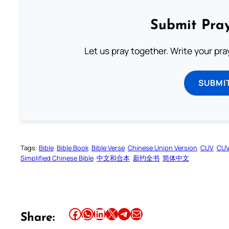
Submit Pray
Let us pray together. Write your pr
SUBMI
Tags:
Bible
Bible Book
Bible Verse
Chinese Union Version
CUV
CU
Simplified Chinese Bible
中文和合本
新约全书
简体中文
Share this article on Facebook
Share this article on WhatsApp
Share this article on LinkedIn
Share this article on X
Share this article on Telegram
Email this Article
Share: