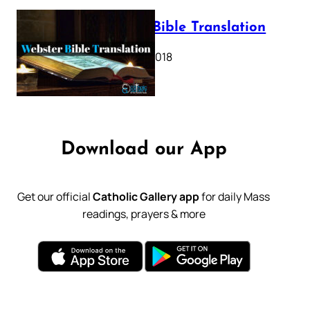
Webster Bible Translation
October 11, 2018
Download our App
Get our official
Catholic Gallery app
for daily Mass
readings, prayers & more