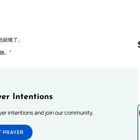
他就饿了。
物。”
Follow us 
er Intentions
ayer intentions and join our community.
T PRAYER