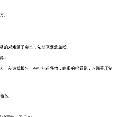
方。
常的规矩进了会堂，站起来要念圣经。
说：
人；差遣我报告：被掳的得释放，瞎眼的得看见，叫那受压制
睛看他。