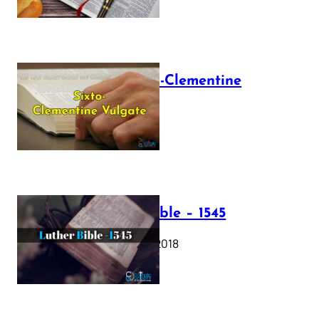
The Sixto-Clementine
Vulgate
July 12, 2025
Luther Bible – 1545
October 17, 2018