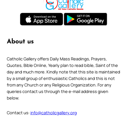
About us
Catholic Gallery offers Daily Mass Readings, Prayers,
Quotes, Bible Online, Yearly plan to read bible, Saint of the
day and much more. Kindly note that this site is maintained
by a small group of enthusiastic Catholics and this is not
from any Church or any Religious Organization. For any
queries contact us through the e-mail address given
below.
Contact us:
info@catholicgallery.org