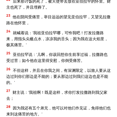
后来那讨饭的死了，被天使带去放在亚伯拉罕的怀里。财
主也死了，并且埋葬了。
23
他在阴间受痛苦，举目远远的望见亚伯拉罕，又望见拉撒
路在他怀里，
24
就喊着说：‘我祖亚伯拉罕哪，可怜我吧！打发拉撒路
来，用指头尖蘸点水，凉凉我的舌头；因为我在这火焰里，
极其痛苦。’
25
亚伯拉罕说：‘儿啊，你该回想你生前享过福，拉撒路也
受过苦；如今他在这里得安慰，你倒受痛苦。
26
不但这样，并且在你我之间，有深渊限定，以致人要从这
边过到你们那边是不能的；要从那边过到我们这边也是不能
的。’
27
财主说：‘我祖啊！既是这样，求你打发拉撒路到我父家
去；
28
因为我还有五个弟兄，他可以对他们作见证，免得他们也
来到这痛苦的地方。’