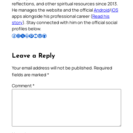
reflections, and other spiritual resources since 2013.
He manages the website and the official
Android
/
iOS
apps alongside his professional career (
Read his
story
). Stay connected with him on the official social
profiles below.
Follow Pradeep on Facebook
Follow Pradeep on Instagram
Follow Pradeep on X
Follow Pradeep on LinkedIn
Follow Pradeep on Pinterest
Subscribe to Pradeep’s Youtube Channel
Follow Pradeep on WordPress
Follow Pradeep on GitHub
Leave a Reply
Your email address will not be published.
Required
fields are marked
*
Comment
*