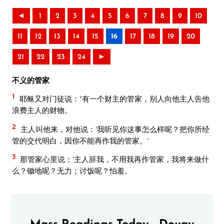
◄
1
2
3
4
5
6
7
8
9
10
11
12
13
14
15
16
17
18
19
20
21
22
23
24
►
不义的管家
1
耶稣又对门徒说：“有一个财主的管家，别人向他主人告他
浪费主人的财物。
2
主人叫他来，对他说：‘我听见你这事怎么样呢？把你所经
管的交代明白，因你不能再作我的管家。’
3
那管家心里说：‘主人辞我，不用我再作管家，我将来做什
么？锄地呢？无力；讨饭呢？怕羞。