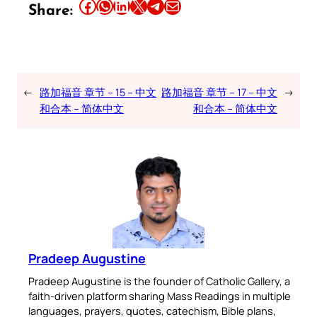
Share this article on Facebook
Share this article on WhatsApp
Share this article on LinkedIn
Share this article on X
Share this article on Telegram
Email this Article
Share:
←
路加福音 章节 – 15 – 中文
路加福音 章节 – 17 – 中文
→
和合本 – 简体中文
和合本 – 简体中文
Pradeep Augustine
Pradeep Augustine is the founder of Catholic Gallery, a
faith-driven platform sharing Mass Readings in multiple
languages, prayers, quotes, catechism, Bible plans,