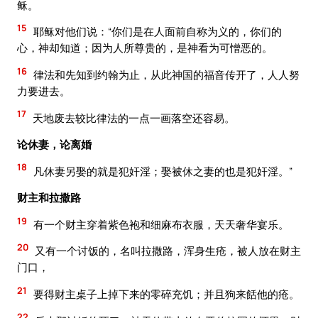
稣。
15
耶稣对他们说：“你们是在人面前自称为义的，你们的
心，神却知道；因为人所尊贵的，是神看为可憎恶的。
16
律法和先知到约翰为止，从此神国的福音传开了，人人努
力要进去。
17
天地废去较比律法的一点一画落空还容易。
论休妻，论离婚
18
凡休妻另娶的就是犯奸淫；娶被休之妻的也是犯奸淫。”
财主和拉撒路
19
有一个财主穿着紫色袍和细麻布衣服，天天奢华宴乐。
20
又有一个讨饭的，名叫拉撒路，浑身生疮，被人放在财主
门口，
21
要得财主桌子上掉下来的零碎充饥；并且狗来餂他的疮。
22