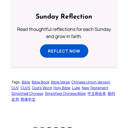
Sunday Reflection
Read thoughtful reflections for each Sunday
and grow in faith.
REFLECT NOW
Tags:
Bible
Bible Book
Bible Verse
Chinese Union Version
CUV
CUVS
God’s Word
Holy Bible
Luke
New Testament
Simplified Chinese
Simplified Chinese Bible
中文和合本
新约
全书
简体中文