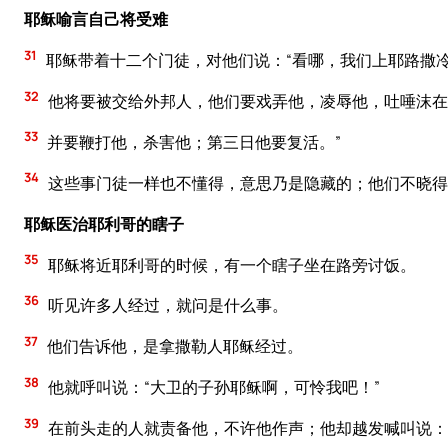
耶稣喻言自己将受难
31
耶稣带着十二个门徒，对他们说：“看哪，我们上耶路撒
32
他将要被交给外邦人，他们要戏弄他，凌辱他，吐唾沫在
33
并要鞭打他，杀害他；第三日他要复活。”
34
这些事门徒一样也不懂得，意思乃是隐藏的；他们不晓得
耶稣医治耶利哥的瞎子
35
耶稣将近耶利哥的时候，有一个瞎子坐在路旁讨饭。
36
听见许多人经过，就问是什么事。
37
他们告诉他，是拿撒勒人耶稣经过。
38
他就呼叫说：“大卫的子孙耶稣啊，可怜我吧！”
39
在前头走的人就责备他，不许他作声；他却越发喊叫说：