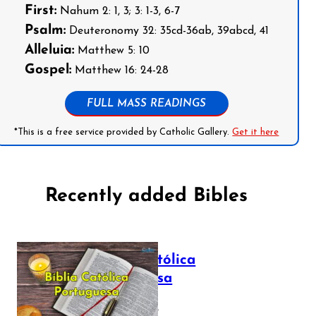
First:
Nahum 2: 1, 3; 3: 1-3, 6-7
Psalm:
Deuteronomy 32: 35cd-36ab, 39abcd, 41
Alleluia:
Matthew 5: 10
Gospel:
Matthew 16: 24-28
FULL MASS READINGS
*This is a free service provided by Catholic Gallery.
Get it here
Recently added Bibles
Bíblia Católica
Portuguesa
July 16, 2025