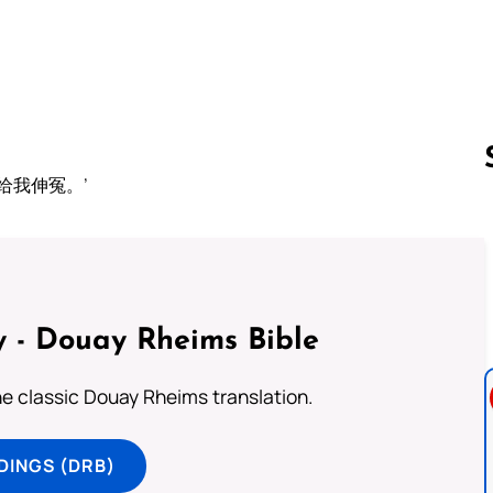
给我伸冤。’
Follow us 
 - Douay Rheims Bible
he classic Douay Rheims translation.
DINGS (DRB)