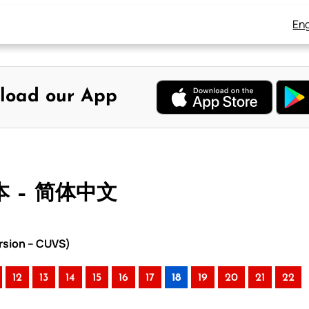
Eng
load our App
本 – 简体中文
rsion – CUVS)
12
13
14
15
16
17
18
19
20
21
22