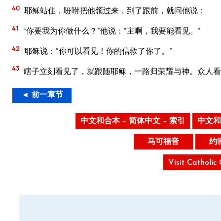
40
耶稣站住，吩咐把他领过来，到了跟前，就问他说：
41
“你要我为你做什么？”他说：“主啊，我要能看见。”
42
耶稣说：“你可以看见！你的信救了你了。”
43
瞎子立刻看见了，就跟随耶稣，一路归荣耀与神。众人看
◄ 前一章节
中文和合本 – 简体中文 – 索引
中文和
马可福音
约
Visit Catholic