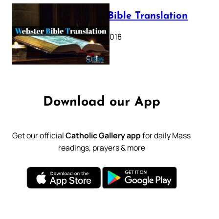
Webster Bible Translation
October 11, 2018
Download our App
Get our official
Catholic Gallery app
for daily Mass
readings, prayers & more