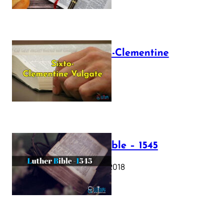
The Sixto-Clementine
Vulgate
July 12, 2025
Luther Bible – 1545
October 17, 2018