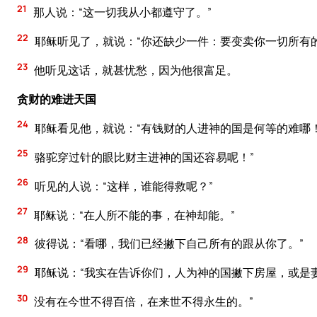
21
那人说：“这一切我从小都遵守了。”
22
耶稣听见了，就说：“你还缺少一件：要变卖你一切所有
23
他听见这话，就甚忧愁，因为他很富足。
贪财的难进天国
24
耶稣看见他，就说：“有钱财的人进神的国是何等的难哪
25
骆驼穿过针的眼比财主进神的国还容易呢！”
26
听见的人说：“这样，谁能得救呢？”
27
耶稣说：“在人所不能的事，在神却能。”
28
彼得说：“看哪，我们已经撇下自己所有的跟从你了。”
29
耶稣说：“我实在告诉你们，人为神的国撇下房屋，或是
30
没有在今世不得百倍，在来世不得永生的。”