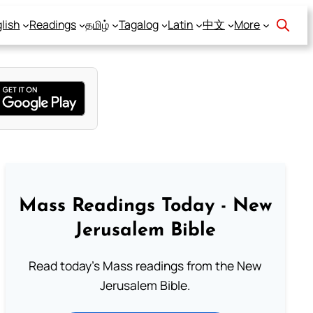
lish
Readings
தமிழ்
Tagalog
Latin
中文
More
Mass Readings Today - New
Jerusalem Bible
Read today's Mass readings from the New
Jerusalem Bible.