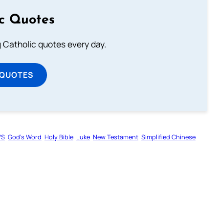
ic Quotes
ng Catholic quotes every day.
 QUOTES
VS
God’s Word
Holy Bible
Luke
New Testament
Simplified Chinese