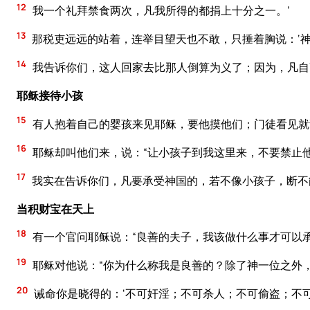
12
我一个礼拜禁食两次，凡我所得的都捐上十分之一。’
13
那税吏远远的站着，连举目望天也不敢，只捶着胸说：‘神
14
我告诉你们，这人回家去比那人倒算为义了；因为，凡自
耶稣接待小孩
15
有人抱着自己的婴孩来见耶稣，要他摸他们；门徒看见就
16
耶稣却叫他们来，说：“让小孩子到我这里来，不要禁止
17
我实在告诉你们，凡要承受神国的，若不像小孩子，断不
当积财宝在天上
18
有一个官问耶稣说：“良善的夫子，我该做什么事才可以承
19
耶稣对他说：“你为什么称我是良善的？除了神一位之外
20
诫命你是晓得的：‘不可奸淫；不可杀人；不可偷盗；不可