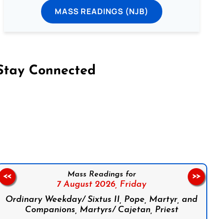
MASS READINGS (NJB)
Stay Connected
on Facebook
Follow us on Instagram
Follow us on X
Subscribe to our YouTube Channel
Follow us on WhatsApp
Mass Readings for
<<
>>
7 August 2026,
Friday
Ordinary Weekday/ Sixtus II, Pope, Martyr, and
Companions, Martyrs/ Cajetan, Priest