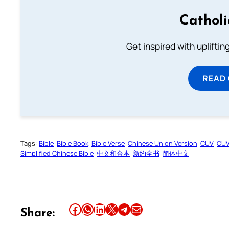
Cathol
Get inspired with uplifti
READ
Tags:
Bible
Bible Book
Bible Verse
Chinese Union Version
CUV
CU
Simplified Chinese Bible
中文和合本
新约全书
简体中文
Share this article on Facebook
Share this article on WhatsApp
Share this article on LinkedIn
Share this article on X
Share this article on Telegram
Email this Article
Share: