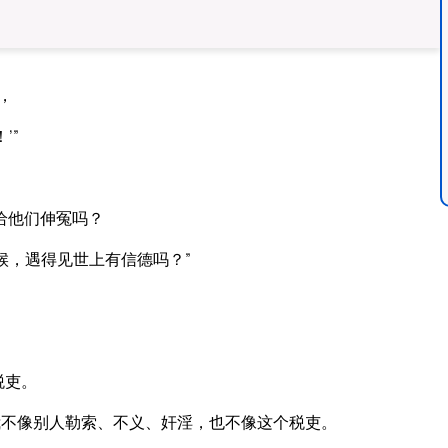
，
’”
给他们伸冤吗？
候，遇得见世上有信德吗？”
税吏。
我不像别人勒索、不义、奸淫，也不像这个税吏。