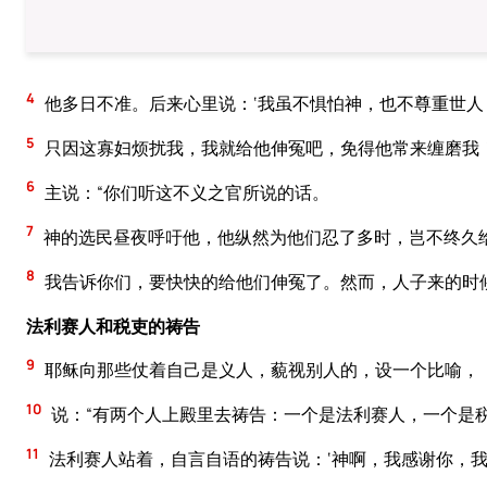
4
他多日不准。后来心里说：‘我虽不惧怕神，也不尊重世人
5
只因这寡妇烦扰我，我就给他伸冤吧，免得他常来缠磨我！
6
主说：“你们听这不义之官所说的话。
7
神的选民昼夜呼吁他，他纵然为他们忍了多时，岂不终久
8
我告诉你们，要快快的给他们伸冤了。然而，人子来的时
法利赛人和税吏的祷告
9
耶稣向那些仗着自己是义人，藐视别人的，设一个比喻，
10
说：“有两个人上殿里去祷告：一个是法利赛人，一个是
11
法利赛人站着，自言自语的祷告说：‘神啊，我感谢你，