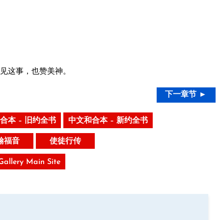
见这事，也赞美神。
下一章节 ►
合本 – 旧约全书
中文和合本 – 新约全书
翰福音
使徒行传
 Gallery Main Site