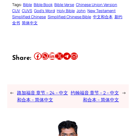
Tags:
Bible
Bible Book
Bible Verse
Chinese Union Version
CUV
CUVS
God’s Word
Holy Bible
John
New Testament
Simplified Chinese
Simplified Chinese Bible
中文和合本
新约
全书
简体中文
Share this article on Facebook
Share this article on WhatsApp
Share this article on LinkedIn
Share this article on X
Share this article on Telegram
Email this Article
Share:
←
路加福音 章节 – 24 – 中文
约翰福音 章节 – 2 – 中文
→
和合本 – 简体中文
和合本 – 简体中文