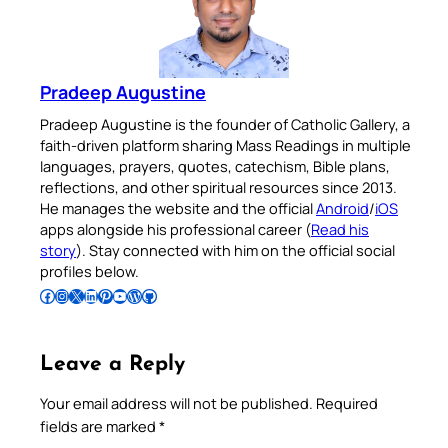
Pradeep Augustine
Pradeep Augustine is the founder of Catholic Gallery, a
faith-driven platform sharing Mass Readings in multiple
languages, prayers, quotes, catechism, Bible plans,
reflections, and other spiritual resources since 2013.
He manages the website and the official
Android
/
iOS
apps alongside his professional career (
Read his
story
). Stay connected with him on the official social
profiles below.
Follow Pradeep on Facebook
Follow Pradeep on Instagram
Follow Pradeep on X
Follow Pradeep on LinkedIn
Follow Pradeep on Pinterest
Subscribe to Pradeep’s Youtube Channel
Follow Pradeep on WordPress
Follow Pradeep on GitHub
Leave a Reply
Your email address will not be published.
Required
fields are marked
*