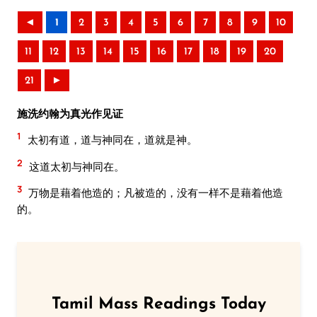
◄
1
2
3
4
5
6
7
8
9
10
11
12
13
14
15
16
17
18
19
20
21
►
施洗约翰为真光作见证
1
太初有道，道与神同在，道就是神。
2
这道太初与神同在。
3
万物是藉着他造的；凡被造的，没有一样不是藉着他造
的。
Tamil Mass Readings Today