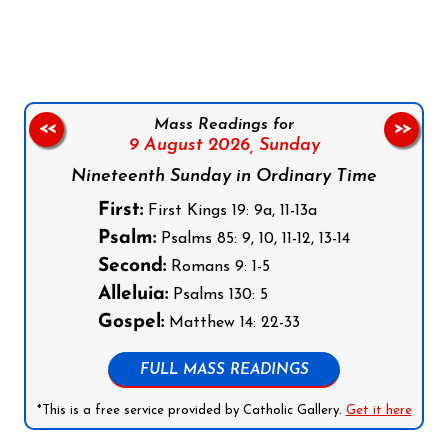
Follow us on Facebook
Follow us on Instagram
Follow us on X
Subscribe to our YouTube Channel
Follow us on WhatsApp
Mass Readings for
<<
>>
9 August 2026,
Sunday
Nineteenth Sunday in Ordinary Time
First:
First Kings 19: 9a, 11-13a
Psalm:
Psalms 85: 9, 10, 11-12, 13-14
Second:
Romans 9: 1-5
Alleluia:
Psalms 130: 5
Gospel:
Matthew 14: 22-33
FULL MASS READINGS
*This is a free service provided by Catholic Gallery.
Get it here