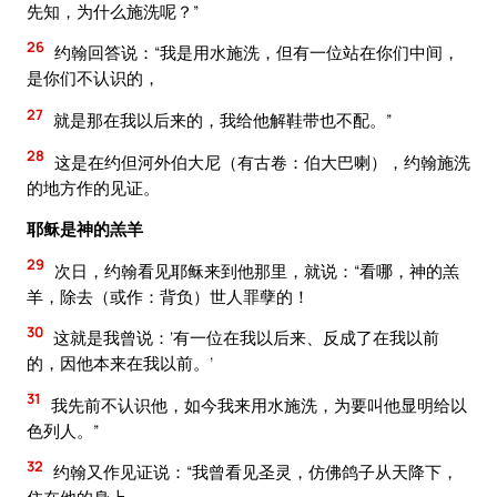
先知，为什么施洗呢？”
26
约翰回答说：“我是用水施洗，但有一位站在你们中间，
是你们不认识的，
27
就是那在我以后来的，我给他解鞋带也不配。”
28
这是在约但河外伯大尼（有古卷：伯大巴喇），约翰施洗
的地方作的见证。
耶稣是神的羔羊
29
次日，约翰看见耶稣来到他那里，就说：“看哪，神的羔
羊，除去（或作：背负）世人罪孽的！
30
这就是我曾说：‘有一位在我以后来、反成了在我以前
的，因他本来在我以前。’
31
我先前不认识他，如今我来用水施洗，为要叫他显明给以
色列人。”
32
约翰又作见证说：“我曾看见圣灵，仿佛鸽子从天降下，