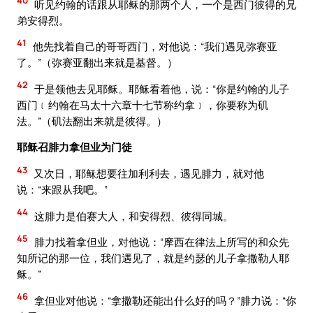
40
听见约翰的话跟从耶稣的那两个人，一个是西门彼得的兄
弟安得烈。
41
他先找着自己的哥哥西门，对他说：“我们遇见弥赛亚
了。”（弥赛亚翻出来就是基督。）
42
于是领他去见耶稣。耶稣看着他，说：“你是约翰的儿子
西门﹝约翰在马太十六章十七节称约拿﹞，你要称为矶
法。”（矶法翻出来就是彼得。）
耶稣召腓力拿但业为门徒
43
又次日，耶稣想要往加利利去，遇见腓力，就对他
说：“来跟从我吧。”
44
这腓力是伯赛大人，和安得烈、彼得同城。
45
腓力找着拿但业，对他说：“摩西在律法上所写的和众先
知所记的那一位，我们遇见了，就是约瑟的儿子拿撒勒人耶
稣。”
46
拿但业对他说：“拿撒勒还能出什么好的吗？”腓力说：“你