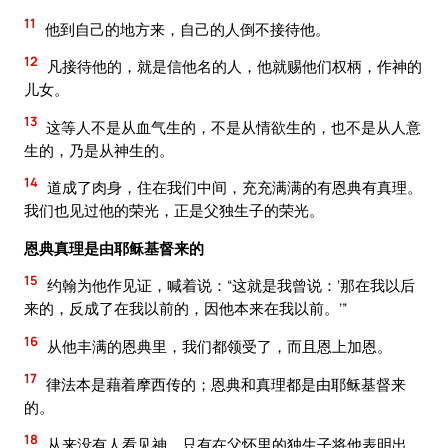
11
他到自己的地方来，自己的人倒不接待他。
12
凡接待他的，就是信他名的人，他就赐他们权柄，作神的
儿女。
13
这等人不是从血气生的，不是从情欲生的，也不是从人意
生的，乃是从神生的。
14
道成了肉身，住在我们中间，充充满满的有恩典有真理。
我们也见过他的荣光，正是父独生子的荣光。
恩典真理是由耶稣基督来的
15
约翰为他作见证，喊着说：“这就是我曾说：‘那在我以后
来的，反成了在我以前的，因他本来在我以前。’”
16
从他丰满的恩典里，我们都领受了，而且恩上加恩。
17
律法本是藉着摩西传的；恩典和真理都是由耶稣基督来
的。
18
从来没有人看见神，只有在父怀里的独生子将他表明出