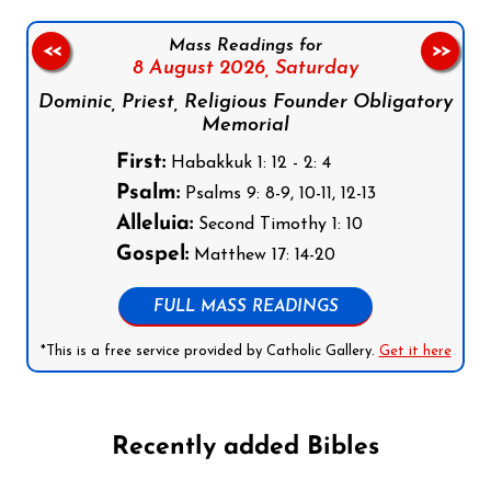
Mass Readings for
<<
>>
8 August 2026,
Saturday
Dominic, Priest, Religious Founder Obligatory
Memorial
First:
Habakkuk 1: 12 - 2: 4
Psalm:
Psalms 9: 8-9, 10-11, 12-13
Alleluia:
Second Timothy 1: 10
Gospel:
Matthew 17: 14-20
FULL MASS READINGS
*This is a free service provided by Catholic Gallery.
Get it here
Recently added Bibles