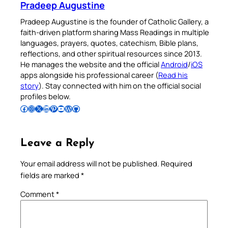
Pradeep Augustine
Pradeep Augustine is the founder of Catholic Gallery, a
faith-driven platform sharing Mass Readings in multiple
languages, prayers, quotes, catechism, Bible plans,
reflections, and other spiritual resources since 2013.
He manages the website and the official
Android
/
iOS
apps alongside his professional career (
Read his
story
). Stay connected with him on the official social
profiles below.
Follow Pradeep on Facebook
Follow Pradeep on Instagram
Follow Pradeep on X
Follow Pradeep on LinkedIn
Follow Pradeep on Pinterest
Subscribe to Pradeep’s Youtube Channel
Follow Pradeep on WordPress
Follow Pradeep on GitHub
Leave a Reply
Your email address will not be published.
Required
fields are marked
*
Comment
*