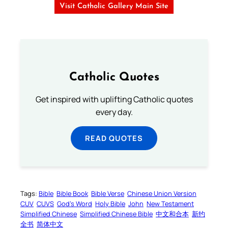
Visit Catholic Gallery Main Site
Catholic Quotes
Get inspired with uplifting Catholic quotes
every day.
READ QUOTES
Tags:
Bible
Bible Book
Bible Verse
Chinese Union Version
CUV
CUVS
God’s Word
Holy Bible
John
New Testament
Simplified Chinese
Simplified Chinese Bible
中文和合本
新约
全书
简体中文