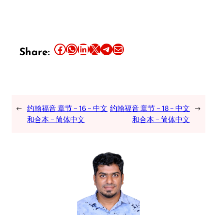
Share this article on Facebook
Share this article on WhatsApp
Share this article on LinkedIn
Share this article on X
Share this article on Telegram
Email this Article
Share:
←
约翰福音 章节 – 16 – 中文
约翰福音 章节 – 18 – 中文
→
和合本 – 简体中文
和合本 – 简体中文