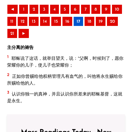
◄
1
2
3
4
5
6
7
8
9
10
11
12
13
14
15
16
17
18
19
20
21
►
主分离的祷告
1
耶稣说了这话，就举目望天，说：“父啊，时候到了，愿你
荣耀你的儿子，使儿子也荣耀你；
2
正如你曾赐给他权柄管理凡有血气的，叫他将永生赐给你
所赐给他的人。
3
认识你独一的真神，并且认识你所差来的耶稣基督，这就
是永生。