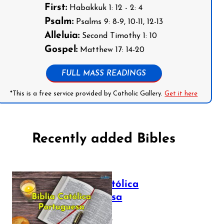
First:
Habakkuk 1: 12 - 2: 4
Psalm:
Psalms 9: 8-9, 10-11, 12-13
Alleluia:
Second Timothy 1: 10
Gospel:
Matthew 17: 14-20
FULL MASS READINGS
*This is a free service provided by Catholic Gallery.
Get it here
Recently added Bibles
Bíblia Católica
Portuguesa
July 16, 2025