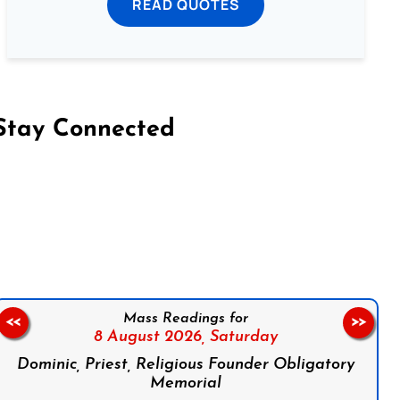
READ QUOTES
Stay Connected
on Facebook
Follow us on Instagram
Follow us on X
Subscribe to our YouTube Channel
Follow us on WhatsApp
Mass Readings for
<<
>>
8 August 2026,
Saturday
Dominic, Priest, Religious Founder Obligatory
Memorial