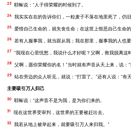
23
耶稣说：“人子得荣耀的时候到了。
24
我实实在在的告诉你们，一粒麦子不落在地里死了，仍旧
25
爱惜自己生命的，就失丧生命；在这世上恨恶自己生命
26
若有人服事我，就当跟从我；我在那里，服事我的人也要
27
“我现在心里忧愁，我说什么才好呢？父啊，救我脱离这
28
父啊，愿你荣耀你的名！”当时就有声音从天上来，说：“
29
站在旁边的众人听见，就说：“打雷了。”还有人说：“有
主要吸引万人归己
30
耶稣说：“这声音不是为我，是为你们来的。
31
现在这世界受审判，这世界的王要被赶出去。
32
我若从地上被举起来，就要吸引万人来归我。”