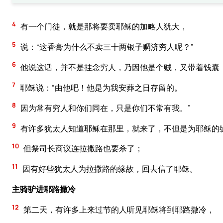
4
有一个门徒，就是那将要卖耶稣的加略人犹大，
5
说：“这香膏为什么不卖三十两银子赒济穷人呢？”
6
他说这话，并不是挂念穷人，乃因他是个贼，又带着钱囊
7
耶稣说：“由他吧！他是为我安葬之日存留的。
8
因为常有穷人和你们同在，只是你们不常有我。”
9
有许多犹太人知道耶稣在那里，就来了，不但是为耶稣的
10
但祭司长商议连拉撒路也要杀了；
11
因有好些犹太人为拉撒路的缘故，回去信了耶稣。
主骑驴进耶路撒冷
12
第二天，有许多上来过节的人听见耶稣将到耶路撒冷，