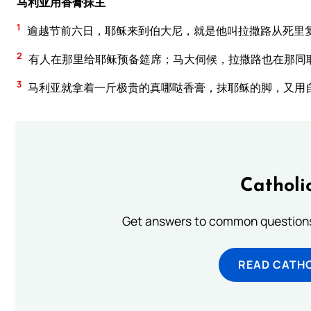
马利亚用香膏抹主
1
逾越节前六日，耶稣来到伯大尼，就是他叫拉撒路从死里
2
有人在那里给耶稣预备筵席；马大伺候，拉撒路也在那同
3
马利亚就拿着一斤极贵的真哪哒香膏，抹耶稣的脚，又用
Catholi
Get answers to common questions 
READ CATH