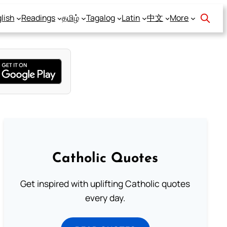
lish
Readings
தமிழ்
Tagalog
Latin
中文
More
Catholic Quotes
Get inspired with uplifting Catholic quotes
every day.