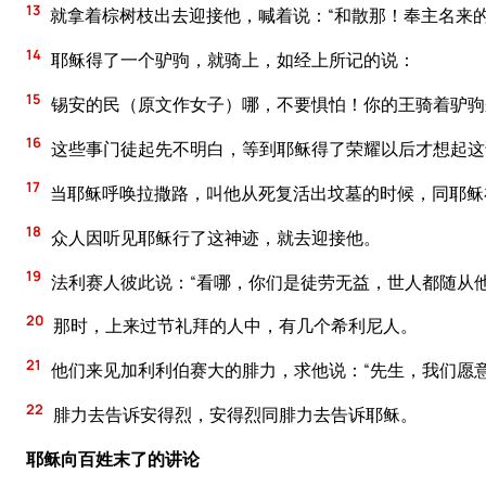
13
就拿着棕树枝出去迎接他，喊着说：“和散那！奉主名来的
14
耶稣得了一个驴驹，就骑上，如经上所记的说：
15
锡安的民（原文作女子）哪，不要惧怕！你的王骑着驴驹
16
这些事门徒起先不明白，等到耶稣得了荣耀以后才想起这
17
当耶稣呼唤拉撒路，叫他从死复活出坟墓的时候，同耶稣
18
众人因听见耶稣行了这神迹，就去迎接他。
19
法利赛人彼此说：“看哪，你们是徒劳无益，世人都随从他
20
那时，上来过节礼拜的人中，有几个希利尼人。
21
他们来见加利利伯赛大的腓力，求他说：“先生，我们愿意
22
腓力去告诉安得烈，安得烈同腓力去告诉耶稣。
耶稣向百姓末了的讲论