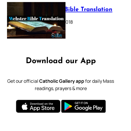
Webster Bible Translation
October 11, 2018
Download our App
Get our official
Catholic Gallery app
for daily Mass
readings, prayers & more