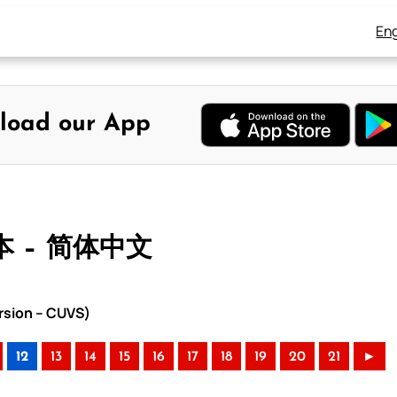
Eng
load our App
本 – 简体中文
rsion – CUVS)
12
13
14
15
16
17
18
19
20
21
►