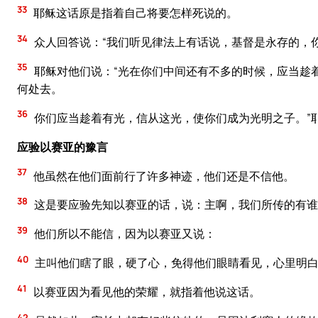
33
耶稣这话原是指着自己将要怎样死说的。
34
众人回答说：“我们听见律法上有话说，基督是永存的，你
35
耶稣对他们说：“光在你们中间还有不多的时候，应当趁
何处去。
36
你们应当趁着有光，信从这光，使你们成为光明之子。”
应验以赛亚的豫言
37
他虽然在他们面前行了许多神迹，他们还是不信他。
38
这是要应验先知以赛亚的话，说：主啊，我们所传的有谁
39
他们所以不能信，因为以赛亚又说：
40
主叫他们瞎了眼，硬了心，免得他们眼睛看见，心里明白
41
以赛亚因为看见他的荣耀，就指着他说这话。
42