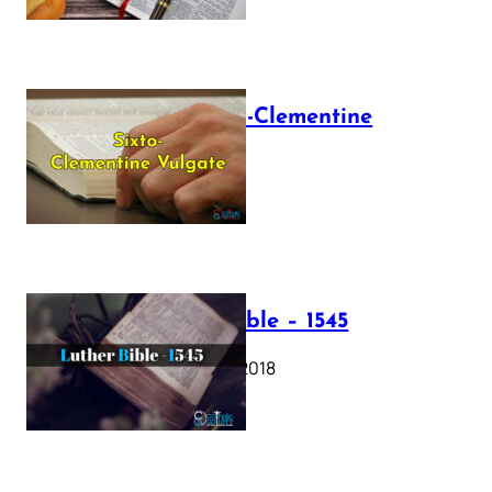
The Sixto-Clementine
Vulgate
July 12, 2025
Luther Bible – 1545
October 17, 2018