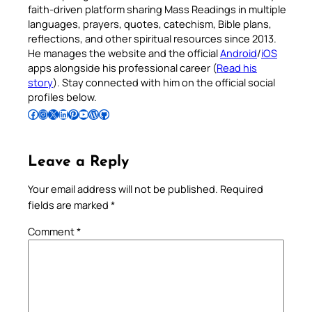
faith-driven platform sharing Mass Readings in multiple
languages, prayers, quotes, catechism, Bible plans,
reflections, and other spiritual resources since 2013.
He manages the website and the official
Android
/
iOS
apps alongside his professional career (
Read his
story
). Stay connected with him on the official social
profiles below.
Follow Pradeep on Facebook
Follow Pradeep on Instagram
Follow Pradeep on X
Follow Pradeep on LinkedIn
Follow Pradeep on Pinterest
Subscribe to Pradeep’s Youtube Channel
Follow Pradeep on WordPress
Follow Pradeep on GitHub
Leave a Reply
Your email address will not be published.
Required
fields are marked
*
Comment
*