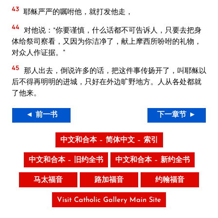
43
耶稣严严的嘱咐他，就打发他走，
44
对他说：“你要谨慎，什么话都不可告诉人，只要去把身
体给祭司察看，又因为你洁净了，献上摩西所吩咐的礼物，
对众人作证据。”
45
那人出去，倒说许多的话，把这件事传扬开了，叫耶稣以
后不得再明明的进城，只好在外边旷野地方。人从各处都就
了他来。
◄ 前一书
下一章节 ►
中文和合本 – 简体中文 – 索引
中文和合本 – 旧约全书
中文和合本 – 新约全书
马太福音
路加福音
约翰福音
Visit Catholic Gallery Main Site