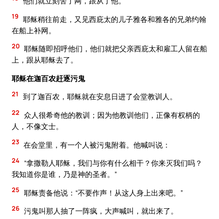
他们就立刻舍了网，跟从了他。
19
耶稣稍往前走，又见西庇太的儿子雅各和雅各的兄弟约翰
在船上补网。
20
耶稣随即招呼他们，他们就把父亲西庇太和雇工人留在船
上，跟从耶稣去了。
耶稣在迦百农赶逐污鬼
21
到了迦百农，耶稣就在安息日进了会堂教训人。
22
众人很希奇他的教训；因为他教训他们，正像有权柄的
人，不像文士。
23
在会堂里，有一个人被污鬼附着。他喊叫说：
24
“拿撒勒人耶稣，我们与你有什么相干？你来灭我们吗？
我知道你是谁，乃是神的圣者。”
25
耶稣责备他说：“不要作声！从这人身上出来吧。”
26
污鬼叫那人抽了一阵疯，大声喊叫，就出来了。