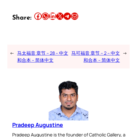
Share this article on Facebook
Share this article on WhatsApp
Share this article on LinkedIn
Share this article on X
Share this article on Telegram
Email this Article
Share:
←
马太福音 章节 – 28 – 中文
马可福音 章节 – 2 – 中文
→
和合本 – 简体中文
和合本 – 简体中文
Pradeep Augustine
Pradeep Augustine is the founder of Catholic Gallery, a