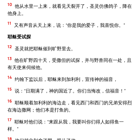
10
他从水里一上来，就看见天裂开了，圣灵仿佛鸽子，降在
他身上。
11
又有声音从天上来，说：“你是我的爱子，我喜悦你。”
耶稣受试探
12
圣灵就把耶稣催到旷野里去。
13
他在旷野四十天，受撒但的试探，并与野兽同在一处，且
有天使来伺候他。
14
约翰下监以后，耶稣来到加利利，宣传神的福音，
15
说：“日期满了，神的国近了。你们当悔改，信福音！”
16
耶稣顺着加利利的海边走，看见西门和西门的兄弟安得烈
在海边撒网；他们本是打鱼的。
17
耶稣对他们说：“来跟从我，我要叫你们得人如得鱼一
样。”
18