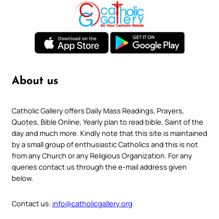
About us
Catholic Gallery offers Daily Mass Readings, Prayers,
Quotes, Bible Online, Yearly plan to read bible, Saint of the
day and much more. Kindly note that this site is maintained
by a small group of enthusiastic Catholics and this is not
from any Church or any Religious Organization. For any
queries contact us through the e-mail address given
below.
Contact us:
info@catholicgallery.org