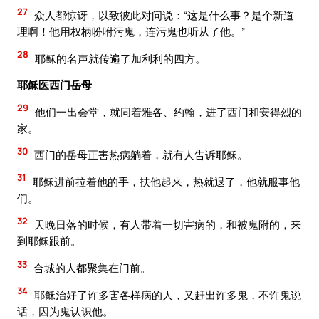
27
众人都惊讶，以致彼此对问说：“这是什么事？是个新道
理啊！他用权柄吩咐污鬼，连污鬼也听从了他。”
28
耶稣的名声就传遍了加利利的四方。
耶稣医西门岳母
29
他们一出会堂，就同着雅各、约翰，进了西门和安得烈的
家。
30
西门的岳母正害热病躺着，就有人告诉耶稣。
31
耶稣进前拉着他的手，扶他起来，热就退了，他就服事他
们。
32
天晚日落的时候，有人带着一切害病的，和被鬼附的，来
到耶稣跟前。
33
合城的人都聚集在门前。
34
耶稣治好了许多害各样病的人，又赶出许多鬼，不许鬼说
话，因为鬼认识他。