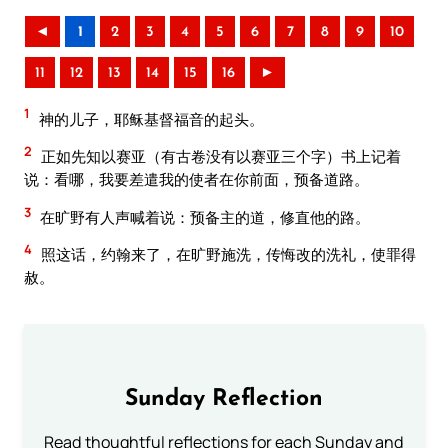
◄
1
2
3
4
5
6
7
8
9
10
11
12
13
14
15
16
►
1
神的儿子，耶稣基督福音的起头。
2
正如先知以赛亚（有古卷没有以赛亚三个字）书上记着
说：看哪，我要差遣我的使者在你前面，预备道路。
3
在旷野有人声喊着说：预备主的道，修直他的路。
4
照这话，约翰来了，在旷野施洗，传悔改的洗礼，使罪得
赦。
Sunday Reflection
Read thoughtful reflections for each Sunday and