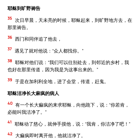
耶稣到旷野祷告
35
次日早晨，天未亮的时候，耶稣起来，到旷野地方去，在
那里祷告。
36
西门和同伴追了他去，
37
遇见了就对他说：“众人都找你。”
38
耶稣对他们说：“我们可以往别处去，到邻近的乡村，我
也好在那里传道，因为我是为这事出来的。”
39
于是在加利利全地，进了会堂，传道，赶鬼。
耶稣洁净长大麻疯的病人
40
有一个长大痲疯的来求耶稣，向他跪下，说：“你若肯，
必能叫我洁净了。”
41
耶稣动了慈心，就伸手摸他，说：“我肯，你洁净了吧！”
42
大痲疯即时离开他，他就洁净了。