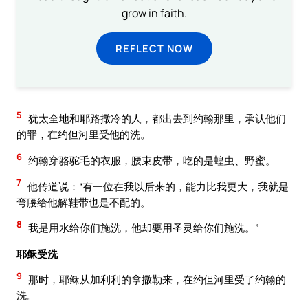
grow in faith.
REFLECT NOW
5
犹太全地和耶路撒冷的人，都出去到约翰那里，承认他们
的罪，在约但河里受他的洗。
6
约翰穿骆驼毛的衣服，腰束皮带，吃的是蝗虫、野蜜。
7
他传道说：“有一位在我以后来的，能力比我更大，我就是
弯腰给他解鞋带也是不配的。
8
我是用水给你们施洗，他却要用圣灵给你们施洗。”
耶稣受洗
9
那时，耶稣从加利利的拿撒勒来，在约但河里受了约翰的
洗。