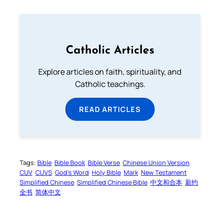
Catholic Articles
Explore articles on faith, spirituality, and
Catholic teachings.
READ ARTICLES
Tags:
Bible
Bible Book
Bible Verse
Chinese Union Version
CUV
CUVS
God’s Word
Holy Bible
Mark
New Testament
Simplified Chinese
Simplified Chinese Bible
中文和合本
新约
全书
简体中文