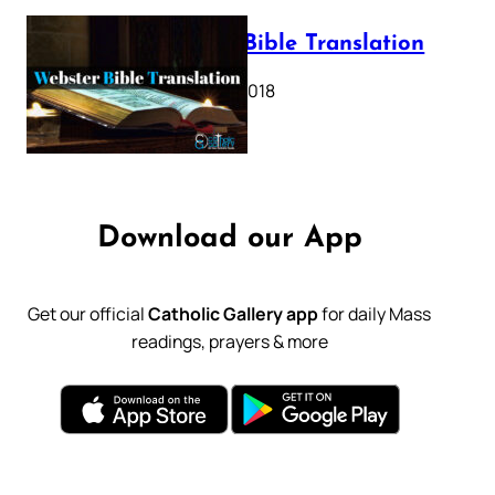
Webster Bible Translation
October 11, 2018
Download our App
Get our official
Catholic Gallery app
for daily Mass
readings, prayers & more