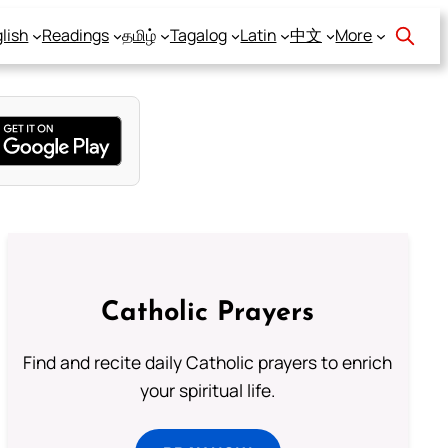
lish
Readings
தமிழ்
Tagalog
Latin
中文
More
Catholic Prayers
Find and recite daily Catholic prayers to enrich
your spiritual life.