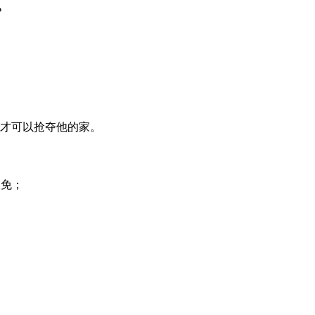
？
才可以抢夺他的家。
赦免；