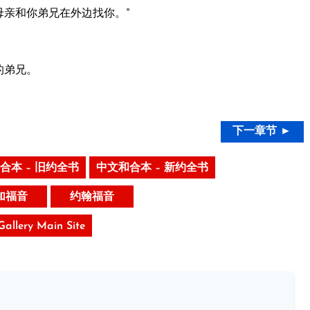
母亲和你弟兄在外边找你。”
的弟兄。
下一章节 ►
合本 – 旧约全书
中文和合本 – 新约全书
加福音
约翰福音
 Gallery Main Site