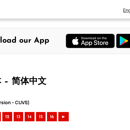
Eng
load our App
本 – 简体中文
rsion – CUVS)
12
13
14
15
16
►