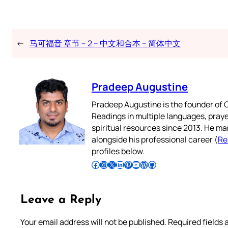
←
马可福音 章节 – 2 – 中文和合本 – 简体中文
Pradeep Augustine
Pradeep Augustine is the founder of C
Readings in multiple languages, praye
spiritual resources since 2013. He ma
alongside his professional career (
Re
profiles below.
Follow Pradeep on Facebook
Follow Pradeep on Instagram
Follow Pradeep on X
Follow Pradeep on LinkedIn
Follow Pradeep on Pinterest
Subscribe to Pradeep’s Youtube Channel
Follow Pradeep on WordPress
Follow Pradeep on GitHub
Leave a Reply
Your email address will not be published.
Required fields