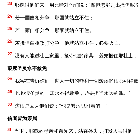
23
耶稣叫他们来，用比喻对他们说：“撒但怎能赶出撒但呢
24
若一国自相分争，那国就站立不住；
25
若一家自相分争，那家就站立不住。
26
若撒但自相攻打分争，他就站立不住，必要灭亡。
27
没有人能进壮士家里，抢夺他的家具；必先捆住那壮士，
亵渎圣灵永不赦免
28
我实在告诉你们，世人一切的罪和一切亵渎的话都可得
29
凡亵渎圣灵的，却永不得赦免，乃要担当永远的罪。”
30
这话是因为他们说：“他是被污鬼附着的。”
信者皆为亲属
31
当下，耶稣的母亲和弟兄来，站在外边，打发人去叫他。