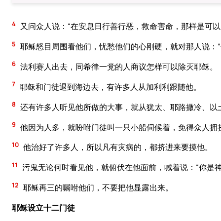
4
又问众人说：“在安息日行善行恶，救命害命，那样是可以
5
耶稣怒目周围看他们，忧愁他们的心刚硬，就对那人说：“
6
法利赛人出去，同希律一党的人商议怎样可以除灭耶稣。
7
耶稣和门徒退到海边去，有许多人从加利利跟随他。
8
还有许多人听见他所做的大事，就从犹太、耶路撒冷、以
9
他因为人多，就吩咐门徒叫一只小船伺候着，免得众人拥
10
他治好了许多人，所以凡有灾病的，都挤进来要摸他。
11
污鬼无论何时看见他，就俯伏在他面前，喊着说：“你是神
12
耶稣再三的嘱咐他们，不要把他显露出来。
耶稣设立十二门徒