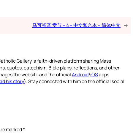
马可福音 章节 – 4 – 中文和合本 – 简体中文
→
atholic Gallery, a faith-driven platform sharing Mass
rs, quotes, catechism, Bible plans, reflections, and other
nages the website and the official
Android
/
iOS
apps
ad his story
). Stay connected with him on the official social
 are marked
*