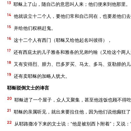
13
耶稣上了山，随自己的意思叫人来；他们便来到他那里。
14
他就设立十二个人，要他们常和自己同在，也要差他们去
15
并给他们权柄赶鬼。
16
这十二个人有西门（耶稣又给他起名叫彼得），
17
还有西庇太的儿子雅各和雅各的兄弟约翰（又给这个两人
18
又有安得烈、腓力、巴多罗买、马太、多马、亚勒腓的儿
19
还有卖耶稣的加略人犹大。
耶稣驳倒文士的谗言
20
耶稣进了一个屋子，众人又聚集，甚至他连饭也顾不得
21
耶稣的亲属听见，就出来要拉住他，因为他们说他癫狂了
22
从耶路撒冷下来的文士说：“他是被别西卜附着”；又说：