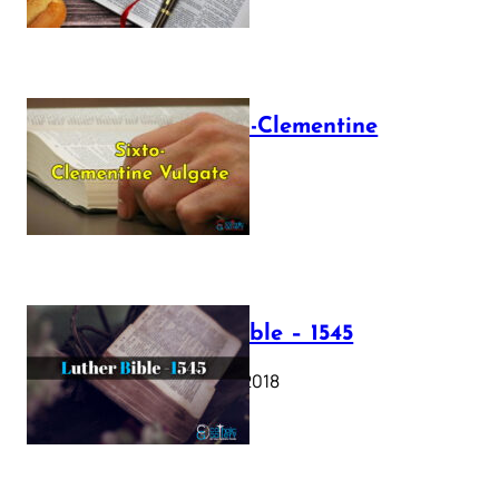
The Sixto-Clementine
Vulgate
July 12, 2025
Luther Bible – 1545
October 17, 2018