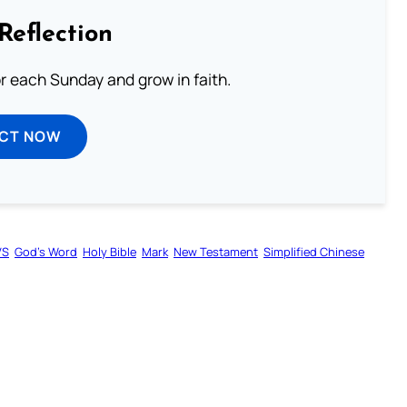
Reflection
or each Sunday and grow in faith.
ECT NOW
VS
God’s Word
Holy Bible
Mark
New Testament
Simplified Chinese