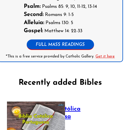
Psalm:
Psalms 85: 9, 10, 11-12, 13-14
Second:
Romans 9: 1-5
Alleluia:
Psalms 130: 5
Gospel:
Matthew 14: 22-33
FULL MASS READINGS
*This is a free service provided by Catholic Gallery.
Get it here
Recently added Bibles
Bíblia Católica
Portuguesa
July 16, 2025