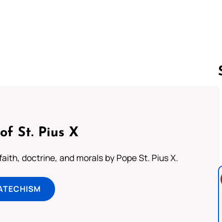
。
Follow us 
of St. Pius X
aith, doctrine, and morals by Pope St. Pius X.
ATECHISM