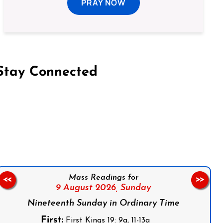
PRAY NOW
Stay Connected
on Facebook
Follow us on Instagram
Follow us on X
Subscribe to our YouTube Channel
Follow us on WhatsApp
Mass Readings for
<<
>>
9 August 2026,
Sunday
Nineteenth Sunday in Ordinary Time
First:
First Kings 19: 9a, 11-13a