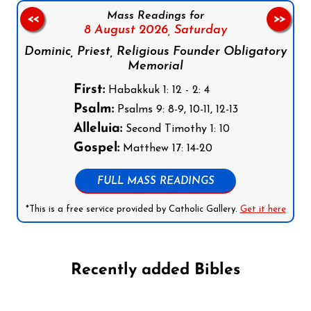
Mass Readings for
<<
>>
8 August 2026,
Saturday
Dominic, Priest, Religious Founder Obligatory
Memorial
First:
Habakkuk 1: 12 - 2: 4
Psalm:
Psalms 9: 8-9, 10-11, 12-13
Alleluia:
Second Timothy 1: 10
Gospel:
Matthew 17: 14-20
FULL MASS READINGS
*This is a free service provided by Catholic Gallery.
Get it here
Recently added Bibles