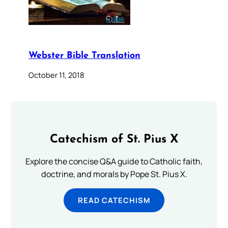
Webster Bible Translation
October 11, 2018
Catechism of St. Pius X
Explore the concise Q&A guide to Catholic faith,
doctrine, and morals by Pope St. Pius X.
READ CATECHISM