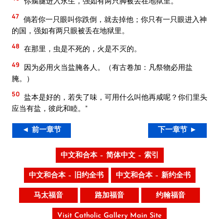
你瘸腿进入永生，强如有两只脚被丢在地狱里。
47
倘若你一只眼叫你跌倒，就去掉他；你只有一只眼进入神
的国，强如有两只眼被丢在地狱里。
48
在那里，虫是不死的，火是不灭的。
49
因为必用火当盐腌各人。（有古卷加：凡祭物必用盐
腌。）
50
盐本是好的，若失了味，可用什么叫他再咸呢？你们里头
应当有盐，彼此和睦。”
◄ 前一章节
下一章节 ►
中文和合本 – 简体中文 – 索引
中文和合本 – 旧约全书
中文和合本 – 新约全书
马太福音
路加福音
约翰福音
Visit Catholic Gallery Main Site