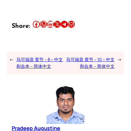
Share this article on Facebook
Share this article on WhatsApp
Share this article on LinkedIn
Share this article on X
Share this article on Telegram
Email this Article
Share:
←
马可福音 章节 – 8 – 中文
马可福音 章节 – 10 – 中文
→
和合本 – 简体中文
和合本 – 简体中文
Pradeep Augustine