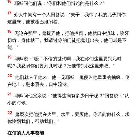
16
耶稣问他们说：“你们和他们辩论的是什么？”
17
众人中间有一个人回答说：“夫子，我带了我的儿子到你
这里来，他被哑巴鬼附着。
18
无论在那里，鬼捉弄他，把他摔倒，他就口中流沫，咬牙
切齿，身体枯干。我请过你的门徒把鬼赶出去，他们却是不
能。”
19
耶稣说：“嗳！不信的世代啊，我在你们这里要到几时
呢？我忍耐你们要到几时呢？把他带到我这里来吧。”
20
他们就带了他来。他一见耶稣，鬼便叫他重重的抽疯，倒
在地上，翻来覆去，口中流沫。
21
耶稣问他父亲说：“他得这病有多少日子呢？”回答说：“从
小的时候。
22
鬼屡次把他扔在火里、水里，要灭他。你若能做什么，求
你怜悯我们，帮助我们。”
在信的人凡事都能