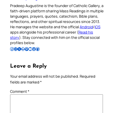
Pradeep Augustine is the founder of Catholic Gallery, a
faith-driven platform sharing Mass Readings in multiple
languages, prayers, quotes, catechism, Bible plans,
reflections, and other spiritual resources since 2013.
He manages the website and the official
Android
/
iOS
apps alongside his professional career (
Read his
story
). Stay connected with him on the official social
profiles below.
Follow Pradeep on Facebook
Follow Pradeep on Instagram
Follow Pradeep on X
Follow Pradeep on LinkedIn
Follow Pradeep on Pinterest
Subscribe to Pradeep’s Youtube Channel
Follow Pradeep on WordPress
Follow Pradeep on GitHub
Leave a Reply
Your email address will not be published.
Required
fields are marked
*
Comment
*