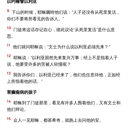
以约翰譬以利亚
9
下山的时候，耶稣嘱咐他们说：“人子还没有从死里复活，
你们不要将所看见的告诉人。”
10
门徒将这话存记在心，彼此议论“从死里复活”是什么意
思。
11
他们就问耶稣说：“文士为什么说以利亚必须先来？”
12
耶稣说：“以利亚固然先来复兴万事；经上不是指着人子
说，他要受许多的苦被人轻慢呢？
13
我告诉你们，以利亚已经来了，他们也任意待他，正如经
上所指着他的话。”
害癫痫病的孩子
14
耶稣到了门徒那里，看见有许多人围着他们，又有文士和
他们辩论。
15
众人一见耶稣，都甚希奇，就跑上去问他的安。