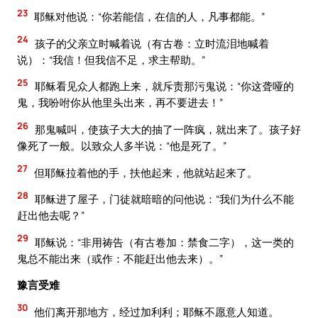
23
耶稣对他说：“你若能信，在信的人，凡事都能。”
24
孩子的父亲立时喊着说（有古卷：立时流泪地喊着
说）：“我信！但我信不足，求主帮助。”
25
耶稣看见众人都跑上来，就斥责那污鬼说：“你这聋哑的
鬼，我吩咐你从他里头出来，再不要进去！”
26
那鬼喊叫，使孩子大大的抽了一阵疯，就出来了。孩子好
像死了一般。以致众人多半说：“他是死了。”
27
但耶稣拉着他的手，扶他起来，他就站起来了。
28
耶稣进了屋子，门徒就暗暗的问他说：“我们为什么不能
赶出他去呢？”
29
耶稣说：“非用祷告（有古卷加：禁食二字），这一类的
鬼总不能出来（或作：不能赶出他去来）。”
豫言受难
30
他们离开那地方，经过加利利；耶稣不愿意人知道。