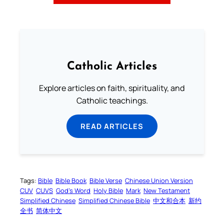
Catholic Articles
Explore articles on faith, spirituality, and
Catholic teachings.
READ ARTICLES
Tags:
Bible
Bible Book
Bible Verse
Chinese Union Version
CUV
CUVS
God’s Word
Holy Bible
Mark
New Testament
Simplified Chinese
Simplified Chinese Bible
中文和合本
新约
全书
简体中文