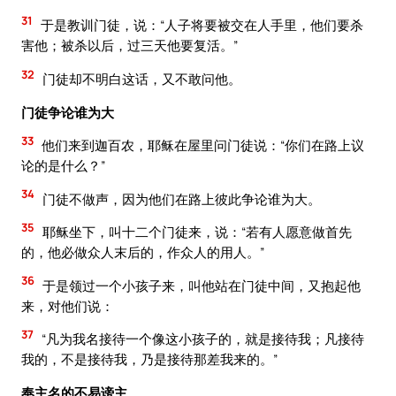
31
于是教训门徒，说：“人子将要被交在人手里，他们要杀
害他；被杀以后，过三天他要复活。”
32
门徒却不明白这话，又不敢问他。
门徒争论谁为大
33
他们来到迦百农，耶稣在屋里问门徒说：“你们在路上议
论的是什么？”
34
门徒不做声，因为他们在路上彼此争论谁为大。
35
耶稣坐下，叫十二个门徒来，说：“若有人愿意做首先
的，他必做众人末后的，作众人的用人。”
36
于是领过一个小孩子来，叫他站在门徒中间，又抱起他
来，对他们说：
37
“凡为我名接待一个像这小孩子的，就是接待我；凡接待
我的，不是接待我，乃是接待那差我来的。”
奉主名的不易谤主