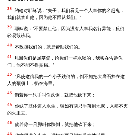
38
约翰对耶稣说：“夫子，我们看见一个人奉你的名赶鬼，
我们就禁止他，因为他不跟从我们。”
39
耶稣说：“不要禁止他；因为没有人奉我名行异能，反倒
轻易毁谤我。
40
不敌挡我们的，就是帮助我们的。
41
凡因你们是属基督，给你们一杯水喝的，我实在告诉你
们，他不能不得赏赐。”
42
“凡使这信我的一个小子跌倒的，倒不如把大磨石拴在这
人的颈项上，扔在海里。
43
倘若你一只手叫你跌倒，就把他砍下来；
44
你缺了肢体进入永生，强如有两只手落到地狱，入那不灭
的火里去。
45
倘若你一只脚叫你跌倒，就把他砍下来；
46