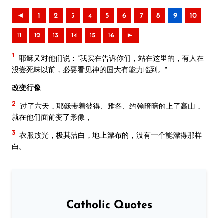
◄
1
2
3
4
5
6
7
8
9
10
11
12
13
14
15
16
►
1
耶稣又对他们说：“我实在告诉你们，站在这里的，有人在
没尝死味以前，必要看见神的国大有能力临到。”
改变行像
2
过了六天，耶稣带着彼得、雅各、约翰暗暗的上了高山，
就在他们面前变了形像，
3
衣服放光，极其洁白，地上漂布的，没有一个能漂得那样
白。
Catholic Quotes