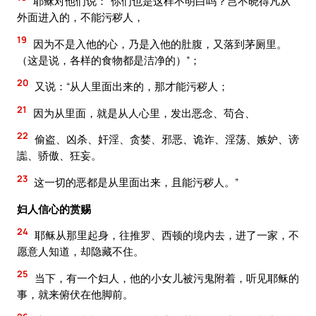
耶稣对他们说：“你们也是这样不明白吗？岂不晓得凡从
外面进入的，不能污秽人，
19
因为不是入他的心，乃是入他的肚腹，又落到茅厕里。
（这是说，各样的食物都是洁净的）”；
20
又说：“从人里面出来的，那才能污秽人；
21
因为从里面，就是从人心里，发出恶念、苟合、
22
偷盗、凶杀、奸淫、贪婪、邪恶、诡诈、淫荡、嫉妒、谤
讟、骄傲、狂妄。
23
这一切的恶都是从里面出来，且能污秽人。”
妇人信心的赏赐
24
耶稣从那里起身，往推罗、西顿的境内去，进了一家，不
愿意人知道，却隐藏不住。
25
当下，有一个妇人，他的小女儿被污鬼附着，听见耶稣的
事，就来俯伏在他脚前。