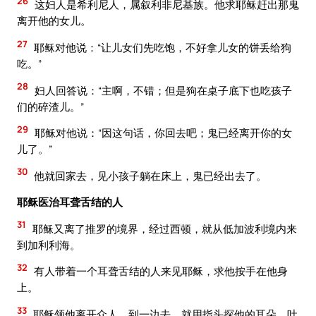
26
这妇人是希利尼人，属叙利非尼基族。他求耶稣赶出那鬼
离开他的女儿。
27
耶稣对他说：“让儿女们先吃饱，不好拿儿女的饼丢给狗
吃。”
28
妇人回答说：“主啊，不错；但是狗在桌子底下也吃孩子
们的碎渣儿。”
29
耶稣对他说：“因这句话，你回去吧；鬼已经离开你的女
儿了。”
30
他就回家去，见小孩子躺在床上，鬼已经出去了。
耶稣医治耳聋舌结的人
31
耶稣又离了推罗的境界，经过西顿，就从低加波利境内来
到加利利海。
32
有人带着一个耳聋舌结的人来见耶稣，求他按手在他身
上。
33
耶稣领他离开众人，到一边去，就用指头探他的耳朵，吐