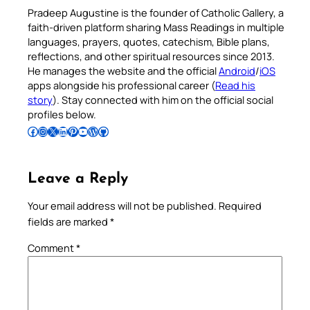
Pradeep Augustine is the founder of Catholic Gallery, a
faith-driven platform sharing Mass Readings in multiple
languages, prayers, quotes, catechism, Bible plans,
reflections, and other spiritual resources since 2013.
He manages the website and the official
Android
/
iOS
apps alongside his professional career (
Read his
story
). Stay connected with him on the official social
profiles below.
Follow Pradeep on Facebook
Follow Pradeep on Instagram
Follow Pradeep on X
Follow Pradeep on LinkedIn
Follow Pradeep on Pinterest
Subscribe to Pradeep’s Youtube Channel
Follow Pradeep on WordPress
Follow Pradeep on GitHub
Leave a Reply
Your email address will not be published.
Required
fields are marked
*
Comment
*