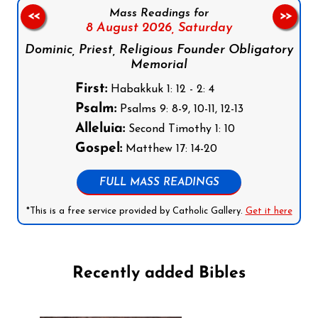
Mass Readings for
<<
>>
8 August 2026,
Saturday
Dominic, Priest, Religious Founder Obligatory
Memorial
First:
Habakkuk 1: 12 - 2: 4
Psalm:
Psalms 9: 8-9, 10-11, 12-13
Alleluia:
Second Timothy 1: 10
Gospel:
Matthew 17: 14-20
FULL MASS READINGS
*This is a free service provided by Catholic Gallery.
Get it here
Recently added Bibles