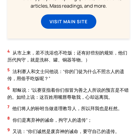
articles, Mass readings, and more.
VISIT MAIN SITE
4
从市上来，若不洗浴也不吃饭；还有好些别的规矩，他们
历代拘守，就是洗杯、罐、铜器等物。）
5
法利赛人和文士问他说：“你的门徒为什么不照古人的遗
传，用俗手吃饭呢？”
6
耶稣说：“以赛亚指着你们假冒为善之人所说的预言是不错
的。如经上说：这百姓用嘴唇尊敬我，心却远离我。
7
他们将人的吩咐当做道理教导人，所以拜我也是枉然。
8
你们是离弃神的诫命，拘守人的遗传”；
9
又说：“你们诚然是废弃神的诫命，要守自己的遗传。