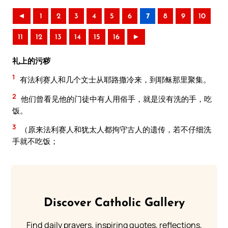
◄
1
2
3
4
5
6
7
8
9
10
11
12
13
14
15
16
►
礼上的污秽
1
有法利赛人和几个文士从耶路撒冷来，到耶稣那里聚集。
2
他们曾看见他的门徒中有人用俗手，就是没有洗的手，吃
饭。
3
（原来法利赛人和犹太人都拘守古人的遗传，若不仔细洗
手就不吃饭；
Discover Catholic Gallery
Find daily prayers, inspiring quotes, reflections,