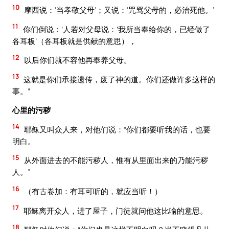
10
摩西说：‘当孝敬父母’；又说：‘咒骂父母的，必治死他。’
11
你们倒说：‘人若对父母说：‘我所当奉给你的，已经做了
各耳板’（各耳板就是供献的意思），
12
以后你们就不容他再奉养父母。
13
这就是你们承接遗传，废了神的道。你们还做许多这样的
事。”
心里的污秽
14
耶稣又叫众人来，对他们说：“你们都要听我的话，也要
明白。
15
从外面进去的不能污秽人，惟有从里面出来的乃能污秽
人。”
16
（有古卷加：有耳可听的，就应当听！）
17
耶稣离开众人，进了屋子，门徒就问他这比喻的意思。
18