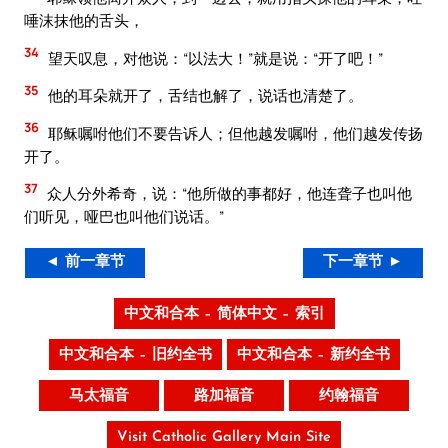
唾沫抹他的舌头，
34
望天叹息，对他说：“以法大！”就是说：“开了吧！”
35
他的耳朵就开了，舌结也解了，说话也清楚了。
36
耶稣嘱咐他们不要告诉人；但他越发嘱咐，他们越发传扬
开了。
37
众人分外希奇，说：“他所做的事都好，他连聋子也叫他
们听见，哑巴也叫他们说话。”
◄ 前一章节
下一章节 ►
中文和合本 – 简体中文 – 索引
中文和合本 – 旧约全书
中文和合本 – 新约全书
马太福音
路加福音
约翰福音
Visit Catholic Gallery Main Site