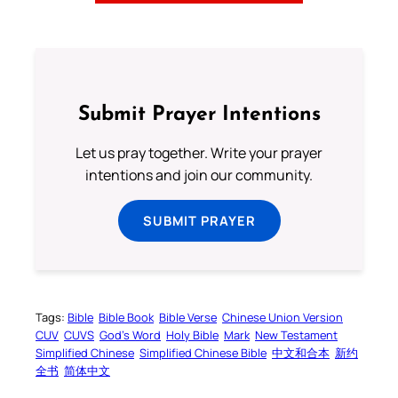
Submit Prayer Intentions
Let us pray together. Write your prayer
intentions and join our community.
SUBMIT PRAYER
Tags:
Bible
Bible Book
Bible Verse
Chinese Union Version
CUV
CUVS
God’s Word
Holy Bible
Mark
New Testament
Simplified Chinese
Simplified Chinese Bible
中文和合本
新约
全书
简体中文