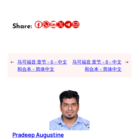
Share this article on Facebook
Share this article on WhatsApp
Share this article on LinkedIn
Share this article on X
Share this article on Telegram
Email this Article
Share:
←
马可福音 章节 – 6 – 中文
马可福音 章节 – 8 – 中文
→
和合本 – 简体中文
和合本 – 简体中文
Pradeep Augustine