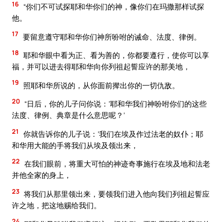
16
“你们不可试探耶和华你们的神，像你们在玛撒那样试探
他。
17
要留意遵守耶和华你们神所吩咐的诫命、法度、律例。
18
耶和华眼中看为正、看为善的，你都要遵行，使你可以享
福，并可以进去得耶和华向你列祖起誓应许的那美地，
19
照耶和华所说的，从你面前撵出你的一切仇敌。
20
“日后，你的儿子问你说：‘耶和华我们神吩咐你们的这些
法度、律例、典章是什么意思呢？’
21
你就告诉你的儿子说：‘我们在埃及作过法老的奴仆；耶
和华用大能的手将我们从埃及领出来，
22
在我们眼前，将重大可怕的神迹奇事施行在埃及地和法老
并他全家的身上，
23
将我们从那里领出来，要领我们进入他向我们列祖起誓应
许之地，把这地赐给我们。
24