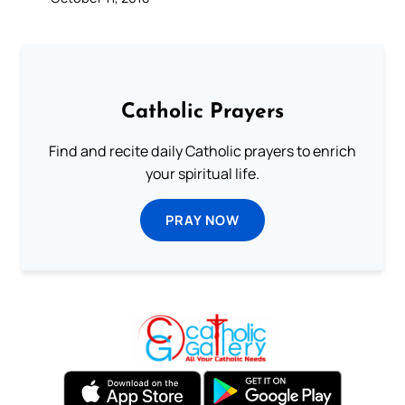
Catholic Prayers
Find and recite daily Catholic prayers to enrich
your spiritual life.
PRAY NOW