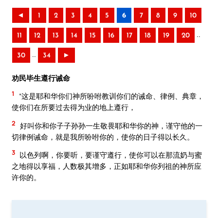
◄
1
2
3
4
5
6
7
8
9
10
..
11
12
13
14
15
16
17
18
19
20
..
30
34
►
劝民毕生遵行诫命
1
“这是耶和华你们神所吩咐教训你们的诫命、律例、典章，
使你们在所要过去得为业的地上遵行，
2
好叫你和你子子孙孙一生敬畏耶和华你的神，谨守他的一
切律例诫命，就是我所吩咐你的，使你的日子得以长久。
3
以色列啊，你要听，要谨守遵行，使你可以在那流奶与蜜
之地得以享福，人数极其增多，正如耶和华你列祖的神所应
许你的。