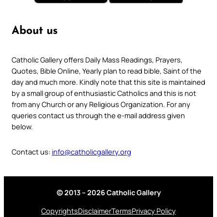
About us
Catholic Gallery offers Daily Mass Readings, Prayers,
Quotes, Bible Online, Yearly plan to read bible, Saint of the
day and much more. Kindly note that this site is maintained
by a small group of enthusiastic Catholics and this is not
from any Church or any Religious Organization. For any
queries contact us through the e-mail address given
below.
Contact us:
info@catholicgallery.org
© 2013 – 2026 Catholic Gallery
Copyrights
Disclaimer
Terms
Privacy Policy