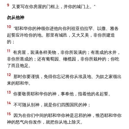
9
又要写在你房屋的门框上，并你的城门上。”
勿从他神
10
“耶和华你的神领你进他向你列祖亚伯拉罕、以撒、雅各
起誓应许给你的地。那里有城邑，又大又美，非你所建造
的；
11
有房屋，装满各样美物，非你所装满的；有凿成的水井，
非你所凿成的；还有葡萄园、橄榄园，非你所栽种的；你吃
了而且饱足。
12
那时你要谨慎，免得你忘记将你从埃及地、为奴之家领出
来的耶和华。
13
你要敬畏耶和华你的神，事奉他，指着他的名起誓。
14
不可随从别神，就是你们四围国民的神；
15
因为在你们中间的耶和华你神是忌邪的神，惟恐耶和华你
神的怒气向你发作，就把你从地上除灭。