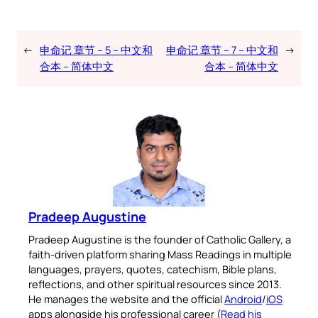
←
申命记 章节 – 5 – 中文和
申命记 章节 – 7 – 中文和
→
合本 – 简体中文
合本 – 简体中文
Pradeep Augustine
Pradeep Augustine is the founder of Catholic Gallery, a
faith-driven platform sharing Mass Readings in multiple
languages, prayers, quotes, catechism, Bible plans,
reflections, and other spiritual resources since 2013.
He manages the website and the official
Android
/
iOS
apps alongside his professional career (
Read his