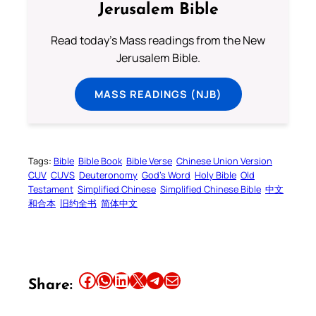
Jerusalem Bible
Read today's Mass readings from the New
Jerusalem Bible.
MASS READINGS (NJB)
Tags:
Bible
Bible Book
Bible Verse
Chinese Union Version
CUV
CUVS
Deuteronomy
God’s Word
Holy Bible
Old
Testament
Simplified Chinese
Simplified Chinese Bible
中文
和合本
旧约全书
简体中文
Share this article on Facebook
Share this article on WhatsApp
Share this article on LinkedIn
Share this article on X
Share this article on Telegram
Email this Article
Share: