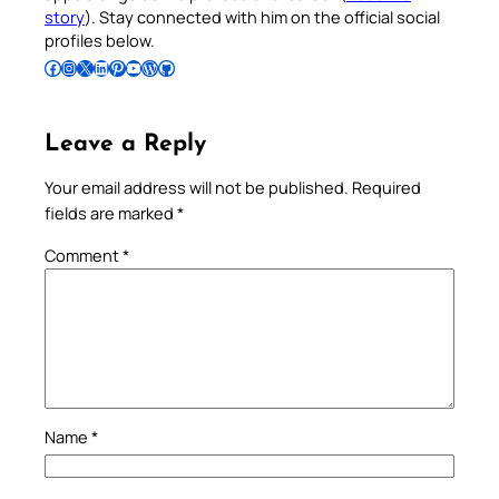
story
). Stay connected with him on the official social
profiles below.
Follow Pradeep on Facebook
Follow Pradeep on Instagram
Follow Pradeep on X
Follow Pradeep on LinkedIn
Follow Pradeep on Pinterest
Subscribe to Pradeep’s Youtube Channel
Follow Pradeep on WordPress
Follow Pradeep on GitHub
Leave a Reply
Your email address will not be published.
Required
fields are marked
*
Comment
*
Name
*