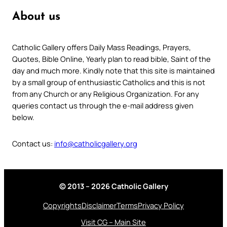
About us
Catholic Gallery offers Daily Mass Readings, Prayers,
Quotes, Bible Online, Yearly plan to read bible, Saint of the
day and much more. Kindly note that this site is maintained
by a small group of enthusiastic Catholics and this is not
from any Church or any Religious Organization. For any
queries contact us through the e-mail address given
below.
Contact us:
info@catholicgallery.org
© 2013 – 2026 Catholic Gallery
Copyrights
Disclaimer
Terms
Privacy Policy
Visit CG – Main Site