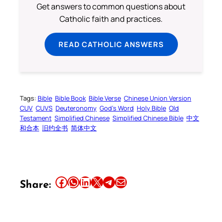
Get answers to common questions about
Catholic faith and practices.
READ CATHOLIC ANSWERS
Tags:
Bible
Bible Book
Bible Verse
Chinese Union Version
CUV
CUVS
Deuteronomy
God’s Word
Holy Bible
Old
Testament
Simplified Chinese
Simplified Chinese Bible
中文
和合本
旧约全书
简体中文
Share this article on Facebook
Share this article on WhatsApp
Share this article on LinkedIn
Share this article on X
Share this article on Telegram
Email this Article
Share: