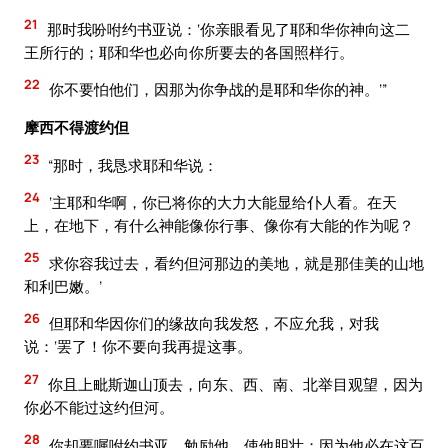
21
那时我吩咐约书亚说：‘你亲眼看见了耶和华你神向这二
王所行的；耶和华也必向你所要去的各国照样行。
22
你不要怕他们，因那为你争战的是耶和华你的神。’”
摩西不得渡约但
23
“那时，我恳求耶和华说：
24
‘主耶和华啊，你已将你的大力大能显给仆人看。在天
上，在地下，有什么神能像你行事、像你有大能的作为呢？
25
求你容我过去，看约但河那边的美地，就是那佳美的山地
和利巴嫩。’
26
但耶和华因你们的缘故向我发怒，不应允我，对我
说：‘罢了！你不要向我再提这事。
27
你且上毗斯迦山顶去，向东、西、南、北举目观望，因为
你必不能过这约但河。
28
你却要嘱咐约书亚，勉励他，使他胆壮；因为他必在这百