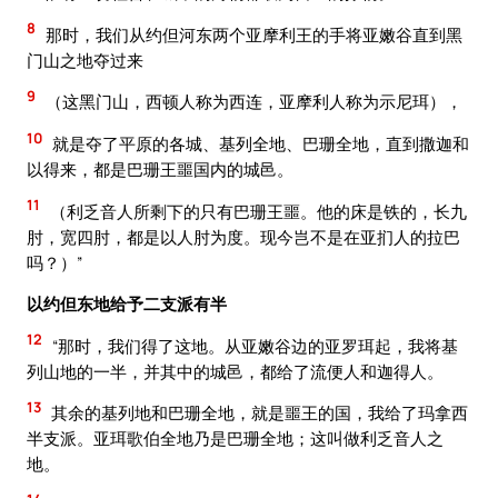
8
那时，我们从约但河东两个亚摩利王的手将亚嫩谷直到黑
门山之地夺过来
9
（这黑门山，西顿人称为西连，亚摩利人称为示尼珥），
10
就是夺了平原的各城、基列全地、巴珊全地，直到撒迦和
以得来，都是巴珊王噩国内的城邑。
11
（利乏音人所剩下的只有巴珊王噩。他的床是铁的，长九
肘，宽四肘，都是以人肘为度。现今岂不是在亚扪人的拉巴
吗？）”
以约但东地给予二支派有半
12
“那时，我们得了这地。从亚嫩谷边的亚罗珥起，我将基
列山地的一半，并其中的城邑，都给了流便人和迦得人。
13
其余的基列地和巴珊全地，就是噩王的国，我给了玛拿西
半支派。亚珥歌伯全地乃是巴珊全地；这叫做利乏音人之
地。