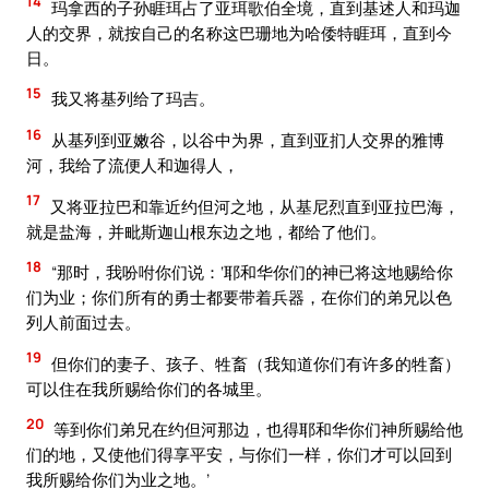
14
玛拿西的子孙睚珥占了亚珥歌伯全境，直到基述人和玛迦
人的交界，就按自己的名称这巴珊地为哈倭特睚珥，直到今
日。
15
我又将基列给了玛吉。
16
从基列到亚嫩谷，以谷中为界，直到亚扪人交界的雅博
河，我给了流便人和迦得人，
17
又将亚拉巴和靠近约但河之地，从基尼烈直到亚拉巴海，
就是盐海，并毗斯迦山根东边之地，都给了他们。
18
“那时，我吩咐你们说：‘耶和华你们的神已将这地赐给你
们为业；你们所有的勇士都要带着兵器，在你们的弟兄以色
列人前面过去。
19
但你们的妻子、孩子、牲畜（我知道你们有许多的牲畜）
可以住在我所赐给你们的各城里。
20
等到你们弟兄在约但河那边，也得耶和华你们神所赐给他
们的地，又使他们得享平安，与你们一样，你们才可以回到
我所赐给你们为业之地。’