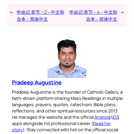
←
申命记 章节 – 2 – 中文和
申命记 章节 – 4 – 中文和
→
合本 – 简体中文
合本 – 简体中文
Pradeep Augustine
Pradeep Augustine is the founder of Catholic Gallery, a
faith-driven platform sharing Mass Readings in multiple
languages, prayers, quotes, catechism, Bible plans,
reflections, and other spiritual resources since 2013.
He manages the website and the official
Android
/
iOS
apps alongside his professional career (
Read his
story
). Stay connected with him on the official social