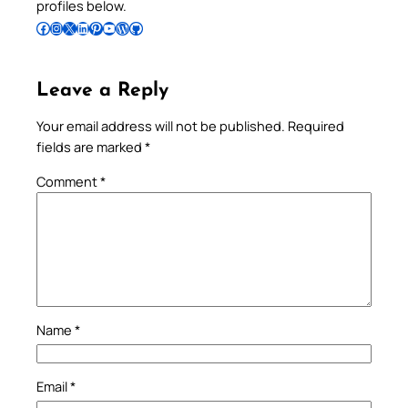
profiles below.
Follow Pradeep on Facebook
Follow Pradeep on Instagram
Follow Pradeep on X
Follow Pradeep on LinkedIn
Follow Pradeep on Pinterest
Subscribe to Pradeep’s Youtube Channel
Follow Pradeep on WordPress
Follow Pradeep on GitHub
Leave a Reply
Your email address will not be published.
Required
fields are marked
*
Comment
*
Name
*
Email
*