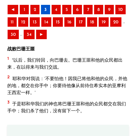
◄
1
2
3
4
5
6
7
8
9
10
..
11
12
13
14
15
16
17
18
19
20
..
30
34
►
战败巴珊王噩
1
“以后，我们转回，向巴珊去。巴珊王噩和他的众民都出
来，在以得来与我们交战。
2
耶和华对我说：‘不要怕他！因我已将他和他的众民，并他
的地，都交在你手中；你要待他像从前待住希实本的亚摩利
王西宏一样。’
3
于是耶和华我们的神也将巴珊王噩和他的众民都交在我们
手中；我们杀了他们，没有留下一个。