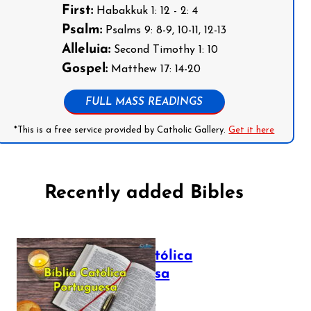
First:
Habakkuk 1: 12 - 2: 4
Psalm:
Psalms 9: 8-9, 10-11, 12-13
Alleluia:
Second Timothy 1: 10
Gospel:
Matthew 17: 14-20
FULL MASS READINGS
*This is a free service provided by Catholic Gallery.
Get it here
Recently added Bibles
Bíblia Católica
Portuguesa
July 16, 2025