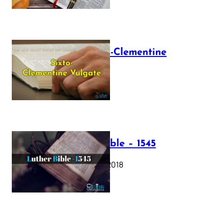
The Sixto-Clementine
Vulgate
July 12, 2025
Luther Bible – 1545
October 17, 2018