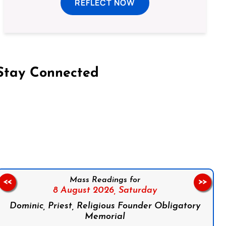
REFLECT NOW
Stay Connected
on Facebook
Follow us on Instagram
Follow us on X
Subscribe to our YouTube Channel
Follow us on WhatsApp
Mass Readings for
<<
>>
8 August 2026,
Saturday
Dominic, Priest, Religious Founder Obligatory
Memorial