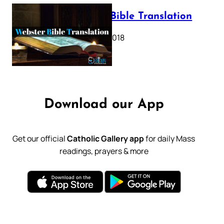
Webster Bible Translation
October 11, 2018
Download our App
Get our official
Catholic Gallery app
for daily Mass
readings, prayers & more