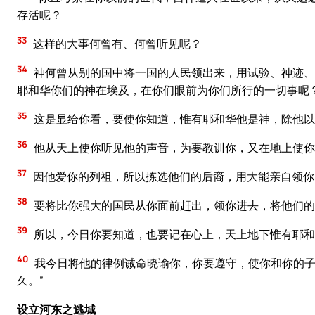
存活呢？
33
这样的大事何曾有、何曾听见呢？
34
神何曾从别的国中将一国的人民领出来，用试验、神迹、
耶和华你们的神在埃及，在你们眼前为你们所行的一切事呢
35
这是显给你看，要使你知道，惟有耶和华他是神，除他以
36
他从天上使你听见他的声音，为要教训你，又在地上使你
37
因他爱你的列祖，所以拣选他们的后裔，用大能亲自领你
38
要将比你强大的国民从你面前赶出，领你进去，将他们的
39
所以，今日你要知道，也要记在心上，天上地下惟有耶和
40
我今日将他的律例诫命晓谕你，你要遵守，使你和你的子
久。”
设立河东之逃城