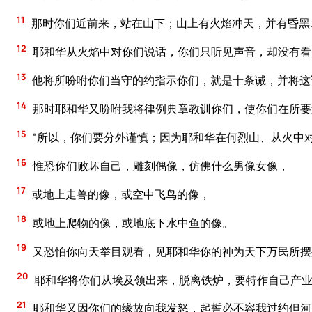
11
那时你们近前来，站在山下；山上有火焰冲天，并有昏黑
12
耶和华从火焰中对你们说话，你们只听见声音，却没有看
13
他将所吩咐你们当守的约指示你们，就是十条诫，并将这
14
那时耶和华又吩咐我将律例典章教训你们，使你们在所要
15
“所以，你们要分外谨慎；因为耶和华在何烈山、从火中
16
惟恐你们败坏自己，雕刻偶像，仿佛什么男像女像，
17
或地上走兽的像，或空中飞鸟的像，
18
或地上爬物的像，或地底下水中鱼的像。
19
又恐怕你向天举目观看，见耶和华你的神为天下万民所摆
20
耶和华将你们从埃及领出来，脱离铁炉，要特作自己产
21
耶和华又因你们的缘故向我发怒，起誓必不容我过约但河