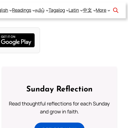
lish
Readings
தமிழ்
Tagalog
Latin
中文
More
Sunday Reflection
Read thoughtful reflections for each Sunday
and grow in faith.