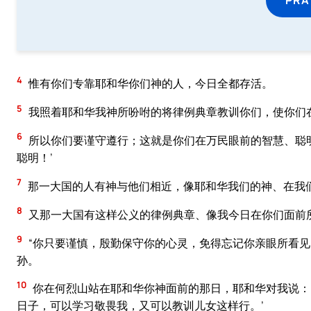
4
惟有你们专靠耶和华你们神的人，今日全都存活。
5
我照着耶和华我神所吩咐的将律例典章教训你们，使你们
6
所以你们要谨守遵行；这就是你们在万民眼前的智慧、聪
聪明！’
7
那一大国的人有神与他们相近，像耶和华我们的神、在我
8
又那一大国有这样公义的律例典章、像我今日在你们面前
9
“你只要谨慎，殷勤保守你的心灵，免得忘记你亲眼所看
孙。
10
你在何烈山站在耶和华你神面前的那日，耶和华对我说：
日子，可以学习敬畏我，又可以教训儿女这样行。’