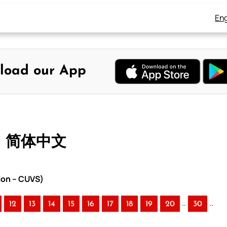
Eng
load our App
– 简体中文
ion – CUVS)
..
..
12
13
14
15
16
17
18
19
20
30