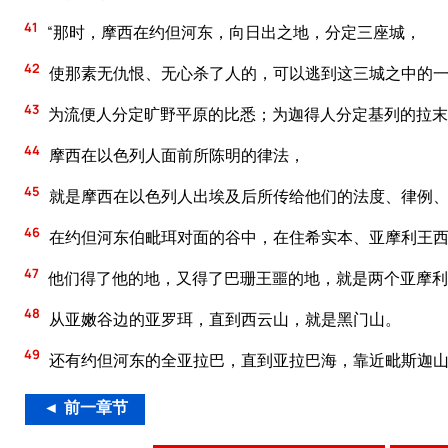
41
“那时，摩西在约但河东，向日出之地，分定三座城，
42
使那素无仇恨、无心杀了人的，可以逃到这三城之中的
43
为流便人分定旷野平原的比悉；为迦得人分定基列的拉末
44
摩西在以色列人面前所陈明的律法，
45
就是摩西在以色列人出埃及后所传给他们的法度、律例
46
在约但河东伯毗珥对面的谷中，在住希实本、亚摩利王西
47
他们得了他的地，又得了巴珊王噩的地，就是两个亚摩利
48
从亚嫩谷边的亚罗珥，直到西云山，就是黑门山。
49
还有约但河东的全亚拉巴，直到亚拉巴海，靠近毗斯迦
◄ 前一章节