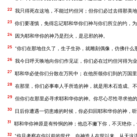
22
我只得死在这地，不能过约但河；但你们必过去得那美
23
你们要谨慎，免得忘记耶和华你们神与你们所立的约，为
24
因为耶和华你的神乃是烈火，是忌邪的神。
25
“你们在那地住久了，生子生孙，就雕刻偶像，仿佛什么
26
我今日呼天唤地向你们作见证，你们必在过约但河得为业
27
耶和华必使你们分散在万民中；在他所领你们到的万国里
28
在那里，你们必事奉人手所造的神，就是用木石造成、不
29
但你们在那里必寻求耶和华你的神。你尽心尽性寻求他
30
日后你遭遇一切患难的时候，你必归回耶和华你的神，听
31
耶和华你神原是有怜悯的神；他总不撇下你，不灭绝你，
32
“你且考察在你以前的世代，自神造人在世以来，从天这