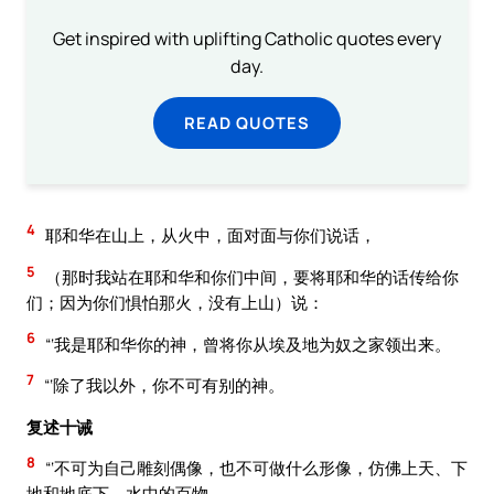
Get inspired with uplifting Catholic quotes every
day.
READ QUOTES
4
耶和华在山上，从火中，面对面与你们说话，
5
（那时我站在耶和华和你们中间，要将耶和华的话传给你
们；因为你们惧怕那火，没有上山）说：
6
“‘我是耶和华你的神，曾将你从埃及地为奴之家领出来。
7
“‘除了我以外，你不可有别的神。
复述十诫
8
“‘不可为自己雕刻偶像，也不可做什么形像，仿佛上天、下
地和地底下、水中的百物。