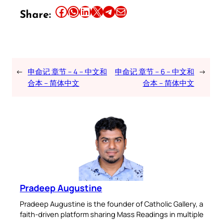
Share this article on Facebook
Share this article on WhatsApp
Share this article on LinkedIn
Share this article on X
Share this article on Telegram
Email this Article
Share:
←
申命记 章节 – 4 – 中文和
申命记 章节 – 6 – 中文和
→
合本 – 简体中文
合本 – 简体中文
Pradeep Augustine
Pradeep Augustine is the founder of Catholic Gallery, a
faith-driven platform sharing Mass Readings in multiple