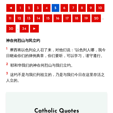
◄
1
2
3
4
5
6
7
8
9
10
..
11
12
13
14
15
16
17
18
19
20
..
30
34
►
神在何烈山与民立约
1
摩西将以色列众人召了来，对他们说：“以色列人哪，我今
日晓谕你们的律例典章，你们要听，可以学习，谨守遵行。
2
耶和华我们的神在何烈山与我们立约。
3
这约不是与我们列祖立的，乃是与我们今日在这里存活之
人立的。
Catholic Quotes