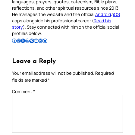
languages, prayers, quotes, catechism, Bible plans,
reflections, and other spiritual resources since 2013.
He manages the website and the official
Android
/
iOS
apps alongside his professional career (
Read his
story
). Stay connected with him on the official social
profiles below.
Follow Pradeep on Facebook
Follow Pradeep on Instagram
Follow Pradeep on X
Follow Pradeep on LinkedIn
Follow Pradeep on Pinterest
Subscribe to Pradeep’s Youtube Channel
Follow Pradeep on WordPress
Follow Pradeep on GitHub
Leave a Reply
Your email address will not be published.
Required
fields are marked
*
Comment
*