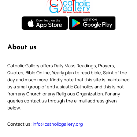
About us
Catholic Gallery offers Daily Mass Readings, Prayers,
Quotes, Bible Online, Yearly plan to read bible, Saint of the
day and much more. Kindly note that this site is maintained
by a small group of enthusiastic Catholics and this is not
from any Church or any Religious Organization. For any
queries contact us through the e-mail address given
below.
Contact us:
info@catholicgallery.org