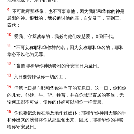
9
不可跪拜那些像，也不可事奉他，因为我耶和华你的神是
忌邪的神。恨我的，我必追讨他的罪，自父及子，直到三、
四代；
10
爱我、守我诫命的，我必向他们发慈爱，直到千代。
11
“‘不可妄称耶和华你神的名；因为妄称耶和华名的，耶和
华必不以他为无罪。
12
“‘当照耶和华你神所吩咐的守安息日为圣日。
13
六日要劳碌做你一切的工，
14
但第七日是向耶和华你神当守的安息日。这一日，你和你
的儿女、仆婢、牛、驴、牲畜，并在你城里寄居的客旅，无
论何工都不可做，使你的仆婢可以和你一样安息。
15
你也要记念你在埃及地作过奴仆；耶和华你神用大能的手
和伸出来的膀臂将你从那里领出来。因此，耶和华你的神吩
咐你守安息日。