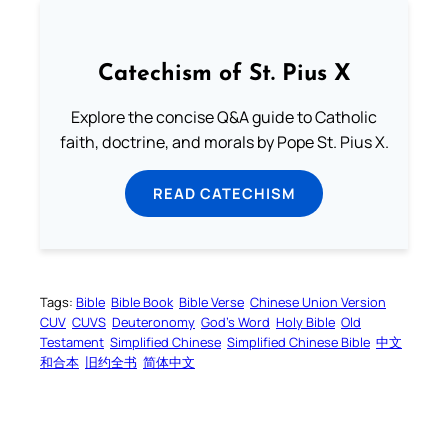
Catechism of St. Pius X
Explore the concise Q&A guide to Catholic
faith, doctrine, and morals by Pope St. Pius X.
READ CATECHISM
Tags:
Bible
Bible Book
Bible Verse
Chinese Union Version
CUV
CUVS
Deuteronomy
God’s Word
Holy Bible
Old
Testament
Simplified Chinese
Simplified Chinese Bible
中文
和合本
旧约全书
简体中文