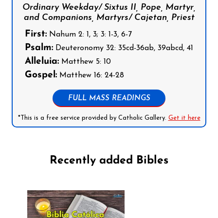
Ordinary Weekday/ Sixtus II, Pope, Martyr,
and Companions, Martyrs/ Cajetan, Priest
First:
Nahum 2: 1, 3; 3: 1-3, 6-7
Psalm:
Deuteronomy 32: 35cd-36ab, 39abcd, 41
Alleluia:
Matthew 5: 10
Gospel:
Matthew 16: 24-28
FULL MASS READINGS
*This is a free service provided by Catholic Gallery.
Get it here
Recently added Bibles