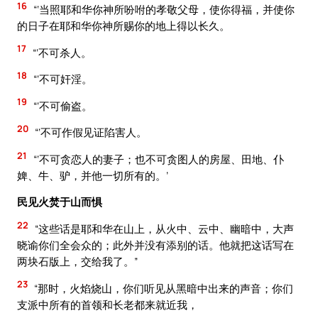
16
“‘当照耶和华你神所吩咐的孝敬父母，使你得福，并使你
的日子在耶和华你神所赐你的地上得以长久。
17
“‘不可杀人。
18
“‘不可奸淫。
19
“‘不可偷盗。
20
“‘不可作假见证陷害人。
21
“‘不可贪恋人的妻子；也不可贪图人的房屋、田地、仆
婢、牛、驴，并他一切所有的。’
民见火焚于山而惧
22
“这些话是耶和华在山上，从火中、云中、幽暗中，大声
晓谕你们全会众的；此外并没有添别的话。他就把这话写在
两块石版上，交给我了。”
23
“那时，火焰烧山，你们听见从黑暗中出来的声音；你们
支派中所有的首领和长老都来就近我，